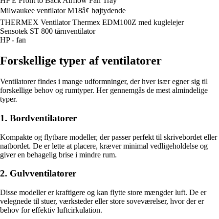
HP E Front to Back Airflow Fan Tray
Milwaukee ventilator M18â¢ højtydende
THERMEX Ventilator Thermex EDM100Z med kuglelejer
Sensotek ST 800 tårnventilator
HP - fan
Forskellige typer af ventilatorer
Ventilatorer findes i mange udformninger, der hver især egner sig til
forskellige behov og rumtyper. Her gennemgås de mest almindelige
typer.
1. Bordventilatorer
Kompakte og flytbare modeller, der passer perfekt til skrivebordet eller
natbordet. De er lette at placere, kræver minimal vedligeholdelse og
giver en behagelig brise i mindre rum.
2. Gulvventilatorer
Disse modeller er kraftigere og kan flytte store mængder luft. De er
velegnede til stuer, værksteder eller store soveværelser, hvor der er
behov for effektiv luftcirkulation.