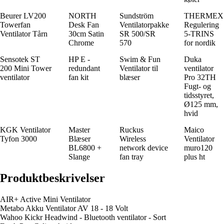
Beurer LV200
NORTH
Sundström
THERMEX
Towerfan
Desk Fan
Ventilatorpakke
Regulering
Ventilator Tårn
30cm Satin
SR 500/SR
5-TRINS
Chrome
570
for nordik
Sensotek ST
HP E -
Swim & Fun
Duka
200 Mini Tower
redundant
Ventilator til
ventilator
ventilator
fan kit
blæser
Pro 32TH
Fugt- og
tidsstyret,
Ø125 mm,
hvid
KGK Ventilator
Master
Ruckus
Maico
Tyfon 3000
Blæser
Wireless
Ventilator
BL6800 +
network device
muro120
Slange
fan tray
plus ht
Produktbeskrivelser
AIR+ Active Mini Ventilator
Metabo Akku Ventilator AV 18 - 18 Volt
Wahoo Kickr Headwind - Bluetooth ventilator - Sort