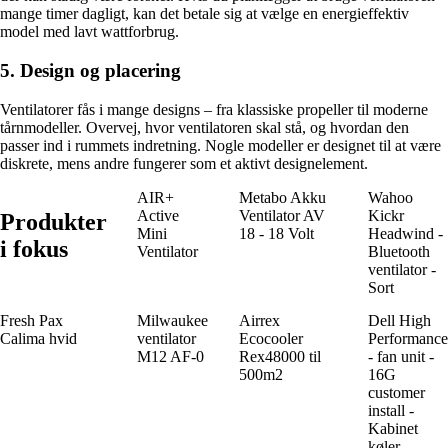
mange timer dagligt, kan det betale sig at vælge en energieffektiv
model med lavt wattforbrug.
5. Design og placering
Ventilatorer fås i mange designs – fra klassiske propeller til moderne
tårnmodeller. Overvej, hvor ventilatoren skal stå, og hvordan den
passer ind i rummets indretning. Nogle modeller er designet til at være
diskrete, mens andre fungerer som et aktivt designelement.
AIR+
Metabo Akku
Wahoo
Active
Ventilator AV
Kickr
Produkter
Mini
18 - 18 Volt
Headwind -
i fokus
Ventilator
Bluetooth
ventilator -
Sort
Fresh Pax
Milwaukee
Airrex
Dell High
Calima hvid
ventilator
Ecocooler
Performance
M12 AF-0
Rex48000 til
- fan unit -
500m2
16G
customer
install -
Kabinet
køler