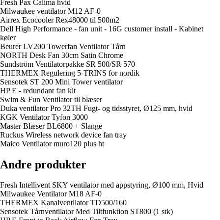
Fresh Pax Calima hvid
Milwaukee ventilator M12 AF-0
Airrex Ecocooler Rex48000 til 500m2
Dell High Performance - fan unit - 16G customer install - Kabinet
køler
Beurer LV200 Towerfan Ventilator Tårn
NORTH Desk Fan 30cm Satin Chrome
Sundström Ventilatorpakke SR 500/SR 570
THERMEX Regulering 5-TRINS for nordik
Sensotek ST 200 Mini Tower ventilator
HP E - redundant fan kit
Swim & Fun Ventilator til blæser
Duka ventilator Pro 32TH Fugt- og tidsstyret, Ø125 mm, hvid
KGK Ventilator Tyfon 3000
Master Blæser BL6800 + Slange
Ruckus Wireless network device fan tray
Maico Ventilator muro120 plus ht
Andre produkter
Fresh Intellivent SKY ventilator med appstyring, Ø100 mm, Hvid
Milwaukee Ventilator M18 AF-0
THERMEX Kanalventilator TD500/160
Sensotek Tårnventilator Med Tiltfunktion ST800 (1 stk)