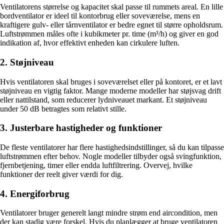
Ventilatorens størrelse og kapacitet skal passe til rummets areal. En lille
bordventilator er ideel til kontorbrug eller soveværelse, mens en
kraftigere gulv- eller tårnventilator er bedre egnet til større opholdsrum.
Luftstrømmen måles ofte i kubikmeter pr. time (m³/h) og giver en god
indikation af, hvor effektivt enheden kan cirkulere luften.
2. Støjniveau
Hvis ventilatoren skal bruges i soveværelset eller på kontoret, er et lavt
støjniveau en vigtig faktor. Mange moderne modeller har støjsvag drift
eller nattilstand, som reducerer lydniveauet markant. Et støjniveau
under 50 dB betragtes som relativt stille.
3. Justerbare hastigheder og funktioner
De fleste ventilatorer har flere hastighedsindstillinger, så du kan tilpasse
luftstrømmen efter behov. Nogle modeller tilbyder også svingfunktion,
fjernbetjening, timer eller endda luftfiltrering. Overvej, hvilke
funktioner der reelt giver værdi for dig.
4. Energiforbrug
Ventilatorer bruger generelt langt mindre strøm end aircondition, men
der kan stadig være forskel. Hvis du planlægger at bruge ventilatoren