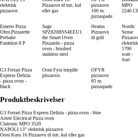
elektrisk
Pizzaovn til træ, kul
pizzaovn
MPO
pizzaovn
eller gas
100 m.
2246 C
pizzaspade
Emerio Pizza
Sage
Heatus
Nordic
Ofen.Pizzarette
SPZ820BSS4EEU1
Pizzaovn
Sense
Prebake
the Smart Oven
til grill
Pizzaov
Funktion 8 P
Pizzaiolo - pizza
elektrisk
oven - brushed
1700
stainless steel
watt -
Sort
G3 Ferrari Pizza
Ooni Fyra træpille
OFYR
Express Delizia
pizzaovn
pizzaovn
- pizza oven -
85 m.
black
pizzaspade
Produktbeskrivelser
G3 Ferrari Pizza Express Delizia - pizza oven - blue
Ariete Electrical Pizza oven
Clatronic MPO 3520
NAPOLI 13" elektrisk pizzaovn
Ooni Karu 16 Pizzaovn til træ, kul eller gas