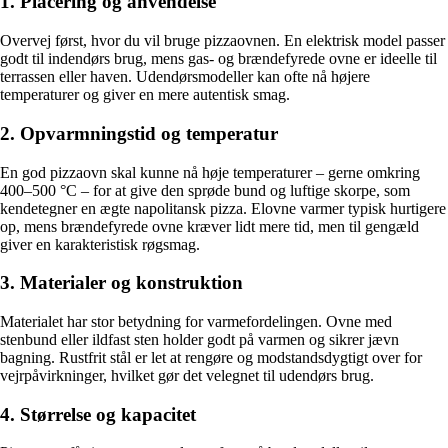
1. Placering og anvendelse
Overvej først, hvor du vil bruge pizzaovnen. En elektrisk model passer
godt til indendørs brug, mens gas- og brændefyrede ovne er ideelle til
terrassen eller haven. Udendørsmodeller kan ofte nå højere
temperaturer og giver en mere autentisk smag.
2. Opvarmningstid og temperatur
En god pizzaovn skal kunne nå høje temperaturer – gerne omkring
400–500 °C – for at give den sprøde bund og luftige skorpe, som
kendetegner en ægte napolitansk pizza. Elovne varmer typisk hurtigere
op, mens brændefyrede ovne kræver lidt mere tid, men til gengæld
giver en karakteristisk røgsmag.
3. Materialer og konstruktion
Materialet har stor betydning for varmefordelingen. Ovne med
stenbund eller ildfast sten holder godt på varmen og sikrer jævn
bagning. Rustfrit stål er let at rengøre og modstandsdygtigt over for
vejrpåvirkninger, hvilket gør det velegnet til udendørs brug.
4. Størrelse og kapacitet