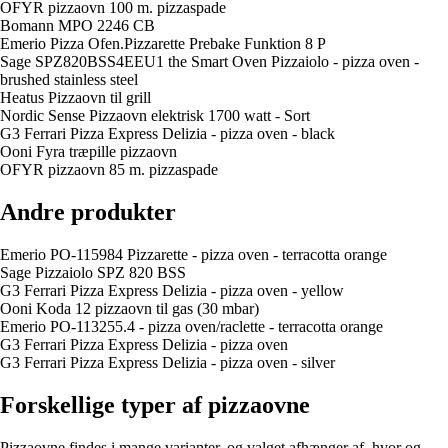
OFYR pizzaovn 100 m. pizzaspade
Bomann MPO 2246 CB
Emerio Pizza Ofen.Pizzarette Prebake Funktion 8 P
Sage SPZ820BSS4EEU1 the Smart Oven Pizzaiolo - pizza oven -
brushed stainless steel
Heatus Pizzaovn til grill
Nordic Sense Pizzaovn elektrisk 1700 watt - Sort
G3 Ferrari Pizza Express Delizia - pizza oven - black
Ooni Fyra træpille pizzaovn
OFYR pizzaovn 85 m. pizzaspade
Andre produkter
Emerio PO-115984 Pizzarette - pizza oven - terracotta orange
Sage Pizzaiolo SPZ 820 BSS
G3 Ferrari Pizza Express Delizia - pizza oven - yellow
Ooni Koda 12 pizzaovn til gas (30 mbar)
Emerio PO-113255.4 - pizza oven/raclette - terracotta orange
G3 Ferrari Pizza Express Delizia - pizza oven
G3 Ferrari Pizza Express Delizia - pizza oven - silver
Forskellige typer af pizzaovne
Pizzaovne findes i mange varianter, og valget afhænger af, hvor og