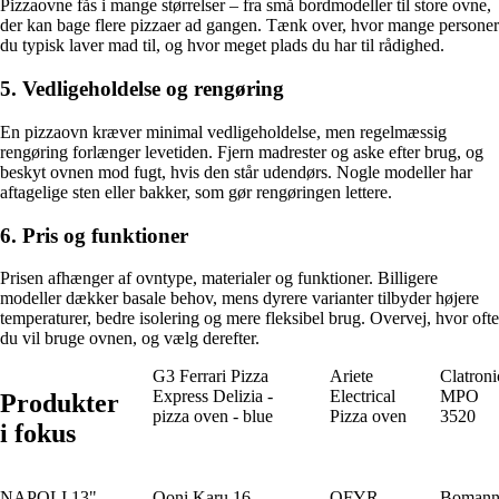
Pizzaovne fås i mange størrelser – fra små bordmodeller til store ovne,
der kan bage flere pizzaer ad gangen. Tænk over, hvor mange personer
du typisk laver mad til, og hvor meget plads du har til rådighed.
5. Vedligeholdelse og rengøring
En pizzaovn kræver minimal vedligeholdelse, men regelmæssig
rengøring forlænger levetiden. Fjern madrester og aske efter brug, og
beskyt ovnen mod fugt, hvis den står udendørs. Nogle modeller har
aftagelige sten eller bakker, som gør rengøringen lettere.
6. Pris og funktioner
Prisen afhænger af ovntype, materialer og funktioner. Billigere
modeller dækker basale behov, mens dyrere varianter tilbyder højere
temperaturer, bedre isolering og mere fleksibel brug. Overvej, hvor ofte
du vil bruge ovnen, og vælg derefter.
G3 Ferrari Pizza
Ariete
Clatroni
Express Delizia -
Electrical
MPO
Produkter
pizza oven - blue
Pizza oven
3520
i fokus
NAPOLI 13"
Ooni Karu 16
OFYR
Boman