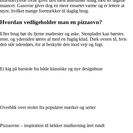
Brændefyrede ovne giver den mest autentiske smag med let røgede
nuancer. Gasovne giver dog en mere ensartet varme og er lettere at
styre, hvilket mange foretrækker til daglig brug.
Hvordan vedligeholder man en pizzaovn?
Efter brug bør du fjerne madrester og aske. Stenplader kan børstes
rene, og ydersiden tørres af med en fugtig klud. Dæk ovnen til, hvis
den står udendørs, for at beskytte den mod vejr og fugt.
Et kig på barstole fra både klassiske og nye designhuse
Overblik over reoler fra populære mærker og serier
Pizzaovne – inspiration til lækker madlavning året rundt