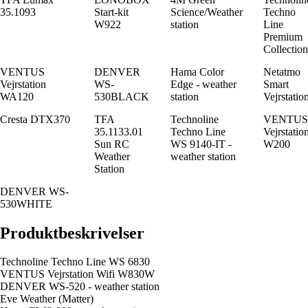
35.1093
Start-kit
Science/Weather
Techno
W922
station
Line
Premium
Collection
VENTUS
DENVER
Hama Color
Netatmo
Vejrstation
WS-
Edge - weather
Smart
WA120
530BLACK
station
Vejrstatio
Cresta DTX370
TFA
Technoline
VENTUS
35.1133.01
Techno Line
Vejrstatio
Sun RC
WS 9140-IT -
W200
Weather
weather station
Station
DENVER WS-
530WHITE
Produktbeskrivelser
Technoline Techno Line WS 6830
VENTUS Vejrstation Wifi W830W
DENVER WS-520 - weather station
Eve Weather (Matter)