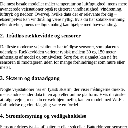
De mest basale modeller måler temperatur og luftfugtighed, mens mere
avancerede vejrstationer også registrerer vindhastighed, vindretning,
lufttryk og nedbør. Overvej, hvilke data der er relevante for dig –
eksempelvis kan vindmåling være nyttig, hvis du har solafskærmning
eller drivhus, mens nedbørsmåling kan hjælpe med havevanding.
2. Trådløs rækkevidde og sensorer
De fleste moderne vejrstationer har trådløse sensorer, som placeres
udendørs. Rækkevidden varierer typisk mellem 30 og 150 meter
afhængigt af model og omgivelser. Sørg for, at signalet kan nå fra
sensoren til modtageren uden for mange forhindringer som mure eller
metal.
3. Skærm og dataadgang
Nogle vejrstationer har en fysisk skærm, der viser målingerne direkte,
mens andre sender data til en app eller online platform. Hvis du ønsker
at følge vejret, mens du er væk hjemmefra, kan en model med Wi-Fi-
forbindelse og cloud-lagring være en fordel.
4. Strømforsyning og vedligeholdelse
Sensorer drives typisk af batterier eller solceller. Batteridrevne sensorer