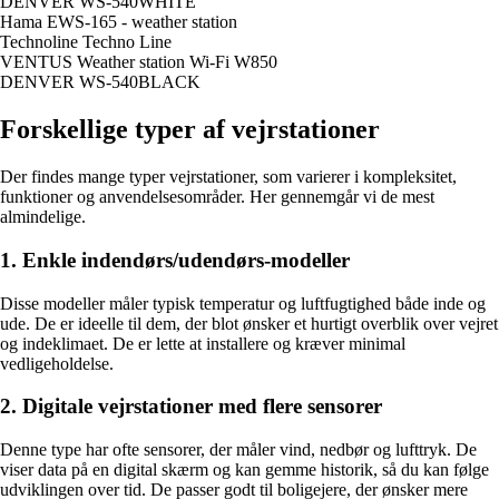
DENVER WS-540WHITE
Hama EWS-165 - weather station
Technoline Techno Line
VENTUS Weather station Wi-Fi W850
DENVER WS-540BLACK
Forskellige typer af vejrstationer
Der findes mange typer vejrstationer, som varierer i kompleksitet,
funktioner og anvendelsesområder. Her gennemgår vi de mest
almindelige.
1. Enkle indendørs/udendørs-modeller
Disse modeller måler typisk temperatur og luftfugtighed både inde og
ude. De er ideelle til dem, der blot ønsker et hurtigt overblik over vejret
og indeklimaet. De er lette at installere og kræver minimal
vedligeholdelse.
2. Digitale vejrstationer med flere sensorer
Denne type har ofte sensorer, der måler vind, nedbør og lufttryk. De
viser data på en digital skærm og kan gemme historik, så du kan følge
udviklingen over tid. De passer godt til boligejere, der ønsker mere