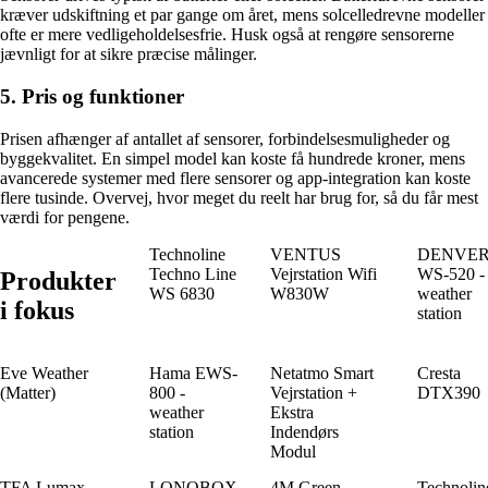
kræver udskiftning et par gange om året, mens solcelledrevne modeller
ofte er mere vedligeholdelsesfrie. Husk også at rengøre sensorerne
jævnligt for at sikre præcise målinger.
5. Pris og funktioner
Prisen afhænger af antallet af sensorer, forbindelsesmuligheder og
byggekvalitet. En simpel model kan koste få hundrede kroner, mens
avancerede systemer med flere sensorer og app-integration kan koste
flere tusinde. Overvej, hvor meget du reelt har brug for, så du får mest
værdi for pengene.
Technoline
VENTUS
DENVE
Techno Line
Vejrstation Wifi
WS-520 -
Produkter
WS 6830
W830W
weather
i fokus
station
Eve Weather
Hama EWS-
Netatmo Smart
Cresta
(Matter)
800 -
Vejrstation +
DTX390
weather
Ekstra
station
Indendørs
Modul
TFA Lumax
LONOBOX
4M Green
Technolin