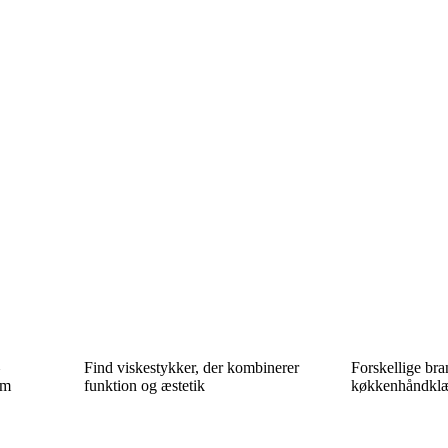
–
Find viskestykker, der kombinerer
Forskellige bra
em
funktion og æstetik
køkkenhåndklæd