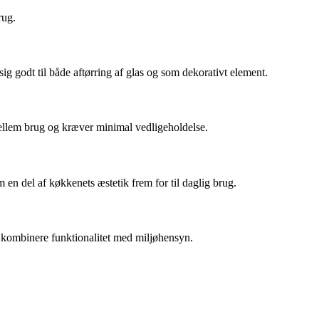
rug.
sig godt til både aftørring af glas og som dekorativt element.
t mellem brug og kræver minimal vedligeholdelse.
n del af køkkenets æstetik frem for til daglig brug.
at kombinere funktionalitet med miljøhensyn.