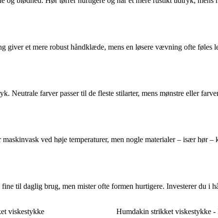
 og blødhed. Hør tørrer hurtigere og har et mere rustikt udtryk, mens mi
iver et mere robust håndklæde, mens en løsere vævning ofte føles lette
yk. Neutrale farver passer til de fleste stilarter, mens mønstre eller fa
r maskinvask ved høje temperaturer, men nogle materialer – især hør –
ne til daglig brug, men mister ofte formen hurtigere. Investerer du i h
et viskestykke
Humdakin strikket viskestykke - 