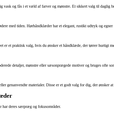
 vask og fås i et væld af farver og mønstre. Et sikkert valg til daglig b
 blødere med tiden. Hørhåndklæder har et elegant, rustikt udtryk og egner 
. Det er et praktisk valg, hvis du ønsker et håndklæde, der tørrer hurtig
rede detaljer, mønstre eller sæsonprægede motiver og bruges ofte som e
ller genanvendte materialer. Disse er et godt valg for dig, der ønsker 
læder
r har deres særpræg og fokusområder.