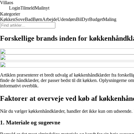
Villaos
Login
Tilmeld
Mailnyt
Kategorier
Køkken
Sove
Bad
Børn
Arbejde
Udendørs
Bil
Dyr
Budget
Maling
Forskellige brands inden for køkkenhåndkl
Artiklen præsenterer et bredt udvalg af køkkenhåndklæder fra forskellige
finde de håndklæder, der passer bedst til dit køkken. Oplysningerne om 
informativt overblik.
Faktorer at overveje ved køb af køkkenhå
Når du vælger køkkenhåndklæder, handler det ikke kun om udseende. Kvali
1. Materiale og sugeevne