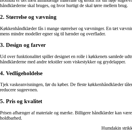
Bomuld er det mest almindelige materiale og kendt for sin høje sugeevne
håndklæderne skal bruges, og hvor hurtigt de skal tørre mellem brug.
2. Størrelse og vævning
Køkkenhåndklæder fås i mange størrelser og vævninger. En tæt vævning g
mens mindre modeller egner sig til hænder og overflader.
3. Design og farver
Ud over funktionalitet spiller designet en rolle i køkkenets samlede udtr
håndklæderne med andre tekstiler som viskestykker og grydelapper.
4. Vedligeholdelse
Tjek vaskeanvisningen, før du køber. De fleste køkkenhåndklæder tåle
reducere sugeevnen.
5. Pris og kvalitet
Prisen afhænger af materiale og mærke. Billigere håndklæder kan være fi
holdbarhed.
Humdakin strikk