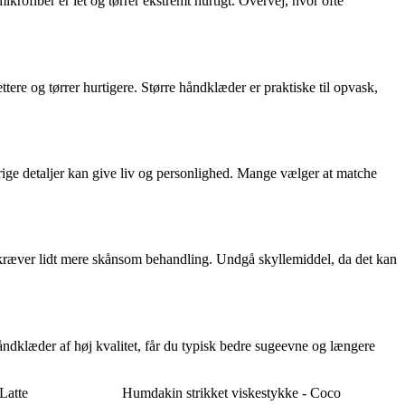
krofiber er let og tørrer ekstremt hurtigt. Overvej, hvor ofte
re og tørrer hurtigere. Større håndklæder er praktiske til opvask,
rverige detaljer kan give liv og personlighed. Mange vælger at matche
 kræver lidt mere skånsom behandling. Undgå skyllemiddel, da det kan
åndklæder af høj kvalitet, får du typisk bedre sugeevne og længere
Latte
Humdakin strikket viskestykke - Coco