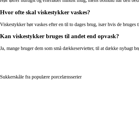
Hør tørrer hurtigst og efterlader mindst fnug, mens bomuld har den bed
Hvor ofte skal viskestykker vaskes?
Viskestykker bør vaskes efter en til to dages brug, især hvis de bruges ti
Kan viskestykker bruges til andet end opvask?
Ja, mange bruger dem som små dækkeservietter, til at dække nybagt brø
Sukkerskåle fra populære porcelænsserier