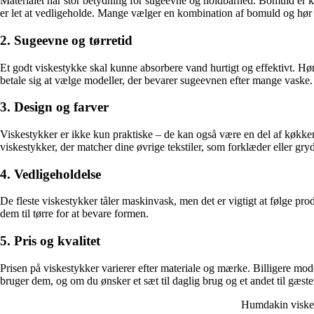
Materialet har stor betydning for sugeevne og holdbarhed. Bomuld er klass
er let at vedligeholde. Mange vælger en kombination af bomuld og hør f
2. Sugeevne og tørretid
Et godt viskestykke skal kunne absorbere vand hurtigt og effektivt. Hør
betale sig at vælge modeller, der bevarer sugeevnen efter mange vaske.
3. Design og farver
Viskestykker er ikke kun praktiske – de kan også være en del af køkkene
viskestykker, der matcher dine øvrige tekstiler, som forklæder eller gry
4. Vedligeholdelse
De fleste viskestykker tåler maskinvask, men det er vigtigt at følge p
dem til tørre for at bevare formen.
5. Pris og kvalitet
Prisen på viskestykker varierer efter materiale og mærke. Billigere mo
bruger dem, og om du ønsker et sæt til daglig brug og et andet til gæster 
Humdakin viske