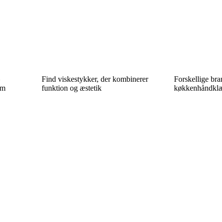
–
Find viskestykker, der kombinerer
Forskellige bra
em
funktion og æstetik
køkkenhåndklæd