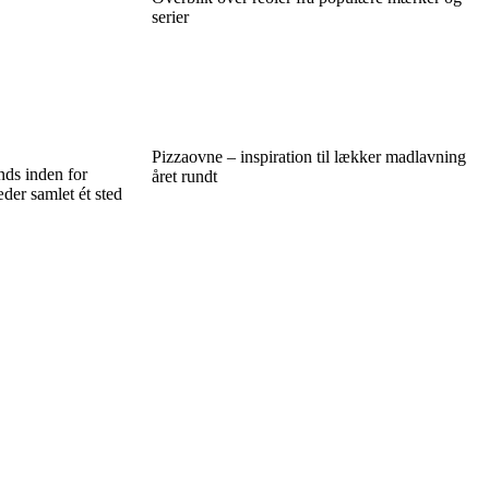
serier
Pizzaovne – inspiration til lækker madlavning
nds inden for
året rundt
er samlet ét sted