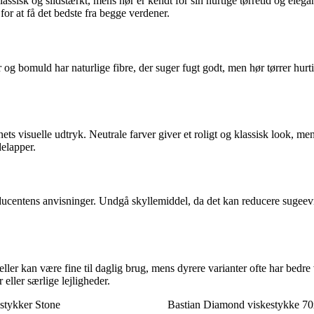
isk og slidstærkt, mens hør er kendt for sin hurtige tørretid og elegante
or at få det bedste fra begge verdener.
 og bomuld har naturlige fibre, der suger fugt godt, men hør tørrer hurt
ts visuelle udtryk. Neutrale farver giver et roligt og klassisk look, m
delapper.
roducentens anvisninger. Undgå skyllemiddel, da det kan reducere sugeev
deller kan være fine til daglig brug, mens dyrere varianter ofte har be
eller særlige lejligheder.
stykker Stone
Bastian Diamond viskestykke 70