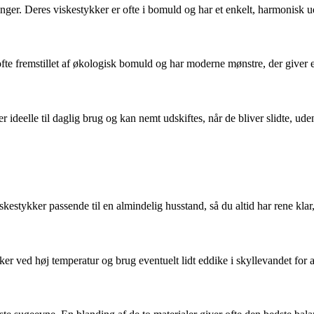
ger. Deres viskestykker er ofte i bomuld og har et enkelt, harmonisk udt
te fremstillet af økologisk bomuld og har moderne mønstre, der giver et
ideelle til daglig brug og kan nemt udskiftes, når de bliver slidte, ude
estykker passende til en almindelig husstand, så du altid har rene klar,
r ved høj temperatur og brug eventuelt lidt eddike i skyllevandet for at