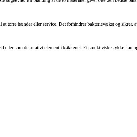
ste sugeevne. En blanding af de to materialer giver ofte den bedste bal
l at tørre hænder eller service. Det forhindrer bakterievækst og sikrer, a
d eller som dekorativt element i køkkenet. Et smukt viskestykke kan o