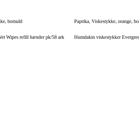
kke, bomuld
Paprika, Viskestykke, orange, b
t Wipes refill hænder pk/58 ark
Humdakin viskestykker Evergre