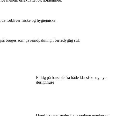
ance mellem effektivitet og holdbarhed.
t de forbliver friske og hygiejniske.
gså bruges som gaveindpakning i bæredygtig stil.
Et kig på barstole fra både klassiske og nye
designhuse
Overblik over reoler fra populære mærker og