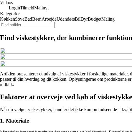
Villaos
Login
Tilmeld
Mailnyt
Kategorier
Køkken
Sove
Bad
Børn
Arbejde
Udendørs
Bil
Dyr
Budget
Maling
Find viskestykker, der kombinerer funktion
Artiklen præsenterer et udvalg af viskestykker i forskellige materialer, 
passer til din hverdag og dit køkken. Oplysningerne om produkterne er b
indblik.
Faktorer at overveje ved køb af viskestykk
Når du vælger viskestykker, handler det ikke kun om udseende – kvalitet,
1. Materiale