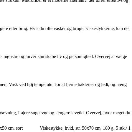
 struktur. Mikrofiber er et moderne alternativ, der tørrer effektivt og
igere efter brug. Hvis du ofte vasker og bruger viskestykkerne, kan det
ens mønstre og farver kan skabe liv og personlighed. Overvej at vælge
nen. Vask ved høj temperatur for at fjerne bakterier og fedt, og hæng
dre vævning, højere sugeevne og længere levetid. Overvej, hvor meget du
x50 cm. sort
Viskestykke, hvid, str. 50x70 cm, 180 g, 5 stk./ 1