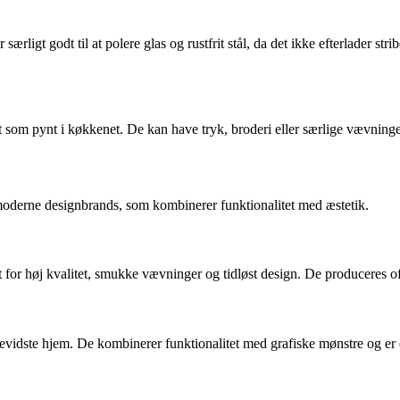
r særligt godt til at polere glas og rustfrit stål, da det ikke efterlader s
som pynt i køkkenet. De kan have tryk, broderi eller særlige vævninger,
 moderne designbrands, som kombinerer funktionalitet med æstetik.
dt for høj kvalitet, smukke vævninger og tidløst design. De produceres o
bevidste hjem. De kombinerer funktionalitet med grafiske mønstre og er e