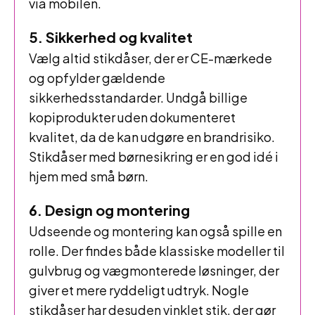
via mobilen.
5. Sikkerhed og kvalitet
Vælg altid stikdåser, der er CE-mærkede
og opfylder gældende
sikkerhedsstandarder. Undgå billige
kopiprodukter uden dokumenteret
kvalitet, da de kan udgøre en brandrisiko.
Stikdåser med børnesikring er en god idé i
hjem med små børn.
6. Design og montering
Udseende og montering kan også spille en
rolle. Der findes både klassiske modeller til
gulvbrug og vægmonterede løsninger, der
giver et mere ryddeligt udtryk. Nogle
stikdåser har desuden vinklet stik, der gør