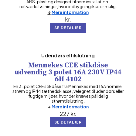
ABS-plast og designet til nem installation i
netværksløsninger, hvor indbygning ikke er mulig.
Mere information
kr.
SE DETALJER
Udendørs eltilslutning
Mennekes CEE stikdåse
udvendig 3 polet 16A 230V IP44
6H 4102
En 3-polet CEE stikdåse fra Mennekes med 16A nominel
strøm og IP44 tæthedsklasse, velegnet til udendørs eller
fugtige miljøer, hvor der kræves pålidelig
strømtilslutning.
Mere information
227
kr.
SE DETALJER