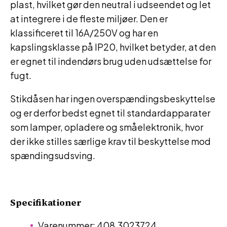
plast, hvilket gør den neutral i udseendet og let
at integrere i de fleste miljøer. Den er
klassificeret til 16A/250V og har en
kapslingsklasse på IP20, hvilket betyder, at den
er egnet til indendørs brug uden udsættelse for
fugt.
Stikdåsen har ingen overspændingsbeskyttelse
og er derfor bedst egnet til standardapparater
som lamper, opladere og småelektronik, hvor
der ikke stilles særlige krav til beskyttelse mod
spændingsudsving.
Specifikationer
Varenummer: 408.3023724