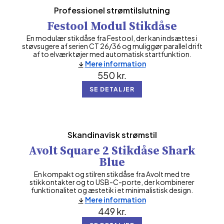
Professionel strømtilslutning
Festool Modul Stikdåse
En modulær stikdåse fra Festool, der kan indsættes i
støvsugere af serien CT 26/36 og muliggør parallel drift
af to elværktøjer med automatisk startfunktion.
Mere information
550
kr.
SE DETALJER
Skandinavisk strømstil
Avolt Square 2 Stikdåse Shark
Blue
En kompakt og stilren stikdåse fra Avolt med tre
stikkontakter og to USB-C-porte, der kombinerer
funktionalitet og æstetik i et minimalistisk design.
Mere information
449
kr.