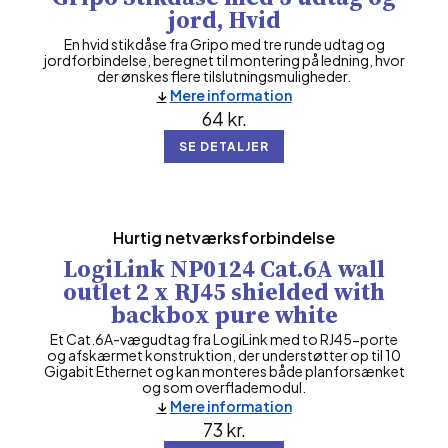
jord, Hvid
En hvid stikdåse fra Gripo med tre runde udtag og
jordforbindelse, beregnet til montering på ledning, hvor
der ønskes flere tilslutningsmuligheder.
Mere information
64
kr.
SE DETALJER
Hurtig netværksforbindelse
LogiLink NP0124 Cat.6A wall
outlet 2 x RJ45 shielded with
backbox pure white
Et Cat.6A-vægudtag fra LogiLink med to RJ45-porte
og afskærmet konstruktion, der understøtter op til 10
Gigabit Ethernet og kan monteres både planforsænket
og som overflademodul.
Mere information
73
kr.