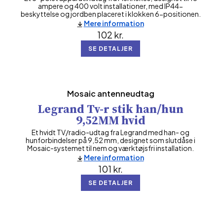
ampere og 400 volt installationer, med IP44-
beskyttelse og jordben placeret i klokken 6-positionen.
Mere information
102
kr.
SE DETALJER
Mosaic antenneudtag
Legrand Tv-r stik han/hun
9,52MM hvid
Et hvidt TV/radio-udtag fra Legrand med han- og
hunforbindelser på 9,52 mm, designet som slutdåse i
Mosaic-systemet til nem og værktøjsfri installation.
Mere information
101
kr.
SE DETALJER