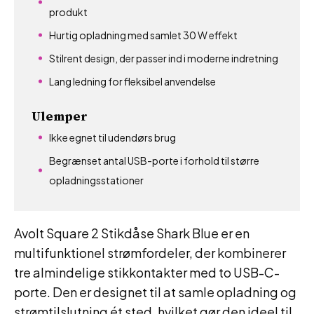
produkt
Hurtig opladning med samlet 30 W effekt
Stilrent design, der passer ind i moderne indretning
Lang ledning for fleksibel anvendelse
Ulemper
Ikke egnet til udendørs brug
Begrænset antal USB-porte i forhold til større
opladningsstationer
Avolt Square 2 Stikdåse Shark Blue er en
multifunktionel strømfordeler, der kombinerer
tre almindelige stikkontakter med to USB-C-
porte. Den er designet til at samle opladning og
strømtilslutning ét sted, hvilket gør den ideel til