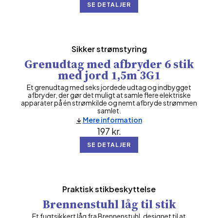
SE DETALJER
Sikker strømstyring
Grenudtag med afbryder 6 stik
med jord 1,5m 3G1
Et grenudtag med seks jordede udtag og indbygget
afbryder, der gør det muligt at samle flere elektriske
apparater på én strømkilde og nemt afbryde strømmen
samlet.
Mere information
197
kr.
SE DETALJER
Praktisk stikbeskyttelse
Brennenstuhl låg til stik
Et fugtsikkert låg fra Brennenstuhl, designet til at