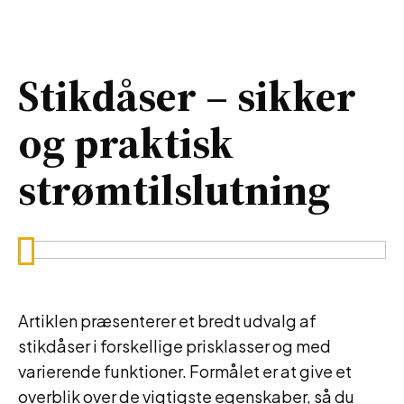
Stikdåser – sikker
og praktisk
strømtilslutning
Artiklen præsenterer et bredt udvalg af
stikdåser i forskellige prisklasser og med
varierende funktioner. Formålet er at give et
overblik over de vigtigste egenskaber, så du