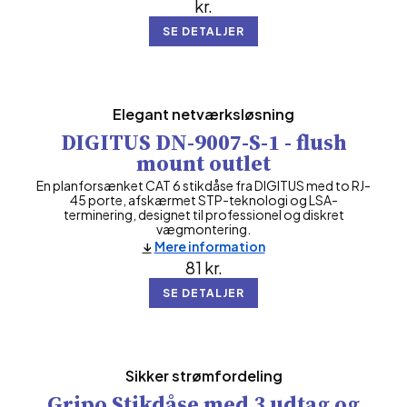
kr.
SE DETALJER
Elegant netværksløsning
DIGITUS DN-9007-S-1 - flush
mount outlet
En planforsænket CAT 6 stikdåse fra DIGITUS med to RJ-
45 porte, afskærmet STP-teknologi og LSA-
terminering, designet til professionel og diskret
vægmontering.
Mere information
81
kr.
SE DETALJER
Sikker strømfordeling
Gripo Stikdåse med 3 udtag og