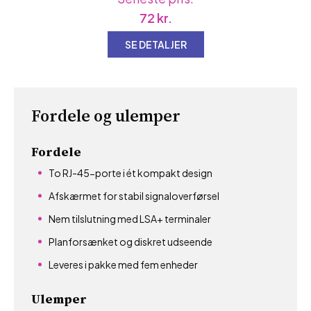
72
kr.
SE DETALJER
Fordele og ulemper
Fordele
To RJ-45-porte i ét kompakt design
Afskærmet for stabil signaloverførsel
Nem tilslutning med LSA+ terminaler
Planforsænket og diskret udseende
Leveres i pakke med fem enheder
Ulemper