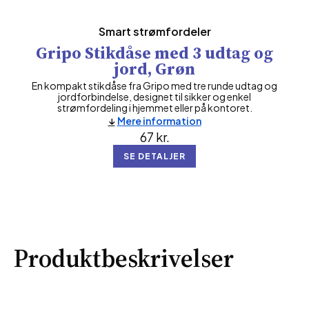
Smart strømfordeler
Gripo Stikdåse med 3 udtag og
jord, Grøn
En kompakt stikdåse fra Gripo med tre runde udtag og
jordforbindelse, designet til sikker og enkel
strømfordeling i hjemmet eller på kontoret.
Mere information
67
kr.
SE DETALJER
Produktbeskrivelser