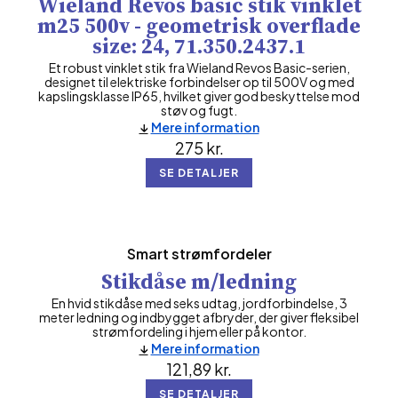
Wieland Revos basic stik vinklet
m25 500v - geometrisk overflade
size: 24, 71.350.2437.1
Et robust vinklet stik fra Wieland Revos Basic-serien,
designet til elektriske forbindelser op til 500V og med
kapslingsklasse IP65, hvilket giver god beskyttelse mod
støv og fugt.
Mere information
275
kr.
SE DETALJER
Smart strømfordeler
Stikdåse m/ledning
En hvid stikdåse med seks udtag, jordforbindelse, 3
meter ledning og indbygget afbryder, der giver fleksibel
strømfordeling i hjem eller på kontor.
Mere information
121,89
kr.
SE DETALJER