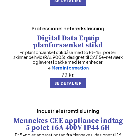
SE DETALJER
Professionel netværksløsning
Digital Data Equip
planforsænket stikd
En planforsænket stikdåse med to RJ-45-porte i
skinnende hvid (RAL 9003), designet til CAT 5e-netværk
og leveret i pakke med fem enheder.
Mere information
72
kr.
SE DETALJER
Industriel strømtilslutning
Mennekes CEE appliance indtag
5 polet 16A 400V IP44 6H
Et 5-polet apparatindtag fra Mennekes, designet til 16