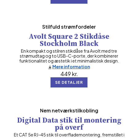
Stilfuld strømfordeler
Avolt Square 2 Stikdåse
Stockholm Black
En kompakt og stilren stikdåse fra Avolt med tre
strømudtag og to USB-C-porte, der kombinerer
funktionalitet og æstetik i et minimalistisk design.
Mere information
449
kr.
SE DETALJER
Nem netværkstilkobling
Digital Data stik til montering
på overf
Et CAT 5e RJ-45 stik til overflademontering, fremstillet i