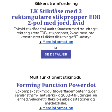
Sikker strømfordeling
LK Stikdåse med 3
rektangulære stikpropper EDB
2-pol med jord, hvid
En hvid stikdåse fra Lauritz Knudsen med tre udtag til
rektangulære EDB-stikpropper, 2-pol med jord,
konstrueret til sikker tilslutning af IT-udstyr.
Mere information
kr.
SE DETALJER
Multifunktionelt stikmodul
Forming Function Powerdot
Et kompakt stikmodul til overflademontering, der
samler strøm-, netværks- og USB-tilslutninger i én
enhed. Velegnet til fleksible arbejdsstationer og
mødelokaler.
Mere information