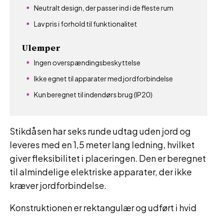
Neutralt design, der passer ind i de fleste rum
Lav pris i forhold til funktionalitet
Ulemper
Ingen overspændingsbeskyttelse
Ikke egnet til apparater med jordforbindelse
Kun beregnet til indendørs brug (IP20)
Stikdåsen har seks runde udtag uden jord og
leveres med en 1,5 meter lang ledning, hvilket
giver fleksibilitet i placeringen. Den er beregnet
til almindelige elektriske apparater, der ikke
kræver jordforbindelse.
Konstruktionen er rektangulær og udført i hvid