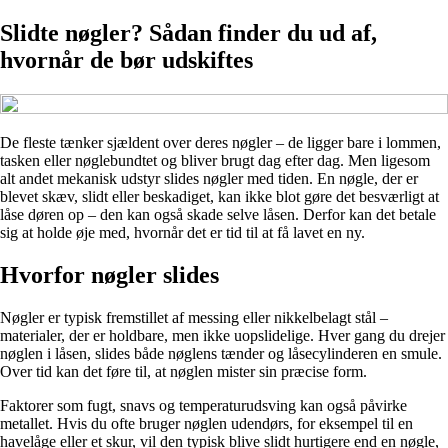
Slidte nøgler? Sådan finder du ud af,
hvornår de bør udskiftes
De fleste tænker sjældent over deres nøgler – de ligger bare i lommen,
tasken eller nøglebundtet og bliver brugt dag efter dag. Men ligesom
alt andet mekanisk udstyr slides nøgler med tiden. En nøgle, der er
blevet skæv, slidt eller beskadiget, kan ikke blot gøre det besværligt at
låse døren op – den kan også skade selve låsen. Derfor kan det betale
sig at holde øje med, hvornår det er tid til at få lavet en ny.
Hvorfor nøgler slides
Nøgler er typisk fremstillet af messing eller nikkelbelagt stål –
materialer, der er holdbare, men ikke uopslidelige. Hver gang du drejer
nøglen i låsen, slides både nøglens tænder og låsecylinderen en smule.
Over tid kan det føre til, at nøglen mister sin præcise form.
Faktorer som fugt, snavs og temperaturudsving kan også påvirke
metallet. Hvis du ofte bruger nøglen udendørs, for eksempel til en
havelåge eller et skur, vil den typisk blive slidt hurtigere end en nøgle,