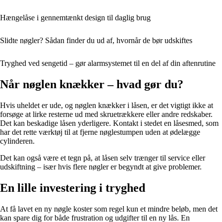
Hængelåse i gennemtænkt design til daglig brug
Slidte nøgler? Sådan finder du ud af, hvornår de bør udskiftes
Tryghed ved sengetid – gør alarmsystemet til en del af din aftenrutine
Når nøglen knækker – hvad gør du?
Hvis uheldet er ude, og nøglen knækker i låsen, er det vigtigt ikke at
forsøge at lirke resterne ud med skruetrækkere eller andre redskaber.
Det kan beskadige låsen yderligere. Kontakt i stedet en låsesmed, som
har det rette værktøj til at fjerne nøglestumpen uden at ødelægge
cylinderen.
Det kan også være et tegn på, at låsen selv trænger til service eller
udskiftning – især hvis flere nøgler er begyndt at give problemer.
En lille investering i tryghed
At få lavet en ny nøgle koster som regel kun et mindre beløb, men det
kan spare dig for både frustration og udgifter til en ny lås. En