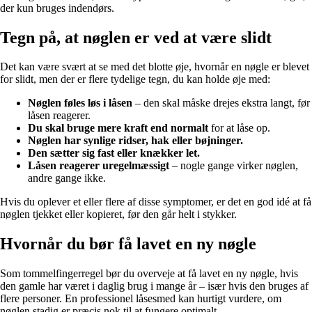
der kun bruges indendørs.
Tegn på, at nøglen er ved at være slidt
Det kan være svært at se med det blotte øje, hvornår en nøgle er blevet
for slidt, men der er flere tydelige tegn, du kan holde øje med:
Nøglen føles løs i låsen
– den skal måske drejes ekstra langt, før
låsen reagerer.
Du skal bruge mere kraft end normalt
for at låse op.
Nøglen har synlige ridser, hak eller bøjninger.
Den sætter sig fast eller knækker let.
Låsen reagerer uregelmæssigt
– nogle gange virker nøglen,
andre gange ikke.
Hvis du oplever et eller flere af disse symptomer, er det en god idé at få
nøglen tjekket eller kopieret, før den går helt i stykker.
Hvornår du bør få lavet en ny nøgle
Som tommelfingerregel bør du overveje at få lavet en ny nøgle, hvis
den gamle har været i daglig brug i mange år – især hvis den bruges af
flere personer. En professionel låsesmed kan hurtigt vurdere, om
nøglen stadig er præcis nok til at fungere optimalt.