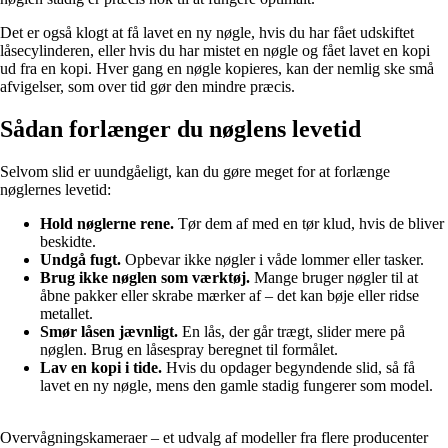
Det er også klogt at få lavet en ny nøgle, hvis du har fået udskiftet
låsecylinderen, eller hvis du har mistet en nøgle og fået lavet en kopi
ud fra en kopi. Hver gang en nøgle kopieres, kan der nemlig ske små
afvigelser, som over tid gør den mindre præcis.
Sådan forlænger du nøglens levetid
Selvom slid er uundgåeligt, kan du gøre meget for at forlænge
nøglernes levetid:
Hold nøglerne rene.
Tør dem af med en tør klud, hvis de bliver
beskidte.
Undgå fugt.
Opbevar ikke nøgler i våde lommer eller tasker.
Brug ikke nøglen som værktøj.
Mange bruger nøgler til at
åbne pakker eller skrabe mærker af – det kan bøje eller ridse
metallet.
Smør låsen jævnligt.
En lås, der går trægt, slider mere på
nøglen. Brug en låsespray beregnet til formålet.
Lav en kopi i tide.
Hvis du opdager begyndende slid, så få
lavet en ny nøgle, mens den gamle stadig fungerer som model.
Overvågningskameraer – et udvalg af modeller fra flere producenter