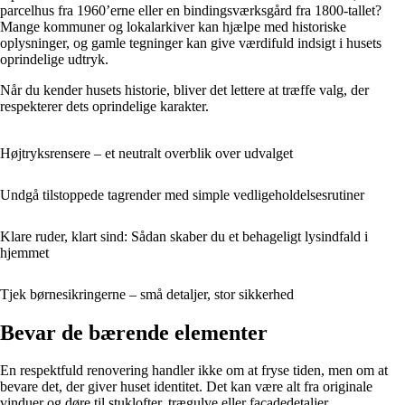
parcelhus fra 1960’erne eller en bindingsværksgård fra 1800-tallet?
Mange kommuner og lokalarkiver kan hjælpe med historiske
oplysninger, og gamle tegninger kan give værdifuld indsigt i husets
oprindelige udtryk.
Når du kender husets historie, bliver det lettere at træffe valg, der
respekterer dets oprindelige karakter.
Højtryksrensere – et neutralt overblik over udvalget
Undgå tilstoppede tagrender med simple vedligeholdelsesrutiner
Klare ruder, klart sind: Sådan skaber du et behageligt lysindfald i
hjemmet
Tjek børnesikringerne – små detaljer, stor sikkerhed
Bevar de bærende elementer
En respektfuld renovering handler ikke om at fryse tiden, men om at
bevare det, der giver huset identitet. Det kan være alt fra originale
vinduer og døre til stuklofter, trægulve eller facadedetaljer.