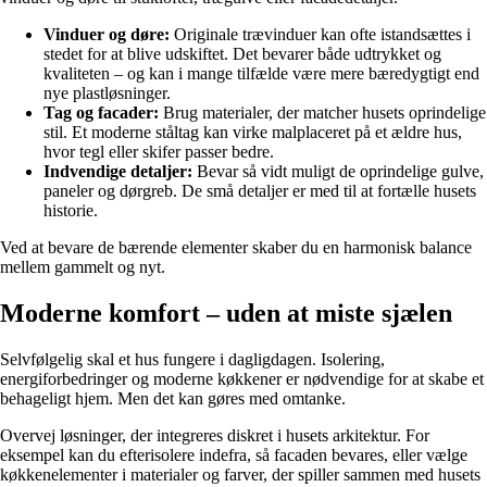
Vinduer og døre:
Originale trævinduer kan ofte istandsættes i
stedet for at blive udskiftet. Det bevarer både udtrykket og
kvaliteten – og kan i mange tilfælde være mere bæredygtigt end
nye plastløsninger.
Tag og facader:
Brug materialer, der matcher husets oprindelige
stil. Et moderne ståltag kan virke malplaceret på et ældre hus,
hvor tegl eller skifer passer bedre.
Indvendige detaljer:
Bevar så vidt muligt de oprindelige gulve,
paneler og dørgreb. De små detaljer er med til at fortælle husets
historie.
Ved at bevare de bærende elementer skaber du en harmonisk balance
mellem gammelt og nyt.
Moderne komfort – uden at miste sjælen
Selvfølgelig skal et hus fungere i dagligdagen. Isolering,
energiforbedringer og moderne køkkener er nødvendige for at skabe et
behageligt hjem. Men det kan gøres med omtanke.
Overvej løsninger, der integreres diskret i husets arkitektur. For
eksempel kan du efterisolere indefra, så facaden bevares, eller vælge
køkkenelementer i materialer og farver, der spiller sammen med husets