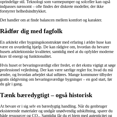
oprindelige stil. Teknologi som varmepumper og solceller kan også
indpasses nænsomt – ofte findes der diskrete modeller, der ikke
forstyrrer helhedsindtrykket.
Det handler om at finde balancen mellem komfort og karakter.
Rådfør dig med fagfolk
En arkitekt eller bygningskonstruktør med erfaring i ældre huse kan
være en uvurderlig hjælp. De kan rådgive om, hvordan du bevarer
husets arkitektoniske kvaliteter, samtidig med at du opfylder moderne
krav til energi og funktionalitet.
Hvis huset er bevaringsværdigt eller fredet, er det ekstra vigtigt at søge
professionel vejledning. Der kan være særlige regler for, hvad du må
ændre, og hvordan arbejdet skal udføres. Mange kommuner tilbyder
gratis rådgivning om bevaringsværdige bygninger – en god start, før
du går i gang.
Tænk bæredygtigt – også historisk
At bevare er i sig selv en bæredygtig handling. Når du genbruger
eksisterende materialer og undgår unødvendig udskiftning, sparer du
både ressourcer og CO₂. Samtidig får du et hjem med autenticitet og