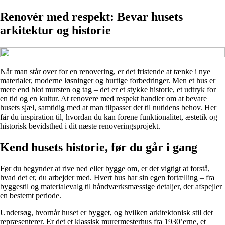
Renovér med respekt: Bevar husets
arkitektur og historie
Når man står over for en renovering, er det fristende at tænke i nye
materialer, moderne løsninger og hurtige forbedringer. Men et hus er
mere end blot mursten og tag – det er et stykke historie, et udtryk for
en tid og en kultur. At renovere med respekt handler om at bevare
husets sjæl, samtidig med at man tilpasser det til nutidens behov. Her
får du inspiration til, hvordan du kan forene funktionalitet, æstetik og
historisk bevidsthed i dit næste renoveringsprojekt.
Kend husets historie, før du går i gang
Før du begynder at rive ned eller bygge om, er det vigtigt at forstå,
hvad det er, du arbejder med. Hvert hus har sin egen fortælling – fra
byggestil og materialevalg til håndværksmæssige detaljer, der afspejler
en bestemt periode.
Undersøg, hvornår huset er bygget, og hvilken arkitektonisk stil det
repræsenterer. Er det et klassisk murermesterhus fra 1930’erne, et