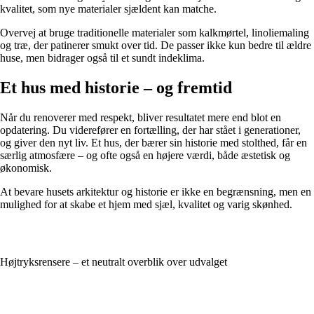
kvalitet, som nye materialer sjældent kan matche.
Overvej at bruge traditionelle materialer som kalkmørtel, linoliemaling
og træ, der patinerer smukt over tid. De passer ikke kun bedre til ældre
huse, men bidrager også til et sundt indeklima.
Et hus med historie – og fremtid
Når du renoverer med respekt, bliver resultatet mere end blot en
opdatering. Du viderefører en fortælling, der har stået i generationer,
og giver den nyt liv. Et hus, der bærer sin historie med stolthed, får en
særlig atmosfære – og ofte også en højere værdi, både æstetisk og
økonomisk.
At bevare husets arkitektur og historie er ikke en begrænsning, men en
mulighed for at skabe et hjem med sjæl, kvalitet og varig skønhed.
Højtryksrensere – et neutralt overblik over udvalget