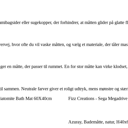
bagsider eller sugekopper, der forhindrer, at måtten glider på glatte fli
vervej, hvor ofte du vil vaske måtten, og vælg et materiale, der tåler m
 en måtte, der passer til rummet. En for stor måtte kan virke klodset, m
il sammen. Neutrale farver giver et roligt udtryk, mens mønstre og stær
iatomite Bath Mat 60X40cm
Fizz Creations - Sega Megadriv
Azuray, Bademåtte, natur, H40