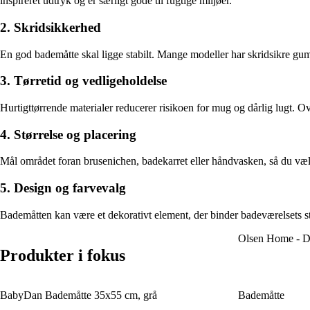
inspireret udtryk og er særligt gode til fugtige miljøer.
2. Skridsikkerhed
En god bademåtte skal ligge stabilt. Mange modeller har skridsikre gummi
3. Tørretid og vedligeholdelse
Hurtigttørrende materialer reducerer risikoen for mug og dårlig lugt. O
4. Størrelse og placering
Mål området foran brusenichen, badekarret eller håndvasken, så du vælger
5. Design og farvevalg
Bademåtten kan være et dekorativt element, der binder badeværelsets st
Olsen Home - D
Produkter i fokus
BabyDan Bademåtte 35x55 cm, grå
Bademåtte