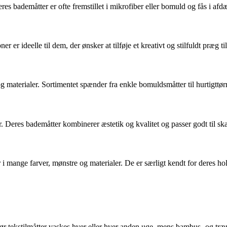
 bademåtter er ofte fremstillet i mikrofiber eller bomuld og fås i afd
er ideelle til dem, der ønsker at tilføje et kreativt og stilfuldt præg ti
g materialer. Sortimentet spænder fra enkle bomuldsmåtter til hurtigttør
er. Deres bademåtter kombinerer æstetik og kvalitet og passer godt til sk
r i mange farver, mønstre og materialer. De er særligt kendt for deres ho
tekstilmåtter vaskes hver eller hver anden uge, mens bambus- og træmåt