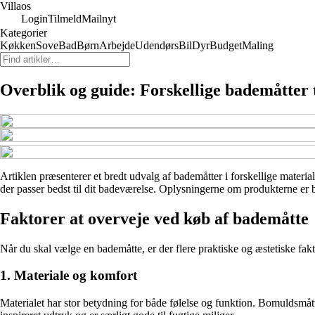
Villaos
Login
Tilmeld
Mailnyt
Kategorier
Køkken
Sove
Bad
Børn
Arbejde
Udendørs
Bil
Dyr
Budget
Maling
Overblik og guide: Forskellige bademåtter t
Artiklen præsenterer et bredt udvalg af bademåtter i forskellige material
der passer bedst til dit badeværelse. Oplysningerne om produkterne er ba
Faktorer at overveje ved køb af bademåtte
Når du skal vælge en bademåtte, er der flere praktiske og æstetiske fakt
1. Materiale og komfort
Materialet har stor betydning for både følelse og funktion. Bomuldsmått