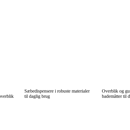
Sæbedispensere i robuste materialer
Overblik og gui
 overblik
til daglig brug
bademåtter til 