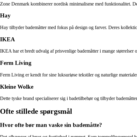
Zone Denmark kombinerer nordisk minimalisme med funktionalitet. Deres
Hay
Hay tilbyder bademåtter med fokus på design og farver. Deres kollektioner 
IKEA
IKEA har et bredt udvalg af prisvenlige bademåtter i mange størrelser o
Ferm Living
Ferm Living er kendt for sine luksuriøse tekstiler og naturlige material
Kleine Wolke
Dette tyske brand specialiserer sig i badetilbehør og tilbyder bademåtte
Ofte stillede spørgsmål
Hvor ofte bør man vaske sin bademåtte?
Det afhænger af brug og fugtighed i rummet. Som tommelfingerregel bør 