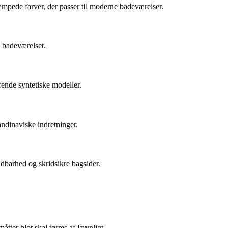
æmpede farver, der passer til moderne badeværelser.
l badeværelset.
rende syntetiske modeller.
andinaviske indretninger.
ldbarhed og skridsikre bagsider.
ter blot skal tørres af jævnligt.