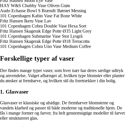
Fritz Hansen Moon Eye Vase
HAY W&S Chubby Vase Oliven Grøn
Audo Echasse Bowl S Brændt/ Børstet Messing
101 Copenhagen Kabin Vase Fat Bone White
Fritz Hansen Ikeru Vase Lav
101 Copenhagen Cobra Double Vase Hexa Sort
Fritz Hansen Skagerak Edge Potte Ø35 Light Grey
101 Copenhagen Submarine Vase Stor Lysgrå
Fritz Hansen Skagerak Edge Potte Ø18 Terracotta
101 Copenhagen Cobra Uno Vase Medium Coffee
Forskellige typer af vaser
Der findes mange typer vaser, som hver især har deres særlige udtryk
og anvendelse. Valget afhænger af, hvilken type blomster eller planter
du ønsker at fremhæve, og hvilken stil du foretrækker i din bolig.
1. Glasvaser
Glasvaser er klassiske og alsidige. De fremhæver blomsterne og
vandets klarhed og passer til både moderne og traditionelle hjem. De
fås i mange former og farver, fra helt gennemsigtige modeller til farvet
eller struktureret glas.