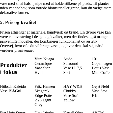
vase med smal hals hjælpe med at holde stilkene på plads. Til planter
uden vandbehov, som tørrede blomster eller grene, kan du vælge mere
dekorative former.
5. Pris og kvalitet
Prisen afhænger af materiale, håndværk og brand. En dyrere vase kan
være en investering i design og kvalitet, men der findes også mange
prisvenlige modeller, der kombinerer funktionalitet og æstetik.
Overvej, hvor ofte du vil bruge vasen, og hvor den skal stå, når du
vurderer prisniveauet.
Vitra Nuaga
Audo
101
Céramique
Surround
Copenhagen
Produkter
Vase Stor
Vase H17,5
Lotus Vase
i fokus
Hvid
Sort
Mini Coffee
Hübsch Kaleido
Fritz Hansen
HAY W&S
Gejst Nebl
Vase Blå/Gul
Skagerak
Chubby
Vase Stor
Edge Potte
Vase Soft
Klar
Ø25 Light
Yellow
Grey
Piet Hein Super
New Works
Kartell Okra
AYTM