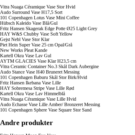
Vitra Nuaga Céramique Vase Stor Hvid
Audo Surround Vase H17,5 Sort
101 Copenhagen Lotus Vase Mini Coffee
Hübsch Kaleido Vase Blå/Gul
Fritz Hansen Skagerak Edge Potte Ø25 Light Grey
HAY W&S Chubby Vase Soft Yellow
Gejst Nebl Vase Stor Klar
Piet Hein Super Vase 25 cm Opal/Grå
New Works Pleat Kande
Kartell Okra Vase Lav Gul
AYTM GLACIES Vase Klar H23,5 cm
Vitra Ceramic Container No.3 Skål Dark Aubergine
Audo Stance Vase H40 Bruneret Messing
101 Copenhagen Baburu Skål Stor Birk/Hvid
Fritz Hansen Ikebana Vase Lille
HAY Sobremesa Stripe Vase Lille Rød
Kartell Okra Vase Lav Himmelblå
Vitra Nuaga Céramique Vase Lille Hvid
Audo Echasse Vase Lille Amber/ Bronzeret Messing
101 Copenhagen Sphere Vase Square Stor Sand
Andre produkter