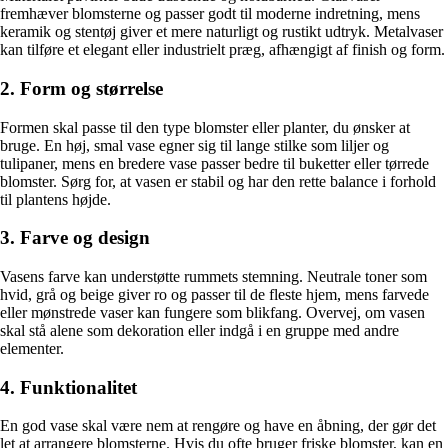
fremhæver blomsterne og passer godt til moderne indretning, mens
keramik og stentøj giver et mere naturligt og rustikt udtryk. Metalvaser
kan tilføre et elegant eller industrielt præg, afhængigt af finish og form.
2. Form og størrelse
Formen skal passe til den type blomster eller planter, du ønsker at
bruge. En høj, smal vase egner sig til lange stilke som liljer og
tulipaner, mens en bredere vase passer bedre til buketter eller tørrede
blomster. Sørg for, at vasen er stabil og har den rette balance i forhold
til plantens højde.
3. Farve og design
Vasens farve kan understøtte rummets stemning. Neutrale toner som
hvid, grå og beige giver ro og passer til de fleste hjem, mens farvede
eller mønstrede vaser kan fungere som blikfang. Overvej, om vasen
skal stå alene som dekoration eller indgå i en gruppe med andre
elementer.
4. Funktionalitet
En god vase skal være nem at rengøre og have en åbning, der gør det
let at arrangere blomsterne. Hvis du ofte bruger friske blomster, kan en