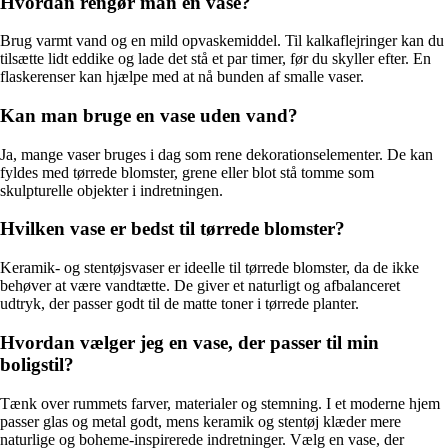
Hvordan rengør man en vase?
Brug varmt vand og en mild opvaskemiddel. Til kalkaflejringer kan du
tilsætte lidt eddike og lade det stå et par timer, før du skyller efter. En
flaskerenser kan hjælpe med at nå bunden af smalle vaser.
Kan man bruge en vase uden vand?
Ja, mange vaser bruges i dag som rene dekorationselementer. De kan
fyldes med tørrede blomster, grene eller blot stå tomme som
skulpturelle objekter i indretningen.
Hvilken vase er bedst til tørrede blomster?
Keramik- og stentøjsvaser er ideelle til tørrede blomster, da de ikke
behøver at være vandtætte. De giver et naturligt og afbalanceret
udtryk, der passer godt til de matte toner i tørrede planter.
Hvordan vælger jeg en vase, der passer til min
boligstil?
Tænk over rummets farver, materialer og stemning. I et moderne hjem
passer glas og metal godt, mens keramik og stentøj klæder mere
naturlige og boheme-inspirerede indretninger. Vælg en vase, der