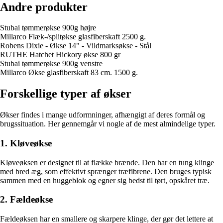
Andre produkter
Stubai tømmerøkse 900g højre
Millarco Flæk-/splitøkse glasfiberskaft 2500 g.
Robens Dixie - Økse 14" - Vildmarksøkse - Stål
RUTHE Hatchet Hickory økse 800 gr
Stubai tømmerøkse 900g venstre
Millarco Økse glasfiberskaft 83 cm. 1500 g.
Forskellige typer af økser
Økser findes i mange udformninger, afhængigt af deres formål og
brugssituation. Her gennemgår vi nogle af de mest almindelige typer.
1. Kløveøkse
Kløveøksen er designet til at flække brænde. Den har en tung klinge
med bred æg, som effektivt sprænger træfibrene. Den bruges typisk
sammen med en huggeblok og egner sig bedst til tørt, opskåret træ.
2. Fældeøkse
Fældeøksen har en smallere og skarpere klinge, der gør det lettere at