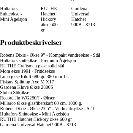
Hultafors
RUTHE
Gardena
Snitteøkse -
Hatchet
Universal
Mini Ågelsjön
Hickory
Hatchet
økse 600
900B - 8713
gr
Produktbeskrivelser
Robens Dixie - Økse 9" - Kompakt vandreøkse - Stål
Hultafors snitteøkse - Premium Ågelsjön
RUTHE Craftsmen økse solid stål
Mora økse 1991 - Fritidsøkse
Luna økse friluft 680 gr. 380 mm TL
Fiskars Splitting Axe M X17
Gardena Kløve Økse 2800S
Stubai Stikøkse
Record Jig WG250/J - Økser
Millarco Økse glasfiberskaft 60 cm. 1000 g.
Robens Dixie - Økse 23.5" - Vildmarksøkse - Stål
Hultafors Snitteøkse - Mini Ågelsjön
RUTHE Hatchet Hickory økse 600 gr
Gardena Universal Hatchet 900B - 8713