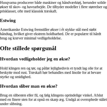
Husqvarna producerer både maskiner og håndværktøj, herunder solide
økser til skov- og havearbejde. De tilbyder modeller i flere størrelser og
prisklasser, ofte med klassisk træskaft.
Estwing
Amerikanske Estwing fremstiller økser i ét stykke stål med støbt
håndtag, hvilket giver ekstrem holdbarhed. De er populære til hårdt
brug og kræver minimal vedligeholdelse.
Ofte stillede spørgsmål
Hvordan vedligeholder jeg en økse?
Hold klingen ren og tør, og påfør lejlighedsvis et tyndt lag olie for at
beskytte mod rust. Træskaft bør behandles med linolie for at bevare
styrke og smidighed.
Hvordan sliber man en økse?
Brug en slibesten eller fil, og følg klingens oprindelige vinkel. Afslut
med en finere sten for at opnå en skarp æg. Undgå at overophede stålet
under slibning.