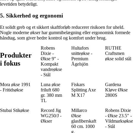
levetiden betydeligt.
5. Sikkerhed og ergonomi
Et solidt greb og et sikkert skaftforløb reducerer risikoen for uheld.
Nogle moderne økser har gummibelægning eller ergonomisk formede
håndtag, som giver bedre kontrol og komfort under brug.
Robens
Hultafors
RUTHE
Dixie -
snitteøkse -
Craftsmen
Produkter
Økse 9" -
Premium
økse solid stål
i fokus
Kompakt
Ågelsjön
vandreøkse
- Stål
Mora økse 1991
Luna økse
Fiskars
Gardena
- Fritidsøkse
friluft 680
Splitting Axe
Kløve Økse
gr. 380 mm
M X17
2800S
TL
Stubai Stikøkse
Record Jig
Millarco
Robens Dixie
WG250/J -
Økse
- Økse 23.5" -
Økser
glasfiberskaft
Vildmarksøkse
60 cm. 1000
- Stål
g.