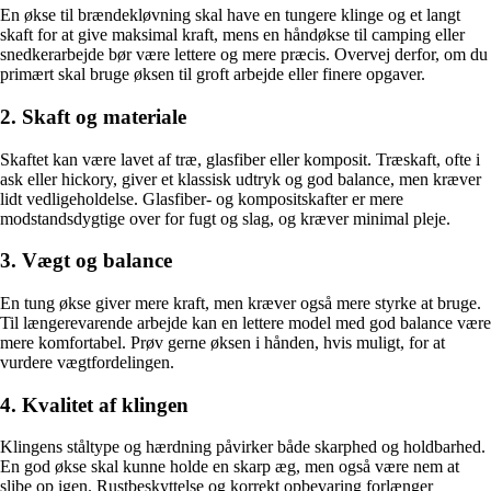
En økse til brændekløvning skal have en tungere klinge og et langt
skaft for at give maksimal kraft, mens en håndøkse til camping eller
snedkerarbejde bør være lettere og mere præcis. Overvej derfor, om du
primært skal bruge øksen til groft arbejde eller finere opgaver.
2. Skaft og materiale
Skaftet kan være lavet af træ, glasfiber eller komposit. Træskaft, ofte i
ask eller hickory, giver et klassisk udtryk og god balance, men kræver
lidt vedligeholdelse. Glasfiber- og kompositskafter er mere
modstandsdygtige over for fugt og slag, og kræver minimal pleje.
3. Vægt og balance
En tung økse giver mere kraft, men kræver også mere styrke at bruge.
Til længerevarende arbejde kan en lettere model med god balance være
mere komfortabel. Prøv gerne øksen i hånden, hvis muligt, for at
vurdere vægtfordelingen.
4. Kvalitet af klingen
Klingens ståltype og hærdning påvirker både skarphed og holdbarhed.
En god økse skal kunne holde en skarp æg, men også være nem at
slibe op igen. Rustbeskyttelse og korrekt opbevaring forlænger