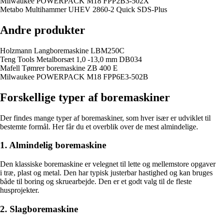
Milwaukee POWERPACK M18 FPP2B3-502X
Metabo Multihammer UHEV 2860-2 Quick SDS-Plus
Andre produkter
Holzmann Langboremaskine LBM250C
Teng Tools Metalborsæt 1,0 -13,0 mm DB034
Mafell Tømrer boremaskine ZB 400 E
Milwaukee POWERPACK M18 FPP6E3-502B
Forskellige typer af boremaskiner
Der findes mange typer af boremaskiner, som hver især er udviklet til
bestemte formål. Her får du et overblik over de mest almindelige.
1. Almindelig boremaskine
Den klassiske boremaskine er velegnet til lette og mellemstore opgaver
i træ, plast og metal. Den har typisk justerbar hastighed og kan bruges
både til boring og skruearbejde. Den er et godt valg til de fleste
husprojekter.
2. Slagboremaskine