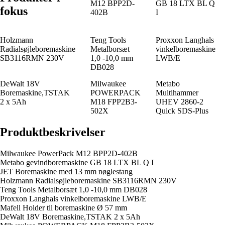
M12 BPP2D-
GB 18 LTX BL Q
fokus
402B
I
Holzmann
Teng Tools
Proxxon Langhals
Radialsøjleboremaskine
Metalborsæt
vinkelboremaskine
SB3116RMN 230V
1,0 -10,0 mm
LWB/E
DB028
DeWalt 18V
Milwaukee
Metabo
Boremaskine,TSTAK
POWERPACK
Multihammer
2 x 5Ah
M18 FPP2B3-
UHEV 2860-2
502X
Quick SDS-Plus
Produktbeskrivelser
Milwaukee PowerPack M12 BPP2D-402B
Metabo gevindboremaskine GB 18 LTX BL Q I
JET Boremaskine med 13 mm nøglestang
Holzmann Radialsøjleboremaskine SB3116RMN 230V
Teng Tools Metalborsæt 1,0 -10,0 mm DB028
Proxxon Langhals vinkelboremaskine LWB/E
Mafell Holder til boremaskine Ø 57 mm
DeWalt 18V Boremaskine,TSTAK 2 x 5Ah