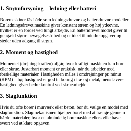
1. Strømforsyning – ledning eller batteri
Boremaskiner fås både som ledningsdrevne og batteridrevne modeller.
En ledningsdrevet maskine giver konstant strøm og høj ydeevne,
hvilket er en fordel ved tungt arbejde. En batteridrevet model giver til
gengæld større bevægelsesfrihed og er ideel til mindre opgaver og
steder uden adgang til strøm.
2. Moment og hastighed
Momentet (drejningskraften) afgør, hvor kraftigt maskinen kan bore
eller skrue. Justerbart moment er praktisk, når du arbejder med
forskellige materialer. Hastigheden måles i omdrejninger pr. minut
(RPM) – høj hastighed er god til boring i træ og metal, mens lavere
hastighed giver bedre kontrol ved skruearbejde.
3. Slagfunktion
Hvis du ofte borer i murværk eller beton, bør du vælge en model med
slagfunktion. Slagmekanismen hjælper boret med at trænge gennem
hårde materialer, hvor en almindelig boremaskine ellers ville have
svært ved at klare opgaven.