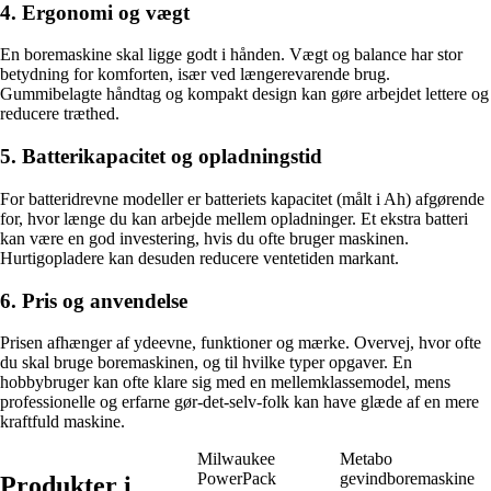
4. Ergonomi og vægt
En boremaskine skal ligge godt i hånden. Vægt og balance har stor
betydning for komforten, især ved længerevarende brug.
Gummibelagte håndtag og kompakt design kan gøre arbejdet lettere og
reducere træthed.
5. Batterikapacitet og opladningstid
For batteridrevne modeller er batteriets kapacitet (målt i Ah) afgørende
for, hvor længe du kan arbejde mellem opladninger. Et ekstra batteri
kan være en god investering, hvis du ofte bruger maskinen.
Hurtigopladere kan desuden reducere ventetiden markant.
6. Pris og anvendelse
Prisen afhænger af ydeevne, funktioner og mærke. Overvej, hvor ofte
du skal bruge boremaskinen, og til hvilke typer opgaver. En
hobbybruger kan ofte klare sig med en mellemklassemodel, mens
professionelle og erfarne gør-det-selv-folk kan have glæde af en mere
kraftfuld maskine.
Milwaukee
Metabo
PowerPack
gevindboremaskine
Produkter i