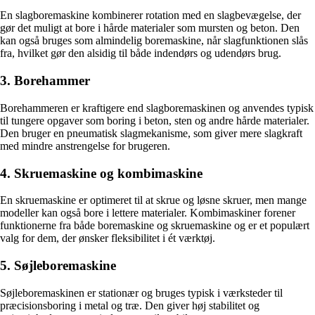
En slagboremaskine kombinerer rotation med en slagbevægelse, der
gør det muligt at bore i hårde materialer som mursten og beton. Den
kan også bruges som almindelig boremaskine, når slagfunktionen slås
fra, hvilket gør den alsidig til både indendørs og udendørs brug.
3. Borehammer
Borehammeren er kraftigere end slagboremaskinen og anvendes typisk
til tungere opgaver som boring i beton, sten og andre hårde materialer.
Den bruger en pneumatisk slagmekanisme, som giver mere slagkraft
med mindre anstrengelse for brugeren.
4. Skruemaskine og kombimaskine
En skruemaskine er optimeret til at skrue og løsne skruer, men mange
modeller kan også bore i lettere materialer. Kombimaskiner forener
funktionerne fra både boremaskine og skruemaskine og er et populært
valg for dem, der ønsker fleksibilitet i ét værktøj.
5. Søjleboremaskine
Søjleboremaskinen er stationær og bruges typisk i værksteder til
præcisionsboring i metal og træ. Den giver høj stabilitet og