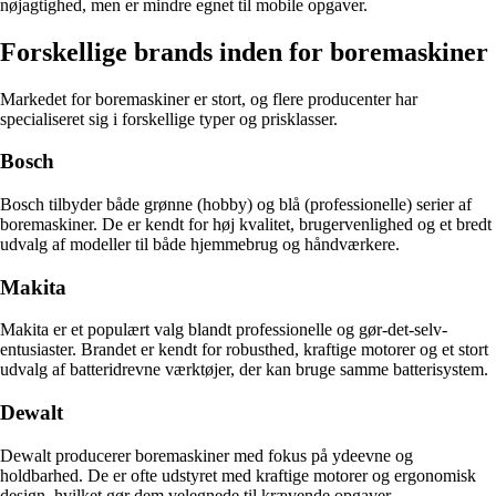
nøjagtighed, men er mindre egnet til mobile opgaver.
Forskellige brands inden for boremaskiner
Markedet for boremaskiner er stort, og flere producenter har
specialiseret sig i forskellige typer og prisklasser.
Bosch
Bosch tilbyder både grønne (hobby) og blå (professionelle) serier af
boremaskiner. De er kendt for høj kvalitet, brugervenlighed og et bredt
udvalg af modeller til både hjemmebrug og håndværkere.
Makita
Makita er et populært valg blandt professionelle og gør-det-selv-
entusiaster. Brandet er kendt for robusthed, kraftige motorer og et stort
udvalg af batteridrevne værktøjer, der kan bruge samme batterisystem.
Dewalt
Dewalt producerer boremaskiner med fokus på ydeevne og
holdbarhed. De er ofte udstyret med kraftige motorer og ergonomisk
design, hvilket gør dem velegnede til krævende opgaver.