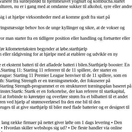
kan variere fra surdejsbrød til hjemmelavet yoghurt og kombucha.startet
rkulturen, nu er i gang med at omdanne sukker til alkohol, syre eller andre
er sig i at hjælpe virksomheder med at komme godt fra start på
 ernæringsmæssige behov hos de unge kyllinger og sikre, at de vokser og
man starter fra en tidligere position eller handling og fortsætter eller
før kilometertaksten begynder at løbe.starthjælp
lån eller rådgivning for at hjælpe med at etablere og udvikle en ny
te et eksternt batteri til det afladede batteri i bilen.Starthjælp booster: En
tarting 11: Starting 11 refererer til de 11 spillere, der starter en
ague: Starting 11 Premier League henviser til de 11 spillere, som en
h: Starting Strength er en træningsmetode, der fokuserer på
arting Strength-programmet er en struktureret træningsplan baseret på
.Startk: Startk er en forkortelse, der kan referere til startkapital,
t forbinde to køretøjer og overføre strøm fra et bilbatteri til et andet
oren ved hjælp af strømoverførsel fra den ene bil til den
es til at give starthjælp til biler med flade batterier og er designet til
 lang række firmaer på nettet giver løfte om 1 dags levering
•
Den
•
Hvordan skiller webshops sig ud?
•
De fleste handler via online