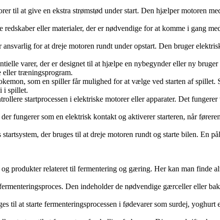
torer til at give en ekstra strømstød under start. Den hjælper motoren me
nde redskaber eller materialer, der er nødvendige for at komme i gang med
 er ansvarlig for at dreje motoren rundt under opstart. Den bruger elektr
tielle varer, der er designet til at hjælpe en nybegynder eller ny brug
e eller træningsprogram.
kemon, som en spiller får mulighed for at vælge ved starten af spillet. 
i spillet.
ntrollere startprocessen i elektriske motorer eller apparater. Det fungerer
m, der fungerer som en elektrisk kontakt og aktiverer starteren, når fører
s startsystem, der bruges til at dreje motoren rundt og starte bilen. En pål
n og produkter relateret til fermentering og gæring. Her kan man finde alt
en fermenteringsproces. Den indeholder de nødvendige gærceller eller bakt
ges til at starte fermenteringsprocessen i fødevarer som surdej, yoghurt e