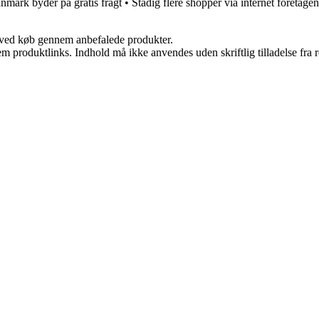
nmark byder på gratis fragt
•
Stadig flere shopper via internet foretage
 ved køb gennem anbefalede produkter.
m produktlinks. Indhold må ikke anvendes uden skriftlig tilladelse fra r