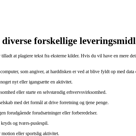
verse forskellige leveringsmidl
illadt at plagiere tekst fra eksterne kilder. Hvis du vil have en mere det
en computer, som angiver, at harddisken er ved at blive fyldt op med dat
 noget nyt eller igangsætte en aktivitet.
rksomhed eller starte en selvstændig erhvervsvirksomhed.
selskab med det formål at drive forretning og tjene penge.
gen forudgående forudsætninger eller forberedelser.
 kryds og tværs-puslespil.
otion eller sportslig aktivitet.