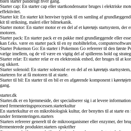
bilen starter pålideligt hver gang.
Starter cap: En starter cap eller startkondensator bruges i elektriske mo
effektivitet.
Starter kit: En starter kit henviser typisk til en samling af grundlægge
kit til strikning, maleri eller bilmekanik.
Starter motor: En starter motor er en del af et køretøjs startsystem, der
motoren.
Starter pack: En starter pack er en pakke med grundlæggende eller essen
kan f.eks. være en starter pack til en ny mobiltelefon, computersoftwar
Starter Pokemon Go: En starter i Pokemon Go refererer til den første Po
vælge imellem, og de vil være en vigtig del af spillerens hold og strategi 
Starter relæ: Et starter relæ er en elektronisk enhed, der bruges til at ko
og sikkert.
Starter solenoid: En starter solenoid er en del af en køretøjs startsyste
starteren for at få motoren til at starte.
Starter til bil: En starter til en bil er en afgørende komponent i køretøjet
gang.
starter.dk
Starter.dk er en hjemmeside, der specialiserer sig i at levere informatio
med fermenteringsprocessen.starterkultur
En starterkultur er en mikrobiologisk kultur, der benyttes til at starte 
under fermenteringen.starters
Starters refererer generelt til de mikroorganismer eller enzymer, der bru
fermenterede produkter.starters opskrifter