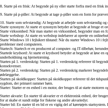
8. Starte på en frisk: At begynde på ny eller starte forfra med en frisk ind
9. Starte på p-piller: At begynde at tage p-piller som en form for præv
10. Starte som selvstændig: At begynde at arbejde som selvstændig og d
Starte synonym: At starte et synonym betyder at begynde at bruge et ord
Starte virksomhed: Når man starter en virksomhed, begynder man en forr
Starte webshop: At starte en webshop indebærer at oprette en onlinebuti
Starte Windows 10 i fejlsikret tilstand: Når du starter Windows 10 i fe
problemer med computeren.
Startech: Startech er en producent af computer- og IT-tilbehør, herunde
Startede krydsord: At starte et krydsord betyder at begynde at løse en 
underholdning og hjernetræning.
Starten på 1. verdenskrig: Starten på 1. verdenskrig refererer til beg
konsekvenser.
Starten på 2. verdenskrig: Starten på 2. verdenskrig markerer begyndel
ødelæggelse.
Starten på skoldkopper: Starten på skoldkopper refererer til det tidspu
sygdom, der primært rammer børn.
Starter: Starter er en enhed i en motor, der bruges til at starte motoren 
Starter akvarie: En starter til akvarier er et elektronisk enhed, der brug
for at skabe et sundt miljø for fiskene og andre akvariedyr.
Starter bil: En starter til en bil er en vigtig del af køretøjets startsystem