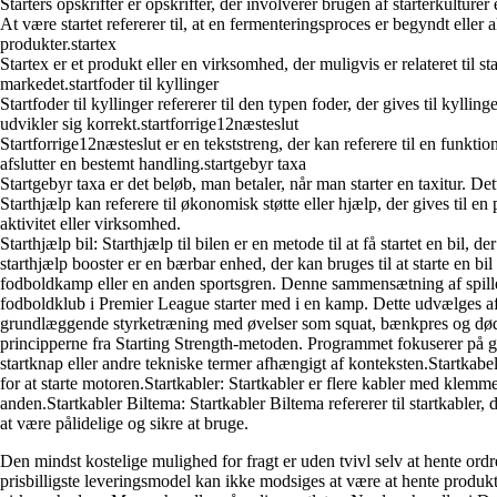
Starters opskrifter er opskrifter, der involverer brugen af starterkulture
At være startet refererer til, at en fermenteringsproces er begyndt eller 
produkter.startex
Startex er et produkt eller en virksomhed, der muligvis er relateret til 
markedet.startfoder til kyllinger
Startfoder til kyllinger refererer til den typen foder, der gives til kylli
udvikler sig korrekt.startforrige12næsteslut
Startforrige12næsteslut er en tekststreng, der kan referere til en funkt
afslutter en bestemt handling.startgebyr taxa
Startgebyr taxa er det beløb, man betaler, når man starter en taxitur. D
Starthjælp kan referere til økonomisk støtte eller hjælp, der gives til e
aktivitet eller virksomhed.
Starthjælp bil: Starthjælp til bilen er en metode til at få startet en bil, de
starthjælp booster er en bærbar enhed, der kan bruges til at starte en bil m
fodboldkamp eller en anden sportsgren. Denne sammensætning af spillere
fodboldklub i Premier League starter med i en kamp. Dette udvælges af 
grundlæggende styrketræning med øvelser som squat, bænkpres og dødlø
principperne fra Starting Strength-metoden. Programmet fokuserer på grad
startknap eller andre tekniske termer afhængigt af konteksten.Startkabel: 
for at starte motoren.Startkabler: Startkabler er flere kabler med klemmer
anden.Startkabler Biltema: Startkabler Biltema refererer til startkabler, 
at være pålidelige og sikre at bruge.
Den mindst kostelige mulighed for fragt er uden tvivl selv at hente ord
prisbilligste leveringsmodel kan ikke modsiges at være at hente produk