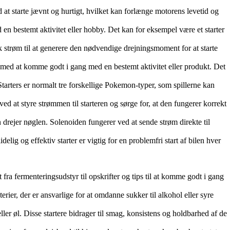
d at starte jævnt og hurtigt, hvilket kan forlænge motorens levetid og
 en bestemt aktivitet eller hobby. Det kan for eksempel være et starter
isk strøm til at generere den nødvendige drejningsmoment for at starte
er med at komme godt i gang med en bestemt aktivitet eller produkt. Det
Starters er normalt tre forskellige Pokemon-typer, som spillerne kan
 ved at styre strømmen til starteren og sørge for, at den fungerer korrekt
en drejer nøglen. Solenoiden fungerer ved at sende strøm direkte til
idelig og effektiv starter er vigtig for en problemfri start af bilen hver
 fra fermenteringsudstyr til opskrifter og tips til at komme godt i gang
erier, der er ansvarlige for at omdanne sukker til alkohol eller syre
ller øl. Disse startere bidrager til smag, konsistens og holdbarhed af de