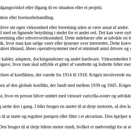
gangsvinkel eller tilgang til en situation eller et projekt.
ention eller hormonbehandling.
rive sin egen virksomhed eller forretning uden at være ansat af andre.
 med en lignende betydning i stedet for et andet ord. Det kan være nytt
etning eller erhvervsvirksomhed. Dette indebærer ofte at udvikle en fo
k, hvor man kan sælge varer eller tjenester over internettet. Dette kræv
jlsikret tilstand, åbnes operativsystemet med et minimalt antal drivere 
r kabler, adaptere, dockingstationer og andet hardware. Virksomheden fo
opgave, hvor man skal udfylde et gitter af vandrette og lodrette felter 
yndelsen af konflikten, der varede fra 1914 til 1918. Krigen involvered
sen af den globale konflikt, der fandt sted mellem 1939 og 1945. Krigen
nkt, hvor en person bliver smittet med virusset varicella-zoster og udvi
og sætte den i gang. I biler bruges en starter til at dreje motoren, så de
es til at starte og regulere pumpen eller filtre i et akvarium. Den hjælper
. Den bruges til at dreje bilens motor rundt, hvilket er nødvendigt for at st