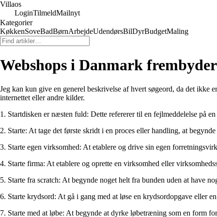
Villaos
Login
Tilmeld
Mailnyt
Kategorier
Køkken
Sove
Bad
Børn
Arbejde
Udendørs
Bil
Dyr
Budget
Maling
Webshops i Danmark frembyder di
Jeg kan kun give en generel beskrivelse af hvert søgeord, da det ikke er t
internettet eller andre kilder.
1. Startdisken er næsten fuld: Dette refererer til en fejlmeddelelse på 
2. Starte: At tage det første skridt i en proces eller handling, at begynde
3. Starte egen virksomhed: At etablere og drive sin egen forretningsvi
4. Starte firma: At etablere og oprette en virksomhed eller virksomheds
5. Starte fra scratch: At begynde noget helt fra bunden uden at have no
6. Starte krydsord: At gå i gang med at løse en krydsordopgave eller en
7. Starte med at løbe: At begynde at dyrke løbetræning som en form for m