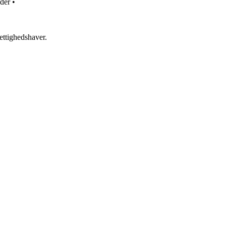
nder
•
ettighedshaver.