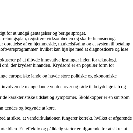
igt for at undgå gentagelser og berige sproget.
rretningsplan, registrere virksomheden og skaffe finansiering.
er oprettelse af en hjemmeside, markedsføring og et system til betaling.
og softwareprogrammer, hvilket kan hjælpe med at diagnosticere og løse
kuserer på at tilbyde innovative løsninger inden for teknologi.
med ord, der krydser hinanden. Krydsord er en populær form for
e mange europæiske lande og havde store politiske og økonomiske
 involverede mange lande verden over og førte til betydelige tab og
kler de karakteristiske udslæt og symptomer. Skoldkopper er en smitsom
n kan tændes og begynde at køre.
 med at sikre, at vandcirkulationen fungerer korrekt, hvilket er afgørende
arte bilen. En effektiv og pålidelig starter er afgørende for at sikre, at