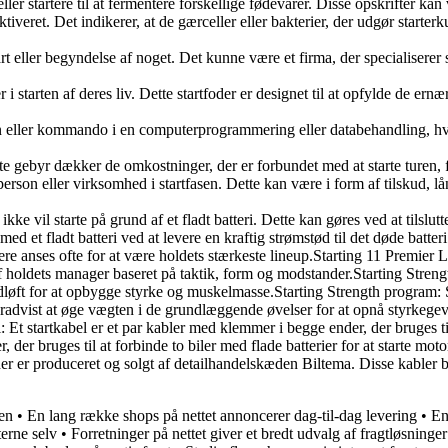
r eller startere til at fermentere forskellige fødevarer. Disse opskrifter 
aktiveret. Det indikerer, at de gærceller eller bakterier, der udgør starte
start eller begyndelse af noget. Det kunne være et firma, der specialiser
nger i starten af deres liv. Dette startfoder er designet til at opfylde de
ion eller kommando i en computerprogrammering eller databehandling, hvor 
ette gebyr dækker de omkostninger, der er forbundet med at starte turen, 
n person eller virksomhed i startfasen. Dette kan være i form af tilskud, 
r ikke vil starte på grund af et fladt batteri. Dette kan gøres ved at tilslut
ed et fladt batteri ved at levere en kraftig strømstød til det døde batteri.S
 anses ofte for at være holdets stærkeste lineup.Starting 11 Premier Le
holdets manager baseret på taktik, form og modstander.Starting Strengt
ft for at opbygge styrke og muskelmasse.Starting Strength program: St
vist at øge vægten i de grundlæggende øvelser for at opnå styrkegevinster
Et startkabel er et par kabler med klemmer i begge ender, der bruges til a
, der bruges til at forbinde to biler med flade batterier for at starte mot
der er produceret og solgt af detailhandelskæden Biltema. Disse kabler brug
ren
•
En lang række shops på nettet annoncerer dag-til-dag levering
•
En
terne selv
•
Forretninger på nettet giver et bredt udvalg af fragtløsninger