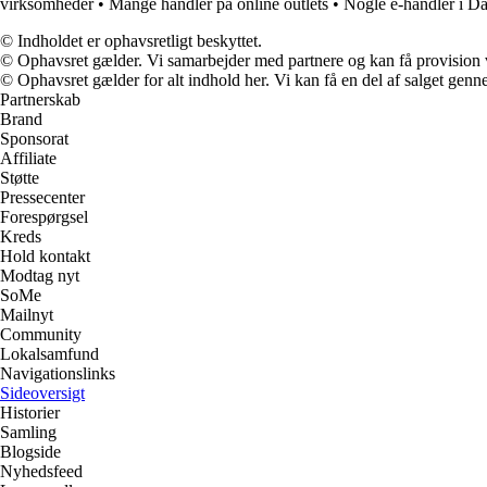
virksomheder
•
Mange handler på online outlets
•
Nogle e-handler i Da
© Indholdet er ophavsretligt beskyttet.
© Ophavsret gælder. Vi samarbejder med partnere og kan få provision
© Ophavsret gælder for alt indhold her. Vi kan få en del af salget genne
Partnerskab
Brand
Sponsorat
Affiliate
Støtte
Pressecenter
Forespørgsel
Kreds
Hold kontakt
Modtag nyt
SoMe
Mailnyt
Community
Lokalsamfund
Navigationslinks
Sideoversigt
Historier
Samling
Blogside
Nyhedsfeed