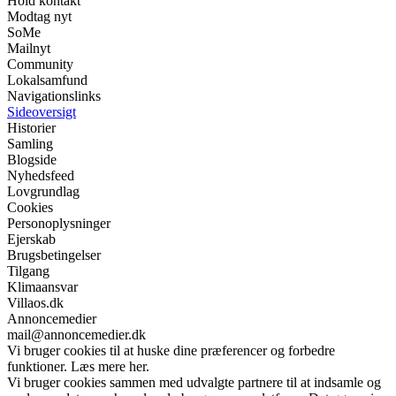
Hold kontakt
Modtag nyt
SoMe
Mailnyt
Community
Lokalsamfund
Navigationslinks
Sideoversigt
Historier
Samling
Blogside
Nyhedsfeed
Lovgrundlag
Cookies
Personoplysninger
Ejerskab
Brugsbetingelser
Tilgang
Klimaansvar
Villaos.dk
Annoncemedier
mail@annoncemedier.dk
Vi bruger cookies til at huske dine præferencer og forbedre
funktioner. Læs mere her.
Vi bruger cookies sammen med udvalgte partnere til at indsamle og