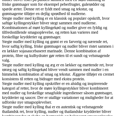
friske grøntsager som for eksempel peberfrugter, gulerødder og
spæde ærter. Denne ret er fyldt med smag og tekstur, og
grøntsagerne tilføjer en dejlig sprødhed til nudlerne.
Stegte nudler med kylling er en klassisk og populær opskrift, hvor
saftige kyllingestykker bliver stegt sammen med nudlerne.
Kombinationen af mørt kyllingekød og nudler giver en fyldig og
tilfredsstillende smagsoplevelse, og retten kan varieres med
forskellige krydderier og grøntsager.
Stegte nudler med kylling og grønt er en farverig og nærende ret,
hvor saftig kylling, friske grøntsager og nudler bliver ristet sammen i
en lækker sojasaucebaseret marinade. Denne kombination af
protein, fibre og kulhydrater gør retten til et sundt og velsmagende
valg.
Stegte nudler med kylling og æg er en lækker og mættende ret, hvor
røræg og saftig kyllingekød bliver vendt sammen med nudler i en
himmelsk kombination af smag og tekstur. Æggene tilføjer en cremet
konsistens til retten og bidrager med ekstra protein.
Stegte nudler med kylling opskrifter er en alsidig og inspirerende
kategori af retter, hvor de møre kyllingestykker bliver kombineret
med nudler og forskellige smagfulde ingredienser såsom grøntsager,
krydderier og saucer. Der er utallige variationer og muligheder for at
udforske nye smagsoplevelser.
Stegte nudler med kylling thai er en autentisk og velsmagende
thailandsk ret, hvor kylling, nudler og thailandske krydderier bliver