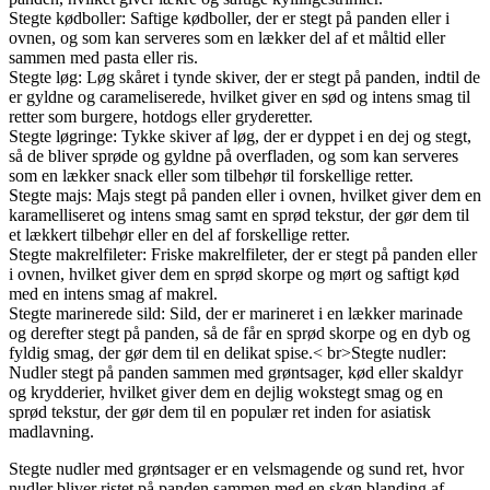
Stegte kødboller: Saftige kødboller, der er stegt på panden eller i
ovnen, og som kan serveres som en lækker del af et måltid eller
sammen med pasta eller ris.
Stegte løg: Løg skåret i tynde skiver, der er stegt på panden, indtil de
er gyldne og carameliserede, hvilket giver en sød og intens smag til
retter som burgere, hotdogs eller gryderetter.
Stegte løgringe: Tykke skiver af løg, der er dyppet i en dej og stegt,
så de bliver sprøde og gyldne på overfladen, og som kan serveres
som en lækker snack eller som tilbehør til forskellige retter.
Stegte majs: Majs stegt på panden eller i ovnen, hvilket giver dem en
karamelliseret og intens smag samt en sprød tekstur, der gør dem til
et lækkert tilbehør eller en del af forskellige retter.
Stegte makrelfileter: Friske makrelfileter, der er stegt på panden eller
i ovnen, hvilket giver dem en sprød skorpe og mørt og saftigt kød
med en intens smag af makrel.
Stegte marinerede sild: Sild, der er marineret i en lækker marinade
og derefter stegt på panden, så de får en sprød skorpe og en dyb og
fyldig smag, der gør dem til en delikat spise.< br>Stegte nudler:
Nudler stegt på panden sammen med grøntsager, kød eller skaldyr
og krydderier, hvilket giver dem en dejlig wokstegt smag og en
sprød tekstur, der gør dem til en populær ret inden for asiatisk
madlavning.
Stegte nudler med grøntsager er en velsmagende og sund ret, hvor
nudler bliver ristet på panden sammen med en skøn blanding af