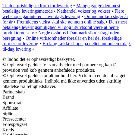
Tit den prisbilligste form for levering
•
Mange gange den mest
betalelige leveringsmetode
•
Nethandel vokser og vokser
•
Flere
webshops garanterer 1 hverdags levering
•
Online indkøb stiger år
for år
•
Fremtidens vækst skal ske gennem online salg
•
Den mest
betalelige leveringsmulighed vil dog utvivlsomt være at hente
produkterne selv
•
Nogle e-shops i Danmark sikrer fragt uden
beregning
•
Online virksomheder foreslår en hel del forskellige
former for levering
•
En lang række shops på nettet annoncerer dag-
til-dag levering
•
© Indholdet er ophavsretligt beskyttet.
© Ophavsret gælder. Vi samarbejder med partnere og kan få
provision ved køb gennem anbefalede produkter.
© Ophavsret gælder for alt indhold her. Vi kan få en del af salget
gennem produktlinks. Indhold må ikke anvendes uden skriftlig
tilladelse fra rettighedshaver.
Partnerskab
Brand
Sponsorat
Affiliate
Støtte
Pressecenter
Forespørgsel
Kreds