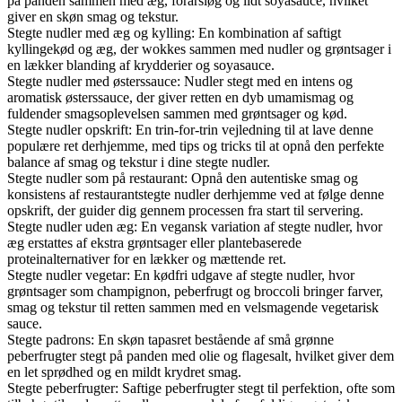
på panden sammen med æg, forårsløg og lidt soyasauce, hvilket
giver en skøn smag og tekstur.
Stegte nudler med æg og kylling: En kombination af saftigt
kyllingekød og æg, der wokkes sammen med nudler og grøntsager i
en lækker blanding af krydderier og soyasauce.
Stegte nudler med østerssauce: Nudler stegt med en intens og
aromatisk østerssauce, der giver retten en dyb umamismag og
fuldender smagsoplevelsen sammen med grøntsager og kød.
Stegte nudler opskrift: En trin-for-trin vejledning til at lave denne
populære ret derhjemme, med tips og tricks til at opnå den perfekte
balance af smag og tekstur i dine stegte nudler.
Stegte nudler som på restaurant: Opnå den autentiske smag og
konsistens af restaurantstegte nudler derhjemme ved at følge denne
opskrift, der guider dig gennem processen fra start til servering.
Stegte nudler uden æg: En vegansk variation af stegte nudler, hvor
æg erstattes af ekstra grøntsager eller plantebaserede
proteinalternativer for en lækker og mættende ret.
Stegte nudler vegetar: En kødfri udgave af stegte nudler, hvor
grøntsager som champignon, peberfrugt og broccoli bringer farver,
smag og tekstur til retten sammen med en velsmagende vegetarisk
sauce.
Stegte padrons: En skøn tapasret bestående af små grønne
peberfrugter stegt på panden med olie og flagesalt, hvilket giver dem
en let sprødhed og en mildt krydret smag.
Stegte peberfrugter: Saftige peberfrugter stegt til perfektion, ofte som