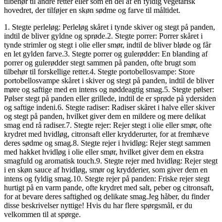
tilbehør til andre retter eller som en del af en fyldig vegetarisk
hovedret, der tilføjer en skøn sødme og farve til måltidet.
1. Stegte perleløg: Perleløg skåret i tynde skiver og stegt på panden,
indtil de bliver gyldne og sprøde.2. Stegte porrer: Porrer skåret i
tynde strimler og stegt i olie eller smør, indtil de bliver bløde og får
en let gylden farve.3. Stegte porrer og gulerødder: En blanding af
porrer og gulerødder stegt sammen på panden, ofte brugt som
tilbehør til forskellige retter.4. Stegte portobellosvampe: Store
portobellosvampe skåret i skiver og stegt på panden, indtil de bliver
møre og saftige med en intens og nøddeagtig smag.5. Stegte pølser:
Pølser stegt på panden eller grillede, indtil de er sprøde på ydersiden
og saftige indeni.6. Stegte radiser: Radiser skåret i halve eller skiver
og stegt på panden, hvilket giver dem en mildere og mere delikat
smag end rå radiser.7. Stegte rejer: Rejer stegt i olie eller smør, ofte
krydret med hvidløg, citronsaft eller krydderurter, for at fremhæve
deres sødme og smag.8. Stegte rejer i hvidløg: Rejer stegt sammen
med hakket hvidløg i olie eller smør, hvilket giver dem en ekstra
smagfuld og aromatisk touch.9. Stegte rejer med hvidløg: Rejer stegt
i en skøn sauce af hvidløg, smør og krydderier, som giver dem en
intens og fyldig smag.10. Stegte rejer på panden: Friske rejer stegt
hurtigt på en varm pande, ofte krydret med salt, peber og citronsaft,
for at bevare deres saftighed og delikate smag.Jeg håber, du finder
disse beskrivelser nyttige! Hvis du har flere spørgsmål, er du
velkommen til at spørge.