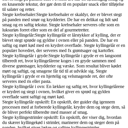
en knasende tekstur, der gør dem til en populær snack eller tilføjelse
til salater og retter.
Stegte krebsehaler:Stegte krebsehaler er skaldyr, der er blevet stegt
på panden med smør og krydderier. De har en delikat og lidt sød
smag og en saftig tekstur. Stegte krebsehaler serveres ofte som en
luksuriøs forret eller som en del af gourmetretter.
Stegte kyllingelår:Stegte kyllingelår er lårstykker af kylling, der er
blevet stegt sprøde og gyldne i ovnen eller på panden. De har en
saftig og mørt kød med en krydret overflade. Stegte kyllingelår er en
populær hovedret, der serveres med fx grøntsager og kartofler.
Stegte kyllingelår i gryde:Stegte kyllingelår i gryde er en langsomt
tilberedt ret, hvor kyllingelårene koges i en gryde sammen med
diverse grøntsager, krydderier og væske. Som resultat bliver kødet
mørt og saftigt, og smagene får tid til at udvikle sig. Stegte
kyllingelår i gryde er en hjertelig og velsmagende ret, der ofte
serveres med ris eller pasta.
Stegte kyllingelår i ovn: En lækker og saftig ret, hvor kyllingelårene
er krydret og stegt i ovnen, hvilket giver en sprød og gylden
overflade samt saftigt og mørt kød.
Stegte kyllingelår opskrift: En opskrift, der guider dig igennem
processen med at forberede kyllingelår, krydre dem og stege dem, så
de bliver perfekt tilberedte med masser af smag.
Stegte kyllingestrimler opskrift: En opskrift, der viser dig, hvordan
du skærer kyllingekød i strimler, marinerer dem og steger dem på
panden, hvilket giver lækre og saftige kyllingestrimler.