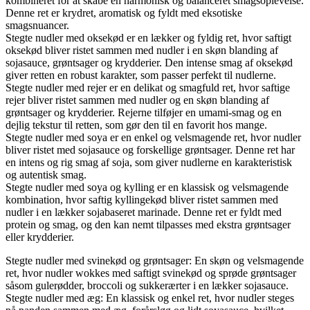
kombineret for at skabe en harmonisk og balanceret smagsoplevelse.
Denne ret er krydret, aromatisk og fyldt med eksotiske
smagsnuancer.
Stegte nudler med oksekød er en lækker og fyldig ret, hvor saftigt
oksekød bliver ristet sammen med nudler i en skøn blanding af
sojasauce, grøntsager og krydderier. Den intense smag af oksekød
giver retten en robust karakter, som passer perfekt til nudlerne.
Stegte nudler med rejer er en delikat og smagfuld ret, hvor saftige
rejer bliver ristet sammen med nudler og en skøn blanding af
grøntsager og krydderier. Rejerne tilføjer en umami-smag og en
dejlig tekstur til retten, som gør den til en favorit hos mange.
Stegte nudler med soya er en enkel og velsmagende ret, hvor nudler
bliver ristet med sojasauce og forskellige grøntsager. Denne ret har
en intens og rig smag af soja, som giver nudlerne en karakteristisk
og autentisk smag.
Stegte nudler med soya og kylling er en klassisk og velsmagende
kombination, hvor saftig kyllingekød bliver ristet sammen med
nudler i en lækker sojabaseret marinade. Denne ret er fyldt med
protein og smag, og den kan nemt tilpasses med ekstra grøntsager
eller krydderier.
Stegte nudler med svinekød og grøntsager: En skøn og velsmagende
ret, hvor nudler wokkes med saftigt svinekød og sprøde grøntsager
såsom gulerødder, broccoli og sukkerærter i en lækker sojasauce.
Stegte nudler med æg: En klassisk og enkel ret, hvor nudler steges