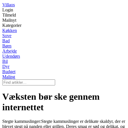
Villaos
Login
Tilmeld
Mailnyt
Kategorier
Køkken
Sove
Bad
Børn
Arbejde
Udendørs
Bil
Dyr
Budget
Maling
Væksten bør ske gennem
internettet
Stegte kammuslinger:Stegte kammuslinger er delikate skaldyr, der er
blevet stegt på panden eller grillen. Deres smag er sød og delikat, og