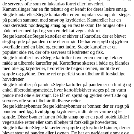
de serveres ofte som en luksuriøs forret eller hovedret.
Kammuslinger har en fin tekstur og er kendt for deres lækre smag.
Stegte kantareller:Stegte kantareller er en populær svamp, der steges
på panden sammen med smør og krydderier. Kantareller har en
karakteristisk nøddeagtig smag og en fast tekstur. De bruges ofte i
både retter med kød og som en delikat vegetarisk ret.
Stegte kartofler:Stegte kartofler er skiver af kartofler, der er blevet
stegt sprøde på panden i olie eller smør. De har en sprød og gylden
overflade med en blød og cremet indre. Stegte kartofler er en
populær side-ret, der ofte serveres til kødretter og fisk.
Stegte kartofler i ovn:Stegte kartofler i ovn er en nem og lækker
måde at tilberede kartofler på. Kartoflerne skæres i både og blandes
med olie og krydderier, hvorefter de bages i ovnen, indtil de er
sprøde og gyldne. Denne ret er perfekt som tilbehør til forskellige
hovedretter.
Stegte kartofler på panden:Stegte kartofler på panden er en hurtig og
enkel tilberedningsmetode, hvor kartoffelskiver steges på en varm
pande med olie eller smør. De får en sprød og gylden overflade og
serveres ofte som tilbehør til diverse retter.
Stegte kidneybønner:Stegte kidneybønner er bønner, der er stegt på
panden med løg, hvidløg og krydderier, indtil de er varme og let
sprøde. Disse bønner har en fyldig smag og er en god proteinkilde i
vegetariske retter eller som tilbehør til forskellige hovedretter.
Stegte kikærter:Stegte kikærter er sprøde og krydrede bønner, der er
blevet stegt på panden eller i ovnen. De har en nøddeagtig smag og