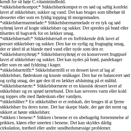
kendt for sit høje C-vitaminindhold.
*stikkelsbærkompot:* Stikkelsbærkompot er en sød og saftig konfekt
lavet af stikkelsbær, sukker og vand. Det kan bruges som tilbehør til
desserter eller som en fyldig topping til morgenmaden.
*stikkelsbærmarmelade:* Stikkelsbærmarmelade er en tyk og sød
syltetøj lavet af kogte stikkelsbær og sukker. Det spredes på brød eller
tilsættes til bagværk for en lækker smag.
*stikkelsbærsaft:* Stikkelsbærsaft er en forfriskende drik lavet af
presset stikkelsbær og sukker. Den har en syrlig og frugtagtig smag,
der er ideel til at blande med vand eller nyde som den er.
*stikkelsbærsyltetøj:* Stikkelsbærsyltetøj er en konserveret frugtpuré
lavet af stikkelsbær og sukker. Det kan nydes på brød, pandekager
eller som en sød fyldning i kager.
*stikkelsbærtrifli:* Stikkelsbærtrifli er en dessert lavet af lag af
stikkelsbær, flødeskum og knuste småkager. Den har en balanceret sød
og syrlig smag, der gør den til en lækker afslutning på et måltid.
*stikkelsbærtærte:* Stikkelsbærtærte er en klassisk dessert lavet af
stikkelsbær og en sprød tærtebund. Den kan serveres varm eller kold
og toppes ofte med flødeskum eller vaniljeis.
*stikkelsliber:* En stikkelsliber er et redskab, der bruges til at fjerne
stikkelsbær fra deres torne. Det har skarpe blade, der gør det nemt og
sikkert at høste stikkelsbær.
*stikken i benene:* Stikken i benene er en ubehagelig fornemmelse af
prikken, kløen eller smerten i benene. Det kan skyldes dårlig
cirkulation, træthed eller andre sundhedsmæssige problemer.