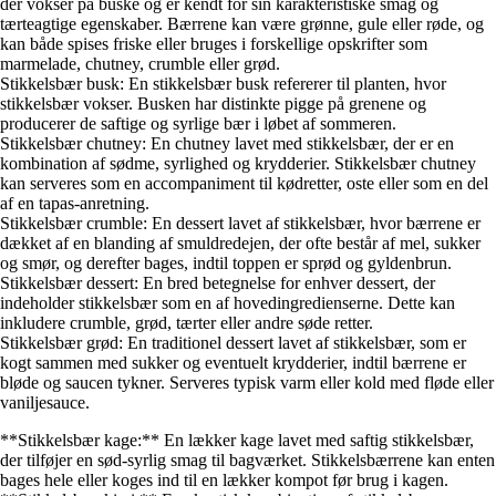
der vokser på buske og er kendt for sin karakteristiske smag og
tærteagtige egenskaber. Bærrene kan være grønne, gule eller røde, og
kan både spises friske eller bruges i forskellige opskrifter som
marmelade, chutney, crumble eller grød.
Stikkelsbær busk: En stikkelsbær busk refererer til planten, hvor
stikkelsbær vokser. Busken har distinkte pigge på grenene og
producerer de saftige og syrlige bær i løbet af sommeren.
Stikkelsbær chutney: En chutney lavet med stikkelsbær, der er en
kombination af sødme, syrlighed og krydderier. Stikkelsbær chutney
kan serveres som en accompaniment til kødretter, oste eller som en del
af en tapas-anretning.
Stikkelsbær crumble: En dessert lavet af stikkelsbær, hvor bærrene er
dækket af en blanding af smuldredejen, der ofte består af mel, sukker
og smør, og derefter bages, indtil toppen er sprød og gyldenbrun.
Stikkelsbær dessert: En bred betegnelse for enhver dessert, der
indeholder stikkelsbær som en af hovedingredienserne. Dette kan
inkludere crumble, grød, tærter eller andre søde retter.
Stikkelsbær grød: En traditionel dessert lavet af stikkelsbær, som er
kogt sammen med sukker og eventuelt krydderier, indtil bærrene er
bløde og saucen tykner. Serveres typisk varm eller kold med fløde eller
vaniljesauce.
**Stikkelsbær kage:** En lækker kage lavet med saftig stikkelsbær,
der tilføjer en sød-syrlig smag til bagværket. Stikkelsbærrene kan enten
bages hele eller koges ind til en lækker kompot før brug i kagen.