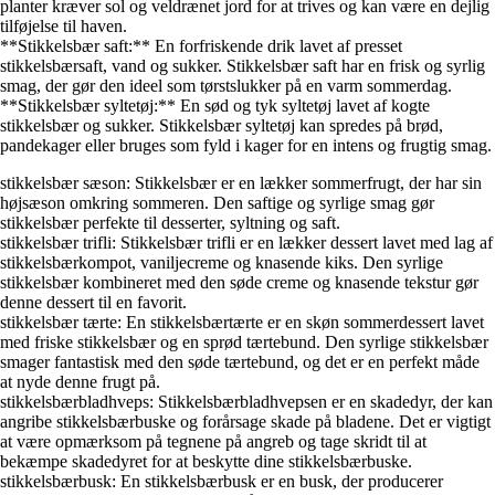
planter kræver sol og veldrænet jord for at trives og kan være en dejlig
tilføjelse til haven.
**Stikkelsbær saft:** En forfriskende drik lavet af presset
stikkelsbærsaft, vand og sukker. Stikkelsbær saft har en frisk og syrlig
smag, der gør den ideel som tørstslukker på en varm sommerdag.
**Stikkelsbær syltetøj:** En sød og tyk syltetøj lavet af kogte
stikkelsbær og sukker. Stikkelsbær syltetøj kan spredes på brød,
pandekager eller bruges som fyld i kager for en intens og frugtig smag.
stikkelsbær sæson: Stikkelsbær er en lækker sommerfrugt, der har sin
højsæson omkring sommeren. Den saftige og syrlige smag gør
stikkelsbær perfekte til desserter, syltning og saft.
stikkelsbær trifli: Stikkelsbær trifli er en lækker dessert lavet med lag af
stikkelsbærkompot, vaniljecreme og knasende kiks. Den syrlige
stikkelsbær kombineret med den søde creme og knasende tekstur gør
denne dessert til en favorit.
stikkelsbær tærte: En stikkelsbærtærte er en skøn sommerdessert lavet
med friske stikkelsbær og en sprød tærtebund. Den syrlige stikkelsbær
smager fantastisk med den søde tærtebund, og det er en perfekt måde
at nyde denne frugt på.
stikkelsbærbladhveps: Stikkelsbærbladhvepsen er en skadedyr, der kan
angribe stikkelsbærbuske og forårsage skade på bladene. Det er vigtigt
at være opmærksom på tegnene på angreb og tage skridt til at
bekæmpe skadedyret for at beskytte dine stikkelsbærbuske.
stikkelsbærbusk: En stikkelsbærbusk er en busk, der producerer