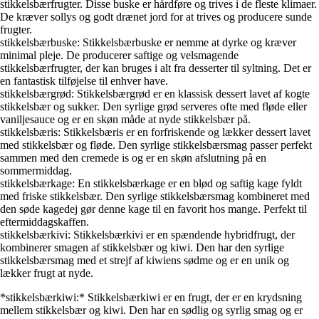
stikkelsbærfrugter. Disse buske er hårdføre og trives i de fleste klimaer.
De kræver sollys og godt drænet jord for at trives og producere sunde
frugter.
stikkelsbærbuske: Stikkelsbærbuske er nemme at dyrke og kræver
minimal pleje. De producerer saftige og velsmagende
stikkelsbærfrugter, der kan bruges i alt fra desserter til syltning. Det er
en fantastisk tilføjelse til enhver have.
stikkelsbærgrød: Stikkelsbærgrød er en klassisk dessert lavet af kogte
stikkelsbær og sukker. Den syrlige grød serveres ofte med fløde eller
vaniljesauce og er en skøn måde at nyde stikkelsbær på.
stikkelsbæris: Stikkelsbæris er en forfriskende og lækker dessert lavet
med stikkelsbær og fløde. Den syrlige stikkelsbærsmag passer perfekt
sammen med den cremede is og er en skøn afslutning på en
sommermiddag.
stikkelsbærkage: En stikkelsbærkage er en blød og saftig kage fyldt
med friske stikkelsbær. Den syrlige stikkelsbærsmag kombineret med
den søde kagedej gør denne kage til en favorit hos mange. Perfekt til
eftermiddagskaffen.
stikkelsbærkivi: Stikkelsbærkivi er en spændende hybridfrugt, der
kombinerer smagen af stikkelsbær og kiwi. Den har den syrlige
stikkelsbærsmag med et strejf af kiwiens sødme og er en unik og
lækker frugt at nyde.
*stikkelsbærkiwi:* Stikkelsbærkiwi er en frugt, der er en krydsning
mellem stikkelsbær og kiwi. Den har en sødlig og syrlig smag og er