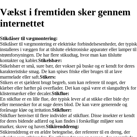
Vækst i fremtiden sker gennem
internettet
Stikdåser til vægmontering:
Stikdåser til vægmontering er elektriske forbindelsesenheder, der typisk
installeres i væggen for at tilslutte elektroniske apparater eller lamper til
strømforsyningen. De har flere stikudtag, hvor man kan tilslutte
kontakter og kabler.
Stikelsbær:
Stikelsbær er små, sure bær, der vokser på buske og er kendt for deres
karakteristiske smag. De kan spises friske eller bruges til at lave
marmelade eller saft.
Stikers:
Stikers er et sjældent brugt begreb, som kan referere til noget, der
klæber eller hæfter på overflader. Det kan også være et slangudtryk for
klistermærker eller decaler.
Stikflue:
En stikflue er en lille flue, der typisk lever af at stikke eller bide dyr
eller mennesker for at suge deres blod. De kan være generende og
forårsage kløe og irritation.
Stikfluer:
Stikfluer henviser til flere individer af stikfluer. Disse insekter er kendt
for deres bidende adfærd og kan findes i forskellige miljøer som
marker, skove og haver.
Stikirenddreng:
Stikirenddreng er en ældre betegnelse, der refererer til en dreng, der