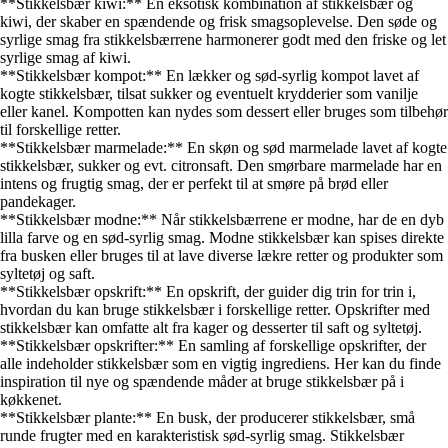
**Stikkelsbær kiwi:** En eksotisk kombination af stikkelsbær og
kiwi, der skaber en spændende og frisk smagsoplevelse. Den søde og
syrlige smag fra stikkelsbærrene harmonerer godt med den friske og let
syrlige smag af kiwi.
**Stikkelsbær kompot:** En lækker og sød-syrlig kompot lavet af
kogte stikkelsbær, tilsat sukker og eventuelt krydderier som vanilje
eller kanel. Kompotten kan nydes som dessert eller bruges som tilbehør
til forskellige retter.
**Stikkelsbær marmelade:** En skøn og sød marmelade lavet af kogte
stikkelsbær, sukker og evt. citronsaft. Den smørbare marmelade har en
intens og frugtig smag, der er perfekt til at smøre på brød eller
pandekager.
**Stikkelsbær modne:** Når stikkelsbærrene er modne, har de en dyb
lilla farve og en sød-syrlig smag. Modne stikkelsbær kan spises direkte
fra busken eller bruges til at lave diverse lækre retter og produkter som
syltetøj og saft.
**Stikkelsbær opskrift:** En opskrift, der guider dig trin for trin i,
hvordan du kan bruge stikkelsbær i forskellige retter. Opskrifter med
stikkelsbær kan omfatte alt fra kager og desserter til saft og syltetøj.
**Stikkelsbær opskrifter:** En samling af forskellige opskrifter, der
alle indeholder stikkelsbær som en vigtig ingrediens. Her kan du finde
inspiration til nye og spændende måder at bruge stikkelsbær på i
køkkenet.
**Stikkelsbær plante:** En busk, der producerer stikkelsbær, små
runde frugter med en karakteristisk sød-syrlig smag. Stikkelsbær