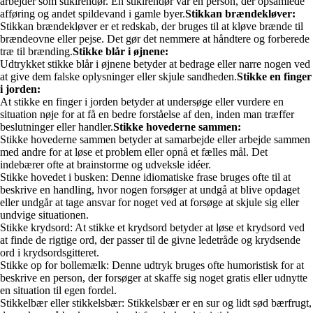
arbejder som stikirendør. En stikirendør var en person, der opsamlede
afføring og andet spildevand i gamle byer.
Stikkan brændekløver:
Stikkan brændekløver er et redskab, der bruges til at kløve brænde til
brændeovne eller pejse. Det gør det nemmere at håndtere og forberede
træ til brænding.
Stikke blår i øjnene:
Udtrykket stikke blår i øjnene betyder at bedrage eller narre nogen ved
at give dem falske oplysninger eller skjule sandheden.
Stikke en finger
i jorden:
At stikke en finger i jorden betyder at undersøge eller vurdere en
situation nøje for at få en bedre forståelse af den, inden man træffer
beslutninger eller handler.
Stikke hovederne sammen:
Stikke hovederne sammen betyder at samarbejde eller arbejde sammen
med andre for at løse et problem eller opnå et fælles mål. Det
indebærer ofte at brainstorme og udveksle idéer.
Stikke hovedet i busken: Denne idiomatiske frase bruges ofte til at
beskrive en handling, hvor nogen forsøger at undgå at blive opdaget
eller undgår at tage ansvar for noget ved at forsøge at skjule sig eller
undvige situationen.
Stikke krydsord: At stikke et krydsord betyder at løse et krydsord ved
at finde de rigtige ord, der passer til de givne ledetråde og krydsende
ord i krydsordsgitteret.
Stikke op for bollemælk: Denne udtryk bruges ofte humoristisk for at
beskrive en person, der forsøger at skaffe sig noget gratis eller udnytte
en situation til egen fordel.
Stikkelbær eller stikkelsbær: Stikkelsbær er en sur og lidt sød bærfrugt,