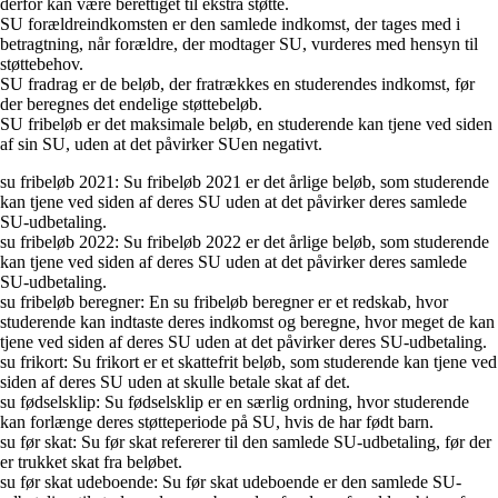
derfor kan være berettiget til ekstra støtte.
SU forældreindkomsten er den samlede indkomst, der tages med i
betragtning, når forældre, der modtager SU, vurderes med hensyn til
støttebehov.
SU fradrag er de beløb, der fratrækkes en studerendes indkomst, før
der beregnes det endelige støttebeløb.
SU fribeløb er det maksimale beløb, en studerende kan tjene ved siden
af sin SU, uden at det påvirker SUen negativt.
su fribeløb 2021: Su fribeløb 2021 er det årlige beløb, som studerende
kan tjene ved siden af deres SU uden at det påvirker deres samlede
SU-udbetaling.
su fribeløb 2022: Su fribeløb 2022 er det årlige beløb, som studerende
kan tjene ved siden af deres SU uden at det påvirker deres samlede
SU-udbetaling.
su fribeløb beregner: En su fribeløb beregner er et redskab, hvor
studerende kan indtaste deres indkomst og beregne, hvor meget de kan
tjene ved siden af deres SU uden at det påvirker deres SU-udbetaling.
su frikort: Su frikort er et skattefrit beløb, som studerende kan tjene ved
siden af deres SU uden at skulle betale skat af det.
su fødselsklip: Su fødselsklip er en særlig ordning, hvor studerende
kan forlænge deres støtteperiode på SU, hvis de har født barn.
su før skat: Su før skat refererer til den samlede SU-udbetaling, før der
er trukket skat fra beløbet.
su før skat udeboende: Su før skat udeboende er den samlede SU-