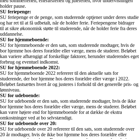
med sommerferien, efterårsferien og juleferien, hvor undervisningen
holder pause.
SU feriepenge:
SU feriepenge er de penge, som studerende optjener under deres studie
og har ret til at få udbetalt, når de holder ferie. Feriepengene bidrager
til at sikre økonomisk støtte til studerende, når de holder ferie fra deres
uddannelse.
SU for hjemmeboende:
SU for hjemmeboende er den sats, som studerende modtager, hvis de
bor hjemme hos deres forældre eller værge, mens de studerer. Beløbet
kan variere afhængigt af forskellige faktorer, herunder studerendes eget
forbrug og eventuel indkomst.
SU for hjemmeboende 2022:
SU for hjemmeboende 2022 refererer til den aktuelle sats for
studerende, der bor hjemme hos deres forældre eller værge i 2022.
Beløbet fastsættes hvert år og justeres i forhold til det generelle pris- og
lønniveau.
SU for udeboende:
SU for udeboende er den sats, som studerende modtager, hvis de ikke
bor hjemme hos deres forældre eller værge, mens de studerer. Beløbet
kan være højere end for hjemmeboende for at dække de ekstra
omkostninger ved at bo selvstændigt.
SU for udeboende over 20:
SU for udeboende over 20 refererer til den sats, som studerende over
20 år modtager, hvis de ikke bor hjemme hos deres forældre eller