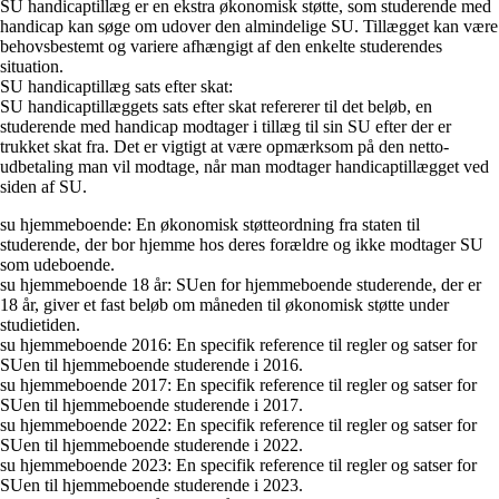
SU handicaptillæg er en ekstra økonomisk støtte, som studerende med
handicap kan søge om udover den almindelige SU. Tillægget kan være
behovsbestemt og variere afhængigt af den enkelte studerendes
situation.
SU handicaptillæg sats efter skat:
SU handicaptillæggets sats efter skat refererer til det beløb, en
studerende med handicap modtager i tillæg til sin SU efter der er
trukket skat fra. Det er vigtigt at være opmærksom på den netto-
udbetaling man vil modtage, når man modtager handicaptillægget ved
siden af SU.
su hjemmeboende: En økonomisk støtteordning fra staten til
studerende, der bor hjemme hos deres forældre og ikke modtager SU
som udeboende.
su hjemmeboende 18 år: SUen for hjemmeboende studerende, der er
18 år, giver et fast beløb om måneden til økonomisk støtte under
studietiden.
su hjemmeboende 2016: En specifik reference til regler og satser for
SUen til hjemmeboende studerende i 2016.
su hjemmeboende 2017: En specifik reference til regler og satser for
SUen til hjemmeboende studerende i 2017.
su hjemmeboende 2022: En specifik reference til regler og satser for
SUen til hjemmeboende studerende i 2022.
su hjemmeboende 2023: En specifik reference til regler og satser for
SUen til hjemmeboende studerende i 2023.