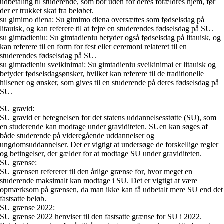
udbetaling til studerende, som bor uden for deres forældres hjem, før
der er trukket skat fra beløbet.
su gimimo diena: Su gimimo diena oversættes som fødselsdag på
litauisk, og kan referere til at fejre en studerendes fødselsdag på SU.
su gimtadieniu: Su gimtadieniu betyder også fødselsdag på litauisk, og
kan referere til en form for fest eller ceremoni relateret til en
studerendes fødselsdag på SU.
su gimtadieniu sveikinimai: Su gimtadieniu sveikinimai er litauisk og
betyder fødselsdagsønsker, hvilket kan referere til de traditionelle
hilsener og ønsker, som gives til en studerende på deres fødselsdag på
SU.
SU gravid:
SU gravid er betegnelsen for det statens uddannelsesstøtte (SU), som
en studerende kan modtage under graviditeten. SUen kan søges af
både studerende på videregående uddannelser og
ungdomsuddannelser. Det er vigtigt at undersøge de forskellige regler
og betingelser, der gælder for at modtage SU under graviditeten.
SU grænse:
SU grænsen refererer til den årlige grænse for, hvor meget en
studerende maksimalt kan modtage i SU. Det er vigtigt at være
opmærksom på grænsen, da man ikke kan få udbetalt mere SU end det
fastsatte beløb.
SU grænse 2022:
SU grænse 2022 henviser til den fastsatte grænse for SU i 2022.