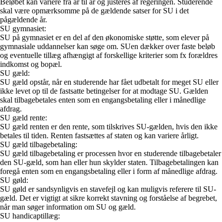
Beløbet kan variere fra år til år og justeres af regeringen. Studerende
skal være opmærksomme på de gældende satser for SU i det
pågældende år.
SU gymnasiet:
SU på gymnasiet er en del af den økonomiske støtte, som elever på
gymnasiale uddannelser kan søge om. SUen dækker over faste beløb
og eventuelle tillæg afhængigt af forskellige kriterier som fx forældres
indkomst og bopæl.
SU gæld:
SU gæld opstår, når en studerende har fået udbetalt for meget SU eller
ikke levet op til de fastsatte betingelser for at modtage SU. Gælden
skal tilbagebetales enten som en engangsbetaling eller i månedlige
afdrag.
SU gæld rente:
SU gæld renten er den rente, som tilskrives SU-gælden, hvis den ikke
betales til tiden. Renten fastsættes af staten og kan variere årligt.
SU gæld tilbagebetaling:
SU gæld tilbagebetaling er processen hvor en studerende tilbagebetaler
den SU-gæld, som han eller hun skylder staten. Tilbagebetalingen kan
foregå enten som en engangsbetaling eller i form af månedlige afdrag.
SU gøld:
SU gøld er sandsynligvis en stavefejl og kan muligvis referere til SU-
gæld. Det er vigtigt at sikre korrekt stavning og forståelse af begrebet,
når man søger information om SU og gæld.
SU handicaptillæg: