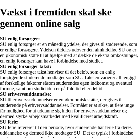
Vækst i fremtiden skal ske
gennem online salg
SU enlig forsørger:
SU enlig forsørger er en månedlig ydelse, der gives til studerende, som
er enlige forsørgere. Ydelsen tildeles udover den almindelige SU og er
en økonomisk støtte til at hjælpe med at dække de ekstra omkostninger,
en enlig forsørger kan have i forbindelse med studiet.
SU enlig forsørger takst:
SU enlig forsørger takst henviser til det beløb, som en enlig
forsørgende studerende modtager som SU. Taksten varierer afhængigt
af forskellige faktorer såsom studerendes egen indkomst og eventuel
formue, samt om studietiden er på fuld tid eller deltid.
SU erhvervsuddannelse:
SU til erhvervsuddannelser er en økonomisk støtte, der gives til
studerende på erhvervsuddannelser. Formålet er at sikre, at flere unge
får mulighed for at uddanne sig inden for erhvervsuddannelser og
dermed styrke arbejdsmarkedet med kvalificeret arbejdskraft.
SU ferie:
SU ferie refererer til den periode, hvor studerende har ferie fra deres
uddannelse og dermed ikke modtager SU. Det er typisk i forbindelse