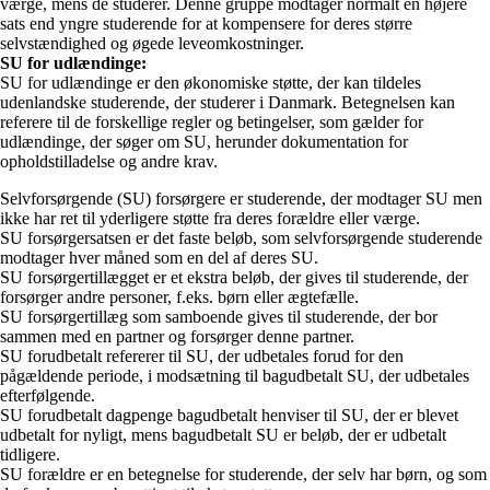
værge, mens de studerer. Denne gruppe modtager normalt en højere
sats end yngre studerende for at kompensere for deres større
selvstændighed og øgede leveomkostninger.
SU for udlændinge:
SU for udlændinge er den økonomiske støtte, der kan tildeles
udenlandske studerende, der studerer i Danmark. Betegnelsen kan
referere til de forskellige regler og betingelser, som gælder for
udlændinge, der søger om SU, herunder dokumentation for
opholdstilladelse og andre krav.
Selvforsørgende (SU) forsørgere er studerende, der modtager SU men
ikke har ret til yderligere støtte fra deres forældre eller værge.
SU forsørgersatsen er det faste beløb, som selvforsørgende studerende
modtager hver måned som en del af deres SU.
SU forsørgertillægget er et ekstra beløb, der gives til studerende, der
forsørger andre personer, f.eks. børn eller ægtefælle.
SU forsørgertillæg som samboende gives til studerende, der bor
sammen med en partner og forsørger denne partner.
SU forudbetalt refererer til SU, der udbetales forud for den
pågældende periode, i modsætning til bagudbetalt SU, der udbetales
efterfølgende.
SU forudbetalt dagpenge bagudbetalt henviser til SU, der er blevet
udbetalt for nyligt, mens bagudbetalt SU er beløb, der er udbetalt
tidligere.
SU forældre er en betegnelse for studerende, der selv har børn, og som