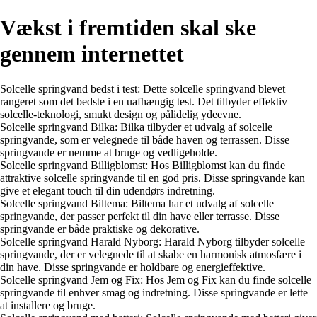
Vækst i fremtiden skal ske
gennem internettet
Solcelle springvand bedst i test: Dette solcelle springvand blevet
rangeret som det bedste i en uafhængig test. Det tilbyder effektiv
solcelle-teknologi, smukt design og pålidelig ydeevne.
Solcelle springvand Bilka: Bilka tilbyder et udvalg af solcelle
springvande, som er velegnede til både haven og terrassen. Disse
springvande er nemme at bruge og vedligeholde.
Solcelle springvand Billigblomst: Hos Billigblomst kan du finde
attraktive solcelle springvande til en god pris. Disse springvande kan
give et elegant touch til din udendørs indretning.
Solcelle springvand Biltema: Biltema har et udvalg af solcelle
springvande, der passer perfekt til din have eller terrasse. Disse
springvande er både praktiske og dekorative.
Solcelle springvand Harald Nyborg: Harald Nyborg tilbyder solcelle
springvande, der er velegnede til at skabe en harmonisk atmosfære i
din have. Disse springvande er holdbare og energieffektive.
Solcelle springvand Jem og Fix: Hos Jem og Fix kan du finde solcelle
springvande til enhver smag og indretning. Disse springvande er lette
at installere og bruge.