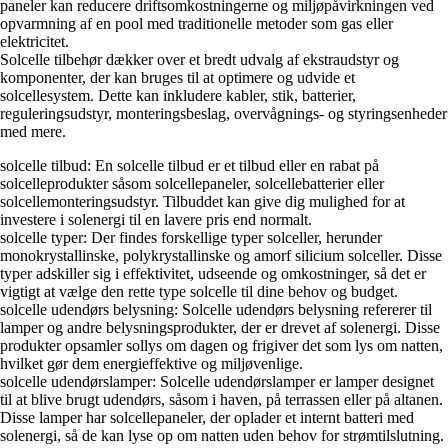
paneler kan reducere driftsomkostningerne og miljøpåvirkningen ved
opvarmning af en pool med traditionelle metoder som gas eller
elektricitet.
Solcelle tilbehør dækker over et bredt udvalg af ekstraudstyr og
komponenter, der kan bruges til at optimere og udvide et
solcellesystem. Dette kan inkludere kabler, stik, batterier,
reguleringsudstyr, monteringsbeslag, overvågnings- og styringsenheder
med mere.
solcelle tilbud: En solcelle tilbud er et tilbud eller en rabat på
solcelleprodukter såsom solcellepaneler, solcellebatterier eller
solcellemonteringsudstyr. Tilbuddet kan give dig mulighed for at
investere i solenergi til en lavere pris end normalt.
solcelle typer: Der findes forskellige typer solceller, herunder
monokrystallinske, polykrystallinske og amorf silicium solceller. Disse
typer adskiller sig i effektivitet, udseende og omkostninger, så det er
vigtigt at vælge den rette type solcelle til dine behov og budget.
solcelle udendørs belysning: Solcelle udendørs belysning refererer til
lamper og andre belysningsprodukter, der er drevet af solenergi. Disse
produkter opsamler sollys om dagen og frigiver det som lys om natten,
hvilket gør dem energieffektive og miljøvenlige.
solcelle udendørslamper: Solcelle udendørslamper er lamper designet
til at blive brugt udendørs, såsom i haven, på terrassen eller på altanen.
Disse lamper har solcellepaneler, der oplader et internt batteri med
solenergi, så de kan lyse op om natten uden behov for strømtilslutning.