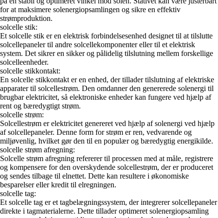
på en stabil og optimeret vinkel mod solen. Stativet kan være justerbart
for at maksimere solenergiopsamlingen og sikre en effektiv
strømproduktion.
solcelle stik:
Et solcelle stik er en elektrisk forbindelsesenhed designet til at tilslutte
solcellepaneler til andre solcellekomponenter eller til et elektrisk
system. Det sikrer en sikker og pålidelig tilslutning mellem forskellige
solcelleenheder.
solcelle stikkontakt:
En solcelle stikkontakt er en enhed, der tillader tilslutning af elektriske
apparater til solcellestrøm. Den omdanner den genererede solenergi til
brugbar elektricitet, så elektroniske enheder kan fungere ved hjælp af
rent og bæredygtigt strøm.
solcelle strøm:
Solcellestrøm er elektricitet genereret ved hjælp af solenergi ved hjælp
af solcellepaneler. Denne form for strøm er ren, vedvarende og
miljøvenlig, hvilket gør den til en populær og bæredygtig energikilde.
solcelle strøm afregning:
Solcelle strøm afregning refererer til processen med at måle, registrere
og kompensere for den overskydende solcellestrøm, der er produceret
og sendes tilbage til elnettet. Dette kan resultere i økonomiske
besparelser eller kredit til elregningen.
solcelle tag:
Et solcelle tag er et tagbelægningssystem, der integrerer solcellepaneler
direkte i tagmaterialerne. Dette tillader optimeret solenergiopsamling