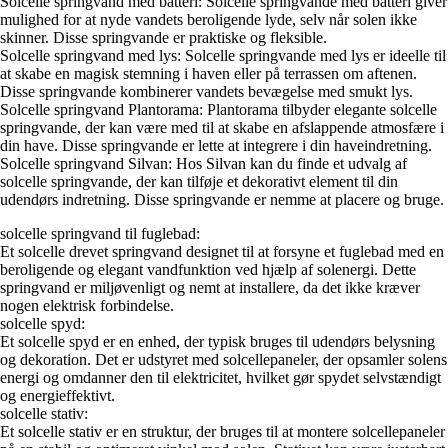
Solcelle springvand med batteri: Solcelle springvande med batteri giver
mulighed for at nyde vandets beroligende lyde, selv når solen ikke
skinner. Disse springvande er praktiske og fleksible.
Solcelle springvand med lys: Solcelle springvande med lys er ideelle til
at skabe en magisk stemning i haven eller på terrassen om aftenen.
Disse springvande kombinerer vandets bevægelse med smukt lys.
Solcelle springvand Plantorama: Plantorama tilbyder elegante solcelle
springvande, der kan være med til at skabe en afslappende atmosfære i
din have. Disse springvande er lette at integrere i din haveindretning.
Solcelle springvand Silvan: Hos Silvan kan du finde et udvalg af
solcelle springvande, der kan tilføje et dekorativt element til din
udendørs indretning. Disse springvande er nemme at placere og bruge.
solcelle springvand til fuglebad:
Et solcelle drevet springvand designet til at forsyne et fuglebad med en
beroligende og elegant vandfunktion ved hjælp af solenergi. Dette
springvand er miljøvenligt og nemt at installere, da det ikke kræver
nogen elektrisk forbindelse.
solcelle spyd:
Et solcelle spyd er en enhed, der typisk bruges til udendørs belysning
og dekoration. Det er udstyret med solcellepaneler, der opsamler solens
energi og omdanner den til elektricitet, hvilket gør spydet selvstændigt
og energieffektivt.
solcelle stativ:
Et solcelle stativ er en struktur, der bruges til at montere solcellepaneler