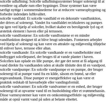
solcelle udluftning: Solcelle udluftningssystemer bruger solenergi til at
ventilere og afkøle rum eller bygninger. Disse systemer kan være
særligt nyttige i sommermånederne for at reducere varmeopbygning og
forbedre indendørs luftkvalitet.
solcelle vandfald: Et solcelle vandfald er en dekorativ vandfunktion,
der drives af solenergi. Vandet fra vandfaldet recirkuleres og pumpes
op igen ved hjælp af solceller, hvilket skaber en beroligende lyd og et
æstetisk element i haven eller på terrassen.
solcelle vandfontæne: En solcelle vandfontæne er en mindre
vandfunktion designet til at blive brugt udendørs. Fontænen arbejder
ved hjælp af solenergi og kan være en attraktiv og miljøvenlig tilføjelse
til enhver have, terrasse eller altan.
solcelle vandkande: En solcelle vandkande er en vandbeholder med
indbygget solcellepanel, der bruges til at vande planter i haven.
Solcellen kan oplade en lille pumpe, der gør det nemt at få adgang til
vand direkte fra vandkanden uden at skulle tilslutte den til en vandpost.
solcelle vandpumpe: En solcelle vandpumpe er en pumpe, der bruger
solenergi til at pumpe vand fra en kilde, såsom en brønd, sø eller
regnvandstank. Disse pumper er energieffektive og kan være et
praktisk redskab til havearbejde eller vandingsformål.
solcelle vandvarmer: En solcelle vandvarmer er en enhed, der bruger
solenergi til at opvarme vand til en husholdning eller et svømmebassin.
Disse varmesystemer kan være en omkostningseffektiv og miljøvenlig
måde at opnå varmt vand på uden at belaste elnettet.