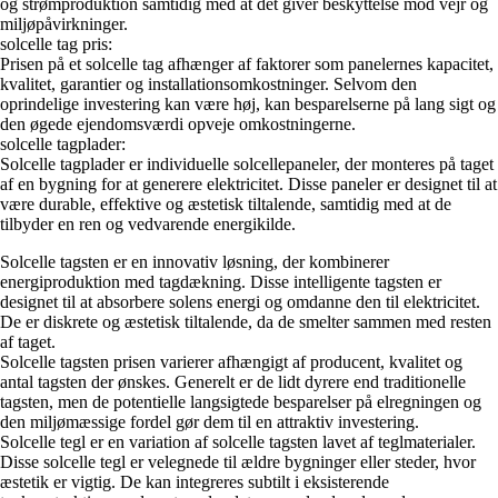
og strømproduktion samtidig med at det giver beskyttelse mod vejr og
miljøpåvirkninger.
solcelle tag pris:
Prisen på et solcelle tag afhænger af faktorer som panelernes kapacitet,
kvalitet, garantier og installationsomkostninger. Selvom den
oprindelige investering kan være høj, kan besparelserne på lang sigt og
den øgede ejendomsværdi opveje omkostningerne.
solcelle tagplader:
Solcelle tagplader er individuelle solcellepaneler, der monteres på taget
af en bygning for at generere elektricitet. Disse paneler er designet til at
være durable, effektive og æstetisk tiltalende, samtidig med at de
tilbyder en ren og vedvarende energikilde.
Solcelle tagsten er en innovativ løsning, der kombinerer
energiproduktion med tagdækning. Disse intelligente tagsten er
designet til at absorbere solens energi og omdanne den til elektricitet.
De er diskrete og æstetisk tiltalende, da de smelter sammen med resten
af taget.
Solcelle tagsten prisen varierer afhængigt af producent, kvalitet og
antal tagsten der ønskes. Generelt er de lidt dyrere end traditionelle
tagsten, men de potentielle langsigtede besparelser på elregningen og
den miljømæssige fordel gør dem til en attraktiv investering.
Solcelle tegl er en variation af solcelle tagsten lavet af teglmaterialer.
Disse solcelle tegl er velegnede til ældre bygninger eller steder, hvor
æstetik er vigtig. De kan integreres subtilt i eksisterende