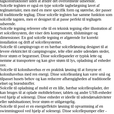
tagkonstruktioner uden at ændre det overordnede udseende.
Solcelle teglsten er også en type solcelle tagbelægning lavet af
teglmaterialer, men med en mere specifik form og størrelse, der passer
til traditionelle tegltag. Disse solcelle teglsten har samme funktion som
solcelle tagsten, men er designet til at passe perfekt til tegltagets
udseende.
Solcelle tegning refererer ofte til en teknisk tegning eller illustration af
et solcellesystem, der viser dets komponenter, tilslutninger og
dimensioner. En god solcelle tegning er afgørende for korrekt
installation og drift af solcellesystemet.
Solcelle til campingvogn er en bærbar solcelleløsning designet til at
levere elektricitet til campingvogne, telte eller andre udendørs steder,
hvor strøm er begrænset. Disse solcellepaneler er typisk lette og
nemme at transportere og kan give strøm til lys, opladning af enheder
osv.
Solcelle til kolonihavehus er en praktisk løsning til at forsyne et
kolonihavehus med ren energi. Disse solcelleanlæg kan være små og
tilpasset husets behov og kan reducere afhængigheden af traditionelle
elnet og brændstoffer.
Solcelle til opladning af mobil er en lille, bærbar solcelleoplader, der
kan bruges til at oplade mobiltelefoner, tablets og andre USB-enheder
ved hjælp af solenergi. Disse enheder er ideelle til udendørsaktiviteter
eller nødsituationer, hvor strøm er utilgængelig.
Solcelle til pool er en energieffektiv løsning til opvarmning af en
swimmingpool ved hjælp af solenergi. Disse solcellepumper eller -