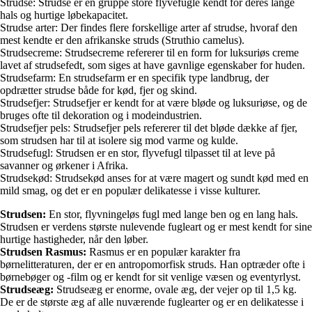
Strudse: Strudse er en gruppe store flyvefugle kendt for deres lange
hals og hurtige løbekapacitet.
Strudse arter: Der findes flere forskellige arter af strudse, hvoraf den
mest kendte er den afrikanske struds (Struthio camelus).
Strudsecreme: Strudsecreme refererer til en form for luksuriøs creme
lavet af strudsefedt, som siges at have gavnlige egenskaber for huden.
Strudsefarm: En strudsefarm er en specifik type landbrug, der
opdrætter strudse både for kød, fjer og skind.
Strudsefjer: Strudsefjer er kendt for at være bløde og luksuriøse, og de
bruges ofte til dekoration og i modeindustrien.
Strudsefjer pels: Strudsefjer pels refererer til det bløde dække af fjer,
som strudsen har til at isolere sig mod varme og kulde.
Strudsefugl: Strudsen er en stor, flyvefugl tilpasset til at leve på
savanner og ørkener i Afrika.
Strudsekød: Strudsekød anses for at være magert og sundt kød med en
mild smag, og det er en populær delikatesse i visse kulturer.
Strudsen:
En stor, flyvningeløs fugl med lange ben og en lang hals.
Strudsen er verdens største nulevende fugleart og er mest kendt for sine
hurtige hastigheder, når den løber.
Strudsen Rasmus:
Rasmus er en populær karakter fra
børnelitteraturen, der er en antropomorfisk struds. Han optræder ofte i
børnebøger og -film og er kendt for sit venlige væsen og eventyrlyst.
Strudseæg:
Strudseæg er enorme, ovale æg, der vejer op til 1,5 kg.
De er de største æg af alle nuværende fuglearter og er en delikatesse i