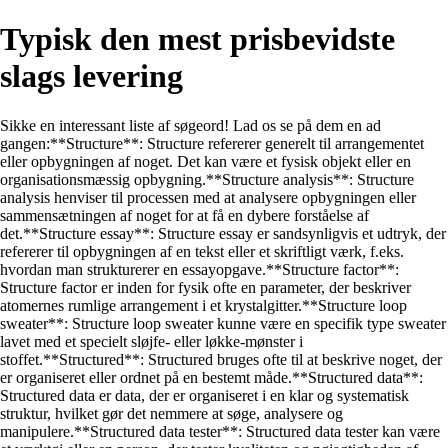
Typisk den mest prisbevidste
slags levering
Sikke en interessant liste af søgeord! Lad os se på dem en ad
gangen:**Structure**: Structure refererer generelt til arrangementet
eller opbygningen af noget. Det kan være et fysisk objekt eller en
organisationsmæssig opbygning.**Structure analysis**: Structure
analysis henviser til processen med at analysere opbygningen eller
sammensætningen af noget for at få en dybere forståelse af
det.**Structure essay**: Structure essay er sandsynligvis et udtryk, der
refererer til opbygningen af en tekst eller et skriftligt værk, f.eks.
hvordan man strukturerer en essayopgave.**Structure factor**:
Structure factor er inden for fysik ofte en parameter, der beskriver
atomernes rumlige arrangement i et krystalgitter.**Structure loop
sweater**: Structure loop sweater kunne være en specifik type sweater
lavet med et specielt sløjfe- eller løkke-mønster i
stoffet.**Structured**: Structured bruges ofte til at beskrive noget, der
er organiseret eller ordnet på en bestemt måde.**Structured data**:
Structured data er data, der er organiseret i en klar og systematisk
struktur, hvilket gør det nemmere at søge, analysere og
manipulere.**Structured data tester**: Structured data tester kan være