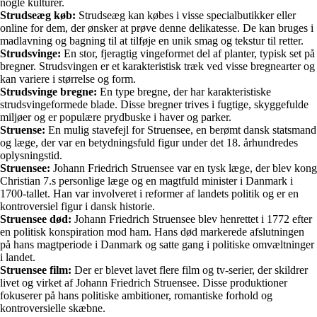
nogle kulturer.
Strudseæg køb:
Strudseæg kan købes i visse specialbutikker eller
online for dem, der ønsker at prøve denne delikatesse. De kan bruges i
madlavning og bagning til at tilføje en unik smag og tekstur til retter.
Strudsvinge:
En stor, fjeragtig vingeformet del af planter, typisk set på
bregner. Strudsvingen er et karakteristisk træk ved visse bregnearter og
kan variere i størrelse og form.
Strudsvinge bregne:
En type bregne, der har karakteristiske
strudsvingeformede blade. Disse bregner trives i fugtige, skyggefulde
miljøer og er populære prydbuske i haver og parker.
Struense:
En mulig stavefejl for Struensee, en berømt dansk statsmand
og læge, der var en betydningsfuld figur under det 18. århundredes
oplysningstid.
Struensee:
Johann Friedrich Struensee var en tysk læge, der blev kong
Christian 7.s personlige læge og en magtfuld minister i Danmark i
1700-tallet. Han var involveret i reformer af landets politik og er en
kontroversiel figur i dansk historie.
Struensee død:
Johann Friedrich Struensee blev henrettet i 1772 efter
en politisk konspiration mod ham. Hans død markerede afslutningen
på hans magtperiode i Danmark og satte gang i politiske omvæltninger
i landet.
Struensee film:
Der er blevet lavet flere film og tv-serier, der skildrer
livet og virket af Johann Friedrich Struensee. Disse produktioner
fokuserer på hans politiske ambitioner, romantiske forhold og
kontroversielle skæbne.