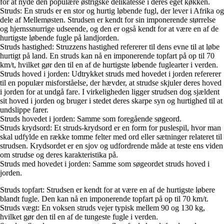
for at nyde den populære østrigske delikatesse i deres eget køkken.
Struds: En struds er en stor og hurtig løbende fugl, der lever i Afrika og
dele af Mellemøsten. Strudsen er kendt for sin imponerende størrelse
og hjernssnurrige udseende, og den er også kendt for at være en af ​​de
hurtigste løbende fugle på landjorden.
Struds hastighed: Struzzens hastighed refererer til dens evne til at løbe
hurtigt på land. En struds kan nå en imponerende topfart på op til 70
km/t, hvilket gør den til en af de hurtigste løbende fuglearter i verden.
Struds hoved i jorden: Udtrykket struds med hovedet i jorden refererer
til en populær misforståelse, der hævder, at strudse skjuler deres hoved
i jorden for at undgå fare. I virkeligheden ligger strudsen dog sjældent
sit hoved i jorden og bruger i stedet deres skarpe syn og hurtighed til at
undslippe farer.
Struds hovedet i jorden: Samme som foregående søgeord.
Struds krydsord: Et struds-krydsord er en form for puslespil, hvor man
skal udfylde en række tomme felter med ord eller sætninger relateret til
strudsen. Krydsordet er en sjov og udfordrende måde at teste ens viden
om strudse og deres karakteristika på.
Struds med hovedet i jorden: Samme som søgeordet struds hoved i
jorden.
Struds topfart: Strudsen er kendt for at være en af de hurtigste løbere
blandt fugle. Den kan nå en imponerende topfart på op til 70 km/t.
Struds vægt: En voksen struds vejer typisk mellem 90 og 130 kg,
hvilket gør den til en af de tungeste fugle i verden.