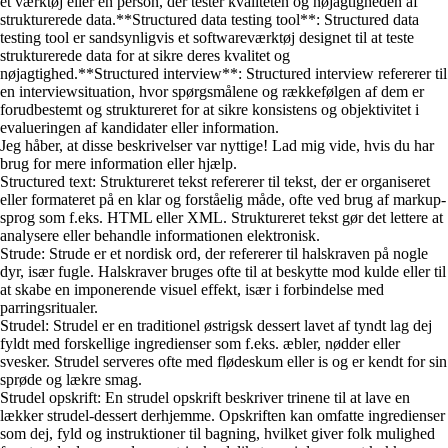
et værktøj eller en person, der tester kvaliteten og nøjagtigheden af
strukturerede data.**Structured data testing tool**: Structured data
testing tool er sandsynligvis et softwareværktøj designet til at teste
strukturerede data for at sikre deres kvalitet og
nøjagtighed.**Structured interview**: Structured interview refererer til
en interviewsituation, hvor spørgsmålene og rækkefølgen af dem er
forudbestemt og struktureret for at sikre konsistens og objektivitet i
evalueringen af kandidater eller information.
Jeg håber, at disse beskrivelser var nyttige! Lad mig vide, hvis du har
brug for mere information eller hjælp.
Structured text: Struktureret tekst refererer til tekst, der er organiseret
eller formateret på en klar og forståelig måde, ofte ved brug af markup-
sprog som f.eks. HTML eller XML. Struktureret tekst gør det lettere at
analysere eller behandle informationen elektronisk.
Strude: Strude er et nordisk ord, der refererer til halskraven på nogle
dyr, især fugle. Halskraver bruges ofte til at beskytte mod kulde eller til
at skabe en imponerende visuel effekt, især i forbindelse med
parringsritualer.
Strudel: Strudel er en traditionel østrigsk dessert lavet af tyndt lag dej
fyldt med forskellige ingredienser som f.eks. æbler, nødder eller
svesker. Strudel serveres ofte med flødeskum eller is og er kendt for sin
sprøde og lækre smag.
Strudel opskrift: En strudel opskrift beskriver trinene til at lave en
lækker strudel-dessert derhjemme. Opskriften kan omfatte ingredienser
som dej, fyld og instruktioner til bagning, hvilket giver folk mulighed