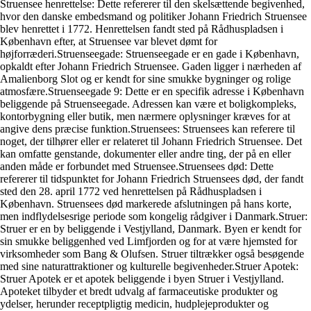
Struensee henrettelse: Dette refererer til den skelsættende begivenhed,
hvor den danske embedsmand og politiker Johann Friedrich Struensee
blev henrettet i 1772. Henrettelsen fandt sted på Rådhuspladsen i
København efter, at Struensee var blevet dømt for
højforræderi.Struenseegade: Struenseegade er en gade i København,
opkaldt efter Johann Friedrich Struensee. Gaden ligger i nærheden af
Amalienborg Slot og er kendt for sine smukke bygninger og rolige
atmosfære.Struenseegade 9: Dette er en specifik adresse i København
beliggende på Struenseegade. Adressen kan være et boligkompleks,
kontorbygning eller butik, men nærmere oplysninger kræves for at
angive dens præcise funktion.Struensees: Struensees kan referere til
noget, der tilhører eller er relateret til Johann Friedrich Struensee. Det
kan omfatte genstande, dokumenter eller andre ting, der på en eller
anden måde er forbundet med Struensee.Struensees død: Dette
refererer til tidspunktet for Johann Friedrich Struensees død, der fandt
sted den 28. april 1772 ved henrettelsen på Rådhuspladsen i
København. Struensees død markerede afslutningen på hans korte,
men indflydelsesrige periode som kongelig rådgiver i Danmark.Struer:
Struer er en by beliggende i Vestjylland, Danmark. Byen er kendt for
sin smukke beliggenhed ved Limfjorden og for at være hjemsted for
virksomheder som Bang & Olufsen. Struer tiltrækker også besøgende
med sine naturattraktioner og kulturelle begivenheder.Struer Apotek:
Struer Apotek er et apotek beliggende i byen Struer i Vestjylland.
Apoteket tilbyder et bredt udvalg af farmaceutiske produkter og
ydelser, herunder receptpligtig medicin, hudplejeprodukter og