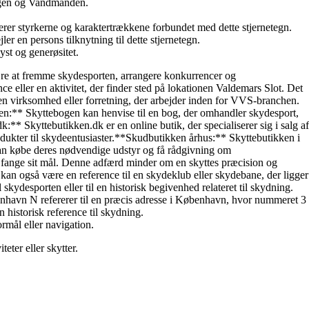
ingen og Vandmanden.
nterer styrkerne og karaktertrækkene forbundet med dette stjernetegn.
er en persons tilknytning til dette stjernetegn.
yst og generøsitet.
være at fremme skydesporten, arrangere konkurrencer og
 eller en aktivitet, der finder sted på lokationen Valdemars Slot. Det
 virksomhed eller forretning, der arbejder inden for VVS-branchen.
gen:** Skyttebogen kan henvise til en bog, der omhandler skydesport,
* Skyttebutikken.dk er en online butik, der specialiserer sig i salg af
rodukter til skydeentusiaster.**Skudbutikken århus:** Skyttebutikken i
r kan købe deres nødvendige udstyr og få rådgivning om
r at fange sit mål. Denne adfærd minder om en skyttes præcision og
 kan også være en reference til en skydeklub eller skydebane, der ligger
kydesporten eller til en historisk begivenhed relateret til skydning.
nhavn N refererer til en præcis adresse i København, hvor nummeret 3
n historisk reference til skydning.
ormål eller navigation.
teter eller skytter.