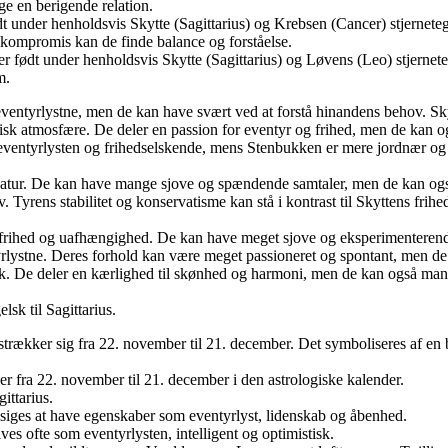
ge en berigende relation.
dt under henholdsvis Skytte (Sagittarius) og Krebsen (Cancer) stjernete
 kompromis kan de finde balance og forståelse.
er født under henholdsvis Skytte (Sagittarius) og Løvens (Leo) stjernet
m.
entyrlystne, men de kan have svært ved at forstå hinandens behov. Skyt
 atmosfære. De deler en passion for eventyr og frihed, men de kan også
 eventyrlysten og frihedselskende, mens Stenbukken er mere jordnær og 
natur. De kan have mange sjove og spændende samtaler, men de kan også r
Tyrens stabilitet og konservatisme kan stå i kontrast til Skyttens frihed
l frihed og uafhængighed. De kan have meget sjove og eksperimentere
lystne. Deres forhold kan være meget passioneret og spontant, men d
 De deler en kærlighed til skønhed og harmoni, men de kan også mangle
sk til Sagittarius.
g strækker sig fra 22. november til 21. december. Det symboliseres af e
er fra 22. november til 21. december i den astrologiske kalender.
ittarius.
t siges at have egenskaber som eventyrlyst, lidenskab og åbenhed.
es ofte som eventyrlysten, intelligent og optimistisk.