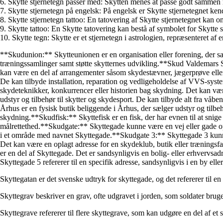
6. Skytte stjernetegn passer med: Skytten menes at passe godt samm
7. Skytte stjernetegn på engelsk: På engelsk er Skytte stjernetegnet ken
8. Skytte stjernetegn tattoo: En tatovering af Skytte stjernetegnet kan 
9. Skytte tattoo: En Skytte tatovering kan bestå af symbolet for Skytte st
10. Skytte tegn: Skytte er et stjernetegn i astrologien, repræsenteret af
**Skudunion:** Skytteunionen er en organisation eller forening, der s
træningssamlinger samt støtte skytternes udvikling.**Skud Valdemars Sl
kan være en del af arrangementer såsom skydestævner, jægerprøve ell
De kan tilbyde installation, reparation og vedligeholdelse af VVS-sys
skydeteknikker, konkurrencer eller historien bag skydning. Det kan være
udstyr og tilbehør til skytter og skydesport. De kan tilbyde alt fra vå
Århus er en fysisk butik beliggende i Århus, der sælger udstyr og tilbe
skydning.**Skudfisk:** Skyttefisk er en fisk, der har evnen til at snige
målrettethed.**Skudgate:** Skyttegade kunne være en vej eller gade opka
i et område med navnet Skyttegade.**Skudgate 3:** Skyttegade 3 kunne vær
Det kan være en oplagt adresse for en skydeklub, butik eller træning
er en del af Skyttegade. Det er sandsynligvis en bolig- eller erhvervsadr
Skyttegade 5 refererer til en specifik adresse, sandsynligvis i en by elle
Skyttegatan er det svenske udtryk for skyttegade, og det refererer til en g
Skyttegrav beskriver en grav, ofte udgravet i jorden, som soldater brug
Skyttegrave refererer til flere skyttegrave, som kan udgøre en del af et 