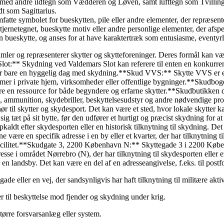
en med andre ildtegn som Vædderen og Løven, samt lufttegn som Tvill
dt som Sagittarius.
omfatte symbolet for bueskytten, pile eller andre elementer, der repræse
jernetegnet, bueskytte motiv eller andre personlige elementer, der afspejl
 en bueskytte, og anses for at have karaktertræk som entusiasme, eventyrl
amler og repræsenterer skytter og skytteforeninger. Deres formål kan 
ot:** Skydning ved Valdemars Slot kan referere til enten en konkurrence
er bare en hyggelig dag med skydning.**Skud VVS:** Skytte VVS er en
temer i private hjem, virksomheder eller offentlige bygninger.**Skudbo
 en ressource for både begyndere og erfarne skytter.**Skudbutikken dk:*
ben, ammunition, skydebriller, beskyttelsesudstyr og andre nødvendige p
hør til skytter og skydesport. Det kan være et sted, hvor lokale skytte
 sig tæt på sit bytte, før den udfører et hurtigt og præcist skydning fo
ldt efter skydesporten eller en historisk tilknytning til skydning. Det
e en specifik adresse i en by eller et kvarter, der har tilknytning til s
sfacilitet.**Skudgate 3, 2200 København N:** Skyttegade 3 i 2200 Købe
esse i området Nørrebro (N), der har tilknytning til skydesporten eller e
r en landsby. Det kan være en del af en adresseangivelse, f.eks. til postf
ade eller en vej, der sandsynligvis har haft tilknytning til militære aktivi
er til beskyttelse mod fjender og skydning under krig.
større forsvarsanlæg eller system.