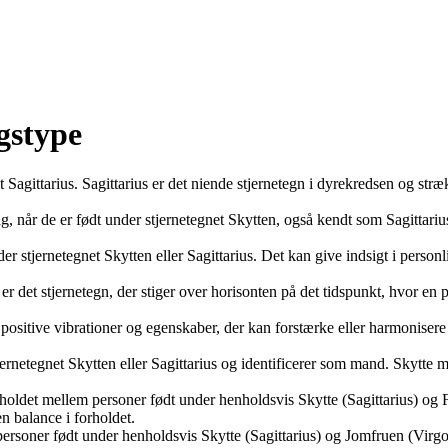
gstype
et Sagittarius. Sagittarius er det niende stjernetegn i dyrekredsen og st
dag, når de er født under stjernetegnet Skytten, også kendt som Sagitta
r stjernetegnet Skytten eller Sagittarius. Det kan give indsigt i person
 er det stjernetegn, der stiger over horisonten på det tidspunkt, hvor en 
have positive vibrationer og egenskaber, der kan forstærke eller harmonis
tjernetegnet Skytten eller Sagittarius og identificerer som mand. Skytt
forholdet mellem personer født under henholdsvis Skytte (Sagittarius) og 
 balance i forholdet.
personer født under henholdsvis Skytte (Sagittarius) og Jomfruen (Virgo) s