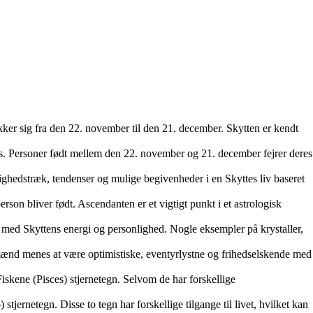
rækker sig fra den 22. november til den 21. december. Skytten er kendt
rius. Personer født mellem den 22. november og 21. december fejrer deres
lighedstræk, tendenser og mulige begivenheder i en Skyttes liv baseret
person bliver født. Ascendanten er et vigtigt punkt i et astrologisk
ere med Skyttens energi og personlighed. Nogle eksempler på krystaller,
e mænd menes at være optimistiske, eventyrlystne og frihedselskende med
Fiskene (Pisces) stjernetegn. Selvom de har forskellige
tjernetegn. Disse to tegn har forskellige tilgange til livet, hvilket kan