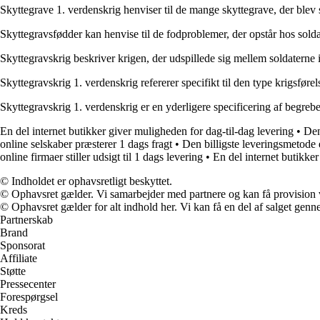
Skyttegrave 1. verdenskrig henviser til de mange skyttegrave, der blev
Skyttegravsfødder kan henvise til de fodproblemer, der opstår hos soldat
Skyttegravskrig beskriver krigen, der udspillede sig mellem soldatern
Skyttegravskrig 1. verdenskrig refererer specifikt til den type krigsføre
Skyttegravskrig 1. verdenskrig er en yderligere specificering af begreb
En del internet butikker giver muligheden for dag-til-dag levering
•
Den
online selskaber præsterer 1 dags fragt
•
Den billigste leveringsmetode 
online firmaer stiller udsigt til 1 dags levering
•
En del internet butikker
© Indholdet er ophavsretligt beskyttet.
© Ophavsret gælder. Vi samarbejder med partnere og kan få provision
© Ophavsret gælder for alt indhold her. Vi kan få en del af salget genne
Partnerskab
Brand
Sponsorat
Affiliate
Støtte
Pressecenter
Forespørgsel
Kreds