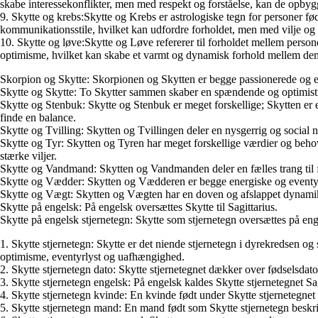
skabe interessekonflikter, men med respekt og forståelse, kan de opbyg
9. Skytte og krebs:Skytte og Krebs er astrologiske tegn for personer fø
kommunikationsstile, hvilket kan udfordre forholdet, men med vilje og
10. Skytte og løve:Skytte og Løve refererer til forholdet mellem person
optimisme, hvilket kan skabe et varmt og dynamisk forhold mellem de
Skorpion og Skytte: Skorpionen og Skytten er begge passionerede og ev
Skytte og Skytte: To Skytter sammen skaber en spændende og optimistisk
Skytte og Stenbuk: Skytte og Stenbuk er meget forskellige; Skytten er
finde en balance.
Skytte og Tvilling: Skytten og Tvillingen deler en nysgerrig og social 
Skytte og Tyr: Skytten og Tyren har meget forskellige værdier og behov. 
stærke viljer.
Skytte og Vandmand: Skytten og Vandmanden deler en fælles trang ti
Skytte og Vædder: Skytten og Vædderen er begge energiske og eventyr
Skytte og Vægt: Skytten og Vægten har en doven og afslappet dynamik.
Skytte på engelsk: På engelsk oversættes Skytte til Sagittarius.
Skytte på engelsk stjernetegn: Skytte som stjernetegn oversættes på engel
1. Skytte stjernetegn: Skytte er det niende stjernetegn i dyrekredsen o
optimisme, eventyrlyst og uafhængighed.
2. Skytte stjernetegn dato: Skytte stjernetegnet dækker over fødselsdato
3. Skytte stjernetegn engelsk: På engelsk kaldes Skytte stjernetegnet Sag
4. Skytte stjernetegn kvinde: En kvinde født under Skytte stjernetegne
5. Skytte stjernetegn mand: En mand født som Skytte stjernetegn beskriv