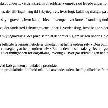
 skabt under 1. verdenskrig, hvor soldater kæmpede og levede under for
er, der tilbringer lang tid i skyttegrave, hvor fugt, kulde og mangel på
e i skyttegravene, hvor kampe blev udkæmpet over korte afstande og und
lse, der fandt sted i skyttegravene under 1. verdenskrig, hvor begge side
et skyttegravskrig, der præciserer, at det drejer sig om krigen under 1.
 billigste leveringsmetode er unægtelig at hente ordren selv
•
Den billi
er unægtelig at hente ordren selv
•
Endda den mest betalelige levering
 giver muligheden for dag-til-dag levering
•
Hvor går udviklingen hen 
 ved køb gennem anbefalede produkter.
m produktlinks. Indhold må ikke anvendes uden skriftlig tilladelse fra r