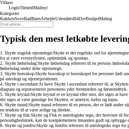
Villaos
Login
Tilmeld
Mailnyt
Kategorier
Køkken
Sove
Bad
Børn
Arbejde
Udendørs
Bil
Dyr
Budget
Maling
Typisk den mest letkøbte leverin
1. Skytte engelsk stjernetegn:Skytte er det engelske ord for stjernetegn
for at være eventyrlysten, optimistisk og spontan.
2. Skytte fødselsdag:Skytte fødselsdag refererer til en persons fødsels
fødselsdag under dette stjernetegn.
3. Skytte horoskop:Skytte horoskop er horoskopet for personer født unde
på astrologi og stjernepositioner.
4. Skytte i ascendant:At have Skytte i ascendant refererer til, at Skytten
diagram og repræsenterer personens ydre fremtræden og førsteindtryk.
5. Skytte krystal:Skytte krystal er en krystal eller sten, der siges at 
der siges at være gunstige for Skytten, er ametyst, turkis og topas.
6. Skytte mand:Skytte mand refererer til en person, der er født under s
en tendens til at være ærlige og direkte.
7. Skytte og fisk:Skytte og Fisk er astrologiske tegn, der henviser til 
personlighedstræk, kan de komplementere hinanden godt og opbygge en
8. Skytte og jomfru:Skytte og Jomfru refererer til astrologiske tegn for 