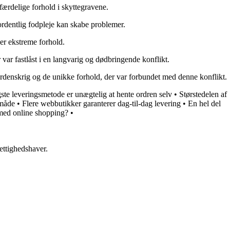
færdelige forhold i skyttegravene.
 ordentlig fodpleje kan skabe problemer.
er ekstreme forhold.
r var fastlåst i en langvarig og dødbringende konflikt.
 verdenskrig og de unikke forhold, der var forbundet med denne konflikt.
gste leveringsmetode er unægtelig at hente ordren selv
•
Størstedelen af
småde
•
Flere webbutikker garanterer dag-til-dag levering
•
En hel del
med online shopping?
•
ettighedshaver.