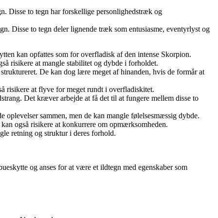
gn. Disse to tegn har forskellige personlighedstræk og
egn. Disse to tegn deler lignende træk som entusiasme, eventyrlyst og
ten kan opfattes som for overfladisk af den intense Skorpion.
 risikere at mangle stabilitet og dybde i forholdet.
struktureret. De kan dog lære meget af hinanden, hvis de formår at
isikere at flyve for meget rundt i overfladiskitet.
strang. Det kræver arbejde at få det til at fungere mellem disse to
nde oplevelser sammen, men de kan mangle følelsesmæssig dybde.
e kan også risikere at konkurrere om opmærksomheden.
 retning og struktur i deres forhold.
n bueskytte og anses for at være et ildtegn med egenskaber som