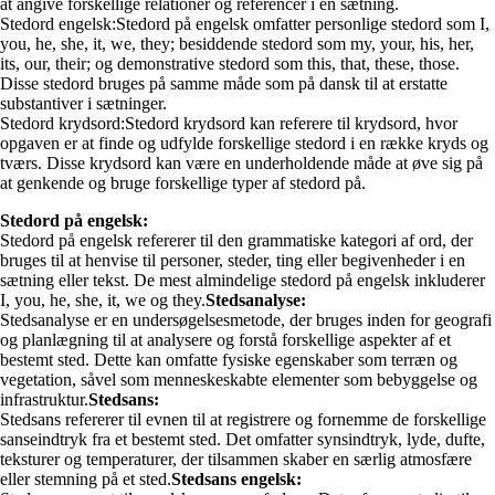
at angive forskellige relationer og referencer i en sætning.
Stedord engelsk:Stedord på engelsk omfatter personlige stedord som I,
you, he, she, it, we, they; besiddende stedord som my, your, his, her,
its, our, their; og demonstrative stedord som this, that, these, those.
Disse stedord bruges på samme måde som på dansk til at erstatte
substantiver i sætninger.
Stedord krydsord:Stedord krydsord kan referere til krydsord, hvor
opgaven er at finde og udfylde forskellige stedord i en række kryds og
tværs. Disse krydsord kan være en underholdende måde at øve sig på
at genkende og bruge forskellige typer af stedord på.
Stedord på engelsk:
Stedord på engelsk refererer til den grammatiske kategori af ord, der
bruges til at henvise til personer, steder, ting eller begivenheder i en
sætning eller tekst. De mest almindelige stedord på engelsk inkluderer
I, you, he, she, it, we og they.
Stedsanalyse:
Stedsanalyse er en undersøgelsesmetode, der bruges inden for geografi
og planlægning til at analysere og forstå forskellige aspekter af et
bestemt sted. Dette kan omfatte fysiske egenskaber som terræn og
vegetation, såvel som menneskeskabte elementer som bebyggelse og
infrastruktur.
Stedsans:
Stedsans refererer til evnen til at registrere og fornemme de forskellige
sanseindtryk fra et bestemt sted. Det omfatter synsindtryk, lyde, dufte,
teksturer og temperaturer, der tilsammen skaber en særlig atmosfære
eller stemning på et sted.
Stedsans engelsk: