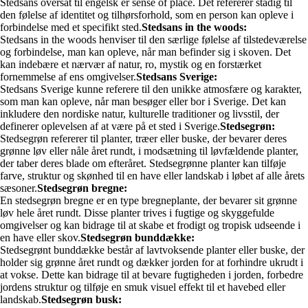
Stedsans oversat til engelsk er sense of place. Det refererer stadig til
den følelse af identitet og tilhørsforhold, som en person kan opleve i
forbindelse med et specifikt sted.
Stedsans in the woods:
Stedsans in the woods henviser til den særlige følelse af tilstedeværelse
og forbindelse, man kan opleve, når man befinder sig i skoven. Det
kan indebære et nærvær af natur, ro, mystik og en forstærket
fornemmelse af ens omgivelser.
Stedsans Sverige:
Stedsans Sverige kunne referere til den unikke atmosfære og karakter,
som man kan opleve, når man besøger eller bor i Sverige. Det kan
inkludere den nordiske natur, kulturelle traditioner og livsstil, der
definerer oplevelsen af at være på et sted i Sverige.
Stedsegrøn:
Stedsegrøn refererer til planter, træer eller buske, der bevarer deres
grønne løv eller nåle året rundt, i modsætning til løvfældende planter,
der taber deres blade om efteråret. Stedsegrønne planter kan tilføje
farve, struktur og skønhed til en have eller landskab i løbet af alle årets
sæsoner.
Stedsegrøn bregne:
En stedsegrøn bregne er en type bregneplante, der bevarer sit grønne
løv hele året rundt. Disse planter trives i fugtige og skyggefulde
omgivelser og kan bidrage til at skabe et frodigt og tropisk udseende i
en have eller skov.
Stedsegrøn bunddække:
Stedsegrønt bunddække består af lavtvoksende planter eller buske, der
holder sig grønne året rundt og dækker jorden for at forhindre ukrudt i
at vokse. Dette kan bidrage til at bevare fugtigheden i jorden, forbedre
jordens struktur og tilføje en smuk visuel effekt til et havebed eller
landskab.
Stedsegrøn busk: