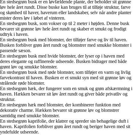
En stedsegrøn busk er en løvfældende plante, der beholder sit grønne
løv hele året rundt. Disse buske kan bruges til at tilføje struktur, farve
og skønhed til haver, haverum eller landskaber, selv når andre planter
mister deres løv i løbet af vinteren.
En stedsegrøn busk, som vokser op til 2 meter i højden. Denne busk
bevarer sit grønne løv hele året rundt og skaber et smukt og frodigt
udtryk i haven.
En stedsegrøn busk med blomster, der tilføjer farve og liv til haven.
Busken forbliver grøn året rundt og blomstrer med smukke blomster i
passende sæson.
En stedsegrøn busk med hvide blomster, der lyser op i haven med
deres elegante og raffinerede udseende. Busken bidrager med både
grønt løv og smukke blomster.
En stedsegrøn busk med røde blomster, som tilføjer en varm og livlig
farvekontrast til haven. Busken er et smukt syn med sit grønne løv og
strålende røde blomster.
En stedsegrøn hæk, der fungerer som en smuk og grøn afskærmning i
haven. Hækken bevarer sit løv året rundt og giver både privatliv og
struktur.
En stedsegrøn hæk med blomster, der kombinerer funktion med
dekorativ charme. Hækken bevarer sit grønne løv og blomstrer
samtidig med smukke blomster.
En stedsegrøn kaprifolie, der klatrer og spreder sin behagelige duft i
haven. Kaprifolien forbliver grøn året rundt og beriger haven med sit
yndefulde udseende.