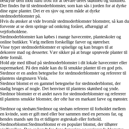
beskytte dem mod hård frost for at bevare deres skønhed og sundhed.
Der findes frø til stedmoderblomster, som kan sås i jorden for at dyrke
dine egne planter. Det er en sjov og nem måde at dyrke
stedmoderblomster på.
Hvis du ønsker at vide hvornår stedmoderblomster blomstrer, så kan du
forvente at se dem springe ud omkring foråret, afhængigt af
vejrforholdene.
Stedmoderblomster kan købes i mange havecentre, planteskoler og
online butikker. Vælg mellem forskellige farver og størrelser.
Visse typer stedmoderblomster er spiselige og kan bruges til at
dekorere mad og desserter. Vær sikker på at bruge uprøvede planter til
dette formål.
Hold øje med tilbud på stedmoderblomster i dit lokale havecenter eller
supermarked. På den måde kan du få smukke planter til en god pris.
Stedmor er en anden betegnelse for stedmoderblomster og refererer til
plantens slægtsnavn Viola.
Stedmor blomst er en gammel betegnelse for stedmoderblomst, der
stadig bruges af nogle. Det henviser til plantens skønhed og ynde.
Stedmor blomster er et andet navn for stedmoderblomster og refererer
til plantens smukke blomster, der ofte har en markant farve og mønster.
Stedmor og stedsøn:Stedmor og stedsøn refererer til forholdet mellem
en kvinde, som er gift med eller bor sammen med en persons far, og
hendes mands søn fra et tidligere ægteskab eller forhold.
Stedmorblomst:Stedmorblomst er en populær blomst, der tilhører