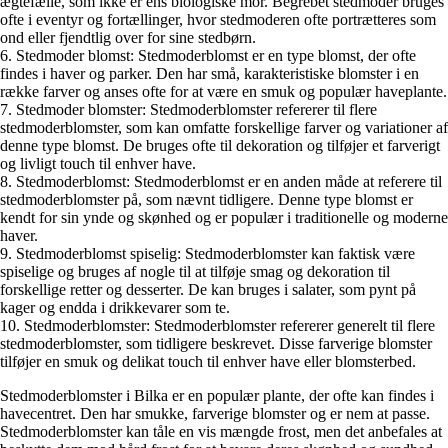
ægtefælle, som ikke er ens biologiske mor. Begrebet stedmoder bruges
ofte i eventyr og fortællinger, hvor stedmoderen ofte portrætteres som
ond eller fjendtlig over for sine stedbørn.
6. Stedmoder blomst: Stedmoderblomst er en type blomst, der ofte
findes i haver og parker. Den har små, karakteristiske blomster i en
række farver og anses ofte for at være en smuk og populær haveplante.
7. Stedmoder blomster: Stedmoderblomster refererer til flere
stedmoderblomster, som kan omfatte forskellige farver og variationer af
denne type blomst. De bruges ofte til dekoration og tilføjer et farverigt
og livligt touch til enhver have.
8. Stedmoderblomst: Stedmoderblomst er en anden måde at referere til
stedmoderblomster på, som nævnt tidligere. Denne type blomst er
kendt for sin ynde og skønhed og er populær i traditionelle og moderne
haver.
9. Stedmoderblomst spiselig: Stedmoderblomster kan faktisk være
spiselige og bruges af nogle til at tilføje smag og dekoration til
forskellige retter og desserter. De kan bruges i salater, som pynt på
kager og endda i drikkevarer som te.
10. Stedmoderblomster: Stedmoderblomster refererer generelt til flere
stedmoderblomster, som tidligere beskrevet. Disse farverige blomster
tilføjer en smuk og delikat touch til enhver have eller blomsterbed.
Stedmoderblomster i Bilka er en populær plante, der ofte kan findes i
havecentret. Den har smukke, farverige blomster og er nem at passe.
Stedmoderblomster kan tåle en vis mængde frost, men det anbefales at