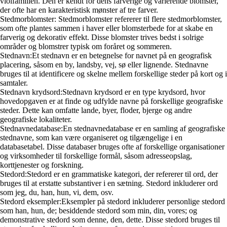
violfamilien. Den er kendt for dens farverige og varierende blomster,
der ofte har en karakteristisk mønster af tre farver.
Stedmorblomster: Stedmorblomster refererer til flere stedmorblomster,
som ofte plantes sammen i haver eller blomsterbede for at skabe en
farverig og dekorativ effekt. Disse blomster trives bedst i solrige
områder og blomstrer typisk om foråret og sommeren.
Stednavn:Et stednavn er en betegnelse for navnet på en geografisk
placering, såsom en by, landsby, vej, sø eller lignende. Stednavne
bruges til at identificere og skelne mellem forskellige steder på kort og i
samtaler.
Stednavn krydsord:Stednavn krydsord er en type krydsord, hvor
hovedopgaven er at finde og udfylde navne på forskellige geografiske
steder. Dette kan omfatte lande, byer, floder, bjerge og andre
geografiske lokaliteter.
Stednavnedatabase:En stednavnedatabase er en samling af geografiske
stednavne, som kan være organiseret og tilgængelige i en
databasetabel. Disse databaser bruges ofte af forskellige organisationer
og virksomheder til forskellige formål, såsom adresseopslag,
korttjenester og forskning.
Stedord:Stedord er en grammatiske kategori, der refererer til ord, der
bruges til at erstatte substantiver i en sætning. Stedord inkluderer ord
som jeg, du, han, hun, vi, dem, osv.
Stedord eksempler:Eksempler på stedord inkluderer personlige stedord
som han, hun, de; besiddende stedord som min, din, vores; og
demonstrative stedord som denne, den, dette. Disse stedord bruges til