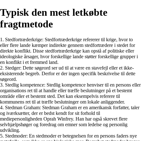
Typisk den mest letkøbte
fragtmetode
1. Stedfortræderkrige: Stedfortræderkrige refererer til krige, hvor to
eller flere lande kæmper indirekte gennem stedfortrædere i stedet for
direkte konflikt. Disse stedfortræderkrige kan opstå af politiske eller
ideologiske årsager, hvor forskellige lande støtter forskellige grupper i
en konflikt i et fremmed land.
2. Stedger: Dette søgeord ser ud til at være en stavefejl eller et ikke-
eksisterende begreb. Derfor er der ingen specifik beskrivelse til dette
søgeord.
3. Stedlig kompetence: Stedlig kompetence henviser til en persons eller
organisations ret til at handle eller træffe beslutninger på et bestemt
område eller et bestemt sted. Det kan eksempelvis referere til
kommunens ret til at træffe beslutninger om lokale anliggender.
4. Stedman Graham: Stedman Graham er en amerikansk forfatter, taler
og iværksætter, der er bedst kendt for sit forhold til
mediepersonligheden Oprah Winfrey. Han har også skrevet flere
selvhjælpsbøger og foredrag om emner som ledelse og personlig
udvikling.
5. Stedmoder: En stedmoder er betegnelsen for en persons faders nye