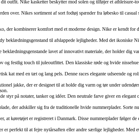
it outfit. Nike kasketter beskytter mod solen og tilføjer et athleisure-tou
den over. Nikes sortiment af sort fodtøj spænder fra løbesko til casual s
sko, der kombinerer komfort med et moderne design. Nike er kendt for der
ndy beklædningsgenstand til afslappede lejligheder. Med det ikoniske Nik
e beklædningsgenstande lavet af innovativt materiale, der holder dig var
ov og festlig touch til juleoutfittet. Den klassiske røde og hvide nissehue 
tisk kat med en tæt og lang pels. Denne races elegante udseende og rol
ionel jakke, der er designet til at holde dig varm og tør under udendørs 
rson.
de styr på notater, tanker og idéer. Den neutrale farve giver en elegant o
e, der adskiller sig fra de traditionelle hvide nummerplader. Sorte num
at køretøjet er registreret i Danmark. Disse nummerplader følger de d
er er perfekt til at fejre nytårsaften eller andre særlige lejligheder. Med 