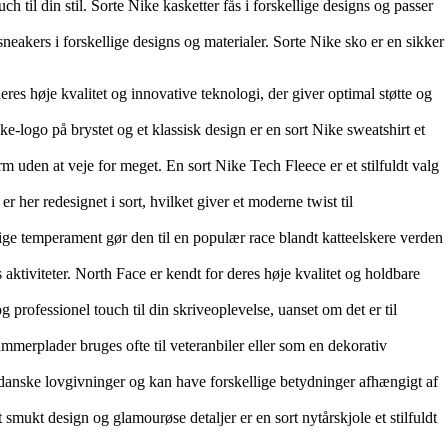
ch til din stil. Sorte Nike kasketter fås i forskellige designs og passer
neakers i forskellige designs og materialer. Sorte Nike sko er en sikker
es høje kvalitet og innovative teknologi, der giver optimal støtte og
e-logo på brystet og et klassisk design er en sort Nike sweatshirt et
m uden at veje for meget. En sort Nike Tech Fleece er et stilfuldt valg
er her redesignet i sort, hvilket giver et moderne twist til
ige temperament gør den til en populær race blandt katteelskere verden
aktiviteter. North Face er kendt for deres høje kvalitet og holdbare
g professionel touch til din skriveoplevelse, uanset om det er til
merplader bruges ofte til veteranbiler eller som en dekorativ
anske lovgivninger og kan have forskellige betydninger afhængigt af
et smukt design og glamourøse detaljer er en sort nytårskjole et stilfuldt