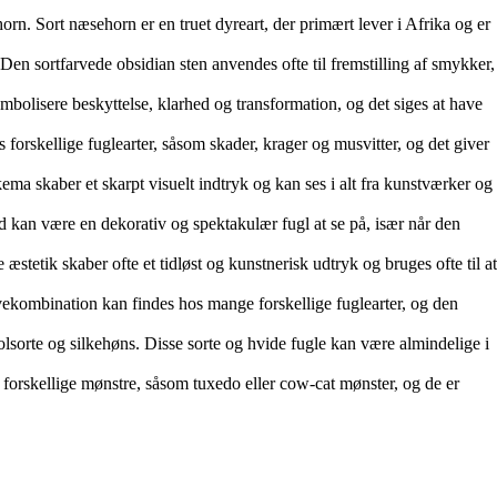
orn. Sort næsehorn er en truet dyreart, der primært lever i Afrika og er
en sortfarvede obsidian sten anvendes ofte til fremstilling af smykker,
bolisere beskyttelse, klarhed og transformation, og det siges at have
 forskellige fuglearter, såsom skader, krager og musvitter, og det giver
ma skaber et skarpt visuelt indtryk og kan ses i alt fra kunstværker og
nd kan være en dekorativ og spektakulær fugl at se på, især når den
stetik skaber ofte et tidløst og kunstnerisk udtryk og bruges ofte til at
rvekombination kan findes hos mange forskellige fuglearter, og den
lsorte og silkehøns. Disse sorte og hvide fugle kan være almindelige i
 forskellige mønstre, såsom tuxedo eller cow-cat mønster, og de er