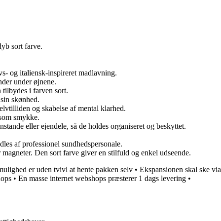
yb sort farve.
vs- og italiensk-inspireret madlavning.
ander under øjnene.
tilbydes i farven sort.
 sin skønhed.
lvtilliden og skabelse af mental klarhed.
e som smykke.
nstande eller ejendele, så de holdes organiseret og beskyttet.
ndles af professionel sundhedspersonale.
er magneter. Den sort farve giver en stilfuld og enkel udseende.
mulighed er uden tvivl at hente pakken selv
•
Ekspansionen skal ske via
hops
•
En masse internet webshops præsterer 1 dags levering
•