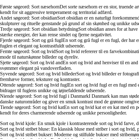
Første søgeord: Sort næsehornDet sorte næsehorn er en stor, truende art 
kendt for sit aggressive temperament og territorial adfærd.
Andet søgeord: Sort obsidianSort obsidian er en naturligt forekommende 
skulpturer og rituelle genstande på grund af sin skønhed og unikke uds
Tredje søgeord: Sort obsidian betydningSort obsidian anses for at have 
stærke energier, der kan rense sindet og fjerne negativitet.
Fjerde søgeord: Sort og grå fuglEn sort og grå fugl er en fugl, der har 
fuglen et elegant og kontrastfuldt udseende.
Femte søgeord: Sort og hvidSort og hvid refererer til en farvekombinati
mode til naturskønne billeder og dyreliv.
Sjette søgeord: Sort og hvid andEn sort og hvid and henviser til en and
svømmer elegant på vandoverfladen.
Syvende søgeord: Sort og hvid billederSort og hvid billeder er fotografie
fremhæve former, teksturer og kontraster.
Ottende søgeord: Sort og hvid fuglEn sort og hvid fugl er en fugl med 
bidrager til fuglens unikke og iøjnefaldende udseende.
Niende søgeord: Sort og hvid fugl i DanmarkI Danmark kan man støde på 
danske naturområder og giver en smuk kontrast mod de grønne omgivel
Tiende søgeord: Sort og hvid katEn sort og hvid kat er en kat med en pe
kendt for deres charmerende udseende og unikke personligheder.
Sort og hvid kjole: En smuk kjole i kontrasterende sort og hvid farve, de
Sort og hvid stribet bluse: En klassisk bluse med striber i sort og hvid, p
Sort og hvid stribet bukser: Moderne og stilfulde bukser med stribemøns