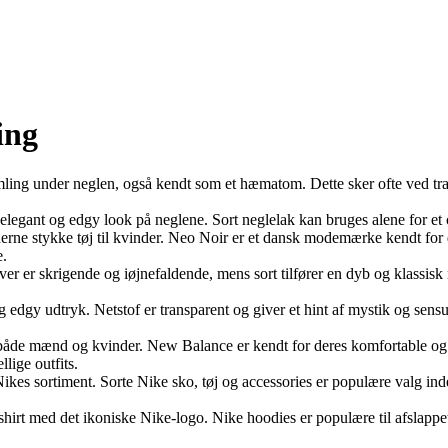
ing
amling under neglen, også kendt som et hæmatom. Dette sker ofte ved tra
et elegant og edgy look på neglene. Sort neglelak kan bruges alene for et
derne stykke tøj til kvinder. Neo Noir er et dansk modemærke kendt for 
e.
rver er skrigende og iøjnefaldende, mens sort tilfører en dyb og klassi
 edgy udtryk. Netstof er transparent og giver et hint af mystik og sensualit
åde mænd og kvinder. New Balance er kendt for deres komfortable og s
lige outfits.
kes sortiment. Sorte Nike sko, tøj og accessories er populære valg inden
hirt med det ikoniske Nike-logo. Nike hoodies er populære til afslappet