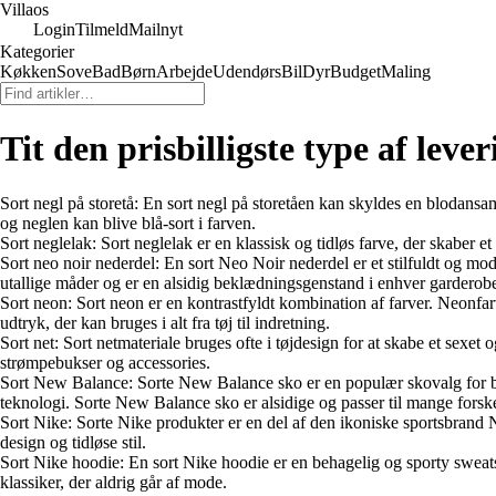
Villaos
Login
Tilmeld
Mailnyt
Kategorier
Køkken
Sove
Bad
Børn
Arbejde
Udendørs
Bil
Dyr
Budget
Maling
Tit den prisbilligste type af lever
Sort negl på storetå: En sort negl på storetåen kan skyldes en blodans
og neglen kan blive blå-sort i farven.
Sort neglelak: Sort neglelak er en klassisk og tidløs farve, der skaber 
Sort neo noir nederdel: En sort Neo Noir nederdel er et stilfuldt og mo
utallige måder og er en alsidig beklædningsgenstand i enhver garderob
Sort neon: Sort neon er en kontrastfyldt kombination af farver. Neonfa
udtryk, der kan bruges i alt fra tøj til indretning.
Sort net: Sort netmateriale bruges ofte i tøjdesign for at skabe et sexet og
strømpebukser og accessories.
Sort New Balance: Sorte New Balance sko er en populær skovalg for b
teknologi. Sorte New Balance sko er alsidige og passer til mange forskel
Sort Nike: Sorte Nike produkter er en del af den ikoniske sportsbrand Ni
design og tidløse stil.
Sort Nike hoodie: En sort Nike hoodie er en behagelig og sporty sweats
klassiker, der aldrig går af mode.