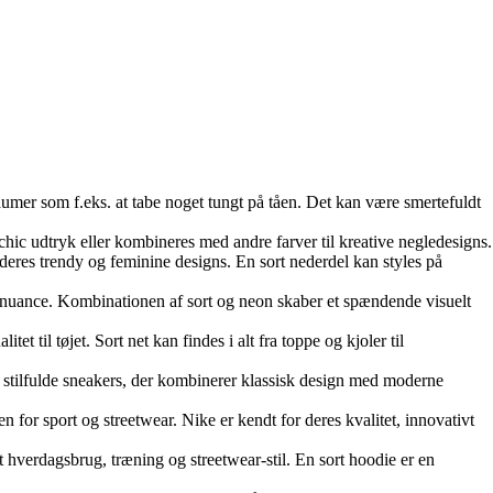
umer som f.eks. at tabe noget tungt på tåen. Det kan være smertefuldt
 chic udtryk eller kombineres med andre farver til kreative negledesigns.
deres trendy og feminine designs. En sort nederdel kan styles på
sk nuance. Kombinationen af sort og neon skaber et spændende visuelt
et til tøjet. Sort net kan findes i alt fra toppe og kjoler til
tilfulde sneakers, der kombinerer klassisk design med moderne
 for sport og streetwear. Nike er kendt for deres kvalitet, innovativt
 hverdagsbrug, træning og streetwear-stil. En sort hoodie er en