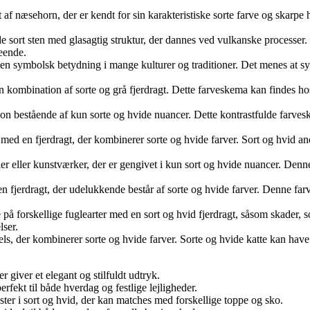
af næsehorn, der er kendt for sin karakteristiske sorte farve og skarpe h
sort sten med glasagtig struktur, der dannes ved vulkanske processer. D
eende.
en symbolsk betydning i mange kulturer og traditioner. Det menes at sym
en kombination af sorte og grå fjerdragt. Dette farveskema kan findes hos
on bestående af kun sorte og hvide nuancer. Dette kontrastfulde farveske
 med en fjerdragt, der kombinerer sorte og hvide farver. Sort og hvid a
r eller kunstværker, der er gengivet i kun sort og hvide nuancer. Denne æ
en fjerdragt, der udelukkende består af sorte og hvide farver. Denne fa
forskellige fuglearter med en sort og hvid fjerdragt, såsom skader, so
ser.
ls, der kombinerer sorte og hvide farver. Sorte og hvide katte kan have
r giver et elegant og stilfuldt udtryk.
erfekt til både hverdag og festlige lejligheder.
ter i sort og hvid, der kan matches med forskellige toppe og sko.