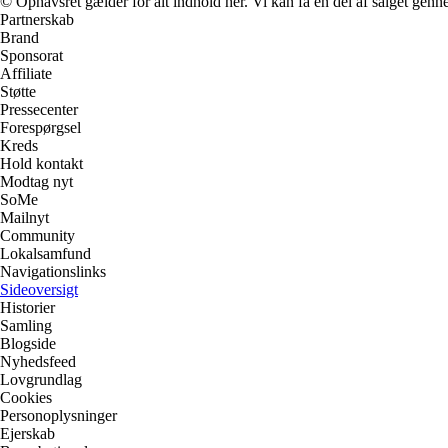
© Ophavsret gælder for alt indhold her. Vi kan få en del af salget genne
Partnerskab
Brand
Sponsorat
Affiliate
Støtte
Pressecenter
Forespørgsel
Kreds
Hold kontakt
Modtag nyt
SoMe
Mailnyt
Community
Lokalsamfund
Navigationslinks
Sideoversigt
Historier
Samling
Blogside
Nyhedsfeed
Lovgrundlag
Cookies
Personoplysninger
Ejerskab