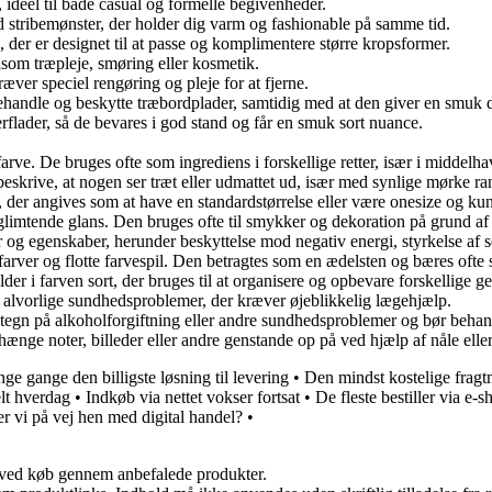
d, ideel til både casual og formelle begivenheder.
vid stribemønster, der holder dig varm og fashionable på samme tid.
, der er designet til at passe og komplimentere større kropsformer.
såsom træpleje, smøring eller kosmetik.
ræver speciel rengøring og pleje for at fjerne.
 behandle og beskytte træbordplader, samtidig med at den giver en smuk d
erflader, så de bevares i god stand og får en smuk sort nuance.
arve. De bruges ofte som ingrediens i forskellige retter, især i middelha
beskrive, at nogen ser træt eller udmattet ud, især med synlige mørke r
es, der angives som at have en standardstørrelse eller være onesize og kun 
 glimtende glans. Den bruges ofte til smykker og dekoration på grund af
og egenskaber, herunder beskyttelse mod negativ energi, styrkelse af se
farver og flotte farvespil. Den betragtes som en ædelsten og bæres oft
er i farven sort, der bruges til at organisere og opbevare forskellige ge
r alvorlige sundhedsproblemer, der kræver øjeblikkelig lægehjælp.
et tegn på alkoholforgiftning eller andre sundhedsproblemer og bør beha
t hænge noter, billeder eller andre genstande op på ved hjælp af nåle ell
ge gange den billigste løsning til levering
•
Den mindst kostelige fragt
lt hverdag
•
Indkøb via nettet vokser fortsat
•
De fleste bestiller via e-s
r vi på vej hen med digital handel?
•
 ved køb gennem anbefalede produkter.