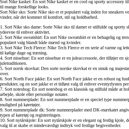
Sort Nike kasket: En sort Nike kasket er en cool og sporty accessory til d
til mange forskellige looks.
Sort Nike sko: Sorte Nike sko er et populært valg inden for sneakers ver
vinder, når det kommer til komfort, stil og holdbarhed.
1. Sort Nike sko dame: Sorte Nike sko til damer er stilfulde og sporty 
ydeevne til enhver aktivitet.
2. Sort Nike sweatshirt: En sort Nike sweatshirt er en behagelig og tre
populært valg blandt både mænd og kvinder.
3. Sort Nike Tech Fleece: Nike Tech Fleece er en serie af varme og lett
til kølige dage og træning.
4. Sort nissehue: En sort nissehue er en juleaccessorie, der tilføjer en sj
juletraditionen.
5. Sort norsk skovkat: Den sorte norske skovkat er en smuk og majestæ
over.
6. Sort North Face jakke: En sort North Face jakke er en robust og funkt
produkter, og en sort jakke er et tidløst valg til enhver eventyrlysten pe
7. Sort notesbog: En sort notesbog er en klassisk og stilfuld måde at hol
arbejde, skole eller personlige notater.
8. Sort nummerplade: En sort nummerplade er en speciel type nummerplad
mulighed på køretøjer.
9. Sort nummerplade dk: Sorte nummerplader med DK-mærkatet angiver, 
typen af køretøj og registreringen.
10. Sort nytårskjole: En sort nytårskjole er en elegant og festlig kjole, d
valg til at skabe et mindeværdigt indtryk ved festlige begivenheder.