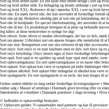
Sort og hvid stribet kjole: En flot kjole med stribet design i sort og hvi
Sort og hvid stribet strik: En behagelig og trendy striktrøje i sort og h
Sort og hvid XXL: Reference til tøj i størrelse XXL i sort og hvid farve
Sort olie: En mørk farvet olie, der kan anvendes til forskellige formål 
Sort olie på tøj: Beskriver uheldig plet af sort olie på beklædning, der k
Sort olie til bordplade: En speciel olieformulering, der anvendes til at
Sort olie til træ: En produkttype beregnet til at pleje og behandle træov
Jeg håber, at disse beskrivelser er nyttige for dig!
Sort oliven: Sorte oliven er modne olivenfrugter, der har en dyb, mørk f
Sort om øjnene: Udtrykket sort om øjnene bruges ofte metaforisk til at 
Sort one size: Betegnelsen sort one size refererer til tøj eller accessori
Sort onyx: Sort onyx er en type kiselsten med en dyb, sort farve og en
Sort onyx betydning: Onyx stenen siges at have forskellige betydninger 
Sort opal: Sort opal er en sjælden og smuk type opal med mørke, sorte 
Sort opbevaringskasse: En sort opbevaringskasse er en kasse eller behold
Sort opkast: Sort opkast kan være et symptom på indre blødninger elle
Sort opkast alkohol: Sort opkast efter indtagelse af alkohol kan være 
Sort opslagstavle: En sort opslagstavle er en tavle, der kan bruges til a
Online outlets tildeler en lang række forskellige leveringsudgaver
•
Man
online salg
•
Masser af netshops i Danmark giver levering efter en enke
Størstedelen af e-butikker i Danmark præsterer 1 dags levering
•
Hvor e
© Indholdet er ophavsretligt beskyttet.
© Ophavsret gælder. Vi samarbejder med partnere og kan få provision