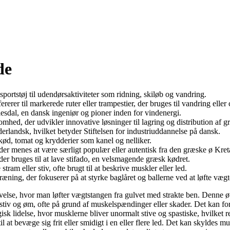
de
sportstøj til udendørsaktiviteter som ridning, skiløb og vandring.
fererer til markerede ruter eller trampestier, der bruges til vandring eller
tiesdal, en dansk ingeniør og pioner inden for vindenergi.
mhed, der udvikler innovative løsninger til lagring og distribution af gr
ederlandsk, hvilket betyder Stiftelsen for industriuddannelse på dansk.
ekød, tomat og krydderier som kanel og nelliker.
n, der menes at være særligt populær eller autentisk fra den græske ø Kret
 der bruges til at lave stifado, en velsmagende græsk kødret.
 stram eller stiv, ofte brugt til at beskrive muskler eller led.
ketræning, der fokuserer på at styrke baglåret og ballerne ved at løfte væg
søvelse, hvor man løfter vægtstangen fra gulvet med strakte ben. Denne 
les stiv og øm, ofte på grund af muskelspændinger eller skader. Det kan
sk lidelse, hvor musklerne bliver unormalt stive og spastiske, hvilket 
til at bevæge sig frit eller smidigt i en eller flere led. Det kan skyldes