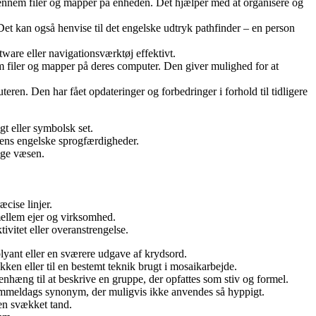
e gennem filer og mapper på enheden. Det hjælper med at organisere og
. Det kan også henvise til det engelske udtryk pathfinder – en person
ftware eller navigationsværktøj effektivt.
m filer og mapper på deres computer. Den giver mulighed for at
ren. Den har fået opdateringer og forbedringer i forhold til tidligere
igt eller symbolsk set.
 ens engelske sprogfærdigheder.
tige væsen.
æcise linjer.
mellem ejer og virksomhed.
tivitet eller overanstrengelse.
 blyant eller en sværere udgave af krydsord.
kken eller til en bestemt teknik brugt i mosaikarbejde.
menhæng til at beskrive en gruppe, der opfattes som stiv og formel.
gammeldags synonym, der muligvis ikke anvendes så hyppigt.
e en svækket tand.