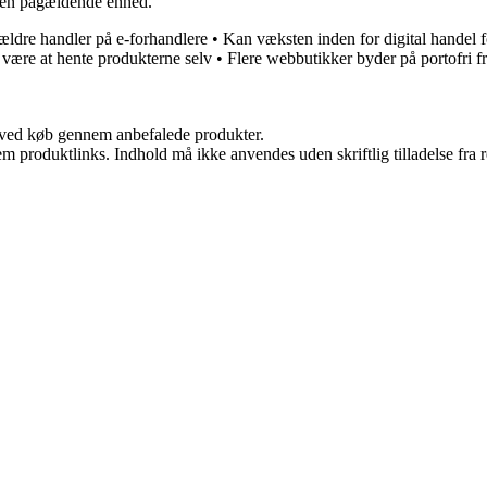
 den pågældende enhed.
ældre handler på e-forhandlere
•
Kan væksten inden for digital handel f
 være at hente produkterne selv
•
Flere webbutikker byder på portofri f
 ved køb gennem anbefalede produkter.
m produktlinks. Indhold må ikke anvendes uden skriftlig tilladelse fra r