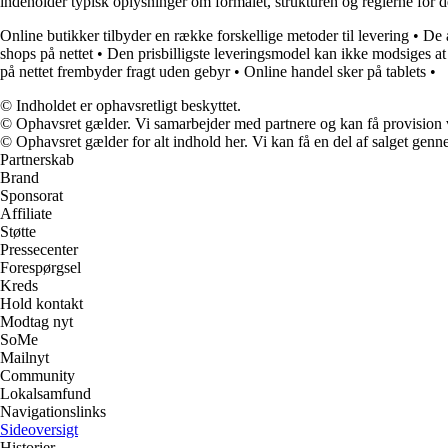
indeholder typisk oplysninger om formålet, strukturen og reglerne for
Online butikker tilbyder en række forskellige metoder til levering
•
De 
shops på nettet
•
Den prisbilligste leveringsmodel kan ikke modsiges at
på nettet frembyder fragt uden gebyr
•
Online handel sker på tablets
•
© Indholdet er ophavsretligt beskyttet.
© Ophavsret gælder. Vi samarbejder med partnere og kan få provision
© Ophavsret gælder for alt indhold her. Vi kan få en del af salget genne
Partnerskab
Brand
Sponsorat
Affiliate
Støtte
Pressecenter
Forespørgsel
Kreds
Hold kontakt
Modtag nyt
SoMe
Mailnyt
Community
Lokalsamfund
Navigationslinks
Sideoversigt
Historier