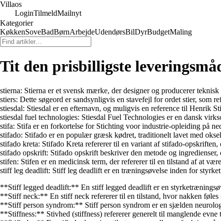
Villaos
Login
Tilmeld
Mailnyt
Kategorier
Køkken
Sove
Bad
Børn
Arbejde
Udendørs
Bil
Dyr
Budget
Maling
Tit den prisbilligste leveringsmå
stierna: Stierna er et svensk mærke, der designer og producerer teknisk 
stiers: Dette søgeord er sandsynligvis en stavefejl for ordet stier, som re
stiesdal: Stiesdal er en efternavn, og muligvis en reference til Henrik S
stiesdal fuel technologies: Stiesdal Fuel Technologies er en dansk virkso
stifa: Stifa er en forkortelse for Stichting voor industrie-opleiding på n
stifado: Stifado er en populær græsk kødret, traditionelt lavet med oks
stifado kreta: Stifado Kreta refererer til en variant af stifado-opskrifte
stifado opskrift: Stifado opskrift beskriver den metode og ingredienser,
stifen: Stifen er en medicinsk term, der refererer til en tilstand af at være
stiff leg deadlift: Stiff leg deadlift er en træningsøvelse inden for styr
**Stiff legged deadlift:** En stiff legged deadlift er en styrketræning
**Stiff neck:** En stiff neck refererer til en tilstand, hvor nakken fø
**Stiff person syndrom:** Stiff person syndrom er en sjælden neurologi
**Stiffness:** Stivhed (stiffness) refererer generelt til manglende evne 