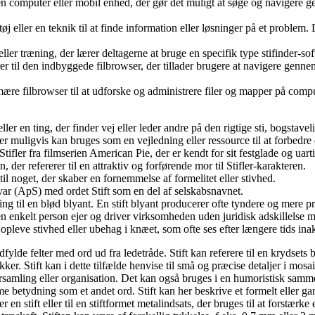
på en computer eller mobil enhed, der gør det muligt at søge og naviger
tøj eller en teknik til at finde information eller løsninger på et problem
eller træning, der lærer deltagerne at bruge en specifik type stifinder-so
 til den indbyggede filbrowser, der tillader brugere at navigere genne
e filbrowser til at udforske og administrere filer og mapper på compute
ller en ting, der finder vej eller leder andre på den rigtige sti, bogstavel
muligvis kan bruges som en vejledning eller ressource til at forbedre
Stifler fra filmserien American Pie, der er kendt for sit festglade og uar
der refererer til en attraktiv og forførende mor til Stifler-karakteren.
ler til noget, der skaber en fornemmelse af formelitet eller stivhed.
var (ApS) med ordet Stift som en del af selskabsnavnet.
ing til en blød blyant. En stift blyant producerer ofte tyndere og mere pr
 enkelt person ejer og driver virksomheden uden juridisk adskillelse 
t opleve stivhed eller ubehag i knæet, som ofte ses efter længere tids inak
fylde felter med ord ud fra ledetråde. Stift kan referere til en krydsets
. Stift kan i dette tilfælde henvise til små og præcise detaljer i mosai
g forsamling eller organisation. Det kan også bruges i en humoristisk sam
 betydning som et andet ord. Stift kan her beskrive et formelt eller 
 en stift eller til en stiftformet metalindsats, der bruges til at forstærk