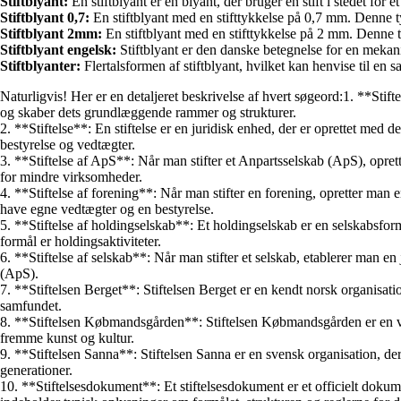
Stiftblyant:
En stiftblyant er en blyant, der bruger en stift i stedet for 
Stiftblyant 0,7:
En stiftblyant med en stifttykkelse på 0,7 mm. Denne ty
Stiftblyant 2mm:
En stiftblyant med en stifttykkelse på 2 mm. Denne ty
Stiftblyant engelsk:
Stiftblyant er den danske betegnelse for en mekani
Stiftblyanter:
Flertalsformen af stiftblyant, hvilket kan henvise til en 
Naturligvis! Her er en detaljeret beskrivelse af hvert søgeord:1. **Stifte
og skaber dets grundlæggende rammer og strukturer.
2. **Stiftelse**: En stiftelse er en juridisk enhed, der er oprettet med de
bestyrelse og vedtægter.
3. **Stiftelse af ApS**: Når man stifter et Anpartsselskab (ApS), opr
for mindre virksomheder.
4. **Stiftelse af forening**: Når man stifter en forening, opretter man
have egne vedtægter og en bestyrelse.
5. **Stiftelse af holdingselskab**: Et holdingselskab er en selskabsform,
formål er holdingsaktiviteter.
6. **Stiftelse af selskab**: Når man stifter et selskab, etablerer man e
(ApS).
7. **Stiftelsen Berget**: Stiftelsen Berget er en kendt norsk organisati
samfundet.
8. **Stiftelsen Købmandsgården**: Stiftelsen Købmandsgården er en velr
fremme kunst og kultur.
9. **Stiftelsen Sanna**: Stiftelsen Sanna er en svensk organisation, 
generationer.
10. **Stiftelsesdokument**: Et stiftelsesdokument er et officielt dokume