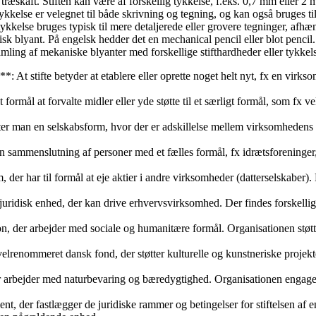
et træskaft. Stiften kan være af forskellig tykkelse, f.eks. 0,7 mm eller 2
kkelse er velegnet til både skrivning og tegning, og kan også bruges til
kkelse bruges typisk til mere detaljerede eller grovere tegninger, afhæn
sk blyant. På engelsk hedder det en mechanical pencil eller blot pencil.
samling af mekaniske blyanter med forskellige stifthardheder eller tykkels
**: At stifte betyder at etablere eller oprette noget helt nyt, fx en virk
t formål at forvalte midler eller yde støtte til et særligt formål, som fx 
etter man en selskabsform, hvor der er adskillelse mellem virksomhede
 en sammenslutning af personer med et fælles formål, fx idrætsforeninger
 der har til formål at eje aktier i andre virksomheder (datterselskaber).
n juridisk enhed, der kan drive erhvervsvirksomhed. Der findes forskelli
on, der arbejder med sociale og humanitære formål. Organisationen støtte
enommeret dansk fond, der støtter kulturelle og kunstneriske projekter
der arbejder med naturbevaring og bæredygtighed. Organisationen engage
nt, der fastlægger de juridiske rammer og betingelser for stiftelsen af 