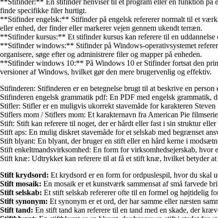
**Stifinder:** En stifinder henviser til et program eller en funktion 
finde specifikke filer hurtigt.
**Stifinder engelsk:** Stifinder på engelsk refererer normalt til et værk
eller enhed, der finder eller markerer vejen gennem ukendt terræn.
**Stifinder kursus:** Et stifinder kursus kan referere til en uddannelse 
**Stifinder windows:** Stifinder på Windows-operativsystemet refererer
organisere, søge efter og administrere filer og mapper på enheden.
**Stifinder windows 10:** På Windows 10 er Stifinder fortsat den primær
versioner af Windows, hvilket gør den mere brugervenlig og effektiv.
Stifinderen: Stifinderen er en betegnelse brugt til at beskrive en person e
Stifinderen engelsk grammatik pdf: En PDF med engelsk grammatik, der 
Stifler: Stifler er en muligvis ukorrekt stavemåde for karakteren Steven 
Stiflers mom / Stiflers mom: Et karakternavn fra American Pie filmserien, 
Stift: Stift kan referere til noget, der er hårdt eller fast i sin struktur el
Stift aps: En mulig diskret stavemåde for et selskab med begrænset ans
Stift blyant: En blyant, der bruger en stift eller en hård kerne i modsætn
Stift enkeltmandsvirksomhed: En form for virksomhedsejerskab, hvor en
Stift knæ: Udtrykket kan referere til at få et stift knæ, hvilket betyder a
Stift krydsord:
Et krydsord er en form for ordpuslespil, hvor du skal ud
Stift mosaik:
En mosaik er et kunstværk sammensat af små farvede brikker
Stift selskab:
Et stift selskab refererer ofte til en formel og højtideli
Stift synonym:
Et synonym er et ord, der har samme eller næsten samme
Stift tand:
En stift tand kan referere til en tand med en skade, der kræver