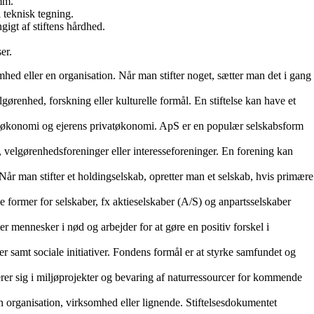
 mm.
 teknisk tegning.
gigt af stiftens hårdhed.
er.
somhed eller en organisation. Når man stifter noget, sætter man det i gang
velgørenhed, forskning eller kulturelle formål. En stiftelse kan have et
ns økonomi og ejerens privatøkonomi. ApS er en populær selskabsform
, velgørenhedsforeninger eller interesseforeninger. En forening kan
 Når man stifter et holdingselskab, opretter man et selskab, hvis primære
ge former for selskaber, fx aktieselskaber (A/S) og anpartsselskaber
r mennesker i nød og arbejder for at gøre en positiv forskel i
 samt sociale initiativer. Fondens formål er at styrke samfundet og
rer sig i miljøprojekter og bevaring af naturressourcer for kommende
en organisation, virksomhed eller lignende. Stiftelsesdokumentet