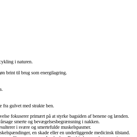
 cykling i naturen.
øn brint til brug som energilagring.
a.
te fra gulvet med strakte ben.
øvelse fokuserer primært på at styrke bagsiden af benene og lænden.
 forårsage smerte og bevægelsesbegrænsning i nakken.
resulterer i svære og smertefulde muskelspasmer.
 muskelspændinger, en skade eller en underliggende medicinsk tilstand.