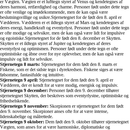
er Vægten. Vægten er et lufttegn styret af Venus og kendetegnes af
deres harmoni, retfærdighed og charme. Personer født under dette tegn
er ofte venlige og imødekommende, men de kan også være
beslutningsvillige og usikre.Stjernetegnet for de født den 8. april er
Vædderen. Vædderen er et ildtegn styret af Mars og kendetegnes af
deres energi, handlekraft og eventyrlyst. Personer født under dette tegn
er ofte modige og selvsikre, men de kan også være lidt for impulsive
og egoistiske.Stjernetegnet for de født den 8. december er Skytten.
Skytten er et ildtegn styret af Jupiter og kendetegnes af deres
eventyrlyst og optimismen. Personer født under dette tegn er ofte
optimistiske og åbne over for nye oplevelser, men de kan også være
impulsiv og lidt for selvsikre.
Stjernetegn 8 marts:
Stjernetegnet for dem født den 8. marts er
Fiskene, som er det sidste tegn i dyrekredsen. Fiskene siges at være
følsomme, fantasifulde og intuitive.
Stjernetegn 9 april:
Stjernetegnet for dem født den 9. april er
Vædderen, der er kendt for at være modig, energisk og impulsiv.
Stjernetegn 9 december:
Personer født den 9. december tilhører
stjernetegnet Skytten, der beskrives som eventyrlystne, optimistiske og
frihedselskende.
Stjernetegn 9 november:
Skorpionen er stjernetegnet for dem født
den 9. november. Skorpioner anses ofte for at være intense,
lidenskabelige og målrettede.
Stjernetegn 9 oktober:
Dem født den 9. oktober tilhører stjernetegnet
Vægten, som anses for at være harmoniske, diplomatiske og