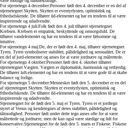
være modige og handlekraftige.
For stjernetegn 4 december:Personer født den 4. december er en del af
stjernetegnet Skytten. Skytten er eventyrlysten, optimistisk og
frihedselskende. De tilhører ild-elementet og har en tendens til at være
inspirerende og udadvendte.
For stjernetegn 4 juli:Folk født den 4. juli tilhører stjernetegnet
Krebsen. Krebsen er empatisk, beskyttende og omsorgsfuld. De
tilhører vandelementet og har en tendens til at være følsomme og
intuitive.
For stjernetegn 4 maj:De, der er født den 4. maj, tilhører stjernetegnet
Tyren. Tyren symboliserer stabilitet, pålidelighed og sensualitet. De er
en del af jord-elementet og anses for at være jordnære og målrettede.
For stjernetegn 4 oktober:Personer født den 4. oktober tilhører
stjernetegnet Vægten. Vægten er diplomatisk, harmonisk og retfærdig.
De tilhører luft-elementet og har en tendens til at være gode til at skabe
balance og forlige.
For stjernetegn 5 december:Mennesker født den 5. december er en del
af stjernetegnet Skytten. Skytten er eventyrlysten, optimistisk og
frihedselskende. De tilhører ild-elementet og har en tendens til at være
inspirerende og udadvendte.
Stjernetegnet for de født den 5. maj er Tyren. Tyren er et jordtegn
styret af Venus og kendetegnes af deres stabilitet, pålidelighed og
tålmodighed. Personer født under dette tegn anses ofte for at være
målrettede og jordnære, men de kan også være stædige og lidt for
konservative.Stjernetegnet for de født den 5. marts er Fiskene. Fiskene