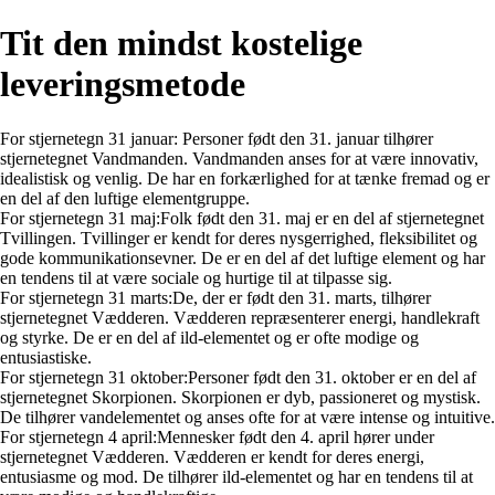
Tit den mindst kostelige
leveringsmetode
For stjernetegn 31 januar: Personer født den 31. januar tilhører
stjernetegnet Vandmanden. Vandmanden anses for at være innovativ,
idealistisk og venlig. De har en forkærlighed for at tænke fremad og er
en del af den luftige elementgruppe.
For stjernetegn 31 maj:Folk født den 31. maj er en del af stjernetegnet
Tvillingen. Tvillinger er kendt for deres nysgerrighed, fleksibilitet og
gode kommunikationsevner. De er en del af det luftige element og har
en tendens til at være sociale og hurtige til at tilpasse sig.
For stjernetegn 31 marts:De, der er født den 31. marts, tilhører
stjernetegnet Vædderen. Vædderen repræsenterer energi, handlekraft
og styrke. De er en del af ild-elementet og er ofte modige og
entusiastiske.
For stjernetegn 31 oktober:Personer født den 31. oktober er en del af
stjernetegnet Skorpionen. Skorpionen er dyb, passioneret og mystisk.
De tilhører vandelementet og anses ofte for at være intense og intuitive.
For stjernetegn 4 april:Mennesker født den 4. april hører under
stjernetegnet Vædderen. Vædderen er kendt for deres energi,
entusiasme og mod. De tilhører ild-elementet og har en tendens til at