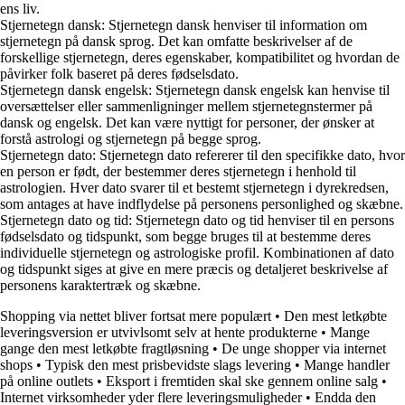
ens liv.
Stjernetegn dansk: Stjernetegn dansk henviser til information om
stjernetegn på dansk sprog. Det kan omfatte beskrivelser af de
forskellige stjernetegn, deres egenskaber, kompatibilitet og hvordan de
påvirker folk baseret på deres fødselsdato.
Stjernetegn dansk engelsk: Stjernetegn dansk engelsk kan henvise til
oversættelser eller sammenligninger mellem stjernetegnstermer på
dansk og engelsk. Det kan være nyttigt for personer, der ønsker at
forstå astrologi og stjernetegn på begge sprog.
Stjernetegn dato: Stjernetegn dato refererer til den specifikke dato, hvor
en person er født, der bestemmer deres stjernetegn i henhold til
astrologien. Hver dato svarer til et bestemt stjernetegn i dyrekredsen,
som antages at have indflydelse på personens personlighed og skæbne.
Stjernetegn dato og tid: Stjernetegn dato og tid henviser til en persons
fødselsdato og tidspunkt, som begge bruges til at bestemme deres
individuelle stjernetegn og astrologiske profil. Kombinationen af dato
og tidspunkt siges at give en mere præcis og detaljeret beskrivelse af
personens karaktertræk og skæbne.
Shopping via nettet bliver fortsat mere populært
•
Den mest letkøbte
leveringsversion er utvivlsomt selv at hente produkterne
•
Mange
gange den mest letkøbte fragtløsning
•
De unge shopper via internet
shops
•
Typisk den mest prisbevidste slags levering
•
Mange handler
på online outlets
•
Eksport i fremtiden skal ske gennem online salg
•
Internet virksomheder yder flere leveringsmuligheder
•
Endda den