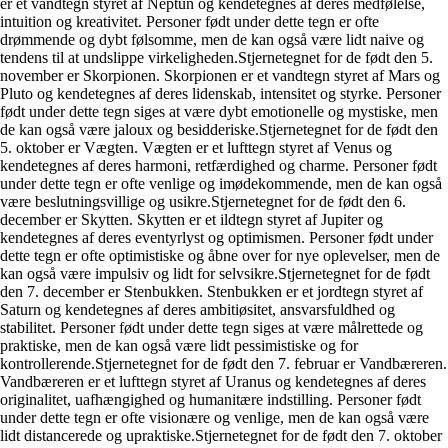
er et vandtegn styret af Neptun og kendetegnes af deres medfølelse,
intuition og kreativitet. Personer født under dette tegn er ofte
drømmende og dybt følsomme, men de kan også være lidt naive og
tendens til at undslippe virkeligheden.Stjernetegnet for de født den 5.
november er Skorpionen. Skorpionen er et vandtegn styret af Mars og
Pluto og kendetegnes af deres lidenskab, intensitet og styrke. Personer
født under dette tegn siges at være dybt emotionelle og mystiske, men
de kan også være jaloux og besidderiske.Stjernetegnet for de født den
5. oktober er Vægten. Vægten er et lufttegn styret af Venus og
kendetegnes af deres harmoni, retfærdighed og charme. Personer født
under dette tegn er ofte venlige og imødekommende, men de kan også
være beslutningsvillige og usikre.Stjernetegnet for de født den 6.
december er Skytten. Skytten er et ildtegn styret af Jupiter og
kendetegnes af deres eventyrlyst og optimismen. Personer født under
dette tegn er ofte optimistiske og åbne over for nye oplevelser, men de
kan også være impulsiv og lidt for selvsikre.Stjernetegnet for de født
den 7. december er Stenbukken. Stenbukken er et jordtegn styret af
Saturn og kendetegnes af deres ambitiøsitet, ansvarsfuldhed og
stabilitet. Personer født under dette tegn siges at være målrettede og
praktiske, men de kan også være lidt pessimistiske og for
kontrollerende.Stjernetegnet for de født den 7. februar er Vandbæreren.
Vandbæreren er et lufttegn styret af Uranus og kendetegnes af deres
originalitet, uafhængighed og humanitære indstilling. Personer født
under dette tegn er ofte visionære og venlige, men de kan også være
lidt distancerede og upraktiske.Stjernetegnet for de født den 7. oktober