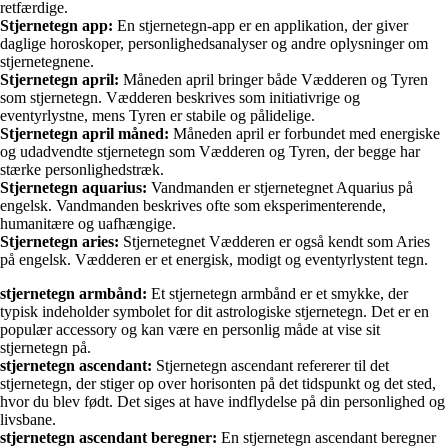
retfærdige.
Stjernetegn app:
En stjernetegn-app er en applikation, der giver
daglige horoskoper, personlighedsanalyser og andre oplysninger om
stjernetegnene.
Stjernetegn april:
Måneden april bringer både Vædderen og Tyren
som stjernetegn. Vædderen beskrives som initiativrige og
eventyrlystne, mens Tyren er stabile og pålidelige.
Stjernetegn april måned:
Måneden april er forbundet med energiske
og udadvendte stjernetegn som Vædderen og Tyren, der begge har
stærke personlighedstræk.
Stjernetegn aquarius:
Vandmanden er stjernetegnet Aquarius på
engelsk. Vandmanden beskrives ofte som eksperimenterende,
humanitære og uafhængige.
Stjernetegn aries:
Stjernetegnet Vædderen er også kendt som Aries
på engelsk. Vædderen er et energisk, modigt og eventyrlystent tegn.
stjernetegn armbånd:
Et stjernetegn armbånd er et smykke, der
typisk indeholder symbolet for dit astrologiske stjernetegn. Det er en
populær accessory og kan være en personlig måde at vise sit
stjernetegn på.
stjernetegn ascendant:
Stjernetegn ascendant refererer til det
stjernetegn, der stiger op over horisonten på det tidspunkt og det sted,
hvor du blev født. Det siges at have indflydelse på din personlighed og
livsbane.
stjernetegn ascendant beregner:
En stjernetegn ascendant beregner