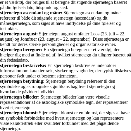
er et værktøj, der bruges til at beregne dit stigende stjernetegn baseret
på din fødselsdato, tidspunkt og sted.
stjernetegn ascendant og måne:
Stjernetegn ascendant og måne
refererer til både dit stigende stjernetegn (ascendant) og dit
månestjernetegn, som siges at have indflydelse på dine følelser og
instinkter.
stjernetegn august:
Stjernetegn august omfatter Leos (23. juli – 22.
august) og Jomfruer (23. august – 22. september). Disse stjernetegn er
kendt for deres stærke personligheder og organisatoriske evner.
stjernetegn beregner:
En stjernetegn beregner er et værktøj, der
hjælper dig med at finde ud af, hvilket stjernetegn du tilhører baseret på
din fødselsdato.
stjernetegn beskrivelse:
En stjernetegn beskrivelse indeholder
information om karaktertræk, styrker og svagheder, der typisk tilskrives
personer født under et bestemt stjernetegn.
stjernetegn betydning:
Stjernetegn betydning refererer til den
symbolske og astrologiske signifikans bag hvert stjernetegn og
hvordan de påvirker individet.
stjernetegn billeder:
Stjernetegn billeder kan være visuelle
repræsentationer af de astrologiske symbolske tegn, der repræsenterer
hvert stjernetegn.
stjernetegn blomst:
Stjernetegn blomst er en blomst, der siges at have
en symbolsk forbindelse med hvert stjernetegn og kan repræsentere
visse karaktertræk eller kvaliteter forbundet med det pågældende
stjernetegn.