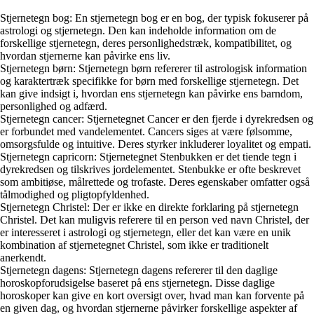
Stjernetegn bog: En stjernetegn bog er en bog, der typisk fokuserer på
astrologi og stjernetegn. Den kan indeholde information om de
forskellige stjernetegn, deres personlighedstræk, kompatibilitet, og
hvordan stjernerne kan påvirke ens liv.
Stjernetegn børn: Stjernetegn børn refererer til astrologisk information
og karaktertræk specifikke for børn med forskellige stjernetegn. Det
kan give indsigt i, hvordan ens stjernetegn kan påvirke ens barndom,
personlighed og adfærd.
Stjernetegn cancer: Stjernetegnet Cancer er den fjerde i dyrekredsen og
er forbundet med vandelementet. Cancers siges at være følsomme,
omsorgsfulde og intuitive. Deres styrker inkluderer loyalitet og empati.
Stjernetegn capricorn: Stjernetegnet Stenbukken er det tiende tegn i
dyrekredsen og tilskrives jordelementet. Stenbukke er ofte beskrevet
som ambitiøse, målrettede og trofaste. Deres egenskaber omfatter også
tålmodighed og pligtopfyldenhed.
Stjernetegn Christel: Der er ikke en direkte forklaring på stjernetegn
Christel. Det kan muligvis referere til en person ved navn Christel, der
er interesseret i astrologi og stjernetegn, eller det kan være en unik
kombination af stjernetegnet Christel, som ikke er traditionelt
anerkendt.
Stjernetegn dagens: Stjernetegn dagens refererer til den daglige
horoskopforudsigelse baseret på ens stjernetegn. Disse daglige
horoskoper kan give en kort oversigt over, hvad man kan forvente på
en given dag, og hvordan stjernerne påvirker forskellige aspekter af