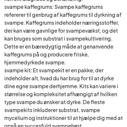
svampe kaffegrums: Svampe kaffegrums
refererer til genbrug af kaffegrums til dyrkning af
svampe. Kaffegrums indeholder næringsstoffer,
der kan være gavnlige for svampevækst, og det
kan bruges som substrat i svampekultivering.
Dette er en bæredygtig måde at genanvende
kaffegrums på og producere friske,
hjemmedyrkede svampe.
svampe kit: Et svampekit er en pakke, der
indeholder alt, hvad du har brug for til at dyrke
dine egne svampe derhjemme. Kits kan variere i
størrelse og kompleksitet afhængigt af hvilken
type svampe du ønsker at dyrke. De fleste
svampekits inkluderer substrat, svampe
mycelium og instruktioner til at hjælpe dig med at
opnå en succesfuld svampehøst.