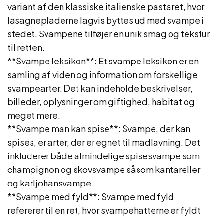
variant af den klassiske italienske pastaret, hvor
lasagnepladerne lagvis byttes ud med svampe i
stedet. Svampene tilføjer en unik smag og tekstur
til retten.
**Svampe leksikon**: Et svampe leksikon er en
samling af viden og information om forskellige
svampearter. Det kan indeholde beskrivelser,
billeder, oplysninger om giftighed, habitat og
meget mere.
**Svampe man kan spise**: Svampe, der kan
spises, er arter, der er egnet til madlavning. Det
inkluderer både almindelige spisesvampe som
champignon og skovsvampe såsom kantareller
og karljohansvampe.
**Svampe med fyld**: Svampe med fyld
refererer til en ret, hvor svampehatterne er fyldt