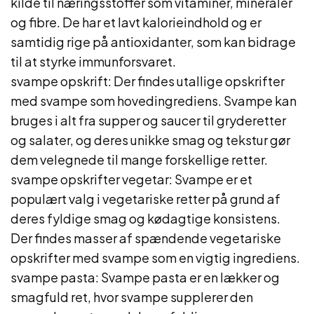
kilde til næringsstoffer som vitaminer, mineraler
og fibre. De har et lavt kalorieindhold og er
samtidig rige på antioxidanter, som kan bidrage
til at styrke immunforsvaret.
svampe opskrift: Der findes utallige opskrifter
med svampe som hovedingrediens. Svampe kan
bruges i alt fra supper og saucer til gryderetter
og salater, og deres unikke smag og tekstur gør
dem velegnede til mange forskellige retter.
svampe opskrifter vegetar: Svampe er et
populært valg i vegetariske retter på grund af
deres fyldige smag og kødagtige konsistens.
Der findes masser af spændende vegetariske
opskrifter med svampe som en vigtig ingrediens.
svampe pasta: Svampe pasta er en lækker og
smagfuld ret, hvor svampe supplerer den