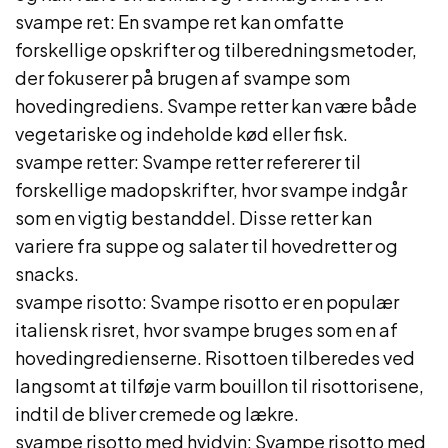
svampe ret: En svampe ret kan omfatte
forskellige opskrifter og tilberedningsmetoder,
der fokuserer på brugen af svampe som
hovedingrediens. Svampe retter kan være både
vegetariske og indeholde kød eller fisk.
svampe retter: Svampe retter refererer til
forskellige madopskrifter, hvor svampe indgår
som en vigtig bestanddel. Disse retter kan
variere fra suppe og salater til hovedretter og
snacks.
svampe risotto: Svampe risotto er en populær
italiensk risret, hvor svampe bruges som en af
hovedingredienserne. Risottoen tilberedes ved
langsomt at tilføje varm bouillon til risottorisene,
indtil de bliver cremede og lækre.
svampe risotto med hvidvin: Svampe risotto med