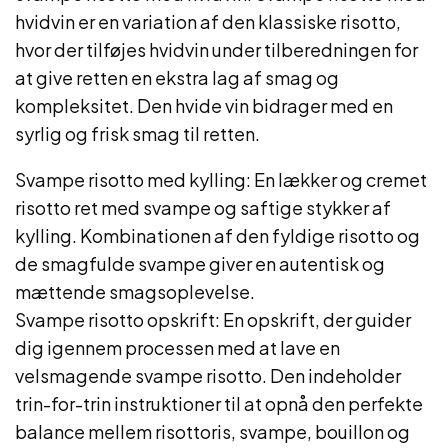
hvidvin er en variation af den klassiske risotto,
hvor der tilføjes hvidvin under tilberedningen for
at give retten en ekstra lag af smag og
kompleksitet. Den hvide vin bidrager med en
syrlig og frisk smag til retten.
Svampe risotto med kylling: En lækker og cremet
risotto ret med svampe og saftige stykker af
kylling. Kombinationen af den fyldige risotto og
de smagfulde svampe giver en autentisk og
mættende smagsoplevelse.
Svampe risotto opskrift: En opskrift, der guider
dig igennem processen med at lave en
velsmagende svampe risotto. Den indeholder
trin-for-trin instruktioner til at opnå den perfekte
balance mellem risottoris, svampe, bouillon og