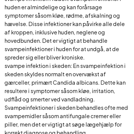
huden er almindelige og kan forårsage
symptomer såsom kløe, rødme, afskalning og
hævelse. Disse infektioner kan påvirke alle dele
af kroppen, inklusive huden, neglene og
hovedbunden. Det er vigtigt at behandle
svampeinfektioner i huden for at undgå, at de
spreder sig eller bliver kroniske.
svampe infektion i skeden: En svampeinfektion i
skeden skyldes normalt en overvækst af
gærceller, primært Candida albicans. Dette kan
resultere i symptomer såsom kløe, irritation,
udflåd og smerter ved vandladning.
Svampeinfektioner i skeden behandles ofte med
svampemidler såsom antifungale cremer eller
piller, men det er vigtigt at søge lægehjælp for
korrekt diagnose og behandling.