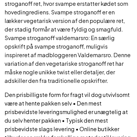
stroganoff ret, hvor svampe erstatter kødet som
hovedingrediens. Svampe stroganoff er en
lækker vegetarisk version af den populære ret,
der stadig formår at være fyldig og smagfuld.
Svampe stroganoff valdemarsro: En særlig
opskrift på svampe stroganoff, muligvis
inspireret af madbloggeren Valdemarsro. Denne
variation af den vegetariske stroganoff ret har
måske nogle unikke twist eller detaljer, der
adskiller den fra traditionelle opskrifter.
Den prisbilligste form for fragt vil dog utvivlsomt
være at hente pakken selv
•
Den mest
prisbevidste leveringsmulighed er unægtelig at
du selv henter pakken
•
Typisk den mest
prisbevidste slags levering
•
Online butikker