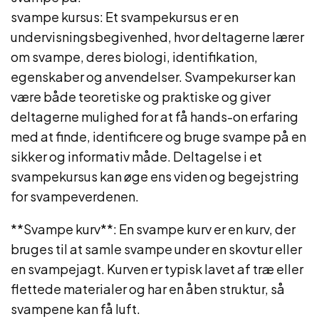
svampe kursus: Et svampekursus er en
undervisningsbegivenhed, hvor deltagerne lærer
om svampe, deres biologi, identifikation,
egenskaber og anvendelser. Svampekurser kan
være både teoretiske og praktiske og giver
deltagerne mulighed for at få hands-on erfaring
med at finde, identificere og bruge svampe på en
sikker og informativ måde. Deltagelse i et
svampekursus kan øge ens viden og begejstring
for svampeverdenen.
**Svampe kurv**: En svampe kurv er en kurv, der
bruges til at samle svampe under en skovtur eller
en svampejagt. Kurven er typisk lavet af træ eller
flettede materialer og har en åben struktur, så
svampene kan få luft.