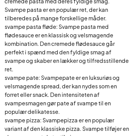
cremede pasta med deres fyldige smag.
Svampe pasta er en populær ret, der kan
tilberedes på mange forskellige måder.
svampe pasta fløde: Svampe pasta med
flødesauce er en klassisk og velsmagende
kombination. Den cremede flødesauce går
perfekt i spænd med den fyldige smag af
svampe og skaber en lækker og tilfredsstillende
ret.
svampe pate: Svampepate er en luksuriøs og
velsmagende spread, der kan nydes som en
forret eller snack. Den intensiteten af
svampesmagen gør pate af svampe til en
populær delikatesse.
svampe pizza: Svampepizza er en populær
variant af den klassiske pizza. Svampe tilføjer en