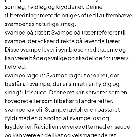
som løg, hvidløg og krydderier. Denne
tilberedningsmetode bruges ofte til at fremhæve
svampenes naturlige smag.
svampe på træer: Svampe på træer refererer til
svampe, der vokser direkte på levende træer.
Disse svampe lever i symbiose med træerne og
kan være både gavnlige og skadelige for træets
helbred.
svampe ragout: Svampe ragout er en ret, der
består af svampe, der er simret i en fyldig og
smagfuld sauce. Denne ret kan serveres som en
hovedret eller som tilbehør til andre retter.
svampe ravioli: Svampe ravioli er en pastaret
fyldt med en blanding af svampe, ost og
krydderier. Raviolien serveres ofte med en sauce
og kan være en delikat og velsmagende ret.