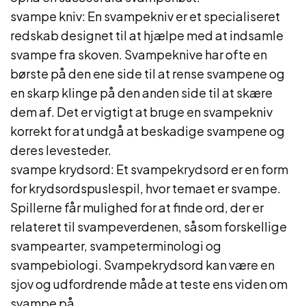
svampe kniv: En svampekniv er et specialiseret
redskab designet til at hjælpe med at indsamle
svampe fra skoven. Svampeknive har ofte en
børste på den ene side til at rense svampene og
en skarp klinge på den anden side til at skære
dem af. Det er vigtigt at bruge en svampekniv
korrekt for at undgå at beskadige svampene og
deres levesteder.
svampe krydsord: Et svampekrydsord er en form
for krydsordspuslespil, hvor temaet er svampe.
Spillerne får mulighed for at finde ord, der er
relateret til svampeverdenen, såsom forskellige
svampearter, svampeterminologi og
svampebiologi. Svampekrydsord kan være en
sjov og udfordrende måde at teste ens viden om
svampe på.