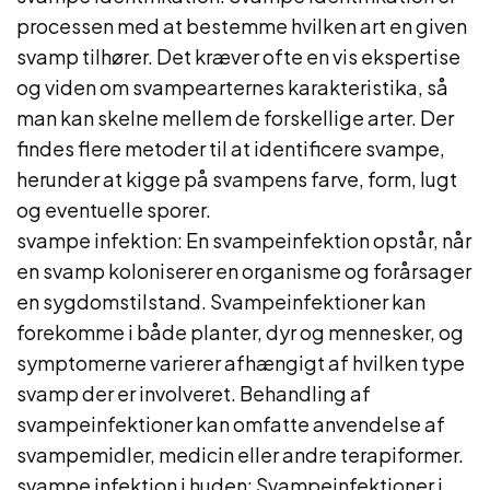
processen med at bestemme hvilken art en given
svamp tilhører. Det kræver ofte en vis ekspertise
og viden om svampearternes karakteristika, så
man kan skelne mellem de forskellige arter. Der
findes flere metoder til at identificere svampe,
herunder at kigge på svampens farve, form, lugt
og eventuelle sporer.
svampe infektion: En svampeinfektion opstår, når
en svamp koloniserer en organisme og forårsager
en sygdomstilstand. Svampeinfektioner kan
forekomme i både planter, dyr og mennesker, og
symptomerne varierer afhængigt af hvilken type
svamp der er involveret. Behandling af
svampeinfektioner kan omfatte anvendelse af
svampemidler, medicin eller andre terapiformer.
svampe infektion i huden: Svampeinfektioner i