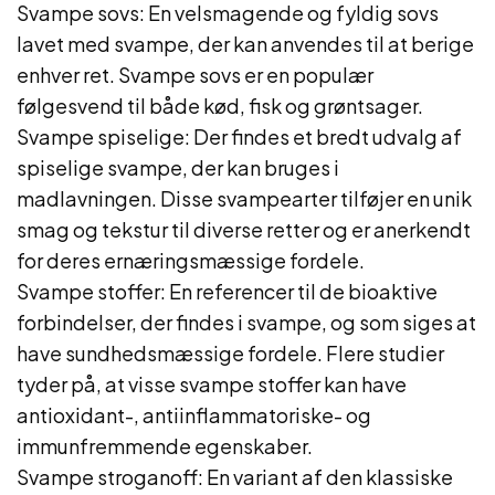
Svampe sovs: En velsmagende og fyldig sovs
lavet med svampe, der kan anvendes til at berige
enhver ret. Svampe sovs er en populær
følgesvend til både kød, fisk og grøntsager.
Svampe spiselige: Der findes et bredt udvalg af
spiselige svampe, der kan bruges i
madlavningen. Disse svampearter tilføjer en unik
smag og tekstur til diverse retter og er anerkendt
for deres ernæringsmæssige fordele.
Svampe stoffer: En referencer til de bioaktive
forbindelser, der findes i svampe, og som siges at
have sundhedsmæssige fordele. Flere studier
tyder på, at visse svampe stoffer kan have
antioxidant-, antiinflammatoriske- og
immunfremmende egenskaber.
Svampe stroganoff: En variant af den klassiske