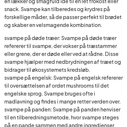
en lækker og smagfuld idé til en let frokost eller
snack. Svampe kan tilberedes og krydres på
forskellige måder, så de passer perfekt til brødet
og skaber en velsmagende kombination.
svampe på døde træer: Svampe på døde træer
refererer til svampe, der vokser på træstammer
eller grene, der er døde eller ved at rådne. Disse
svampe hjælper med nedbrydningen af træet og
bidrager til økosystemets kredsløb.
svampe på engelsk: Svampe på engelsk refererer
til oversættelsen af ordet mushrooms til det
engelske sprog. Svampe bruges ofte i
madlavning og findes i mange retter verden over.
svampe på panden: Svampe på panden henviser
til en tilberedningsmetode, hvor svampe steges
på en pande sammen med andre ingredienser