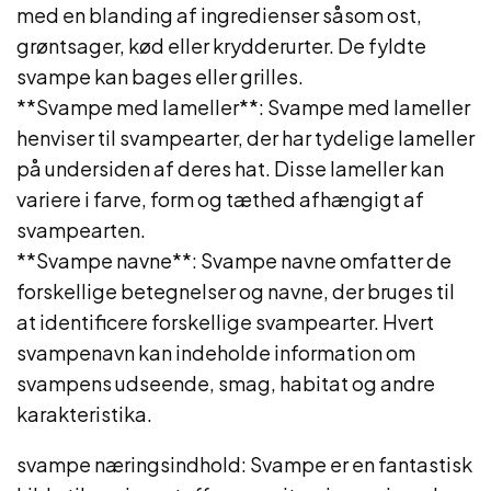
med en blanding af ingredienser såsom ost,
grøntsager, kød eller krydderurter. De fyldte
svampe kan bages eller grilles.
**Svampe med lameller**: Svampe med lameller
henviser til svampearter, der har tydelige lameller
på undersiden af deres hat. Disse lameller kan
variere i farve, form og tæthed afhængigt af
svampearten.
**Svampe navne**: Svampe navne omfatter de
forskellige betegnelser og navne, der bruges til
at identificere forskellige svampearter. Hvert
svampenavn kan indeholde information om
svampens udseende, smag, habitat og andre
karakteristika.
svampe næringsindhold: Svampe er en fantastisk