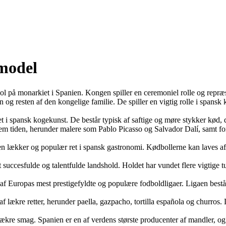
smodel
på monarkiet i Spanien. Kongen spiller en ceremoniel rolle og repræse
esten af den kongelige familie. De spiller en vigtig rolle i spansk kul
i spansk kogekunst. De består typisk af saftige og møre stykker kød, der
m tiden, herunder malere som Pablo Picasso og Salvador Dalí, samt for
 lækker og populær ret i spansk gastronomi. Kødbollerne kan laves af h
succesfulde og talentfulde landshold. Holdet har vundet flere vigtige 
af Europas mest prestigefyldte og populære fodboldligaer. Ligaen best
 lækre retter, herunder paella, gazpacho, tortilla española og churros.
kre smag. Spanien er en af verdens største producenter af mandler, og d