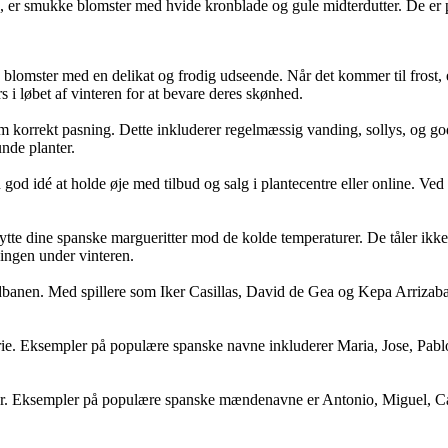
s, er smukke blomster med hvide kronblade og gule midterdutter. De er
omster med en delikat og frodig udseende. Når det kommer til frost, er 
rs i løbet af vinteren for at bevare deres skønhed.
e dem korrekt pasning. Dette inkluderer regelmæssig vanding, sollys, og 
nde planter.
n god idé at holde øje med tilbud og salg i plantecentre eller online. Ve
kytte dine spanske margueritter mod de kolde temperaturer. De tåler ikke 
ingen under vinteren.
banen. Med spillere som Iker Casillas, David de Gea og Kepa Arrizaba
ie. Eksempler på populære spanske navne inkluderer Maria, Jose, Pablo o
 Eksempler på populære spanske mændenavne er Antonio, Miguel, Carlos