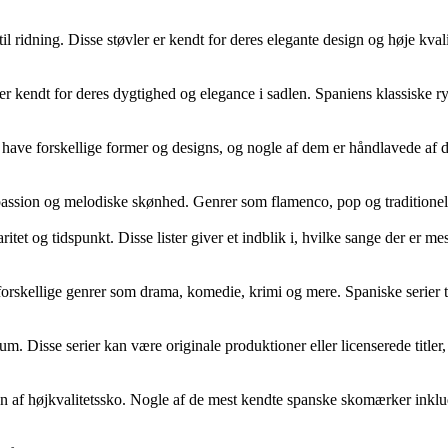
 til ridning. Disse støvler er kendt for deres elegante design og høje kval
 er kendt for deres dygtighed og elegance i sadlen. Spaniens klassiske ry
 kan have forskellige former og designs, og nogle af dem er håndlavede 
assion og melodiske skønhed. Genrer som flamenco, pop og traditionelle 
ritet og tidspunkt. Disse lister giver et indblik i, hvilke sange der er
orskellige genrer som drama, komedie, krimi og mere. Spaniske serier t
likum. Disse serier kan være originale produktioner eller licenserede tit
af højkvalitetssko. Nogle af de mest kendte spanske skomærker inkludere