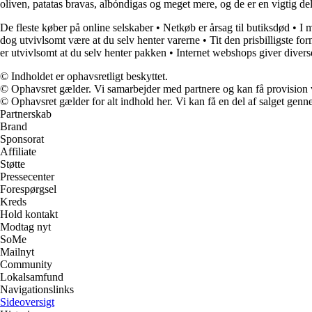
oliven, patatas bravas, albóndigas og meget mere, og de er en vigtig del
De fleste køber på online selskaber
•
Netkøb er årsag til butiksdød
•
I 
dog utvivlsomt være at du selv henter varerne
•
Tit den prisbilligste fo
er utvivlsomt at du selv henter pakken
•
Internet webshops giver divers
© Indholdet er ophavsretligt beskyttet.
© Ophavsret gælder. Vi samarbejder med partnere og kan få provision
© Ophavsret gælder for alt indhold her. Vi kan få en del af salget genne
Partnerskab
Brand
Sponsorat
Affiliate
Støtte
Pressecenter
Forespørgsel
Kreds
Hold kontakt
Modtag nyt
SoMe
Mailnyt
Community
Lokalsamfund
Navigationslinks
Sideoversigt