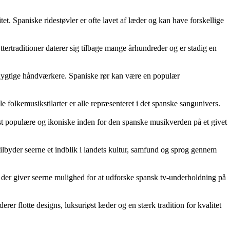
itet. Spaniske ridestøvler er ofte lavet af læder og kan have forskellige
ttertraditioner daterer sig tilbage mange århundreder og er stadig en
af dygtige håndværkere. Spaniske rør kan være en populær
folkemusikstilarter er alle repræsenteret i det spanske sangunivers.
 mest populære og ikoniske inden for den spanske musikverden på et givet
ilbyder seerne et indblik i landets kultur, samfund og sprog gennem
ler, der giver seerne mulighed for at udforske spansk tv-underholdning på
r flotte designs, luksuriøst læder og en stærk tradition for kvalitet