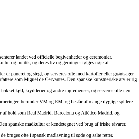
nterer landet ved officielle begivenheder og ceremonier.
tur og politik, og deres liv og gerninger følges nøje af
 er paneret og stegt, og serveres ofte med kartofler eller grøntsager.
fattere som Miguel de Cervantes. Den spanske kunstneriske arv er rig
akket kød, krydderier og andre ingredienser, og serveres ofte i en
turneringer, herunder VM og EM, og består af mange dygtige spillere
år af hold som Real Madrid, Barcelona og Atlético Madrid, og
 Den spanske madkultur er kendetegnet ved brug af friske råvarer,
e bruges ofte i spansk madlavning til søde og salte retter.