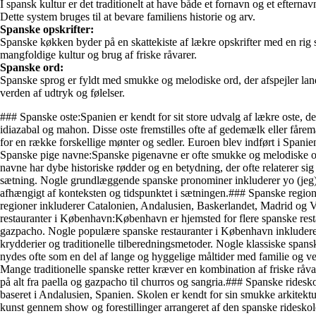
I spansk kultur er det traditionelt at have både et fornavn og et efte
Dette system bruges til at bevare familiens historie og arv.
Spanske opskrifter:
Spanske køkken byder på en skattekiste af lækre opskrifter med en rig sma
mangfoldige kultur og brug af friske råvarer.
Spanske ord:
Spanske sprog er fyldt med smukke og melodiske ord, der afspejler lande
verden af udtryk og følelser.
### Spanske oste:Spanien er kendt for sit store udvalg af lækre oste, d
idiazabal og mahon. Disse oste fremstilles ofte af gedemælk eller får
for en række forskellige mønter og sedler. Euroen blev indført i Spanien 
Spanske pige navne:Spanske pigenavne er ofte smukke og melodiske og a
navne har dybe historiske rødder og en betydning, der ofte relaterer sig
sætning. Nogle grundlæggende spanske pronominer inkluderer yo (jeg), tú 
afhængigt af konteksten og tidspunktet i sætningen.### Spanske regione
regioner inkluderer Catalonien, Andalusien, Baskerlandet, Madrid og Va
restauranter i København:København er hjemsted for flere spanske restaur
gazpacho. Nogle populære spanske restauranter i København inkluderer
krydderier og traditionelle tilberedningsmetoder. Nogle klassiske spanske
nydes ofte som en del af lange og hyggelige måltider med familie og venner
Mange traditionelle spanske retter kræver en kombination af friske råvar
på alt fra paella og gazpacho til churros og sangria.### Spanske rides
baseret i Andalusien, Spanien. Skolen er kendt for sin smukke arkitekt
kunst gennem show og forestillinger arrangeret af den spanske rideskol