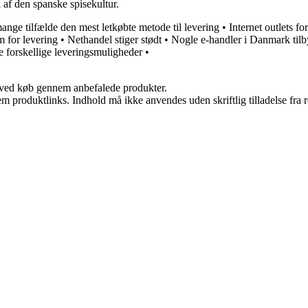
 af den spanske spisekultur.
mange tilfælde den mest letkøbte metode til levering
•
Internet outlets f
rm for levering
•
Nethandel stiger stødt
•
Nogle e-handler i Danmark til
e forskellige leveringsmuligheder
•
 ved køb gennem anbefalede produkter.
m produktlinks. Indhold må ikke anvendes uden skriftlig tilladelse fra r