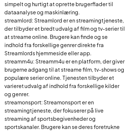
simpelt og hurtigt at oprette brugerflader til
dataanalyse og maskinlæring.
streamlord: Streamlord er en streamingtjeneste,
der tilbyder et bredt udvalg af film og tv-serier til
at streame online. Brugere kan finde og se
indhold fra forskellige genrer direkte fra
Streamlords hjemmeside eller app.
streamm4u: Streamm4u er en platform, der giver
brugerne adgang til at streame film, tv-shows og
populære serier online. Tjenesten tilbyder et
varieret udvalg af indhold fra forskellige kilder
og genrer.
streamonsport: Streamonsport er en
streamingtjeneste, der fokuserer på live
streaming af sportsbegivenheder og
sportskanaler. Brugere kan se deres foretrukne