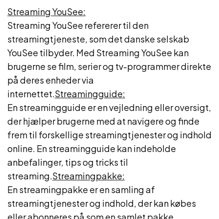
Streaming YouSee:
Streaming YouSee refererer til den
streamingtjeneste, som det danske selskab
YouSee tilbyder. Med Streaming YouSee kan
brugerne se film, serier og tv-programmer direkte
på deres enheder via
internettet.
Streamingguide:
En streamingguide er en vejledning eller oversigt,
der hjælper brugerne med at navigere og finde
frem til forskellige streamingtjenester og indhold
online. En streamingguide kan indeholde
anbefalinger, tips og tricks til
streaming.
Streamingpakke:
En streamingpakke er en samling af
streamingtjenester og indhold, der kan købes
eller abonneres på som en samlet pakke.