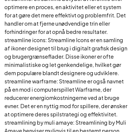
optimere en proces, en aktivitet eller et system
for at gøre det mere effektivt og problemfrit. Det
handler om at fjerne unødvendige trin eller
forhindringer for at opnå bedre resultater.
streamline icons: Streamline Icons er en samling
af ikoner designet til brug i digitalt grafisk design
og brugergrænseflader. Disse ikoner er ofte
minimalistiske og let genkendelige, hvilket gør
dem populære blandt designere og udviklere.
streamline warframe: Streamline er også navnet
på en mod i computerspillet Warframe, der
reducerer energiomkostningerne ved at bruge
evner. Det er en nyttig mod for spillere, der ønsker
at optimere deres spilstrategi og effektivitet.
streamlining by muli amaye: Streamlining by Muli
Amaye henviser muligvis til en bestemt person