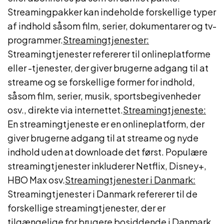
Streamingpakker kan indeholde forskellige typer
af indhold såsom film, serier, dokumentarer og tv-
programmer.
Streamingtjenester:
Streamingtjenester refererer til onlineplatforme
eller -tjenester, der giver brugerne adgang til at
streame og se forskellige former for indhold,
såsom film, serier, musik, sportsbegivenheder
osv., direkte via internettet.
Streamingtjeneste:
En streamingtjeneste er en onlineplatform, der
giver brugerne adgang til at streame og nyde
indhold uden at downloade det først. Populære
streamingtjenester inkluderer Netflix, Disney+,
HBO Max osv.
Streamingtjenester i Danmark:
Streamingtjenester i Danmark refererer til de
forskellige streamingtjenester, der er
tilgængelige for brugere bosiddende i Danmark.