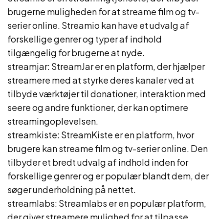
brugerne muligheden for at streame film og tv-
serier online. Streamio kan have et udvalg af
forskellige genrer og typer af indhold
tilgængelig for brugerne at nyde.
streamjar: StreamJar er en platform, der hjælper
streamere med at styrke deres kanaler ved at
tilbyde værktøjer til donationer, interaktion med
seere og andre funktioner, der kan optimere
streamingoplevelsen.
streamkiste: StreamKiste er en platform, hvor
brugere kan streame film og tv-serier online. Den
tilbyder et bredt udvalg af indhold inden for
forskellige genrer og er populær blandt dem, der
søger underholdning på nettet.
streamlabs: Streamlabs er en populær platform,
der giver streamere mulighed for at tilpasse