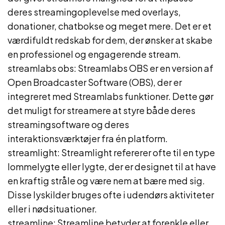
deres streamingoplevelse med overlays,
donationer, chatbokse og meget mere. Det er et
værdifuldt redskab for dem, der ønsker at skabe
en professionel og engagerende stream.
streamlabs obs: Streamlabs OBS er en version af
Open Broadcaster Software (OBS), der er
integreret med Streamlabs funktioner. Dette gør
det muligt for streamere at styre både deres
streamingsoftware og deres
interaktionsværktøjer fra én platform.
streamlight: Streamlight refererer ofte til en type
lommelygte eller lygte, der er designet til at have
en kraftig stråle og være nem at bære med sig.
Disse lyskilder bruges ofte i udendørs aktiviteter
eller i nødsituationer.
streamline: Streamline betyder at forenkle eller