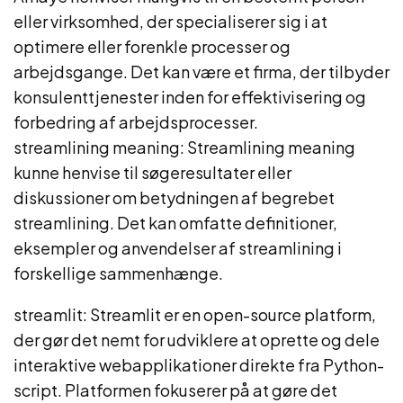
eller virksomhed, der specialiserer sig i at
optimere eller forenkle processer og
arbejdsgange. Det kan være et firma, der tilbyder
konsulenttjenester inden for effektivisering og
forbedring af arbejdsprocesser.
streamlining meaning: Streamlining meaning
kunne henvise til søgeresultater eller
diskussioner om betydningen af begrebet
streamlining. Det kan omfatte definitioner,
eksempler og anvendelser af streamlining i
forskellige sammenhænge.
streamlit: Streamlit er en open-source platform,
der gør det nemt for udviklere at oprette og dele
interaktive webapplikationer direkte fra Python-
script. Platformen fokuserer på at gøre det