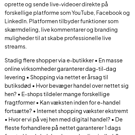
oprette og sende live-videoer direkte på
forskellige platforme som YouTube, Facebook og
LinkedIn. Platformen tilbyder funktioner som
skærmdeling, live kommentarer og branding
muligheder til at skabe professionelle live
streams.
Stadig flere shopper via e-butikker
•
En masse
online virksomheder garanterer dag-til-dag
levering
•
Shopping via nettet er årsag til
butiksdød
•
Hvor bevæger handel over nettet sig
hen?
•
E-shops tildeler mange forskellige
fragtformer
•
Kan væksten inden for e-handel
fortsætte?
•
Internet shopping vækster ekstremt
•
Hvor er vi på vej hen med digital handel?
•
De
fleste forhandlere på nettet garanterer 1 dags