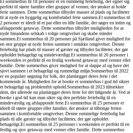
Et sommerhus til 18 personer er en rummelig feriebolig, der egner sig
perfekt til større familier eller grupper af venner, der ønsker at holde
ferie sammen. Dette sommerhus tilbyder masser af plads og faciliteter
til at nyde en hyggelig og komfortabel ferie sammen.Et sommerhus til
2 personer er ideelt til et par eller en lille familie, der søger en intim og
afslappende getaway. Dette sommerhus tilbyder muligheden for at
nyde hinandens selskab i rolige omgivelser og skabe minder
sammen.Et sommerhus til 20 personer på Sjælland giver mulighed for
en stor gruppe at nyde ferien sammen i smukke omgivelser. Denne
feriebolig har plads til masser af gæster og tilbyder faciliteter, der gør
opholdet behageligt og mindeværdigt.Et sommerhus til 20 personer i
weekenden er perfekt til en festlig weekend getaway med venner eller
familie. Dette sommerhus giver mulighed for at slappe af og have det
sjovt sammen i et behageligt og rummeligt miljø.Sommerhus til 2022
er en populær søgning for folk, der planlægger deres ferie i det
kommende år. Muligheden for at booke et sommerhus i god tid sikrer
et behageligt og problemfrit ophold.Sommerhus til 2023 tiltrækker
dem, der allerede nu planlægger deres ferie for det følgende år. Ved at
booke i god tid kan man sikre sig den perfekte feriebolig til en
mindeværdig og afslappende ferie.Et sommerhus til 25 personer er
ideelt til større grupper eller familier, der ønsker at tilbringe ferien
sammen i komfortable omgivelser. Denne rummelige feriebolig har
plads til alle gæster og tilbyder faciliteter, der gør opholdet
behageligt.Et sommerhus til 25 personer i weekenden er perfekt til en
festlig og sjov getaway med venner eller familie. Dette sommerhus