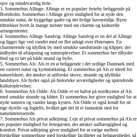
sjov og mindeværdig ferie.
3. Sommerhus Allinge: Allinge er en populær ferieby beliggende på
Bornholm. Sommerhus i Allinge giver mulighed for at nyde den
smukke natur, de hyggelige gader og det livlige havnemiljø. Byen
tiltrækker hvert år mange turister med sin charme og kulturelle
arrangementer.
4. Sommerhus Allinge Sandvig: Allinge Sandvig er en del af Allinge
og ligger lige ved vandet med en flot udsigt over Østersøen. En
charmerende og idyllisk by med smukke sandstrande og klipper, der
indbyder til afslapning og naturoplevelser. Et sommerhus her tilbyder
fred og ro tæt på både strand og byliv.
5. Sommerhus Als: Als er en ø beliggende i det sydlige Danmark med
en varieret natur og kyststrækning. Et sommerhus på Als er ideelt for
naturelskere, der ønsker at udforske skove, strande og idylliske
landsbyer. Als byder også på historiske seværdigheder og spændende
kulturoplevelser.
6. Sommerhus Als Odde: Als Odde er en halvø på nordkysten af Als
med smukke strande og klitter. Et sommerhus her giver mulighed for at
nyde naturen og vandre langs kysten. Als Odde er også kendt for sit
rige dyreliv og fugleliv, hvilket gør det til et fantastisk sted for
naturinteresserede.
7. Sommerhus Als privat udlejning: Leje af privat sommerhus på Als er
en populær mulighed for feriegæster, der ønsker uafhængighed og
komfort. Privat udlejning giver mulighed for at vælge mellem
forskellige sommerhuse med forskellige faciliteter og beliggenheder, så