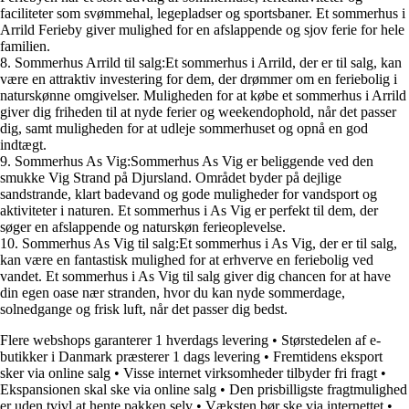
faciliteter som svømmehal, legepladser og sportsbaner. Et sommerhus i
Arrild Ferieby giver mulighed for en afslappende og sjov ferie for hele
familien.
8. Sommerhus Arrild til salg:Et sommerhus i Arrild, der er til salg, kan
være en attraktiv investering for dem, der drømmer om en feriebolig i
naturskønne omgivelser. Muligheden for at købe et sommerhus i Arrild
giver dig friheden til at nyde ferier og weekendophold, når det passer
dig, samt muligheden for at udleje sommerhuset og opnå en god
indtægt.
9. Sommerhus As Vig:Sommerhus As Vig er beliggende ved den
smukke Vig Strand på Djursland. Området byder på dejlige
sandstrande, klart badevand og gode muligheder for vandsport og
aktiviteter i naturen. Et sommerhus i As Vig er perfekt til dem, der
søger en afslappende og naturskøn ferieoplevelse.
10. Sommerhus As Vig til salg:Et sommerhus i As Vig, der er til salg,
kan være en fantastisk mulighed for at erhverve en feriebolig ved
vandet. Et sommerhus i As Vig til salg giver dig chancen for at have
din egen oase nær stranden, hvor du kan nyde sommerdage,
solnedgange og frisk luft, når det passer dig bedst.
Flere webshops garanterer 1 hverdags levering
•
Størstedelen af e-
butikker i Danmark præsterer 1 dags levering
•
Fremtidens eksport
sker via online salg
•
Visse internet virksomheder tilbyder fri fragt
•
Ekspansionen skal ske via online salg
•
Den prisbilligste fragtmulighed
er uden tvivl at hente pakken selv
•
Væksten bør ske via internettet
•