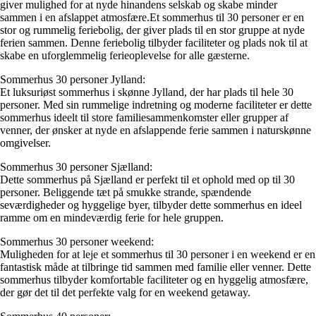
giver mulighed for at nyde hinandens selskab og skabe minder
sammen i en afslappet atmosfære.Et sommerhus til 30 personer er en
stor og rummelig feriebolig, der giver plads til en stor gruppe at nyde
ferien sammen. Denne feriebolig tilbyder faciliteter og plads nok til at
skabe en uforglemmelig ferieoplevelse for alle gæsterne.
Sommerhus 30 personer Jylland:
Et luksuriøst sommerhus i skønne Jylland, der har plads til hele 30
personer. Med sin rummelige indretning og moderne faciliteter er dette
sommerhus ideelt til store familiesammenkomster eller grupper af
venner, der ønsker at nyde en afslappende ferie sammen i naturskønne
omgivelser.
Sommerhus 30 personer Sjælland:
Dette sommerhus på Sjælland er perfekt til et ophold med op til 30
personer. Beliggende tæt på smukke strande, spændende
seværdigheder og hyggelige byer, tilbyder dette sommerhus en ideel
ramme om en mindeværdig ferie for hele gruppen.
Sommerhus 30 personer weekend:
Muligheden for at leje et sommerhus til 30 personer i en weekend er en
fantastisk måde at tilbringe tid sammen med familie eller venner. Dette
sommerhus tilbyder komfortable faciliteter og en hyggelig atmosfære,
der gør det til det perfekte valg for en weekend getaway.