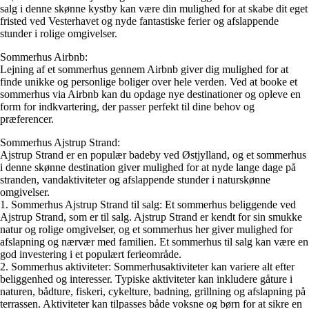
salg i denne skønne kystby kan være din mulighed for at skabe dit eget
fristed ved Vesterhavet og nyde fantastiske ferier og afslappende
stunder i rolige omgivelser.
Sommerhus Airbnb:
Lejning af et sommerhus gennem Airbnb giver dig mulighed for at
finde unikke og personlige boliger over hele verden. Ved at booke et
sommerhus via Airbnb kan du opdage nye destinationer og opleve en
form for indkvartering, der passer perfekt til dine behov og
præferencer.
Sommerhus Ajstrup Strand:
Ajstrup Strand er en populær badeby ved Østjylland, og et sommerhus
i denne skønne destination giver mulighed for at nyde lange dage på
stranden, vandaktiviteter og afslappende stunder i naturskønne
omgivelser.
1. Sommerhus Ajstrup Strand til salg: Et sommerhus beliggende ved
Ajstrup Strand, som er til salg. Ajstrup Strand er kendt for sin smukke
natur og rolige omgivelser, og et sommerhus her giver mulighed for
afslapning og nærvær med familien. Et sommerhus til salg kan være en
god investering i et populært ferieområde.
2. Sommerhus aktiviteter: Sommerhusaktiviteter kan variere alt efter
beliggenhed og interesser. Typiske aktiviteter kan inkludere gåture i
naturen, bådture, fiskeri, cykelture, badning, grillning og afslapning på
terrassen. Aktiviteter kan tilpasses både voksne og børn for at sikre en