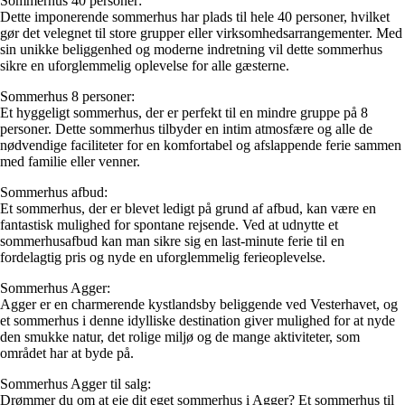
Sommerhus 40 personer:
Dette imponerende sommerhus har plads til hele 40 personer, hvilket
gør det velegnet til store grupper eller virksomhedsarrangementer. Med
sin unikke beliggenhed og moderne indretning vil dette sommerhus
sikre en uforglemmelig oplevelse for alle gæsterne.
Sommerhus 8 personer:
Et hyggeligt sommerhus, der er perfekt til en mindre gruppe på 8
personer. Dette sommerhus tilbyder en intim atmosfære og alle de
nødvendige faciliteter for en komfortabel og afslappende ferie sammen
med familie eller venner.
Sommerhus afbud:
Et sommerhus, der er blevet ledigt på grund af afbud, kan være en
fantastisk mulighed for spontane rejsende. Ved at udnytte et
sommerhusafbud kan man sikre sig en last-minute ferie til en
fordelagtig pris og nyde en uforglemmelig ferieoplevelse.
Sommerhus Agger:
Agger er en charmerende kystlandsby beliggende ved Vesterhavet, og
et sommerhus i denne idylliske destination giver mulighed for at nyde
den smukke natur, det rolige miljø og de mange aktiviteter, som
området har at byde på.
Sommerhus Agger til salg:
Drømmer du om at eje dit eget sommerhus i Agger? Et sommerhus til