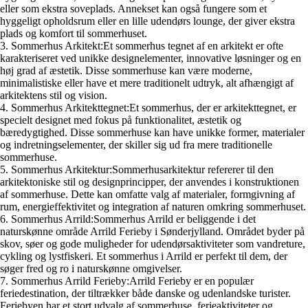
eller som ekstra soveplads. Annekset kan også fungere som et
hyggeligt opholdsrum eller en lille udendørs lounge, der giver ekstra
plads og komfort til sommerhuset.
3. Sommerhus Arkitekt:Et sommerhus tegnet af en arkitekt er ofte
karakteriseret ved unikke designelementer, innovative løsninger og en
høj grad af æstetik. Disse sommerhuse kan være moderne,
minimalistiske eller have et mere traditionelt udtryk, alt afhængigt af
arkitektens stil og vision.
4. Sommerhus Arkitekttegnet:Et sommerhus, der er arkitekttegnet, er
specielt designet med fokus på funktionalitet, æstetik og
bæredygtighed. Disse sommerhuse kan have unikke former, materialer
og indretningselementer, der skiller sig ud fra mere traditionelle
sommerhuse.
5. Sommerhus Arkitektur:Sommerhusarkitektur refererer til den
arkitektoniske stil og designprincipper, der anvendes i konstruktionen
af sommerhuse. Dette kan omfatte valg af materialer, formgivning af
rum, energieffektivitet og integration af naturen omkring sommerhuset.
6. Sommerhus Arrild:Sommerhus Arrild er beliggende i det
naturskønne område Arrild Ferieby i Sønderjylland. Området byder på
skov, søer og gode muligheder for udendørsaktiviteter som vandreture,
cykling og lystfiskeri. Et sommerhus i Arrild er perfekt til dem, der
søger fred og ro i naturskønne omgivelser.
7. Sommerhus Arrild Ferieby:Arrild Ferieby er en populær
feriedestination, der tiltrækker både danske og udenlandske turister.
Feriebyen har et stort udvalg af sommerhuse, ferieaktiviteter og