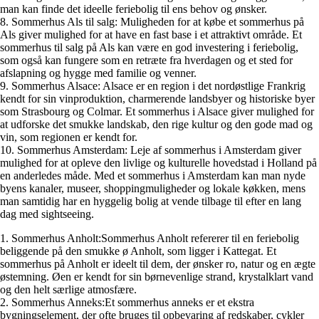
man kan finde det ideelle feriebolig til ens behov og ønsker.
8. Sommerhus Als til salg: Muligheden for at købe et sommerhus på
Als giver mulighed for at have en fast base i et attraktivt område. Et
sommerhus til salg på Als kan være en god investering i feriebolig,
som også kan fungere som en retræte fra hverdagen og et sted for
afslapning og hygge med familie og venner.
9. Sommerhus Alsace: Alsace er en region i det nordøstlige Frankrig
kendt for sin vinproduktion, charmerende landsbyer og historiske byer
som Strasbourg og Colmar. Et sommerhus i Alsace giver mulighed for
at udforske det smukke landskab, den rige kultur og den gode mad og
vin, som regionen er kendt for.
10. Sommerhus Amsterdam: Leje af sommerhus i Amsterdam giver
mulighed for at opleve den livlige og kulturelle hovedstad i Holland på
en anderledes måde. Med et sommerhus i Amsterdam kan man nyde
byens kanaler, museer, shoppingmuligheder og lokale køkken, mens
man samtidig har en hyggelig bolig at vende tilbage til efter en lang
dag med sightseeing.
1. Sommerhus Anholt:Sommerhus Anholt refererer til en feriebolig
beliggende på den smukke ø Anholt, som ligger i Kattegat. Et
sommerhus på Anholt er ideelt til dem, der ønsker ro, natur og en ægte
østemning. Øen er kendt for sin børnevenlige strand, krystalklart vand
og den helt særlige atmosfære.
2. Sommerhus Anneks:Et sommerhus anneks er et ekstra
bygningselement, der ofte bruges til opbevaring af redskaber, cykler