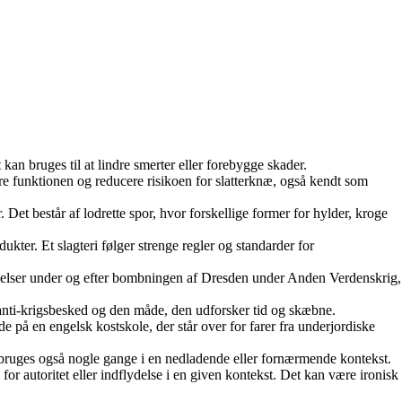
t kan bruges til at lindre smerter eller forebygge skader.
re funktionen og reducere risikoen for slatterknæ, også kendt som
. Det består af lodrette spor, hvor forskellige former for hylder, kroge
ukter. Et slagteri følger strenge regler og standarder for
evelser under og efter bombningen af Dresden under Anden Verdenskrig,
anti-krigsbesked og den måde, den udforsker tid og skæbne.
 på en engelsk kostskole, der står over for farer fra underjordiske
et bruges også nogle gange i en nedladende eller fornærmende kontekst.
or autoritet eller indflydelse i en given kontekst. Det kan være ironisk