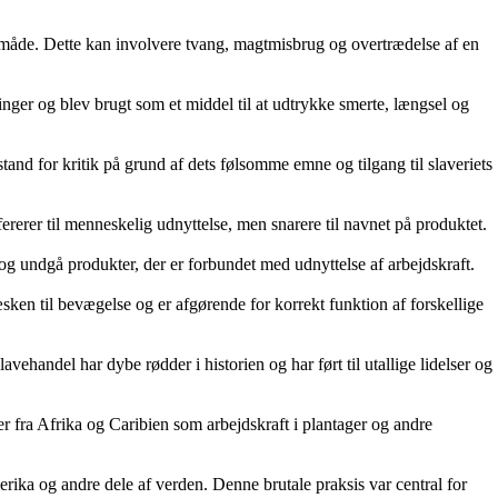
ig måde. Dette kan involvere tvang, magtmisbrug og overtrædelse af en
ninger og blev brugt som et middel til at udtrykke smerte, længsel og
tand for kritik på grund af dets følsomme emne og tilgang til slaveriets
rerer til menneskelig udnyttelse, men snarere til navnet på produktet.
og undgå produkter, der er forbundet med udnyttelse af arbejdskraft.
sken til bevægelse og er afgørende for korrekt funktion af forskellige
handel har dybe rødder i historien og har ført til utallige lidelser og
r fra Afrika og Caribien som arbejdskraft i plantager og andre
erika og andre dele af verden. Denne brutale praksis var central for