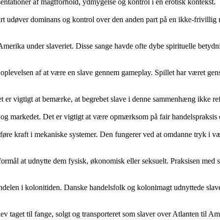
entationer af magtforhold, ydmygelse og kontrol i en erotisk kontekst.
 part udøver dominans og kontrol over den anden part på en ikke-frivill
i Amerika under slaveriet. Disse sange havde ofte dybe spirituelle betyd
e oplevelsen af at være en slave gennem gameplay. Spillet har været gens
t er vigtigt at bemærke, at begrebet slave i denne sammenhæng ikke refe
 og markedet. Det er vigtigt at være opmærksom på fair handelspraksis 
erføre kraft i mekaniske systemer. Den fungerer ved at omdanne tryk i væ
ål at udnytte dem fysisk, økonomisk eller seksuelt. Praksisen med slave
ndelen i kolonitiden. Danske handelsfolk og kolonimagt udnyttede slave
 taget til fange, solgt og transporteret som slaver over Atlanten til Am