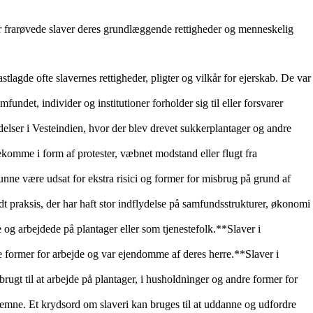
kter frarøvede slaver deres grundlæggende rettigheder og menneskelig
stlagde ofte slavernes rettigheder, pligter og vilkår for ejerskab. De var
det, individer og institutioner forholder sig til eller forsvarer
elser i Vesteindien, hvor der blev drevet sukkerplantager og andre
ekomme i form af protester, væbnet modstand eller flugt fra
unne være udsat for ekstra risici og former for misbrug på grund af
dt praksis, der har haft stor indflydelse på samfundsstrukturer, økonomi
 og arbejdede på plantager eller som tjenestefolk.**Slaver i
ge former for arbejde og var ejendomme af deres herre.**Slaver i
rugt til at arbejde på plantager, i husholdninger og andre former for
 emne. Et krydsord om slaveri kan bruges til at uddanne og udfordre