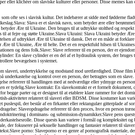
er eller klichéer om slaviske kulturer eller personer. Disse memes kan om
å, som ofte ses i slavisk kultur. Det indebærer at sidde med fødderne f
olkeslag.Slava: Slava er et slavisk navn, som betyder ære eller berømme
m betyder Ære til Ukraine. Den bruges til at udtrykke stolthed og resp
til at fejre og støtte Ukraine.Slava Ukraini: Slava Ukraini betyder Ære 
ttelsen af udtrykket Ære til Ukraine til dansk. Det er en måde at forkla
re til Ukraine, Ære til helte. Det er en respektfuld hilsen til Ukrain
ationen og dens folk.Slave: Slave refererer til en person, der er ejendo
cylinder: En slave cylinder er en del af et hydraulisk system, der bruges t
trollere bevægelsen i systemet.
 om slaveri, undertrykkelse og modstand mod uretfærdighed. Disse film k
å underkastelse og kontrol over en person, der betragtes som en slave. 
lse refererer til handlingen med at nedværdige eller ydmyge en person,
r tydelig.Slave kontrakt: En slavekontrakt er et formelt dokument, der
for begge parter og er designet til at etablere klare rammer for det do
tish-aktiviteter relateret til slaveri eller BDSM. Disse kostumer kan varier
uslespil, der består af en firkantet eller rektangulær gitterplade af sor
opdragelse: Slaveopdragelse refererer til den proces, hvor en person træne
g indoktrinering i dominans- og submission-dynamikker.Slave pens quests:
 underkastelsesrolle. Disse quests kan variere i formål og kompleksitet og
, der fokuserer på seksuelle handlinger og fantasier relateret til slave
kst.Slave porno: Slaveporno er en genre af pornografisk materiale, der fo