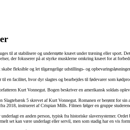
ker
ruges til at stabilisere og understøtte knæet under træning eller sport. De
elser, der fokuserer på at styrke musklerne omkring knæet for at forbed
t skabe fleksible og let tilgængelige udstillings- og opbevaringsløsninger
til en facilitet, hvor dyr slagtes og bearbejdes til fødevarer som kødprod
forfatteren Kurt Vonnegut. Bogen beskriver en amerikansk soldats opl
gen Slagtebænk 5 skrevet af Kurt Vonnegut. Romanen er berømt for sin 
a 2018, instrueret af Crispian Mills. Filmen følger en gruppe studerende
er underlagt en anden person, typisk fra historiske slaversystemer. Ord
elt set kan være underlagt eller servil, men som stadig har en vis form f