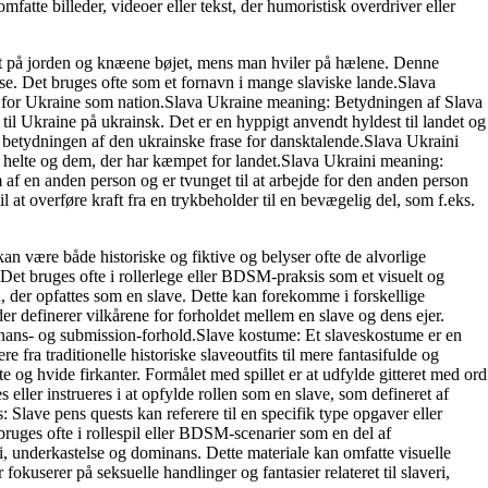
fatte billeder, videoer eller tekst, der humoristisk overdriver eller
ladt på jorden og knæene bøjet, mens man hviler på hælene. Denne
lse. Det bruges ofte som et fornavn i mange slaviske lande.Slava
ekt for Ukraine som nation.Slava Ukraine meaning: Betydningen af Slava
til Ukraine på ukrainsk. Det er en hyppigt anvendt hyldest til landet og
re betydningen af den ukrainske frase for dansktalende.Slava Ukraini
es helte og dem, der har kæmpet for landet.Slava Ukraini meaning:
m af en anden person og er tvunget til at arbejde for den anden person
il at overføre kraft fra en trykbeholder til en bevægelig del, som f.eks.
an være både historiske og fiktive og belyser ofte de alvorlige
Det bruges ofte i rollerlege eller BDSM-praksis som et visuelt og
 der opfattes som en slave. Dette kan forekomme i forskellige
 definerer vilkårene for forholdet mellem en slave og dens ejer.
minans- og submission-forhold.Slave kostume: Et slaveskostume er en
e fra traditionelle historiske slaveoutfits til mere fantasifulde og
te og hvide firkanter. Formålet med spillet er at udfylde gitteret med ord
s eller instrueres i at opfylde rollen som en slave, som defineret af
 Slave pens quests kan referere til en specifik type opgaver eller
 bruges ofte i rollespil eller BDSM-scenarier som en del af
ri, underkastelse og dominans. Dette materiale kan omfatte visuelle
kuserer på seksuelle handlinger og fantasier relateret til slaveri,