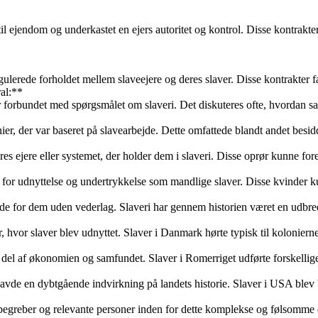
 til ejendom og underkastet en ejers autoritet og kontrol. Disse kontra
egulerede forholdet mellem slaveejere og deres slaver. Disse kontrakter fa
ral:**
rbundet med spørgsmålet om slaveri. Det diskuteres ofte, hvordan samfun
, der var baseret på slavearbejde. Dette omfattede blandt andet besidd
s ejere eller systemet, der holder dem i slaveri. Disse oprør kunne for
m for udnyttelse og undertrykkelse som mandlige slaver. Disse kvinder k
bejde for dem uden vederlag. Slaveri har gennem historien været en udbre
 hvor slaver blev udnyttet. Slaver i Danmark hørte typisk til kolonierne
al del af økonomien og samfundet. Slaver i Romerriget udførte forskelli
 havde en dybtgående indvirkning på landets historie. Slaver i USA blev b
, begreber og relevante personer inden for dette komplekse og følsomme