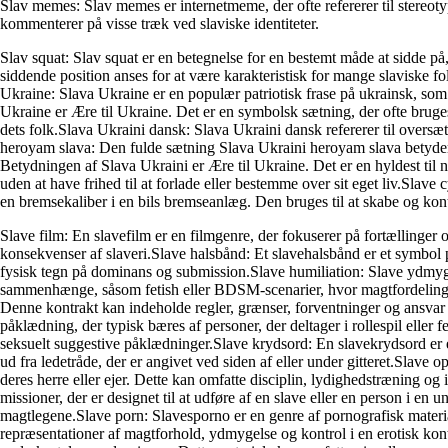
Slav memes: Slav memes er internetmeme, der ofte refererer til stereotyp
kommenterer på visse træk ved slaviske identiteter.
Slav squat: Slav squat er en betegnelse for en bestemt måde at sidde p
siddende position anses for at være karakteristisk for mange slaviske f
Ukraine: Slava Ukraine er en populær patriotisk frase på ukrainsk, so
Ukraine er Ære til Ukraine. Det er en symbolsk sætning, der ofte bruges 
dets folk.Slava Ukraini dansk: Slava Ukraini dansk refererer til oversæ
heroyam slava: Den fulde sætning Slava Ukraini heroyam slava betyder Æ
Betydningen af Slava Ukraini er Ære til Ukraine. Det er en hyldest til n
uden at have frihed til at forlade eller bestemme over sit eget liv.Slave 
en bremsekaliber i en bils bremseanlæg. Den bruges til at skabe og kon
Slave film: En slavefilm er en filmgenre, der fokuserer på fortællinger
konsekvenser af slaveri.Slave halsbånd: Et slavehalsbånd er et symbol p
fysisk tegn på dominans og submission.Slave humiliation: Slave ydmyge
sammenhænge, såsom fetish eller BDSM-scenarier, hvor magtfordelingen e
Denne kontrakt kan indeholde regler, grænser, forventninger og ansvar 
påklædning, der typisk bæres af personer, der deltager i rollespil eller fe
seksuelt suggestive påklædninger.Slave krydsord: En slavekrydsord er et p
ud fra ledetråde, der er angivet ved siden af eller under gitteret.Slave 
deres herre eller ejer. Dette kan omfatte disciplin, lydighedstræning o
missioner, der er designet til at udføre af en slave eller en person i en
magtlegene.Slave porn: Slavesporno er en genre af pornografisk materiale
repræsentationer af magtforhold, ydmygelse og kontrol i en erotisk konte