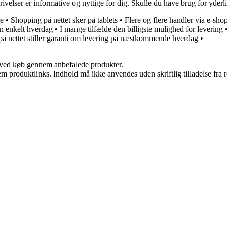
velser er informative og nyttige for dig. Skulle du have brug for yderli
re
•
Shopping på nettet sker på tablets
•
Flere og flere handler via e-sho
en enkelt hverdag
•
I mange tilfælde den billigste mulighed for levering
på nettet stiller garanti om levering på næstkommende hverdag
•
 ved køb gennem anbefalede produkter.
m produktlinks. Indhold må ikke anvendes uden skriftlig tilladelse fra r