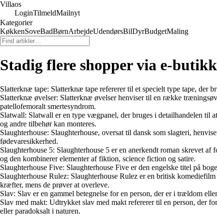
Villaos
Login
Tilmeld
Mailnyt
Kategorier
Køkken
Sove
Bad
Børn
Arbejde
Udendørs
Bil
Dyr
Budget
Maling
Stadig flere shopper via e-butik
Slatterknæ tape: Slatterknæ tape refererer til et specielt type tape, der b
Slatterknæ øvelser: Slatterknæ øvelser henviser til en række træningsøv
patellofemoralt smertesyndrom.
Slatwall: Slatwall er en type vægpanel, der bruges i detailhandelen til a
og andre tilbehør kan monteres.
Slaughterhouse: Slaughterhouse, oversat til dansk som slagteri, henviser 
fødevaresikkerhed.
Slaughterhouse 5: Slaughterhouse 5 er en anerkendt roman skrevet af 
og den kombinerer elementer af fiktion, science fiction og satire.
Slaughterhouse Five: Slaughterhouse Five er den engelske titel på bo
Slaughterhouse Rulez: Slaughterhouse Rulez er en britisk komediefilm fr
kræfter, mens de prøver at overleve.
Slav: Slav er en gammel betegnelse for en person, der er i trældom ell
Slav med makt: Udtrykket slav med makt refererer til en person, der form
eller paradoksalt i naturen.