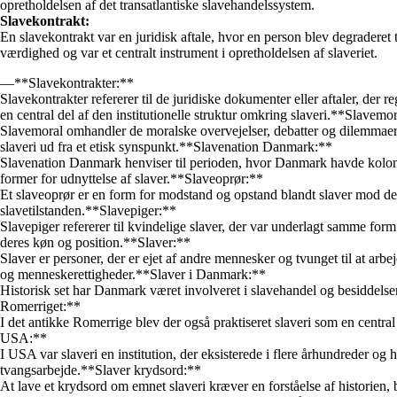
opretholdelsen af det transatlantiske slavehandelssystem.
Slavekontrakt:
En slavekontrakt var en juridisk aftale, hvor en person blev degraderet
værdighed og var et centralt instrument i opretholdelsen af slaveriet.
—**Slavekontrakter:**
Slavekontrakter refererer til de juridiske dokumenter eller aftaler, der r
en central del af den institutionelle struktur omkring slaveri.**Slavemo
Slavemoral omhandler de moralske overvejelser, debatter og dilemmaer fo
slaveri ud fra et etisk synspunkt.**Slavenation Danmark:**
Slavenation Danmark henviser til perioden, hvor Danmark havde kolonier
former for udnyttelse af slaver.**Slaveoprør:**
Et slaveoprør er en form for modstand og opstand blandt slaver mod dere
slavetilstanden.**Slavepiger:**
Slavepiger refererer til kvindelige slaver, der var underlagt samme for
deres køn og position.**Slaver:**
Slaver er personer, der er ejet af andre mennesker og tvunget til at ar
og menneskerettigheder.**Slaver i Danmark:**
Historisk set har Danmark været involveret i slavehandel og besiddelser,
Romerriget:**
I det antikke Romerrige blev der også praktiseret slaveri som en centr
USA:**
I USA var slaveri en institution, der eksisterede i flere århundreder og
tvangsarbejde.**Slaver krydsord:**
At lave et krydsord om emnet slaveri kræver en forståelse af historien