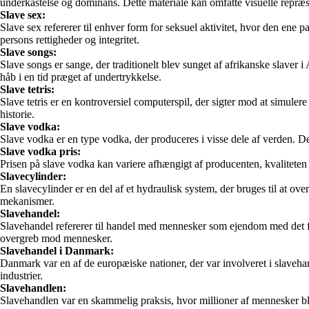
underkastelse og dominans. Dette materiale kan omfatte visuelle repræs
Slave sex:
Slave sex refererer til enhver form for seksuel aktivitet, hvor den ene
persons rettigheder og integritet.
Slave songs:
Slave songs er sange, der traditionelt blev sunget af afrikanske slaver 
håb i en tid præget af undertrykkelse.
Slave tetris:
Slave tetris er en kontroversiel computerspil, der sigter mod at simuler
historie.
Slave vodka:
Slave vodka er en type vodka, der produceres i visse dele af verden. De
Slave vodka pris:
Prisen på slave vodka kan variere afhængigt af producenten, kvaliteten
Slavecylinder:
En slavecylinder er en del af et hydraulisk system, der bruges til at ov
mekanismer.
Slavehandel:
Slavehandel refererer til handel med mennesker som ejendom med det form
overgreb mod mennesker.
Slavehandel i Danmark:
Danmark var en af de europæiske nationer, der var involveret i slaveha
industrier.
Slavehandlen:
Slavehandlen var en skammelig praksis, hvor millioner af mennesker blev