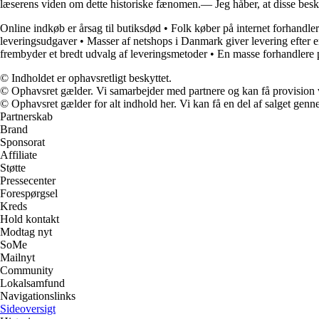
læserens viden om dette historiske fænomen.— Jeg håber, at disse beskri
Online indkøb er årsag til butiksdød
•
Folk køber på internet forhandle
leveringsudgaver
•
Masser af netshops i Danmark giver levering efter 
frembyder et bredt udvalg af leveringsmetoder
•
En masse forhandlere 
© Indholdet er ophavsretligt beskyttet.
© Ophavsret gælder. Vi samarbejder med partnere og kan få provision
© Ophavsret gælder for alt indhold her. Vi kan få en del af salget genne
Partnerskab
Brand
Sponsorat
Affiliate
Støtte
Pressecenter
Forespørgsel
Kreds
Hold kontakt
Modtag nyt
SoMe
Mailnyt
Community
Lokalsamfund
Navigationslinks
Sideoversigt