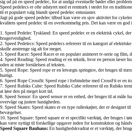
sig ud på en speed pedelec, for at undgå eventuelle bøder eller probl
Speed pedelecs er ofte udstyret med et remtræk i stedet for en traditio
til et populært valg blandt speed pedelec entusiaster.
Jagt på gode speed pedelec tilbud kan være en sjov aktivitet for cykelent
kvalitets speed pedelec til en overkommelig pris. Det kan være en god id
1. Speed Pedelec Tyskland: En speed pedelec er en elektrisk cykel, de
brugervenlighed.
2. Speed Pedelecs: Speed pedelecs refererer til en kategori af elektris
skulle anstrenge sig alt for meget.
3. Speed Racer: Speed Racer er en populær animeret tv-serie og film, de
4. Speed Reading: Speed reading er en teknik, hvor en person læser hur
uden at miste forståelsen af teksten.
5. Speed Rope: Speed rope er en letvægts springtov, der bruges til træ
hurtigt.
6. Speed Rope Crossfit: Speed rope i forbindelse med CrossFit er en tr
7. Speed Rubiks Cube: Speed Rubiks Cube refererer til en Rubiks terning
at løse den på meget kort tid.
8. Speed Sensor: En speed sensor er en enhed, der bruges til at måle ha
overvåge og justere hastigheden.
9. Speed Skates: Speed skates er en type rulleskøjter, der er designet til
bevægelser.
10. Speed Square: Speed square er et specifikt værktøj, der bruges i t
kan være nyttigt til forskellige opgaver inden for konstruktion og hånd
Speed Square Bauhaus:
En hastighedskvadrat er et værktøj, der brug