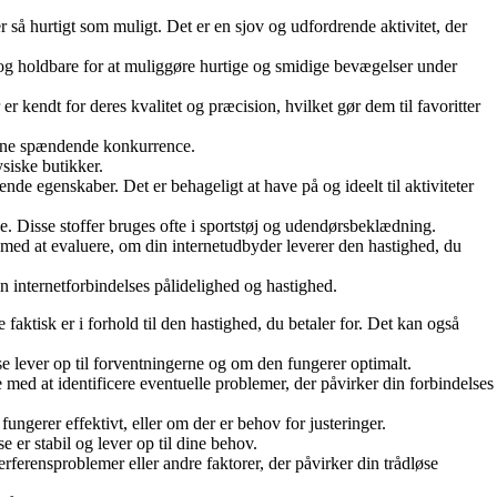
så hurtigt som muligt. Det er en sjov og udfordrende aktivitet, der
 og holdbare for at muliggøre hurtige og smidige bevægelser under
 kendt for deres kvalitet og præcision, hvilket gør dem til favoritter
enne spændende konkurrence.
ysiske butikker.
rende egenskaber. Det er behageligt at have på og ideelt til aktiviteter
de. Disse stoffer bruges ofte i sportstøj og udendørsbeklædning.
 med at evaluere, om din internetudbyder leverer den hastighed, du
in internetforbindelses pålidelighed og hastighed.
 faktisk er i forhold til den hastighed, du betaler for. Det kan også
se lever op til forventningerne og om den fungerer optimalt.
 med at identificere eventuelle problemer, der påvirker din forbindelses
ungerer effektivt, eller om der er behov for justeringer.
e er stabil og lever op til dine behov.
erferensproblemer eller andre faktorer, der påvirker din trådløse