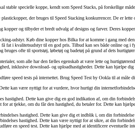
l stable specielle koppe, kendt som Speed Stacks, på forskellige måder 
plastickopper, der bruges til Speed Stacking konkurrencer. De er lette
opper og tilbyder et bredt udvalg af designs og farver. Deres kopper er
acking-udstyr. Køb dine kopper hos Bilka for at komme i gang med d
 fat i kvalitetsudstyr til en god pris. Tilbud kan ses både online og i f
og bruges ofte til sportstøj, løbetøj og badetøj på grund af dets hurtigtør
aterialer, som alle har den fælles egenskab at være lette og hurtigtørren
tighed, inklusive download- og uploadhastigheder. Dette kan hjælpe dig
udføre speed tests på internettet. Brug Speed Test by Ookla til at måle d
ette kan være nyttigt for at vurdere, hvor hurtigt din internetforbindelse
ses hastighed. Dette kan give dig en god indikation af, om din forbindel
or at tjekke, om du får den hastighed, du betaler for. Dette kan hjælpe
indelses hastighed. Dette kan give dig et indblik i, om din forbindelse f
indelses hastighed. Dette kan være nyttigt for at sikre, at din forbindels
udføre en speed test. Dette kan hjælpe med at identificere eventuelle int