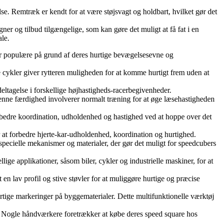
lse. Remtræk er kendt for at være støjsvagt og holdbart, hvilket gør det
ner og tilbud tilgængelige, som kan gøre det muligt at få fat i en
ale.
ler populære på grund af deres hurtige bevægelsesevne og
se cykler giver rytteren muligheden for at komme hurtigt frem uden at
eltagelse i forskellige højhastigheds-racerbegivenheder.
 Denne færdighed involverer normalt træning for at øge læsehastigheden
forbedre koordination, udholdenhed og hastighed ved at hoppe over det
 at forbedre hjerte-kar-udholdenhed, koordination og hurtighed.
 specielle mekanismer og materialer, der gør det muligt for speedcubers
ge applikationer, såsom biler, cykler og industrielle maskiner, for at
t en lav profil og stive støvler for at muliggøre hurtige og præcise
urtige markeringer på byggematerialer. Dette multifunktionelle værktøj
r. Nogle håndværkere foretrækker at købe deres speed square hos