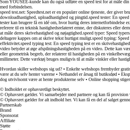
Som YOUSEE-kunde kan du også udføre en speed test for at måle din inte
med forbindelsen.
speed test.net: Speedtest.net er en populær online tjeneste, der giver b
downloadhastighed, uploadhastighed og pingtid.speed tester: En speed te
tester kan brugere få en idé om, hvor hurtig deres internetforbindelse 
referere til en teknisk hastighedsrelateret emne, der diskuteres eller de
at måle deres skrivehastighed og nøjagtighed.speed typer: Speed typers ka
deltagere kappes om at skrive tekst hurtigst muligt.speed typing: Speed 
effektivitet.speed typing test: En speed typing test er en skrivehastighed
video betyder at øge afspilningshastigheden på en video. Dette kan være
eller geometrisk begreb, der relaterer til hastigheden på en vinkelbev
millimeter. Dette værktøj bruges muligvis til at måle vinkler eller hastig
Hvordan skiller webshops sig ud?
•
Enkelte webshops frembyder gratis
være at du selv henter varerne
•
Nethandel er årsag til butiksdød
•
Eksp
dog utvivlsomt være at hente produkterne selv
•
Online shopping stiger
© Indholdet er ophavsretligt beskyttet.
© Ophavsret gælder. Vi samarbejder med partnere og kan få provision
© Ophavsret gælder for alt indhold her. Vi kan få en del af salget genne
Partnerskab
Brand
Sponsorat
Affiliate
Støtte