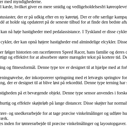
emer med myndighederne.
nel kæde, hvilket giver en mere smidig og vedligeholdelsesfri køreopleve
usiaster, der er på udkig efter en ny køretøj. Der er ofte særlige kampag
é at holde sig opdateret på de seneste tilbud for at finde den bedste aft
r kan nå høje hastigheder med pedalassistance. I Tyskland er disse cyk
ke cykler, der kan opnå højere hastigheder end almindelige elcykler. Dis
r følger historien om racerføreren Speed Racer, hans familie og deres d
tigt og effektivt for at absorbere større mængder tekst på kortere tid.
ning og fitnessformål. Denne type tov er designet til at hjælpe med at 
æningsøvelse, der inkorporerer springning med et letvægts springtov for
, der er designet til at blive løst på rekordtid. Denne type terning har
stigheden på et bevægende objekt. Denne type sensor anvendes i forskelli
 hurtig og effektiv skøjteløb på lange distancer. Disse skøjter har normal
ømrer- og snedkerarbejde for at tage præcise vinkelmålinger og udføre h
værk.
es inden for tømrerarbejde til præcise vinkelmålinger og layoutopgave