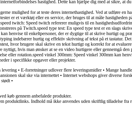
rnetforbindelses hastighed. Dette kan hjælpe dig med at sikre, at du få
rugerne mulighed for at teste deres internethastighed. Ved at udføre en 
ster er et værktøj eller en service, der bruges til at måle hastigheden 
er.speed twitch: Speed twitch refererer muligvis til en hastighedsudfor
monstreres på Twitch.speed type test: En speed type test er en slags skriv
n henvise til enkeltpersoner, der er dygtige til at skrive hurtigt og præ
typing indebærer hurtig og effektiv skrivning af tekst på et tastatur. De
stest, hvor brugere skal skrive en tekst hurtigt og korrekt for at evaluere
 nyttigt, hvis man ønsker at se en video hurtigere eller gennemgå den p
ægelse eller rotation.speed vinkel 300mm: Speed vinkel 300mm kan henvi
heder i specifikke opgaver eller projekter.
 levering
•
E-forretninger udlover flere leveringsmidler
•
Mange handler
ansionen skal ske via internettet
•
Internet webshops giver diverse fors
 stødt
•
 ved køb gennem anbefalede produkter.
m produktlinks. Indhold må ikke anvendes uden skriftlig tilladelse fra r