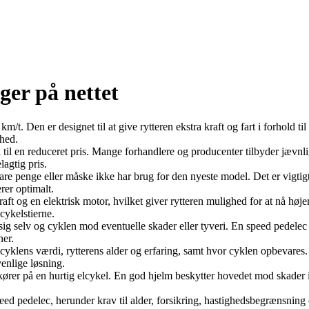
ger på nettet
km/t. Den er designet til at give rytteren ekstra kraft og fart i forhold
ghed.
 til en reduceret pris. Mange forhandlere og producenter tilbyder jævnli
agtig pris.
re penge eller måske ikke har brug for den nyeste model. Det er vigtigt 
rer optimalt.
ft og en elektrisk motor, hvilket giver rytteren mulighed for at nå høje
cykelstierne.
tte sig selv og cyklen mod eventuelle skader eller tyveri. En speed ped
ner.
cyklens værdi, rytterens alder og erfaring, samt hvor cyklen opbevares. D
venlige løsning.
ører på en hurtig elcykel. En god hjelm beskytter hovedet mod skader i t
ed pedelec, herunder krav til alder, forsikring, hastighedsbegrænsning og