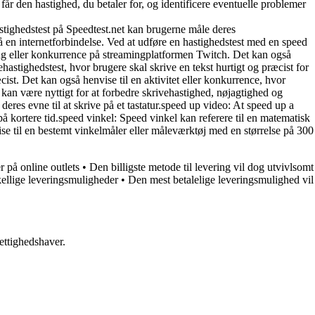
r den hastighed, du betaler for, og identificere eventuelle problemer
hastighedstest på Speedtest.net kan brugerne måle deres
på en internetforbindelse. Ved at udføre en hastighedstest med en speed
dring eller konkurrence på streamingplatformen Twitch. Det kan også
ehastighedstest, hvor brugere skal skrive en tekst hurtigt og præcist for
cist. Det kan også henvise til en aktivitet eller konkurrence, hvor
t kan være nyttigt for at forbedre skrivehastighed, nøjagtighed og
 deres evne til at skrive på et tastatur.speed up video: At speed up a
å kortere tid.speed vinkel: Speed vinkel kan referere til en matematisk
se til en bestemt vinkelmåler eller måleværktøj med en størrelse på 300
 på online outlets
•
Den billigste metode til levering vil dog utvivlsomt
kellige leveringsmuligheder
•
Den mest betalelige leveringsmulighed vil
ettighedshaver.