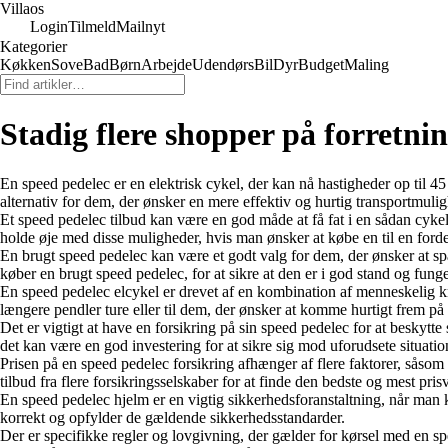
Villaos
Login
Tilmeld
Mailnyt
Kategorier
Køkken
Sove
Bad
Børn
Arbejde
Udendørs
Bil
Dyr
Budget
Maling
Stadig flere shopper på forretnin
En speed pedelec er en elektrisk cykel, der kan nå hastigheder op til 45 
alternativ for dem, der ønsker en mere effektiv og hurtig transportmuli
Et speed pedelec tilbud kan være en god måde at få fat i en sådan cykel
holde øje med disse muligheder, hvis man ønsker at købe en til en fordel
En brugt speed pedelec kan være et godt valg for dem, der ønsker at spa
køber en brugt speed pedelec, for at sikre at den er i god stand og funge
En speed pedelec elcykel er drevet af en kombination af menneskelig kra
længere pendler ture eller til dem, der ønsker at komme hurtigt frem på 
Det er vigtigt at have en forsikring på sin speed pedelec for at besky
det kan være en god investering for at sikre sig mod uforudsete situatio
Prisen på en speed pedelec forsikring afhænger af flere faktorer, såsom 
tilbud fra flere forsikringsselskaber for at finde den bedste og mest pris
En speed pedelec hjelm er en vigtig sikkerhedsforanstaltning, når man k
korrekt og opfylder de gældende sikkerhedsstandarder.
Der er specifikke regler og lovgivning, der gælder for kørsel med en spe