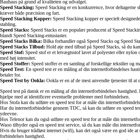
Bauhaus på grund af kvaliteten og udvalget.
Speed Stacking:
Speed Stacking er en konkurrence, hvor deltagerne ska
kræver både præcision og fart.
Speed Stacking Kopper:
Speed Stacking kopper er specielt designede 
stabling.
Speed Stacks:
Speed Stacks er en populær producent af Speed Stacking k
blandt Speed Stacking-entusiaster.
Speed Stacks Bilka:
Bilka forhandler også Speed Stacks og Speed St
Speed Stacks Tilbud:
Hold øje med tilbud på Speed Stacks, så du kan få
Speed Stof:
Speed stof er et letvægtsstof lavet af polyester eller nylon 
med høj intensitet.
Speed Stoffer:
Speed stoffer er en samling af forskellige tekstiler og m
Speed Test:
En speed test er en måling af din internetforbindelses has
betaler for.
Speed Test by Ookla:
Ookla er en af de mest anvendte tjenester til at 
Speed test på dansk er en måling af din internetforbindelses hastighed. D
hjælpe med at identificere eventuelle problemer med forbindelsen.
Hos Stofa kan du udføre en speed test for at måle din internetforbindel
Har du internetforbindelse gennem TDC, så kan du udføre en speed test f
ydeevne.
Hos Telenor kan du også udføre en speed test for at måle din internetforb
Waoo tilbyder også en speed test service, så du kan måle din internetforb
Hvis du bruger trådløst internet (wifi), kan det også være en god ide at 
forbindelses hastighed.