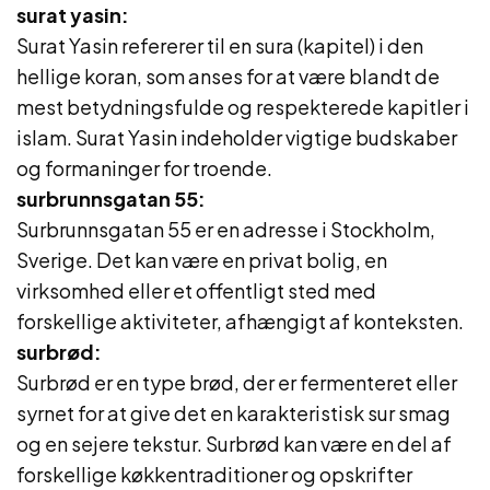
surat yasin:
Surat Yasin refererer til en sura (kapitel) i den
hellige koran, som anses for at være blandt de
mest betydningsfulde og respekterede kapitler i
islam. Surat Yasin indeholder vigtige budskaber
og formaninger for troende.
surbrunnsgatan 55:
Surbrunnsgatan 55 er en adresse i Stockholm,
Sverige. Det kan være en privat bolig, en
virksomhed eller et offentligt sted med
forskellige aktiviteter, afhængigt af konteksten.
surbrød:
Surbrød er en type brød, der er fermenteret eller
syrnet for at give det en karakteristisk sur smag
og en sejere tekstur. Surbrød kan være en del af
forskellige køkkentraditioner og opskrifter