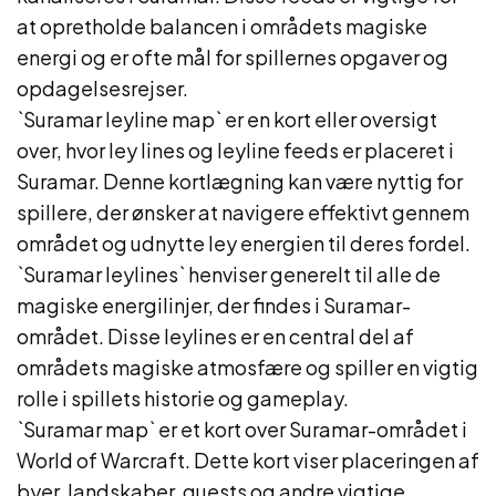
at opretholde balancen i områdets magiske
energi og er ofte mål for spillernes opgaver og
opdagelsesrejser.
`Suramar leyline map` er en kort eller oversigt
over, hvor ley lines og leyline feeds er placeret i
Suramar. Denne kortlægning kan være nyttig for
spillere, der ønsker at navigere effektivt gennem
området og udnytte ley energien til deres fordel.
`Suramar leylines` henviser generelt til alle de
magiske energilinjer, der findes i Suramar-
området. Disse leylines er en central del af
områdets magiske atmosfære og spiller en vigtig
rolle i spillets historie og gameplay.
`Suramar map` er et kort over Suramar-området i
World of Warcraft. Dette kort viser placeringen af
byer, landskaber, quests og andre vigtige