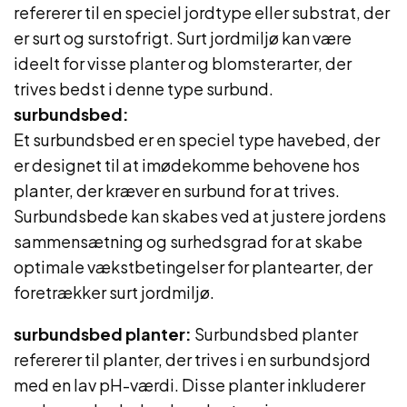
refererer til en speciel jordtype eller substrat, der
er surt og surstofrigt. Surt jordmiljø kan være
ideelt for visse planter og blomsterarter, der
trives bedst i denne type surbund.
surbundsbed:
Et surbundsbed er en speciel type havebed, der
er designet til at imødekomme behovene hos
planter, der kræver en surbund for at trives.
Surbundsbede kan skabes ved at justere jordens
sammensætning og surhedsgrad for at skabe
optimale vækstbetingelser for plantearter, der
foretrækker surt jordmiljø.
surbundsbed planter:
Surbundsbed planter
refererer til planter, der trives i en surbundsjord
med en lav pH-værdi. Disse planter inkluderer