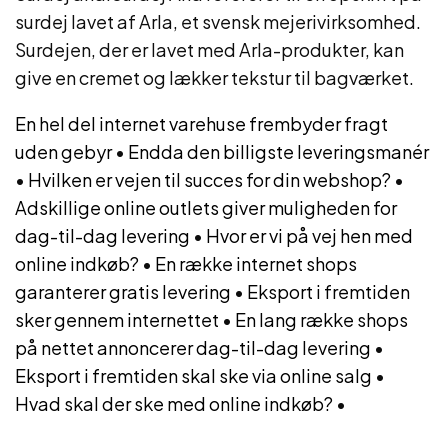
surdej lavet af Arla, et svensk mejerivirksomhed.
Surdejen, der er lavet med Arla-produkter, kan
give en cremet og lækker tekstur til bagværket.
En hel del internet varehuse frembyder fragt
uden gebyr
•
Endda den billigste leveringsmanér
•
Hvilken er vejen til succes for din webshop?
•
Adskillige online outlets giver muligheden for
dag-til-dag levering
•
Hvor er vi på vej hen med
online indkøb?
•
En række internet shops
garanterer gratis levering
•
Eksport i fremtiden
sker gennem internettet
•
En lang række shops
på nettet annoncerer dag-til-dag levering
•
Eksport i fremtiden skal ske via online salg
•
Hvad skal der ske med online indkøb?
•