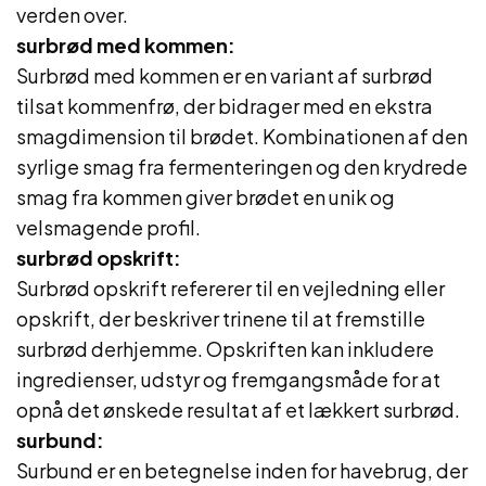
verden over.
surbrød med kommen:
Surbrød med kommen er en variant af surbrød
tilsat kommenfrø, der bidrager med en ekstra
smagdimension til brødet. Kombinationen af den
syrlige smag fra fermenteringen og den krydrede
smag fra kommen giver brødet en unik og
velsmagende profil.
surbrød opskrift:
Surbrød opskrift refererer til en vejledning eller
opskrift, der beskriver trinene til at fremstille
surbrød derhjemme. Opskriften kan inkludere
ingredienser, udstyr og fremgangsmåde for at
opnå det ønskede resultat af et lækkert surbrød.
surbund:
Surbund er en betegnelse inden for havebrug, der