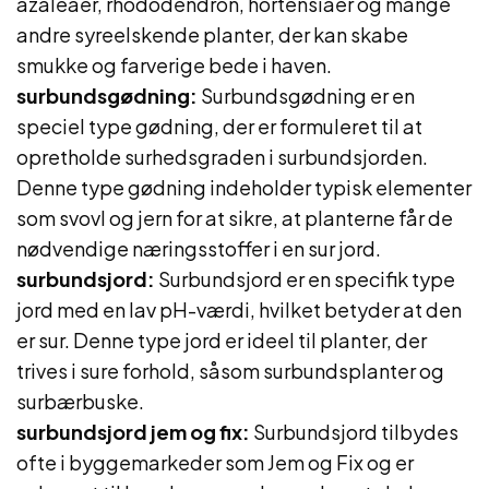
azaleaer, rhododendron, hortensiaer og mange
andre syreelskende planter, der kan skabe
smukke og farverige bede i haven.
surbundsgødning:
Surbundsgødning er en
speciel type gødning, der er formuleret til at
opretholde surhedsgraden i surbundsjorden.
Denne type gødning indeholder typisk elementer
som svovl og jern for at sikre, at planterne får de
nødvendige næringsstoffer i en sur jord.
surbundsjord:
Surbundsjord er en specifik type
jord med en lav pH-værdi, hvilket betyder at den
er sur. Denne type jord er ideel til planter, der
trives i sure forhold, såsom surbundsplanter og
surbærbuske.
surbundsjord jem og fix:
Surbundsjord tilbydes
ofte i byggemarkeder som Jem og Fix og er