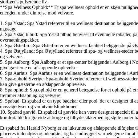
storbyens pulserende liv.
**Spa Wellness Ophold:** Et spa wellness ophold er en skøn mulighed f
energien under din rejse mod velvære.
1. Spa Ystad: Spa Ystad refererer til en wellness-destination beliggend
massage.
2. Spa Ystad tilbud: Spa Ystad tilbud henviser til eventuelle rabatter, pa
overnatningspakker.
3. Spa Østerbro: Spa Østerbro er en wellness-facilitet beliggende på Øs
4. Spa Østjylland: Spa Østjylland refererer til spa- og wellness-steder 
og velvære.
5. Spa Aalborg: Spa Aalborg er et spa-center beliggende i Aalborg i No
give gæsterne en afslappende oplevelse.
6. Spa Aarhus: Spa Aarhus er en wellness-destination beliggende i Aarhu
7. Spa-ophold Sverige: Spa-ophold Sverige refererer til wellness-steder
kan give gæsterne en afslappende oplevelse.
8. Spa.ophold: Spa.ophold er en generel betegnelse for et ophold på et 
fremmer afslapning og velvære.
9. Spabad: Et spabad er en type badekar eller pool, der er designet ti
massagedyser og varmtvandsfunktioner.
10. Spabad gravid: Et spabad til gravide kan være designet specielt 
komfortable for gravide at bruge og tilbyde sikkerhed og støtte under b
Et spabad fra Harald Nyborg er en luksuriøs og afslappende tilføjelse t
placeres indendørs og udendørs, og har indbygget varmelegeme for at h