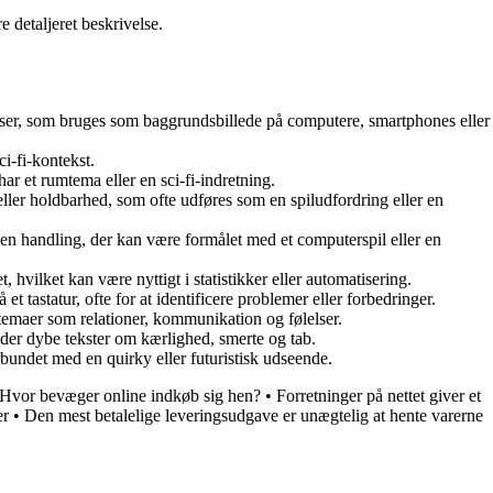
e detaljeret beskrivelse.
lakser, som bruges som baggrundsbillede på computere, smartphones eller
ci-fi-kontekst.
ar et rumtema eller en sci-fi-indretning.
 eller holdbarhed, som ofte udføres som en spiludfordring eller en
 en handling, der kan være formålet med et computerspil eller en
, hvilket kan være nyttigt i statistikker eller automatisering.
t tastatur, ofte for at identificere problemer eller forbedringer.
 temaer som relationer, kommunikation og følelser.
der dybe tekster om kærlighed, smerte og tab.
orbundet med en quirky eller futuristisk udseende.
Hvor bevæger online indkøb sig hen?
•
Forretninger på nettet giver et
er
•
Den mest betalelige leveringsudgave er unægtelig at hente varerne