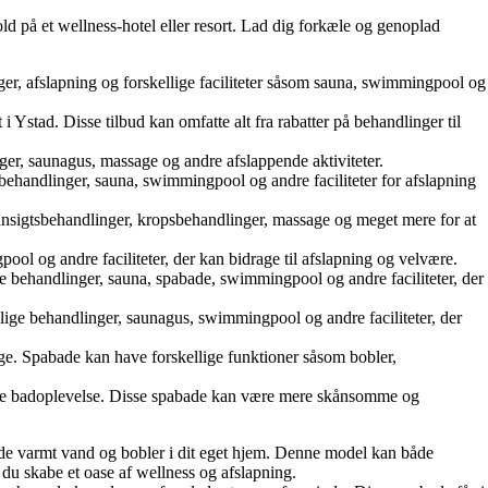
 på et wellness-hotel eller resort. Lad dig forkæle og genoplad
nger, afslapning og forskellige faciliteter såsom sauna, swimmingpool og
 i Ystad. Disse tilbud kan omfatte alt fra rabatter på behandlinger til
ger, saunagus, massage og andre afslappende aktiviteter.
pa-behandlinger, sauna, swimmingpool og andre faciliteter for afslapning
 ansigtsbehandlinger, kropsbehandlinger, massage og meget mere for at
ol og andre faciliteter, der kan bidrage til afslapning og velvære.
se behandlinger, sauna, spabade, swimmingpool og andre faciliteter, der
llige behandlinger, saunagus, swimmingpool og andre faciliteter, der
age. Spabade kan have forskellige funktioner såsom bobler,
ende badoplevelse. Disse spabade kan være mere skånsomme og
 nyde varmt vand og bobler i dit eget hjem. Denne model kan både
du skabe et oase af wellness og afslapning.