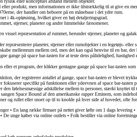
n fysisk eller konceptuel afstand mellem objekter.
eller produkt, men informationen er ikke tilstrækkelig til at give en mer
1970erne, der handler om beboere på en månebase i det ydre rum.
et i 4k-opløsning, hvilket giver en høj detaljeringsgrad.
f rummet, stjerner, planeter og andre himmelske fænomener.
r en visuel repræsentation af rummet, herunder stjerner, planeter og ga
r repræsenterer planeter, stjerner eller rumobjekter i en legetøjs- eller s
at skabe mellemrum mellem ord, men det kan også henvise til en bar, der h
tagne gange på space bar-tasten for at teste dens pålidelighed, hastighed
son eller et program, der klikker gentagne gange på space bar-tasten som
tion, der registrerer antallet af gange, space bar-tasten er blevet trykket
r fokuserer specifikt på funktionen eller ydeevnen af space bar-tasten på e
 den følelsesmæssige adskillelse mellem to personer, stærkt knyttet til
 fra sangen Space Bound af den amerikanske rapper Eminem, som indehol
ner og rullet eller snoet op til to knolde på hver side af hovedet, ofte f
inger
•
En lang række firmaer på nettet giver løfte om 1 dags levering
•
•
De unge køber via online outlets
•
Folk bestiller via online forretning
 ved køb gennem anbefalede produkter.