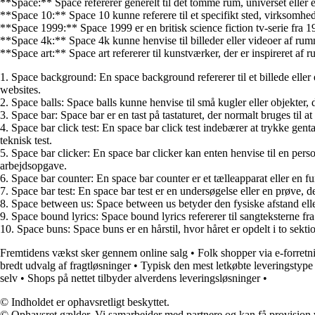
**Space:** Space refererer generelt til det tomme rum, universet eller e
**Space 10:** Space 10 kunne referere til et specifikt sted, virksomhed 
**Space 1999:** Space 1999 er en britisk science fiction tv-serie fra 
**Space 4k:** Space 4k kunne henvise til billeder eller videoer af rumm
**Space art:** Space art refererer til kunstværker, der er inspireret a
1. Space background: En space background refererer til et billede elle
websites.
2. Space balls: Space balls kunne henvise til små kugler eller objekter, de
3. Space bar: Space bar er en tast på tastaturet, der normalt bruges til 
4. Space bar click test: En space bar click test indebærer at trykke gen
teknisk test.
5. Space bar clicker: En space bar clicker kan enten henvise til en per
arbejdsopgave.
6. Space bar counter: En space bar counter er et tælleapparat eller en funk
7. Space bar test: En space bar test er en undersøgelse eller en prøve, de
8. Space between us: Space between us betyder den fysiske afstand eller
9. Space bound lyrics: Space bound lyrics refererer til sangteksterne
10. Space buns: Space buns er en hårstil, hvor håret er opdelt i to sektio
Fremtidens vækst sker gennem online salg
•
Folk shopper via e-forretn
bredt udvalg af fragtløsninger
•
Typisk den mest letkøbte leveringstype
selv
•
Shops på nettet tilbyder alverdens leveringsløsninger
•
© Indholdet er ophavsretligt beskyttet.
© Ophavsret gælder. Vi samarbejder med partnere og kan få provision