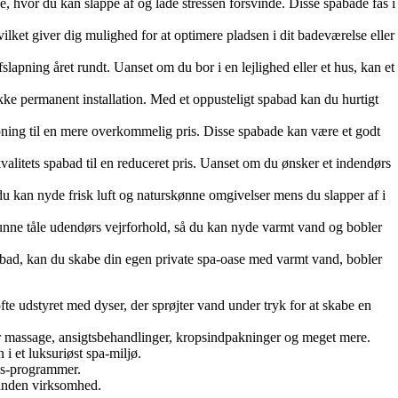
e, hvor du kan slappe af og lade stressen forsvinde. Disse spabade fås i
vilket giver dig mulighed for at optimere pladsen i dit badeværelse eller
apning året rundt. Uanset om du bor i en lejlighed eller et hus, kan et
kke permanent installation. Med et oppusteligt spabad kan du hurtigt
lapning til en mere overkommelig pris. Disse spabade kan være et godt
alitets spabad til en reduceret pris. Uanset om du ønsker et indendørs
du kan nyde frisk luft og naturskønne omgivelser mens du slapper af i
 kunne tåle udendørs vejrforhold, så du kan nyde varmt vand og bobler
abad, kan du skabe din egen private spa-oase med varmt vand, bobler
 udstyret med dyser, der sprøjter vand under tryk for at skabe en
or massage, ansigtsbehandlinger, kropsindpakninger og meget mere.
 et luksuriøst spa-miljø.
ss-programmer.
 anden virksomhed.