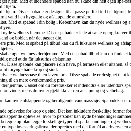
it eget hjem. Med et indendørs spabad kan du skabe din helt egen spa-oas
 dit hjem.
it hjem. Disse spabade er designet til at passe perfekt ind i et hjørne, h
rmt vand i en hyggelig og afslappende atmosfære.
itet. Med et spabad i din bolig i København kan du nyde wellness og afsl
orbyen.
 at nyde wellness hjemme. Disse spabade er lette at sætte op og kræver i
nd og bobler, når det passer dig.
avere pris. Med et spabad på tilbud kan du få luksuriøs wellness og afs
gettet.
 skabe øget wellness derhjemme. Med et spabad tilbud kan du finde et kv
idig med at du får luksuriøs afslapning.
 Disse spabade kan placere i din have, på terrassen eller altanen, så 
r at forynge både krop og sind.
rivate wellnessoase til en lavere pris. Disse spabade er designet til at
pning til en mere overkommelig pris.
ng derhjemme. Uanset om du foretrækker et indendørs eller udendørs sp
 forsvinde, mens du nyder øjeblikke af ren afslapning og velbehag.
n kan nyde afslappende og beroligende vandmassage. Spabadekar er ofte
de oplevelse for krop og sind. Det kan inkludere forskellige former f
afslappende oplevelse, hvor to personer kan nyde behandlinger sammen i
 beregne og planlægge forskellige typer af spa-behandlinger og wellne
n type investeringsfirma, der oprettes med det formål at erhverve en