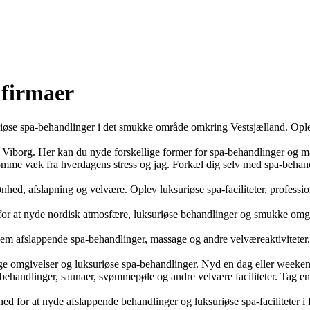
 firmaer
riøse spa-behandlinger i det smukke område omkring Vestsjælland. Ople
f Viborg. Her kan du nyde forskellige former for spa-behandlinger og m
me væk fra hverdagens stress og jag. Forkæl dig selv med spa-behandl
 afslapning og velvære. Oplev luksuriøse spa-faciliteter, profession
 at nyde nordisk atmosfære, luksuriøse behandlinger og smukke omgive
 afslappende spa-behandlinger, massage og andre velværeaktiviteter. Gi
e omgivelser og luksuriøse spa-behandlinger. Nyd en dag eller weekend
behandlinger, saunaer, svømmepøle og andre velvære faciliteter. Tag en
for at nyde afslappende behandlinger og luksuriøse spa-faciliteter i