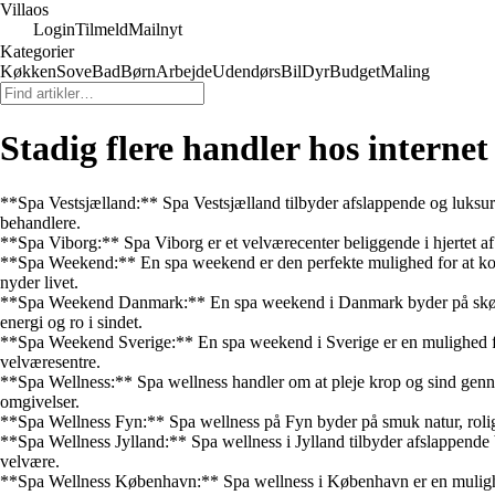
Villaos
Login
Tilmeld
Mailnyt
Kategorier
Køkken
Sove
Bad
Børn
Arbejde
Udendørs
Bil
Dyr
Budget
Maling
Stadig flere handler hos internet
**Spa Vestsjælland:** Spa Vestsjælland tilbyder afslappende og luksu
behandlere.
**Spa Viborg:** Spa Viborg er et velværecenter beliggende i hjertet a
**Spa Weekend:** En spa weekend er den perfekte mulighed for at kom
nyder livet.
**Spa Weekend Danmark:** En spa weekend i Danmark byder på skønhed,
energi og ro i sindet.
**Spa Weekend Sverige:** En spa weekend i Sverige er en mulighed for
velværesentre.
**Spa Wellness:** Spa wellness handler om at pleje krop og sind gennem
omgivelser.
**Spa Wellness Fyn:** Spa wellness på Fyn byder på smuk natur, rolig
**Spa Wellness Jylland:** Spa wellness i Jylland tilbyder afslappende 
velvære.
**Spa Wellness København:** Spa wellness i København er en mulighed 