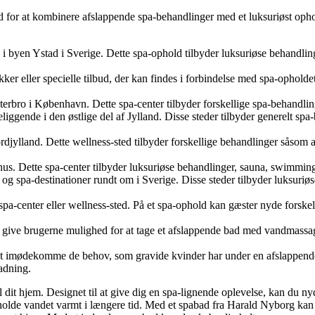
or at kombinere afslappende spa-behandlinger med et luksuriøst ophold
e i byen Ystad i Sverige. Dette spa-ophold tilbyder luksuriøse behandli
kker eller specielle tilbud, der kan findes i forbindelse med spa-opholdet
terbro i København. Dette spa-center tilbyder forskellige spa-behandlin
beliggende i den østlige del af Jylland. Disse steder tilbyder generelt s
rdjylland. Dette wellness-sted tilbyder forskellige behandlinger såsom
s. Dette spa-center tilbyder luksuriøse behandlinger, sauna, swimmingpo
 og spa-destinationer rundt om i Sverige. Disse steder tilbyder luksuriø
spa-center eller wellness-sted. På et spa-ophold kan gæster nyde forske
l at give brugerne mulighed for at tage et afslappende bad med vandmass
til at imødekomme de behov, som gravide kvinder har under en afslapp
adning.
il dit hjem. Designet til at give dig en spa-lignende oplevelse, kan du
olde vandet varmt i længere tid. Med et spabad fra Harald Nyborg kan 