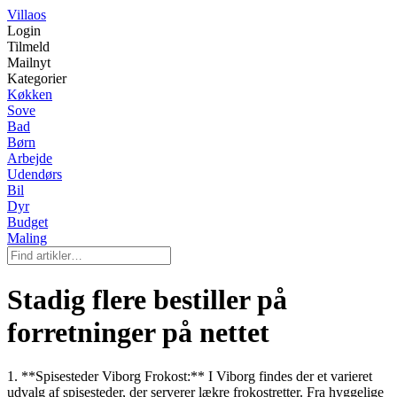
Villaos
Login
Tilmeld
Mailnyt
Kategorier
Køkken
Sove
Bad
Børn
Arbejde
Udendørs
Bil
Dyr
Budget
Maling
Stadig flere bestiller på
forretninger på nettet
1. **Spisesteder Viborg Frokost:** I Viborg findes der et varieret
udvalg af spisesteder, der serverer lækre frokostretter. Fra hyggelige