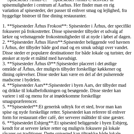
spisemuligheder i centrum af Aarhus. Her finder man en rig
variation af spisesteder, der passer til enhver smag og lejlighed, fra
hyggelige bistroer til fine dining restauranter.
1. **Spisesteder Århus Frokost**: Spisesteder i Århus, der specifikt
fokuserer på frokostretter. Disse spisesteder tilbyder et udvalg af
lækre og velsmagende frokostmuligheder til at nyde i løbet af dagen.
2. **Spisesteder Århus Havn**:Spisesteder beliggende ved havnen
i Århus, der tilbyder både god mad og en smuk udsigt over vandet.
Disse steder er populære destinationer for både lokale og turister, der
ønsker at nyde et måltid med havudsigt.
3. **Spisesteder Århus Ø**:Spisesteder placeret i det østlige
område af Århus, der muligvis tilbyder forskellige køkkener og
dining oplevelser. Disse steder kan være en del af det pulserende
madscene i bydelen.
4. **Spisesteder Aars**:Spisesteder i byen Aars, der tilbyder mad
og drikke til lokalbefolkningen og besøgende. Disse steder kan
variere i stil og menu for at imødekomme forskellige
smagspræferencer.
5. **Spisestedet**:Et generisk udtryk for et sted, hvor man kan
spise og nyde forskellige retter. Spisestedet kan referere til enhver
form for restaurant eller café, der serverer måltider til sine gæster.
6. **Spisestedet Esbjerg**:Et spisested beliggende i byen Esbjerg,
kendt for at servere lækre retter og muligvis fokusere på lokale
råvarer og traditioner. Dette spisested kan tiltrække både lokale