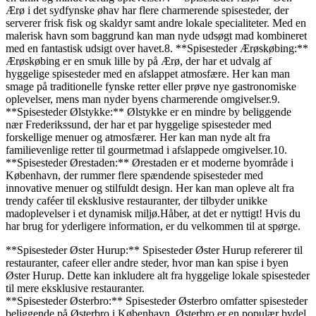
Ærø i det sydfynske øhav har flere charmerende spisesteder, der
serverer frisk fisk og skaldyr samt andre lokale specialiteter. Med en
malerisk havn som baggrund kan man nyde udsøgt mad kombineret
med en fantastisk udsigt over havet.8. **Spisesteder Ærøskøbing:**
Ærøskøbing er en smuk lille by på Ærø, der har et udvalg af
hyggelige spisesteder med en afslappet atmosfære. Her kan man
smage på traditionelle fynske retter eller prøve nye gastronomiske
oplevelser, mens man nyder byens charmerende omgivelser.9.
**Spisesteder Ølstykke:** Ølstykke er en mindre by beliggende
nær Frederikssund, der har et par hyggelige spisesteder med
forskellige menuer og atmosfærer. Her kan man nyde alt fra
familievenlige retter til gourmetmad i afslappede omgivelser.10.
**Spisesteder Ørestaden:** Ørestaden er et moderne byområde i
København, der rummer flere spændende spisesteder med
innovative menuer og stilfuldt design. Her kan man opleve alt fra
trendy caféer til eksklusive restauranter, der tilbyder unikke
madoplevelser i et dynamisk miljø.Håber, at det er nyttigt! Hvis du
har brug for yderligere information, er du velkommen til at spørge.
**Spisesteder Øster Hurup:** Spisesteder Øster Hurup refererer til
restauranter, cafeer eller andre steder, hvor man kan spise i byen
Øster Hurup. Dette kan inkludere alt fra hyggelige lokale spisesteder
til mere eksklusive restauranter.
**Spisesteder Østerbro:** Spisesteder Østerbro omfatter spisesteder
beliggende på Østerbro i København. Østerbro er en populær bydel