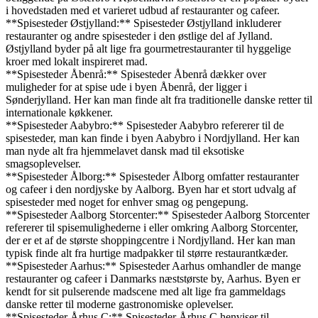
i hovedstaden med et varieret udbud af restauranter og cafeer.
**Spisesteder Østjylland:** Spisesteder Østjylland inkluderer
restauranter og andre spisesteder i den østlige del af Jylland.
Østjylland byder på alt lige fra gourmetrestauranter til hyggelige
kroer med lokalt inspireret mad.
**Spisesteder Åbenrå:** Spisesteder Åbenrå dækker over
muligheder for at spise ude i byen Åbenrå, der ligger i
Sønderjylland. Her kan man finde alt fra traditionelle danske retter til
internationale køkkener.
**Spisesteder Aabybro:** Spisesteder Aabybro refererer til de
spisesteder, man kan finde i byen Aabybro i Nordjylland. Her kan
man nyde alt fra hjemmelavet dansk mad til eksotiske
smagsoplevelser.
**Spisesteder Ålborg:** Spisesteder Ålborg omfatter restauranter
og cafeer i den nordjyske by Aalborg. Byen har et stort udvalg af
spisesteder med noget for enhver smag og pengepung.
**Spisesteder Aalborg Storcenter:** Spisesteder Aalborg Storcenter
refererer til spisemulighederne i eller omkring Aalborg Storcenter,
der er et af de største shoppingcentre i Nordjylland. Her kan man
typisk finde alt fra hurtige madpakker til større restaurantkæder.
**Spisesteder Aarhus:** Spisesteder Aarhus omhandler de mange
restauranter og cafeer i Danmarks næststørste by, Aarhus. Byen er
kendt for sit pulserende madscene med alt lige fra gammeldags
danske retter til moderne gastronomiske oplevelser.
**Spisesteder Århus C:** Spisesteder Århus C henviser til