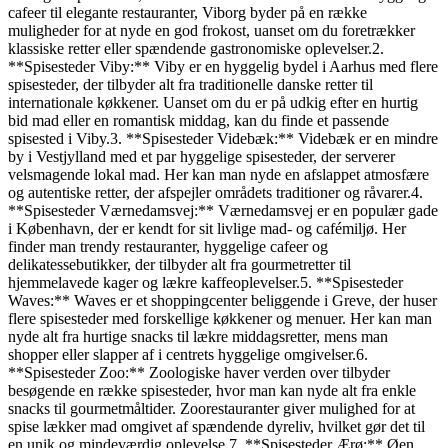
cafeer til elegante restauranter, Viborg byder på en række
muligheder for at nyde en god frokost, uanset om du foretrækker
klassiske retter eller spændende gastronomiske oplevelser.2.
**Spisesteder Viby:** Viby er en hyggelig bydel i Aarhus med flere
spisesteder, der tilbyder alt fra traditionelle danske retter til
internationale køkkener. Uanset om du er på udkig efter en hurtig
bid mad eller en romantisk middag, kan du finde et passende
spisested i Viby.3. **Spisesteder Videbæk:** Videbæk er en mindre
by i Vestjylland med et par hyggelige spisesteder, der serverer
velsmagende lokal mad. Her kan man nyde en afslappet atmosfære
og autentiske retter, der afspejler områdets traditioner og råvarer.4.
**Spisesteder Værnedamsvej:** Værnedamsvej er en populær gade
i København, der er kendt for sit livlige mad- og cafémiljø. Her
finder man trendy restauranter, hyggelige cafeer og
delikatessebutikker, der tilbyder alt fra gourmetretter til
hjemmelavede kager og lækre kaffeoplevelser.5. **Spisesteder
Waves:** Waves er et shoppingcenter beliggende i Greve, der huser
flere spisesteder med forskellige køkkener og menuer. Her kan man
nyde alt fra hurtige snacks til lækre middagsretter, mens man
shopper eller slapper af i centrets hyggelige omgivelser.6.
**Spisesteder Zoo:** Zoologiske haver verden over tilbyder
besøgende en række spisesteder, hvor man kan nyde alt fra enkle
snacks til gourmetmåltider. Zoorestauranter giver mulighed for at
spise lækker mad omgivet af spændende dyreliv, hvilket gør det til
en unik og mindeværdig oplevelse.7. **Spisesteder Ærø:** Øen