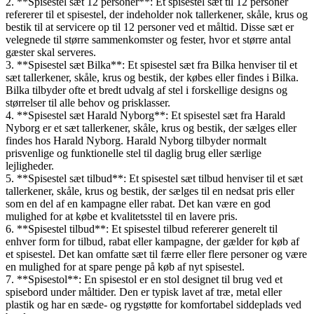
2. **Spisestel sæt 12 personer**: Et spisestel sæt til 12 personer
refererer til et spisestel, der indeholder nok tallerkener, skåle, krus og
bestik til at servicere op til 12 personer ved et måltid. Disse sæt er
velegnede til større sammenkomster og fester, hvor et større antal
gæster skal serveres.
3. **Spisestel sæt Bilka**: Et spisestel sæt fra Bilka henviser til et
sæt tallerkener, skåle, krus og bestik, der købes eller findes i Bilka.
Bilka tilbyder ofte et bredt udvalg af stel i forskellige designs og
størrelser til alle behov og prisklasser.
4. **Spisestel sæt Harald Nyborg**: Et spisestel sæt fra Harald
Nyborg er et sæt tallerkener, skåle, krus og bestik, der sælges eller
findes hos Harald Nyborg. Harald Nyborg tilbyder normalt
prisvenlige og funktionelle stel til daglig brug eller særlige
lejligheder.
5. **Spisestel sæt tilbud**: Et spisestel sæt tilbud henviser til et sæt
tallerkener, skåle, krus og bestik, der sælges til en nedsat pris eller
som en del af en kampagne eller rabat. Det kan være en god
mulighed for at købe et kvalitetsstel til en lavere pris.
6. **Spisestel tilbud**: Et spisestel tilbud refererer generelt til
enhver form for tilbud, rabat eller kampagne, der gælder for køb af
et spisestel. Det kan omfatte sæt til færre eller flere personer og være
en mulighed for at spare penge på køb af nyt spisestel.
7. **Spisestol**: En spisestol er en stol designet til brug ved et
spisebord under måltider. Den er typisk lavet af træ, metal eller
plastik og har en sæde- og rygstøtte for komfortabel siddeplads ved