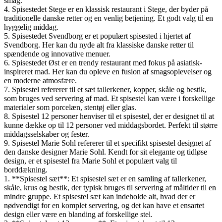
smag.
4. Spisestedet Stege er en klassisk restaurant i Stege, der byder på
traditionelle danske retter og en venlig betjening. Et godt valg til en
hyggelig middag.
5. Spisestedet Svendborg er et populært spisested i hjertet af
Svendborg. Her kan du nyde alt fra klassiske danske retter til
spændende og innovative menuer.
6. Spisestedet Øst er en trendy restaurant med fokus på asiatisk-
inspireret mad. Her kan du opleve en fusion af smagsoplevelser og
en moderne atmosfære.
7. Spisestel refererer til et sæt tallerkener, kopper, skåle og bestik,
som bruges ved servering af mad. Et spisestel kan være i forskellige
materialer som porcelæn, stentøj eller glas.
8. Spisestel 12 personer henviser til et spisestel, der er designet til at
kunne dække op til 12 personer ved middagsbordet. Perfekt til større
middagsselskaber og fester.
9. Spisestel Marie Sohl refererer til et specifikt spisestel designet af
den danske designer Marie Sohl. Kendt for sit elegante og tidløse
design, er et spisestel fra Marie Sohl et populært valg til
borddækning.
1. **Spisestel sæt**: Et spisestel sæt er en samling af tallerkener,
skåle, krus og bestik, der typisk bruges til servering af måltider til en
mindre gruppe. Et spisestel sæt kan indeholde alt, hvad der er
nødvendigt for en komplet servering, og det kan have et ensartet
design eller være en blanding af forskellige stel.