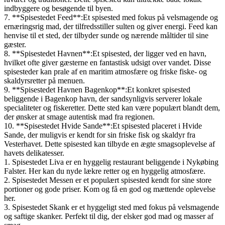
indbyggere og besøgende til byen.
7. **Spisestedet Feed**:Et spisested med fokus på velsmagende og
ernæringsrig mad, der tilfredsstiller sulten og giver energi. Feed kan
henvise til et sted, der tilbyder sunde og nærende måltider til sine
gæster.
8. **Spisestedet Havnen**:Et spisested, der ligger ved en havn,
hvilket ofte giver gæsterne en fantastisk udsigt over vandet. Disse
spisesteder kan prale af en maritim atmosfære og friske fiske- og
skaldyrsretter på menuen.
9. **Spisestedet Havnen Bagenkop**:Et konkret spisested
beliggende i Bagenkop havn, der sandsynligvis serverer lokale
specialiteter og fiskeretter. Dette sted kan være populært blandt dem,
der ønsker at smage autentisk mad fra regionen.
10. **Spisestedet Hvide Sande**:Et spisested placeret i Hvide
Sande, der muligvis er kendt for sin friske fisk og skaldyr fra
Vesterhavet. Dette spisested kan tilbyde en ægte smagsoplevelse af
havets delikatesser.
1. Spisestedet Liva er en hyggelig restaurant beliggende i Nykøbing
Falster. Her kan du nyde lækre retter og en hyggelig atmosfære.
2. Spisestedet Messen er et populært spisested kendt for sine store
portioner og gode priser. Kom og få en god og mættende oplevelse
her.
3. Spisestedet Skank er et hyggeligt sted med fokus på velsmagende
og saftige skanker. Perfekt til dig, der elsker god mad og masser af