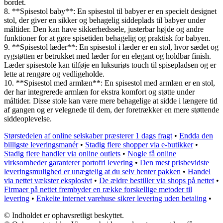
bordet.
8. **Spisestol baby**: En spisestol til babyer er en specielt designet
stol, der giver en sikker og behagelig siddeplads til babyer under
måltider. Den kan have sikkerhedssele, justerbar højde og andre
funktioner for at gøre spisetiden behagelig og praktisk for babyen.
9. **Spisestol læder**: En spisestol i læder er en stol, hvor sædet og
rygstøtten er betrukket med læder for en elegant og holdbar finish.
Læder spisestole kan tilføje en luksuriøs touch til spisepladsen og er
lette at rengøre og vedligeholde.
10. **Spisestol med armlæn**: En spisestol med armlæn er en stol,
der har integrerede armlæn for ekstra komfort og støtte under
måltider. Disse stole kan være mere behagelige at sidde i længere tid
af gangen og er velegnede til dem, der foretrækker en mere støttende
siddeoplevelse.
Størstedelen af online selskaber præsterer 1 dags fragt
•
Endda den
billigste leveringsmanér
•
Stadig flere shopper via e-butikker
•
Stadig flere handler via online outlets
•
Nogle få online
virksomheder garanterer portofri levering
•
Den mest prisbevidste
leveringsmulighed er unægtelig at du selv henter pakken
•
Handel
via nettet vækster eksplosivt
•
De ældre bestiller via shops på nettet
•
Firmaer på nettet frembyder en række forskellige metoder til
levering
•
Enkelte internet varehuse sikrer levering uden betaling
•
© Indholdet er ophavsretligt beskyttet.