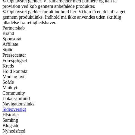
© Ophavsret gælder. Vi samarbejder med partnere og kan få
provision ved køb gennem anbefalede produkter.
© Ophavsret gælder for alt indhold her. Vi kan få en del af salget
gennem produktlinks. Indhold må ikke anvendes uden skriftlig
tilladelse fra rettighedshaver.
Partnerskab
Brand
Sponsorat
Affiliate
Støtte
Pressecenter
Forespørgsel
Kreds
Hold kontakt
Modtag nyt
SoMe
Mailnyt
Community
Lokalsamfund
Navigationslinks
Sideoversigt
Historier
Samling
Blogside
Nyhedsfeed