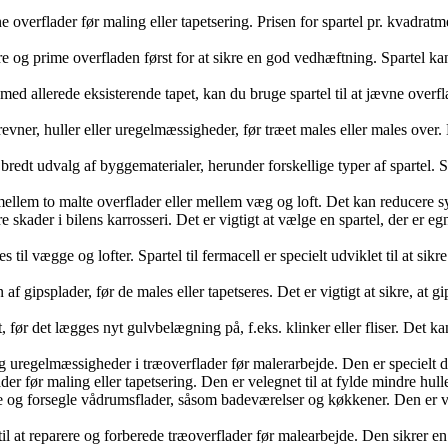
vne overflader før maling eller tapetsering. Prisen for spartel pr. kvadra
ngøre og prime overfladen først for at sikre en god vedhæftning. Spartel k
ed allerede eksisterende tapet, kan du bruge spartel til at jævne overflad
evner, huller eller uregelmæssigheder, før træet males eller males over. 
edt udvalg af byggematerialer, herunder forskellige typer af spartel. Sp
g mellem to malte overflader eller mellem væg og loft. Det kan reducere
 andre skader i bilens karrosseri. Det er vigtigt at vælge en spartel, der e
s til vægge og lofter. Spartel til fermacell er specielt udviklet til at si
en af gipsplader, før de males eller tapetseres. Det er vigtigt at sikre, at 
vet, før det lægges nyt gulvbelægning på, f.eks. klinker eller fliser. Det
r og uregelmæssigheder i træoverflader før malerarbejde. Den er specielt d
er før maling eller tapetsering. Den er velegnet til at fylde mindre hul
ætne og forsegle vådrumsflader, såsom badeværelser og køkkener. Den er v
til at reparere og forberede træoverflader før malearbejde. Den sikrer en 