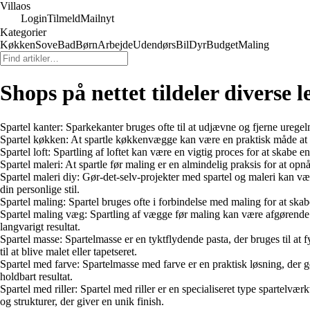
Villaos
Login
Tilmeld
Mailnyt
Kategorier
Køkken
Sove
Bad
Børn
Arbejde
Udendørs
Bil
Dyr
Budget
Maling
Shops på nettet tildeler diverse
Spartel kanter: Sparkekanter bruges ofte til at udjævne og fjerne ureg
Spartel køkken: At spartle køkkenvægge kan være en praktisk måde at 
Spartel loft: Spartling af loftet kan være en vigtig proces for at skabe 
Spartel maleri: At spartle før maling er en almindelig praksis for at opnå
Spartel maleri diy: Gør-det-selv-projekter med spartel og maleri kan væ
din personlige stil.
Spartel maling: Spartel bruges ofte i forbindelse med maling for at skabe
Spartel maling væg: Spartling af vægge før maling kan være afgørende f
langvarigt resultat.
Spartel masse: Spartelmasse er en tyktflydende pasta, der bruges til at 
til at blive malet eller tapetseret.
Spartel med farve: Spartelmasse med farve er en praktisk løsning, der gø
holdbart resultat.
Spartel med riller: Spartel med riller er en specialiseret type spartelvæ
og strukturer, der giver en unik finish.