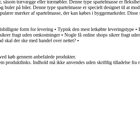
r, såsom trævægge eller træmøbler. Denne type spartelmasse er fleksibel 
og buler på biler. Denne type spartelmasse er specielt designet til at mod
ulære mærker af spartelmasse, der kan købes i byggemarkeder. Disse spa
isbilligste form for levering
•
Typisk den mest letkøbte leveringstype
•
sikrer fragt uden omkostninger
•
Nogle få online shops sikrer fragt ud
d skal der ske med handel over nettet?
•
 ved køb gennem anbefalede produkter.
m produktlinks. Indhold må ikke anvendes uden skriftlig tilladelse fra r