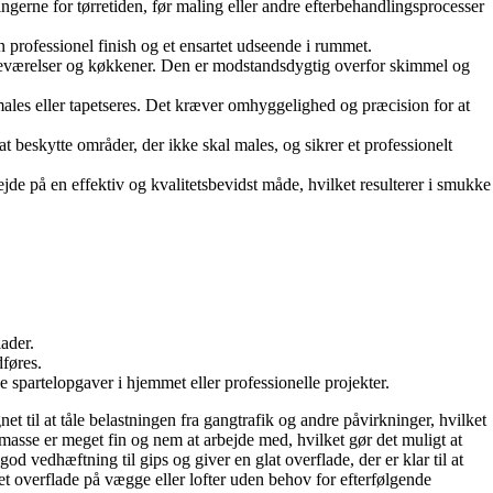
sningerne for tørretiden, før maling eller andre efterbehandlingsprocesser
 professionel finish og et ensartet udseende i rummet.
badeværelser og køkkener. Den er modstandsdygtig overfor skimmel og
males eller tapetseres. Det kræver omhyggelighed og præcision for at
t beskytte områder, der ikke skal males, og sikrer et professionelt
bejde på en effektiv og kvalitetsbevidst måde, hvilket resulterer i smukke
ader.
dføres.
spartelopgaver i hjemmet eller professionelle projekter.
et til at tåle belastningen fra gangtrafik og andre påvirkninger, hvilket
lmasse er meget fin og nem at arbejde med, hvilket gør det muligt at
od vedhæftning til gips og giver en glat overflade, der er klar til at
vet overflade på vægge eller lofter uden behov for efterfølgende