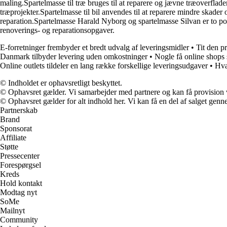
maling.Spartelmasse til træ bruges til at reparere og jævne træoverflade
træprojekter.Spartelmasse til bil anvendes til at reparere mindre skader 
reparation.Spartelmasse Harald Nyborg og spartelmasse Silvan er to pop
renoverings- og reparationsopgaver.
E-forretninger frembyder et bredt udvalg af leveringsmidler
•
Tit den pr
Danmark tilbyder levering uden omkostninger
•
Nogle få online shops 
Online outlets tildeler en lang række forskellige leveringsudgaver
•
Hva
© Indholdet er ophavsretligt beskyttet.
© Ophavsret gælder. Vi samarbejder med partnere og kan få provision
© Ophavsret gælder for alt indhold her. Vi kan få en del af salget genne
Partnerskab
Brand
Sponsorat
Affiliate
Støtte
Pressecenter
Forespørgsel
Kreds
Hold kontakt
Modtag nyt
SoMe
Mailnyt
Community