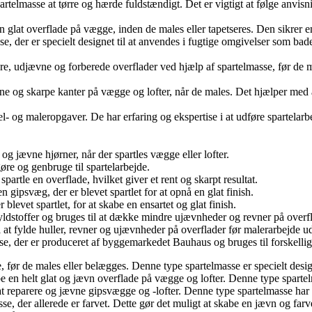
 spartelmasse at tørre og hærde fuldstændigt. Det er vigtigt at følge anvi
 glat overflade på vægge, inden de males eller tapetseres. Den sikrer en
se, der er specielt designet til at anvendes i fugtige omgivelser som 
ere, udjævne og forberede overflader ved hjælp af spartelmasse, før de 
ene og skarpe kanter på vægge og lofter, når de males. Det hjælper med a
tel- og maleropgaver. De har erfaring og ekspertise i at udføre spartelar
e og jævne hjørner, når der spartles vægge eller lofter.
ngøre og genbruge til spartelarbejde.
spartle en overflade, hvilket giver et rent og skarpt resultat.
n gipsvæg, der er blevet spartlet for at opnå en glat finish.
 blevet spartlet, for at skabe en ensartet og glat finish.
yldstoffer og bruges til at dække mindre ujævnheder og revner på overfl
l at fylde huller, revner og ujævnheder på overflader før malerarbejde u
, der er produceret af byggemarkedet Bauhaus og bruges til forskellige 
, før de males eller belægges. Denne type spartelmasse er specielt design
kabe en helt glat og jævn overflade på vægge og lofter. Denne type sparte
l at reparere og jævne gipsvægge og -lofter. Denne type spartelmasse har g
sse, der allerede er farvet. Dette gør det muligt at skabe en jævn og far