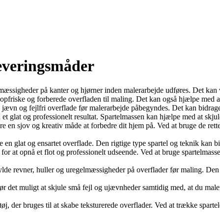
 leveringsmåder
elmæssigheder på kanter og hjørner inden malerarbejde udføres. Det kan
opfriske og forberede overfladen til maling. Det kan også hjælpe med 
en jævn og fejlfri overflade før malerarbejde påbegyndes. Det kan bidrage
 et glat og professionelt resultat. Spartelmassen kan hjælpe med at skjule
re en sjov og kreativ måde at forbedre dit hjem på. Ved at bruge de rett
 en glat og ensartet overflade. Den rigtige type spartel og teknik kan bi
or at opnå et flot og professionelt udseende. Ved at bruge spartelmasse
fylde revner, huller og uregelmæssigheder på overflader før maling. Den 
r det muligt at skjule små fejl og ujævnheder samtidig med, at du maler.
rktøj, der bruges til at skabe teksturerede overflader. Ved at trække spar