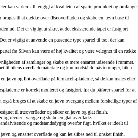
tmeter kan variere afhængigt af kvaliteten af spartelproduktet og omfanget
an bruges til at dække over fliseoverfladen og skabe en jævn base til
en ud. Det er vigtigt at sikre, at det eksisterende tapet er fastgjort
Det er vigtigt at anvende en passende type spartel til træ, der kan
artel fra Silvan kan være af høj kvalitet og være velegnet til en række
 synligheden af samlinger og skabe et mere ensartet udseende i rummet.
r egnet til bilens overflademateriale og kan modstå de påvirkninger, bilen
kre en jævn og flot overflade på fermacell-pladerne, så de kan males eller
gipspladerne er korrekt monteret og fastgjort, før du påfører spartel for at
 kan også bruges til at skabe en jævn overgang mellem forskellige typer af
esignet til træoverflader og sikrer en jævn og glat finish.
ler og revner i vægge og skabe en glat overflade.
andafvisende og modstandsdygtig overfor fugt, hvilket er ideelt til
jævn og ensartet overflade og kan let slibes ned til ønsket finish.