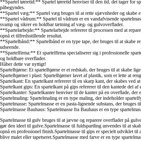
**Spartel tørretid:** Spartel tørretid henviser til den tid, det tager for
påbegyndes.
**Spartel væg:** Spartel væg bruges til at rette ujævnheder og skabe en
**Spartel vådrum:** Spartel til vådrum er en vandafvisende spartelmas
svamp og sikrer en holdbar tætning af væg- og gulvoverflader.
**Spartelarbejde:** Spartelarbejde refererer til processen med at repar
opnå et tilfredsstillende resultat.
**Spartelbånd:** Spartelbånd er en type tape, der bruges til at skabe r
udseende.
**Spartelfirma:** Et spartelfirma specialiserer sig i professionelle spar
og holdbare overflader.
Håber dette var nyttigt!
Spartelhjørne: Et spartelhjørne er et redskab, der bruges til at skabe lig
Spartelhjørner i plast: Spartelhjørner lavet af plastik, som er lette at re
Spartelkant: En spartelkant refererer til en skarp kant, der skabes ved at 
Spartelkant gips: En spartelkant på gips refererer til den kantede del af e
Spartelkanter: Spartelkanter henviser til de kanter på en overflade, der er
Spartelmaling: Spartelmaling er en type maling, der indeholder spartelf
Spartelmasse: Spartelmasse er en pasta-lignende substans, der bruges ti
Spartelmasse Bauhaus: Spartelmasse fra Bauhaus er en type spartelmasse
Spartelmasse til gulv bruges til at jævne og reparere overflader på gulve
gør den ideel til gulve.Spartelmasse til fuldspartling anvendes til at s
opnå en professionel finish.Spartelmasse til gips er specielt udviklet ti
blive malet eller tapetseret.Spartelmasse med farve er en type spartelma