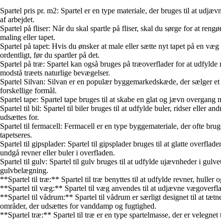
Spartel pris pr. m2: Spartel er en type materiale, der bruges til at udjæ
af arbejdet.
Spartel på fliser: Når du skal spartle på fliser, skal du sørge for at re
maling eller tapet.
Spartel på tapet: Hvis du ønsker at male eller sætte nyt tapet på en væg m
ordentligt, før du spartler på det.
Spartel på træ: Spartel kan også bruges på træoverflader for at udfylde r
modstå træets naturlige bevægelser.
Spartel Silvan: Silvan er en populær byggemarkedskæde, der sælger et br
forskellige formål.
Spartel tape: Spartel tape bruges til at skabe en glat og jævn overgan
Spartel til bil: Spartel til biler bruges til at udfylde buler, ridser eller
udsættes for.
Spartel til fermacell: Fermacell er en type byggemateriale, der ofte bruge
tapetseres.
Spartel til gipsplader: Spartel til gipsplader bruges til at glatte overflad
undgå revner eller buler i overfladen.
Spartel til gulv: Spartel til gulv bruges til at udfylde ujævnheder i gul
gulvbelægning.
**Spartel til træ:** Spartel til træ benyttes til at udfylde revner, hulle
**Spartel til væg:** Spartel til væg anvendes til at udjævne vægoverflad
**Spartel til vådrum:** Spartel til vådrum er særligt designet til at t
områder, der udsættes for vanddamp og fugtighed.
**Spartel træ:** Spartel til træ er en type spartelmasse, der er velegnet 