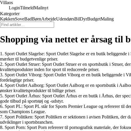
Villaos
Login
Tilmeld
Mailnyt
Kategorier
Køkken
Sove
Bad
Børn
Arbejde
Udendørs
Bil
Dyr
Budget
Maling
Shopping via nettet er årsag til 
1. Sport Outlet Slagelse: Sport Outlet Slagelse er en butik beliggende i Sl
mærker til budgetvenlige priser.
2. Sport Outlet Struer: Sport Outlet Struer er en sportsbutik i Struer, de
kvalitetsprodukter inden for sport til reducerede priser.
3. Sport Outlet Viborg: Sport Outlet Viborg er en butik beliggende i Vibor
fordelagtige priser.
4. Sport Outlet Aalborg: Sport Outlet Aalborg er en sportsbutik i Aalborg,
ønsker kvalitetsprodukter til billige priser.
5. Sport Outlet Århus: Sport Outlet Århus er en butik i Århus, der specia
gode tilbud på sportstøj og -udstyr.
6. Sport PL: Sport PL står for Sports Premier League og refererer til d
som Champions League.
7. Sport Politiken: Sport Politiken er sektionen i avisen Politiken, der
udviklinger i sportsbranchen.
8. Sport Porn: Sport Porn refererer til pornografisk materiale, der fokus