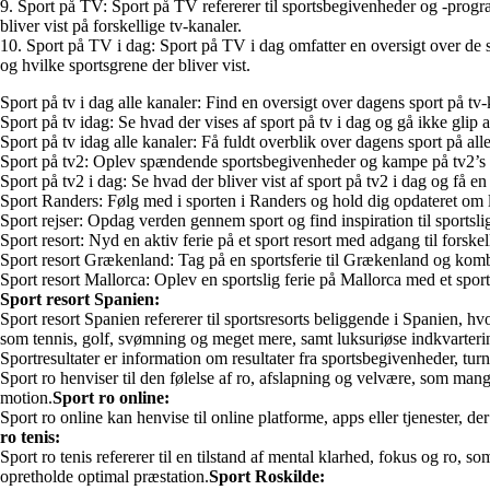
9. Sport på TV: Sport på TV refererer til sportsbegivenheder og -progra
bliver vist på forskellige tv-kanaler.
10. Sport på TV i dag: Sport på TV i dag omfatter en oversigt over de s
og hvilke sportsgrene der bliver vist.
Sport på tv i dag alle kanaler: Find en oversigt over dagens sport på t
Sport på tv idag: Se hvad der vises af sport på tv i dag og gå ikke gli
Sport på tv idag alle kanaler: Få fuldt overblik over dagens sport på all
Sport på tv2: Oplev spændende sportsbegivenheder og kampe på tv2’s sp
Sport på tv2 i dag: Se hvad der bliver vist af sport på tv2 i dag og få 
Sport Randers: Følg med i sporten i Randers og hold dig opdateret om l
Sport rejser: Opdag verden gennem sport og find inspiration til sportsli
Sport resort: Nyd en aktiv ferie på et sport resort med adgang til forske
Sport resort Grækenland: Tag på en sportsferie til Grækenland og kombin
Sport resort Mallorca: Oplev en sportslig ferie på Mallorca med et sport 
Sport resort Spanien:
Sport resort Spanien refererer til sportsresorts beliggende i Spanien, hvo
som tennis, golf, svømning og meget mere, samt luksuriøse indkvarterin
Sportresultater er information om resultater fra sportsbegivenheder, turne
Sport ro henviser til den følelse af ro, afslapning og velvære, som ma
motion.
Sport ro online:
Sport ro online kan henvise til online platforme, apps eller tjenester, d
ro tenis:
Sport ro tenis refererer til en tilstand af mental klarhed, fokus og ro, 
opretholde optimal præstation.
Sport Roskilde: