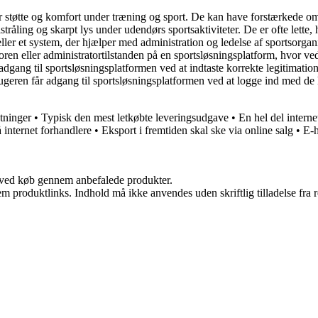
ver støtte og komfort under træning og sport. De kan have forstærkede 
stråling og skarpt lys under udendørs sportsaktiviteter. De er ofte lette,
ller et system, der hjælper med administration og ledelse af sportsorgan
ren eller administratortilstanden på en sportsløsningsplatform, hvor ve
 adgang til sportsløsningsplatformen ved at indtaste korrekte legitima
ugeren får adgang til sportsløsningsplatformen ved at logge ind med de 
etninger
•
Typisk den mest letkøbte leveringsudgave
•
En hel del intern
å internet forhandlere
•
Eksport i fremtiden skal ske via online salg
•
E-h
 ved køb gennem anbefalede produkter.
m produktlinks. Indhold må ikke anvendes uden skriftlig tilladelse fra r