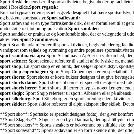
Sport Roskilde henviser til sportsaktiviteter, begivenheder og facilitet
sted i Roskilde.
Sport rygsæk:
En sport rygsæk er en speciel rygsæk designet til at bære sportsudstyr, 
og beskytte sportsudstyr.
Sport saftevand:
Sport saftevand er en type forfriskende drik, der er formuleret til at g
understøtte restitution og præstation.
Sport sandaler:
Sport sandaler er praktiske og komfortable sko, der er velegnede til ud
aktiviteter.
Sport Scandinavia:
Sport Scandinavia refererer til sportsaktiviteter, begivenheder og faci
vandsport som sejlads og svømning og andre populære sportsaktiviteter
sport scandinavia aps:
Sport Scandinavia ApS er en virksomhed, der spec
sport science:
Sport science refererer til studiet af de fysiske og ment
sport shop:
En sport shop er en butik, der sælger sportsudstyr, sportstøj
sport shop copenhagen:
Sport Shop Copenhagen er en specialbutik i hov
sport shorts:
Sport shorts er korte bukser designet til at give bevægelses
sport shorts dame:
Sport shorts til damer er specielt designet med fok
sport shorts herre:
Sport shorts til herrer er typisk noget længere end 
sport shqip:
Sport Shqip refererer til sport i Albanien eller på albansk. 
sport silkeborg:
Sport Silkeborg er en sportsforening eller aktiviteter i
sport skidor:
Sport skidor refererer til alpin skisport eller skiløb. Det o
**Sport sko**: Sportssko er specielt designet fodtøj, der giver komfort
**Sport Slagelse**: Slagelse er en by i Danmark, der også tilbyder et udva
**Sport sneakers**: Sports sneakers er bekvemme og stilfulde sko, de
**Sport sodavand**: Sports sodavand er en forfriskende drik, der ofte 