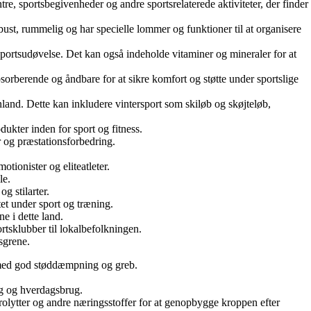
tre, sportsbegivenheder og andre sportsrelaterede aktiviteter, der finder
obust, rummelig og har specielle lommer og funktioner til at organisere
r sportsudøvelse. Det kan også indeholde vitaminer og mineraler for at
sorberende og åndbare for at sikre komfort og støtte under sportslige
nland. Dette kan inkludere vintersport som skiløb og skøjteløb,
dukter inden for sport og fitness.
r og præstationsforbedring.
tionister og eliteatleter.
le.
g stilarter.
tet under sport og træning.
ne i dette land.
ortsklubber til lokalbefolkningen.
tsgrene.
er med god støddæmpning og greb.
ng og hverdagsbrug.
rolytter og andre næringsstoffer for at genopbygge kroppen efter