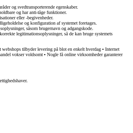
områder og svedtransporterende egenskaber.
 holdbare og har anti-tåge funktioner.
isationer eller -begivenheder.
dligeholdelse og konfiguration af systemet foretages.
tionsoplysninger, såsom brugernavn og adgangskode.
korrekte legitimationsoplysninger, så de kan bruge systemets
et webshops tilbyder levering på blot en enkelt hverdag
•
Internet
andel vokser voldsomt
•
Nogle få online virksomheder garanterer
ettighedshaver.