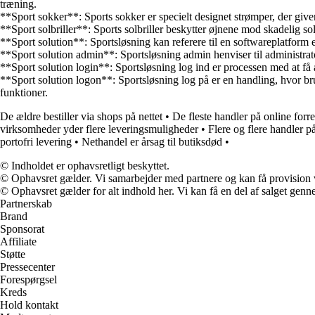
træning.
**Sport sokker**: Sports sokker er specielt designet strømper, der gi
**Sport solbriller**: Sports solbriller beskytter øjnene mod skadelig sol
**Sport solution**: Sportsløsning kan referere til en softwareplatform e
**Sport solution admin**: Sportsløsning admin henviser til administrato
**Sport solution login**: Sportsløsning log ind er processen med at få
**Sport solution logon**: Sportsløsning log på er en handling, hvor br
funktioner.
De ældre bestiller via shops på nettet
•
De fleste handler på online forr
virksomheder yder flere leveringsmuligheder
•
Flere og flere handler p
portofri levering
•
Nethandel er årsag til butiksdød
•
© Indholdet er ophavsretligt beskyttet.
© Ophavsret gælder. Vi samarbejder med partnere og kan få provision
© Ophavsret gælder for alt indhold her. Vi kan få en del af salget genne
Partnerskab
Brand
Sponsorat
Affiliate
Støtte
Pressecenter
Forespørgsel
Kreds
Hold kontakt