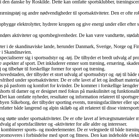
er i den danske by Roskilde. Dette kan omfatte sportsklubber, træningscen
træningstøj og andre nødvendigheder til sportsaktiviteter. Den er ofte r
enopbygge elektrolytter, hydrere kroppen og give energi under eller efte
endørs aktiviteter og sportsbegivenheder. De kan være vandtætte, stødab
liteter i de skandinaviske lande, herunder Danmark, Sverige, Norge og Fi
 i Skandinavien.
ialiserer sig i sportsudstyr og -tøj. De tilbyder et bredt udvalg af pro
ale aspekter af sport. Det inkluderer emner som træning, ernæring, skade
 og tilbehør til forskellige former for sport og træning.
edstaden, der tilbyder et stort udvalg af sportsudstyr og -tøj til både mo
frihed under sportsaktiviteter. De er ofte lavet af let og åndbart materia
us på pasform og komfort for kvinder. De kommer i forskellige længder o
shorts til damer og er designet med fokus på maskulinitet og funktionali
Det kan omfatte nyheder, resultater og information relateret til sportsgre
 byen Silkeborg, der tilbyder sporting events, træningsfaciliteter eller sp
mfatter både langrend og alpin skiløb og alt relateret til disse vinterspor
 og støtte under sportsaktiviteter. De er ofte lavet af letvægtsmaterial
lg af sportsfaciliteter og -aktiviteter for alle aldre og interesser.
r kombinerer sports- og modeelementer. De er velegnede til både træni
promoveres i forbindelse med sport og fitness. Den kan indeholde elekt