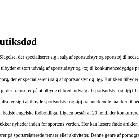
butiksdød
agelse, der specialiserer sig i salg af sportsudstyr og sportstøj til nedsa
r tilbyder et stort udvalg af sportsudstyr og -tøj til konkurrencedygtige 
g, der er specialiseret i salg af sportsudstyr og -tøj. Butikken tilbyder e
 der fokuserer på at tilbyde et bredt udvalg af sportsudstyr og -tøj til f
liserer sig i at tilbyde sportsudstyr og -tøj fra anerkendte mærker til n
en bedste engelske fodboldliga. Ligaen består af 20 hold, der konkurrer
 dækker nyheder inden for sportens verden. Her kan læsere finde artikler,
erer på sportsrelaterede temaer eller aktiviteter. Denne genre af pornogra