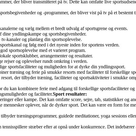
mmer, der bliver transmitteret på tv. Dette kan omfatte live sportsudsen
portsbegivenheder og -programmer, der bliver vist på tv på et bestemt t
v-kanalerne og vælg mellem et bredt udvalg af sportsgrene og events.
p af dine yndlingskampe og sportsbegivenheder.
e tv-kanaler og planlæg din sportsoplevelse.
ortskanal og følg med i det nyeste inden for sportens verden.
en god sportsoplevelse med et varieret program.
okale sportsklubber, arrangementer og resultater.
ge rejser og oplevelser rundt omkring i verden.
llige sportsfaciliteter og muligheden for at dyrke din yndlingssport.
er træning og ferie på smukke resorts med faciliteter til forskellige sp
resort, der tilbyder træning, faciliteter og sportsaktiviteter i smukke om
r du kan kombinere ferie med adgang til forskellige sportsfaciliteter og ak
gsmuligheder og faciliteter.
Sport resultater:
ringer eller kampe. Det kan omfatte score, sejre, tab, statistikker og andr
nge mennesker oplever, når de dyrker sport. Det kan være en form for me
er tilbyder træningsprogrammer, guidede meditationer, yoga sessions eller
som tennisspillere stræber efter at opnå under konkurrence. Det indebærer