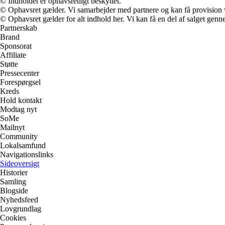
© Indholdet er ophavsretligt beskyttet.
© Ophavsret gælder. Vi samarbejder med partnere og kan få provision
© Ophavsret gælder for alt indhold her. Vi kan få en del af salget genne
Partnerskab
Brand
Sponsorat
Affiliate
Støtte
Pressecenter
Forespørgsel
Kreds
Hold kontakt
Modtag nyt
SoMe
Mailnyt
Community
Lokalsamfund
Navigationslinks
Sideoversigt
Historier
Samling
Blogside
Nyhedsfeed
Lovgrundlag
Cookies