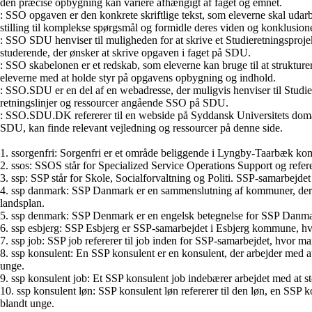
den præcise opbygning kan variere afhængigt af faget og emnet.
: SSO opgaven er den konkrete skriftlige tekst, som eleverne skal udar
stilling til komplekse spørgsmål og formidle deres viden og konklusione
: SSO SDU henviser til muligheden for at skrive et Studieretningsprojek
studerende, der ønsker at skrive opgaven i faget på SDU.
: SSO skabelonen er et redskab, som eleverne kan bruge til at strukture
eleverne med at holde styr på opgavens opbygning og indhold.
: SSO.SDU er en del af en webadresse, der muligvis henviser til Studier
retningslinjer og ressourcer angående SSO på SDU.
: SSO.SDU.DK refererer til en webside på Syddansk Universitets domæne
SDU, kan finde relevant vejledning og ressourcer på denne side.
1. ssorgenfri: Sorgenfri er et område beliggende i Lyngby-Taarbæk kom
2. ssos: SSOS står for Specialized Service Operations Support og refere
3. ssp: SSP står for Skole, Socialforvaltning og Politi. SSP-samarbejde
4. ssp danmark: SSP Danmark er en sammenslutning af kommuner, der a
landsplan.
5. ssp denmark: SSP Denmark er en engelsk betegnelse for SSP Danmar
6. ssp esbjerg: SSP Esbjerg er SSP-samarbejdet i Esbjerg kommune, hvo
7. ssp job: SSP job refererer til job inden for SSP-samarbejdet, hvor m
8. ssp konsulent: En SSP konsulent er en konsulent, der arbejder med 
unge.
9. ssp konsulent job: Et SSP konsulent job indebærer arbejdet med at s
10. ssp konsulent løn: SSP konsulent løn refererer til den løn, en SSP
blandt unge.