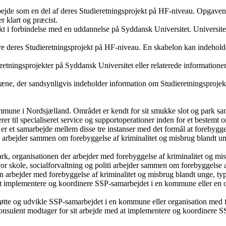
bejde som en del af deres Studieretningsprojekt på HF-niveau. Opgaven s
r klart og præcist.
t i forbindelse med en uddannelse på Syddansk Universitet. Universitete
re deres Studieretningsprojekt på HF-niveau. En skabelon kan indeholde 
etningsprojekter på Syddansk Universitet eller relaterede informationer
, der sandsynligvis indeholder information om Studieretningsprojekter
mune i Nordsjælland. Området er kendt for sit smukke slot og park samt
rer til specialiseret service og supportoperationer inden for et bestemt
t er et samarbejde mellem disse tre instanser med det formål at forebyg
rbejder sammen om forebyggelse af kriminalitet og misbrug blandt ung
k, organisationen der arbejder med forebyggelse af kriminalitet og m
r skole, socialforvaltning og politi arbejder sammen om forebyggelse a
an arbejder med forebyggelse af kriminalitet og misbrug blandt unge, typ
at implementere og koordinere SSP-samarbejdet i en kommune eller en o
tøtte og udvikle SSP-samarbejdet i en kommune eller organisation med f
 konsulent modtager for sit arbejde med at implementere og koordinere 