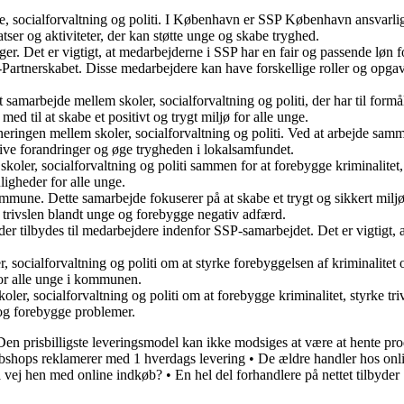
e, socialforvaltning og politi. I København er SSP København ansvarlig 
tser og aktiviteter, der kan støtte unge og skabe tryghed.
er. Det er vigtigt, at medarbejderne i SSP har en fair og passende løn 
artnerskabet. Disse medarbejdere kan have forskellige roller og opgaver
marbejde mellem skoler, socialforvaltning og politi, der har til formå
 til at skabe et positivt og trygt miljø for alle unge.
neringen mellem skoler, socialforvaltning og politi. Ved at arbejde sam
tive forandringer og øge trygheden i lokalsamfundet.
oler, socialforvaltning og politi sammen for at forebygge kriminalitet
ligheder for alle unge.
mune. Dette samarbejde fokuserer på at skabe et trygt og sikkert milj
e trivslen blandt unge og forebygge negativ adfærd.
r tilbydes til medarbejdere indenfor SSP-samarbejdet. Det er vigtigt, a
 socialforvaltning og politi om at styrke forebyggelsen af kriminalite
for alle unge i kommunen.
r, socialforvaltning og politi om at forebygge kriminalitet, styrke tr
 og forebygge problemer.
Den prisbilligste leveringsmodel kan ikke modsiges at være at hente pr
bshops reklamerer med 1 hverdags levering
•
De ældre handler hos onl
å vej hen med online indkøb?
•
En hel del forhandlere på nettet tilbyder