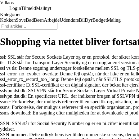
Villaos
Login
Tilmeld
Mailnyt
Kategorier
Køkken
Sove
Bad
Børn
Arbejde
Udendørs
Bil
Dyr
Budget
Maling
Shopping via nettet bliver forts
ssl: SSL står for Secure Sockets Layer og er en protokol, der sikrer k
tls: TLS står for Transport Layer Security og er en opgraderet version 
ssl vs tls: Denne søgning undersøger forskellene mellem SSL og TLS-pr
ssl_error_no_cypher_overlap: Denne fejl opstår, når der ikke er en fæ
ssl_error_rx_record_too_long: Denne fejl opstår, når SSL/TLS-protokoll
ssl-certifikat: Et SSL-certifikat er en digital signatur, der bekræfter eje
sslvpn dst dk: SSLVPN står for Secure Sockets Layer Virtual Private Netw
sslvpn.dst.dk: En specificeret URL, der indikerer brugen af SSLVPN til 
ssme: Forkortelse, der muligvis refererer til en specifik organisation, 
ssms: Forkortelse, der muligvis refererer til en specifik organisation, 
ssms download: En søgning efter muligheden for at downloade et produkt
SSN: SSN står for Social Security Number og er en ni-cifret identifikatio
ydelser.
SSN nummer: Dette udtryk henviser til den numeriske sekvens, der udgør