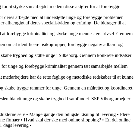
for at styrke samarbejdet mellem disse aktører for at forebygge
for deres arbejde med at understøtte unge og forebygge problemer.
 afhængigt af deres specialistviden og erfaring. De bidrager til at
l at forebygge kriminalitet og styrke unge menneskers trivsel. Gennem
men om at identificere risikogrupper, forebygge negativ adfærd og
, skabe tryghed og støtte unge i Silkeborg. Gennem konkrete indsatser
ø for unge og forebygge kriminalitet gennem tæt samarbejde mellem
t medarbejdere har de rette faglige og metodiske redskaber til at kunne
t og skabe trygge rammer for unge. Gennem en målrettet og koordineret
ivslen blandt unge og skabe tryghed i samfundet. SSP Viborg arbejder
odukterne selv
•
Mange gange den billigste løsning til levering
•
Flere
ine firmaer
•
Hvad skal der ske med online shopping?
•
En del online
 1 dags levering
•