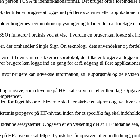
 person i USA til identifikationsformål. Det bruges ofte i forbindelse 
 der tillader brugere at logge ind på flere systemer eller applikationer
er brugernes legitimationsoplysninger og tillader dem at foretage en en
) fungerer i praksis ved at vise, hvordan en bruger kan logge sig ind é
er, der omhandler Single Sign-On-teknologi, dets anvendelser og forde
er til den samme sikkerhedsprotokol, der tillader brugere at logge ind 
r brugere kan logge ind én gang for at få adgang til flere applikationer 
vor brugere kan udveksle information, stille spørgsmål og dele viden re
ftlig opgave, som eleverne på HF skal skrive i et eller flere fag. Opgave
kompetencer.
den for faget historie. Eleverne skal her skrive en større opgave, hvor 
dieretningsopgave på HF-niveau inden for et specifikt fag skal indehol
 i uddannelsessystemet. Opgaven er en væsentlig del af HF-uddannelsen,
e på HF-niveau skal følge. Typisk består opgaven af en indledning, pro