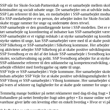
SSP står for Skole-Socialt-Partnerskab og er et samarbejde mellem skol
kriminalitet og socialt udsatte unge. De samarbejder om at udvikle indsa
SSP Løn refererer til den løn, en medarbejder i SSP-samarbejdet modtag
En SSP-medarbejder er en person, der arbejder inden for Skole-Socialt-P
skabe trygge rammer for unge og understøtte deres trivsel.
SSP-samarbejde er den grundlæggende kerne i SSP-modellen. Det er et sa
tæt samarbejde og koordinering af indsatser kan SSP-samarbejdet være med
SSP-samarbejdet er et vigtigt redskab i at styrke samarbejdet og koordi
styrke støtten til unge, kan SSP-samarbejdet være med til at skabe posi
SSP Silkeborg er SSP-samarbejdet i Silkeborg kommune. Her arbejder sk
og aktiviteter arbejder SSP Silkeborg på at skabe positive udviklingsmu
SSP Svendborg er en del af det lokale SSP-samarbejde i Svendborg kom
skoler, socialforvaltning og politi. SSP Svendborg arbejder for at styrk
SSP-uddannelse refererer til den uddannelse og kompetenceudvikling, de
arbejde effektivt med forebyggelse og støtte til unge.
SSP Vejle er SSP-samarbejdet i Vejle kommune. Her samarbejder skoler,
indsats arbejder SSP Vejle for at skabe positive udviklingsmuligheder 
SSP Viborg er SSP-samarbejdet i Viborg kommune. Her samarbejder skole
på tværs af sektorer og fagligheder for at skabe gode rammer for unge
Temmelig mange butikker på nettet reklamerer med dag-til-dag fragt
•
forhandlere på nettet frembyder fragt uden gebyr
•
En masse online we
varehuse giver løfte om levering efter en enkelt hverdag
•
Hvor er vi p