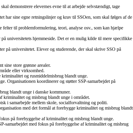
kal demonstrere elevernes evne til at arbejde selvstændigt, tage
t har sine egne retningslinjer og krav til SSOen, som skal følges af de
felter til problemformulering, teori, analyse osv., som kan hjælpe
 på universitetets hjemmeside. Det er en mulig kilde til mere specifikke
 på universitetet. Elever og studerende, der skal skrive SSO på
 sine store grønne arealer.
 område eller virksomhed.
ge kriminalitet og rusmiddelmisbrug blandt unge.
e. Organisationen koordinerer og støtter SSP-samarbejdet på
isbrug blandt unge i danske kommuner.
f kriminalitet og misbrug blandt unge i området.
isk i samarbejde mellem skole, socialforvaltning og politi.
rganisation med det formål at forebygge kriminalitet og misbrug blandt
okus på forebyggelse af kriminalitet og misbrug blandt unge.
SSP-samarbejdet med fokus på forebyggelse af kriminalitet og misbrug