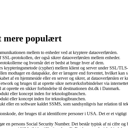
at mere populært
ommunikationen mellem to enheder ved at kryptere dataoverførslen.
af SSL-protokollen, der også sikrer dataoverførslen mellem enheder.
otokollerne og hvornår det er bedst at bruge hver af dem.
lles krypteringsmetode (cypher) mellem klient og server under SSL/TLS-
en modtager en datapakke, der er længere end forventet, hvilket kan sk
rskabet af en hjemmeside eller en server og sikrer, at dataoverførslen er k
ork og bruges til at oprette sikre netværksforbindelser via internettet,
at oprette en sikker forbindelse til destinationen dst.dk i Danmark.
produkt eller koncept inden for teknologibranchen.
produkt eller koncept inden for teknologibranchen.
 eller en software kaldet SSMS, som sandsynligvis har relation til tek
nskode, der bruges til at identificere personer i USA. Det er et vigtigt 
 en persons Social Security Number. Det består typisk af ni cifre og br