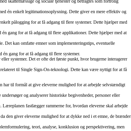
med skattemæssige og sociale tjenester og betragtes som fortrolig
 med én enkelt legitimationsoplysning. Dette giver en mere effektiv og
kelt pålogging for at få adgang til flere systemer. Dette hjælper med
n gang for at få adgang til flere applikationer. Dette hjælper med at
le. Det kan omfatte emner som implementeringstips, eventuelle
én gang for at få adgang til flere systemer.
eller systemer. Det er ofte det første punkt, hvor brugerne interagerer
lateret til Single Sign-On-teknologi. Dette kan være nyttigt for at få
n har til formål at give eleverne mulighed for at arbejde selvstændigt
de undersøger og analyserer historiske begivenheder, personer eller
de. Læreplanen fastlægger rammerne for, hvordan eleverne skal arbejde
 da den giver eleverne mulighed for at dykke ned i et emne, de brænder
blemformulering, teori, analyse, konklusion og perspektivering, men