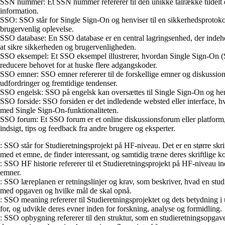
SSN nummer: Et SSN nummer refererer til den unikke talrække tildelt en
information.
SSO: SSO står for Single Sign-On og henviser til en sikkerhedsprotokol,
brugervenlig oplevelse.
SSO database: En SSO database er en central lagringsenhed, der indehold
at sikre sikkerheden og brugervenligheden.
SSO eksempel: Et SSO eksempel illustrerer, hvordan Single Sign-On (SSO
reducere behovet for at huske flere adgangskoder.
SSO emner: SSO emner refererer til de forskellige emner og diskussion
udfordringer og fremtidige tendenser.
SSO engelsk: SSO på engelsk kan oversættes til Single Sign-On og henvis
SSO forside: SSO forsiden er det indledende websted eller interface, hvo
med Single Sign-On-funktionaliteten.
SSO forum: Et SSO forum er et online diskussionsforum eller platform, h
indsigt, tips og feedback fra andre brugere og eksperter.
: SSO står for Studieretningsprojekt på HF-niveau. Det er en større skri
med et emne, de finder interessant, og samtidig træne deres skriftlige 
: SSO HF historie refererer til et Studieretningsprojekt på HF-niveau in
emner.
: SSO læreplanen er retningslinjer og krav, som beskriver, hvad en stu
med opgaven og hvilke mål de skal opnå.
: SSO meaning refererer til Studieretningsprojektet og dets betydning
for, og udvikle deres evner inden for forskning, analyse og formidling.
: SSO opbygning refererer til den struktur, som en studieretningsopgav