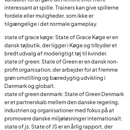
interessant at spille. Trainers kan give spillerne
fordele eller muligheder, som ikke er
tilgængelige i det normale gameplay.
state of grace køge: State of Grace Køge er en
dansk tøjbutik, der ligger i Køge og tilbyder et
bredt udvalg af moderigtigt tøj til kvinder.
state of green: State of Green er en dansk non-
profit organisation, der arbejder for at fremme
grøn omstilling og bæredygtig udvikling i
Danmark og globalt.
state of green denmark: State of Green Denmark
er et partnerskab mellem den danske regering,
industrien og organisationer med fokus på at
promovere danske miljøløsninger internationalt.
state of js: State of JS er en årlig rapport, der