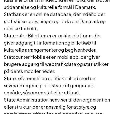
uddannelse og kulturelle formål i Danmark.
Statbank er en online database, der indeholder
statistiske oplysninger og data om Danmark og
danske forhold.
Statcenter Billetten er en online platform, der
giver adgang til information og billetkøb til
kulturelle arrangementer og begivenheder.
Statcounter Mobile er en mobilapp, der giver
brugere adgang til webtrafikdata og statistikker
på deres mobilenheder.
State refererer til en politisk enhed med en
suveræn regering, der styrer et geografisk
område, såsom en stat eller et land.
State Administration henviser til den organisation
eller struktur, der er ansvarlig for at styre og
administrere offentlige anliggender i en given