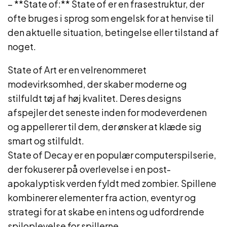
– **State of:** State of er en frasestruktur, der
ofte bruges i sprog som engelsk for at henvise til
den aktuelle situation, betingelse eller tilstand af
noget.
State of Art er en velrenommeret
modevirksomhed, der skaber moderne og
stilfuldt tøj af høj kvalitet. Deres designs
afspejler det seneste inden for modeverdenen
og appellerer til dem, der ønsker at klæde sig
smart og stilfuldt.
State of Decay er en populær computerspilserie,
der fokuserer på overlevelse i en post-
apokalyptisk verden fyldt med zombier. Spillene
kombinerer elementer fra action, eventyr og
strategi for at skabe en intens og udfordrende
spiloplevelse for spillerne.