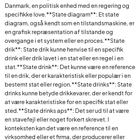
Danmark, en politisk enhed med en regering og
specifikke love.**State diagram**: Et state
diagram, også kendt som en tilstandsmaskine, er
en grafisk repræsentation af tilstande og
overgange i et system eller en proces.**State
drik**: State drik kunne henvise til en specifik
drink eller drik lavet i en stat eller en regel i en
stat.**State drink**: Det kunne være en reference
til en drik, der er karakteristisk eller populær i en
bestemt stat eller region.**State drinks**: State
drinks kunne betyde drikkevarer, der er kendt for
at være karakteristiske for en specifik stat eller
sted.**State drinks aps**: Det ser ud til at være
en stavefejl eller noget forkert skrevet. I
konteksten kan det være en reference til en
virksomhed eller et firma, der producerer eller