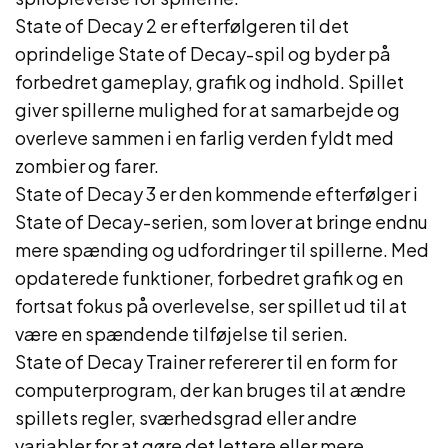
State of Decay 2 er efterfølgeren til det
oprindelige State of Decay-spil og byder på
forbedret gameplay, grafik og indhold. Spillet
giver spillerne mulighed for at samarbejde og
overleve sammen i en farlig verden fyldt med
zombier og farer.
State of Decay 3 er den kommende efterfølger i
State of Decay-serien, som lover at bringe endnu
mere spænding og udfordringer til spillerne. Med
opdaterede funktioner, forbedret grafik og en
fortsat fokus på overlevelse, ser spillet ud til at
være en spændende tilføjelse til serien.
State of Decay Trainer refererer til en form for
computerprogram, der kan bruges til at ændre
spillets regler, sværhedsgrad eller andre
variabler for at gøre det lettere eller mere