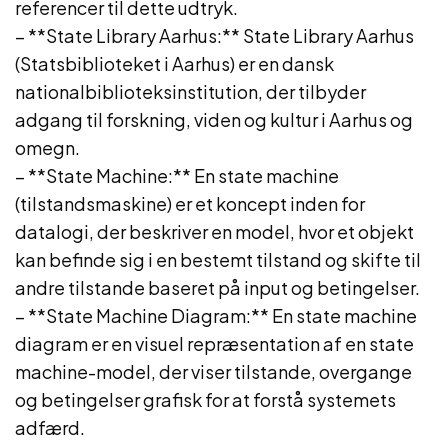
referencer til dette udtryk.
– **State Library Aarhus:** State Library Aarhus
(Statsbiblioteket i Aarhus) er en dansk
nationalbiblioteksinstitution, der tilbyder
adgang til forskning, viden og kultur i Aarhus og
omegn.
– **State Machine:** En state machine
(tilstandsmaskine) er et koncept inden for
datalogi, der beskriver en model, hvor et objekt
kan befinde sig i en bestemt tilstand og skifte til
andre tilstande baseret på input og betingelser.
– **State Machine Diagram:** En state machine
diagram er en visuel repræsentation af en state
machine-model, der viser tilstande, overgange
og betingelser grafisk for at forstå systemets
adfærd.