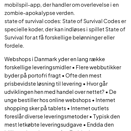
mobilspil-app, der handler om overlevelse i en
zombie-apokalypse verden.
state of survival codes: State of Survival Codes er
specielle koder, der kan indløses i spillet State of
Survival for at få forskellige belønninger eller
fordele.
Webshops i Danmark yder en lang række
forskellige leveringsmidler
•
Flere webbutikker
byder på portofri fragt
•
Ofte den mest
prisbevidste løsning til levering
•
Hvor går
udviklingen hen med handel over nettet?
•
De
unge bestiller hos online webshops
•
Internet
shopping sker på tablets
•
Internet outlets
foreslår diverse leveringsmetoder
•
Typisk den
mest letkøbte leveringsudgave
•
Endda den