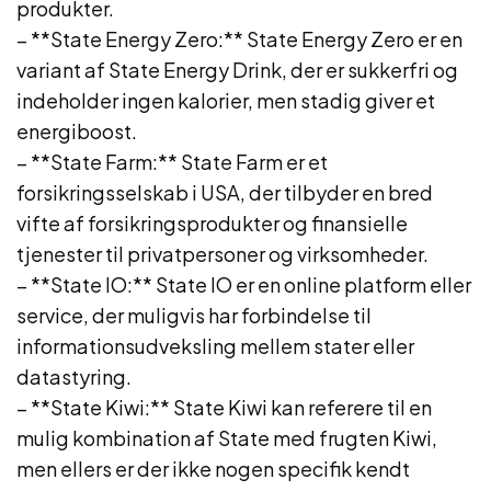
produkter.
– **State Energy Zero:** State Energy Zero er en
variant af State Energy Drink, der er sukkerfri og
indeholder ingen kalorier, men stadig giver et
energiboost.
– **State Farm:** State Farm er et
forsikringsselskab i USA, der tilbyder en bred
vifte af forsikringsprodukter og finansielle
tjenester til privatpersoner og virksomheder.
– **State IO:** State IO er en online platform eller
service, der muligvis har forbindelse til
informationsudveksling mellem stater eller
datastyring.
– **State Kiwi:** State Kiwi kan referere til en
mulig kombination af State med frugten Kiwi,
men ellers er der ikke nogen specifik kendt