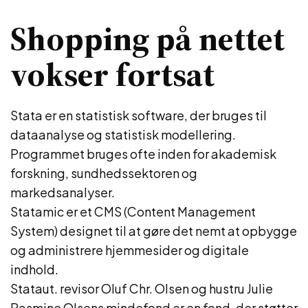
Shopping på nettet
vokser fortsat
Stata er en statistisk software, der bruges til
dataanalyse og statistisk modellering.
Programmet bruges ofte inden for akademisk
forskning, sundhedssektoren og
markedsanalyser.
Statamic er et CMS (Content Management
System) designet til at gøre det nemt at opbygge
og administrere hjemmesider og digitale
indhold.
Stataut. revisor Oluf Chr. Olsen og hustru Julie
Rasmine Olsens mindefond er en fond, der støtter