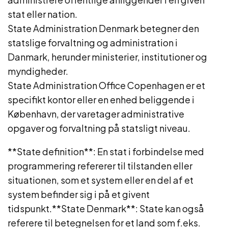
stat eller nation.
State Administration Denmark betegner den
statslige forvaltning og administration i
Danmark, herunder ministerier, institutioner og
myndigheder.
State Administration Office Copenhagen er et
specifikt kontor eller en enhed beliggende i
København, der varetager administrative
opgaver og forvaltning på statsligt niveau.
**State definition**: En stat i forbindelse med
programmering refererer til tilstanden eller
situationen, som et system eller en del af et
system befinder sig i på et givent
tidspunkt.**State Denmark**: State kan også
referere til betegnelsen for et land som f.eks.