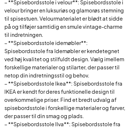
– **Spisebordsstole i velour**: Spisebordsstole i
velour bringer en luksuriøs og glamorøs stemning
til spisestuen. Velourmaterialet er blødt at sidde
på og tilføjer samtidig en smule vintage-charme
til indretningen.
– **Spisebordsstole idemøbler**:
Spisebordsstole fra Idemøbler er kendetegnet
ved høj kvalitet og stilfuldt design. Vælg imellem
forskellige materialer og stilarter, der passer til
netop din indretningsstil og behov.
– **Spisebordsstole Ikea**: Spisebordsstole fra
IKEA er kendt for deres funktionelle design til
overkommelige priser. Find et bredt udvalg af
spisebordsstole i forskellige materialer og farver,
der passer til din smag og plads.
– **Spisebordsstole Ilva**: Spisebordsstole fra