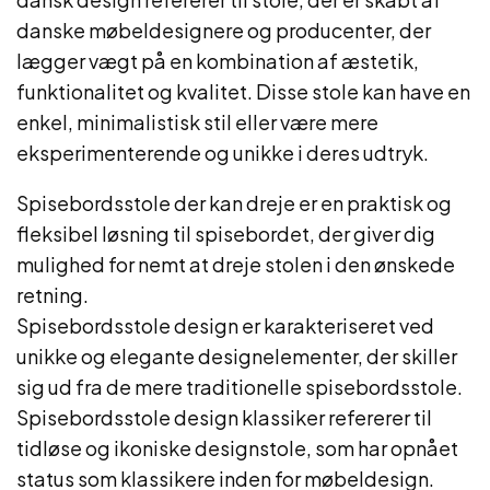
danske møbeldesignere og producenter, der
lægger vægt på en kombination af æstetik,
funktionalitet og kvalitet. Disse stole kan have en
enkel, minimalistisk stil eller være mere
eksperimenterende og unikke i deres udtryk.
Spisebordsstole der kan dreje er en praktisk og
fleksibel løsning til spisebordet, der giver dig
mulighed for nemt at dreje stolen i den ønskede
retning.
Spisebordsstole design er karakteriseret ved
unikke og elegante designelementer, der skiller
sig ud fra de mere traditionelle spisebordsstole.
Spisebordsstole design klassiker refererer til
tidløse og ikoniske designstole, som har opnået
status som klassikere inden for møbeldesign.