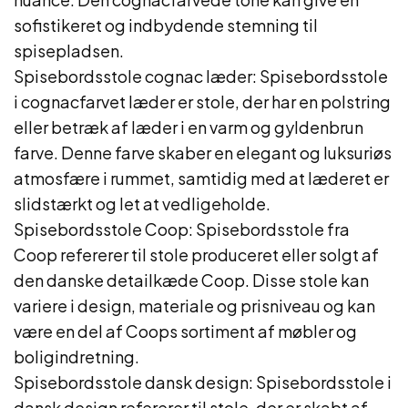
sofistikeret og indbydende stemning til
spisepladsen.
Spisebordsstole cognac læder: Spisebordsstole
i cognacfarvet læder er stole, der har en polstring
eller betræk af læder i en varm og gyldenbrun
farve. Denne farve skaber en elegant og luksuriøs
atmosfære i rummet, samtidig med at læderet er
slidstærkt og let at vedligeholde.
Spisebordsstole Coop: Spisebordsstole fra
Coop refererer til stole produceret eller solgt af
den danske detailkæde Coop. Disse stole kan
variere i design, materiale og prisniveau og kan
være en del af Coops sortiment af møbler og
boligindretning.
Spisebordsstole dansk design: Spisebordsstole i
dansk design refererer til stole, der er skabt af