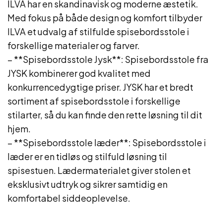
ILVA har en skandinavisk og moderne æstetik.
Med fokus på både design og komfort tilbyder
ILVA et udvalg af stilfulde spisebordsstole i
forskellige materialer og farver.
– **Spisebordsstole Jysk**: Spisebordsstole fra
JYSK kombinerer god kvalitet med
konkurrencedygtige priser. JYSK har et bredt
sortiment af spisebordsstole i forskellige
stilarter, så du kan finde den rette løsning til dit
hjem.
– **Spisebordsstole læder**: Spisebordsstole i
læder er en tidløs og stilfuld løsning til
spisestuen. Lædermaterialet giver stolen et
eksklusivt udtryk og sikrer samtidig en
komfortabel siddeoplevelse.