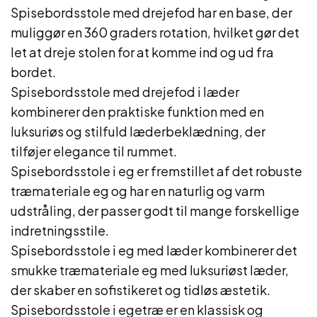
Spisebordsstole med drejefod har en base, der
muliggør en 360 graders rotation, hvilket gør det
let at dreje stolen for at komme ind og ud fra
bordet.
Spisebordsstole med drejefod i læder
kombinerer den praktiske funktion med en
luksuriøs og stilfuld læderbeklædning, der
tilføjer elegance til rummet.
Spisebordsstole i eg er fremstillet af det robuste
træmateriale eg og har en naturlig og varm
udstråling, der passer godt til mange forskellige
indretningsstile.
Spisebordsstole i eg med læder kombinerer det
smukke træmateriale eg med luksuriøst læder,
der skaber en sofistikeret og tidløs æstetik.
Spisebordsstole i egetræ er en klassisk og