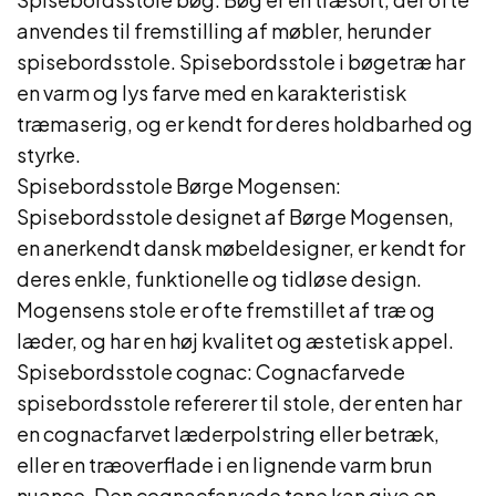
anvendes til fremstilling af møbler, herunder
spisebordsstole. Spisebordsstole i bøgetræ har
en varm og lys farve med en karakteristisk
træmaserig, og er kendt for deres holdbarhed og
styrke.
Spisebordsstole Børge Mogensen:
Spisebordsstole designet af Børge Mogensen,
en anerkendt dansk møbeldesigner, er kendt for
deres enkle, funktionelle og tidløse design.
Mogensens stole er ofte fremstillet af træ og
læder, og har en høj kvalitet og æstetisk appel.
Spisebordsstole cognac: Cognacfarvede
spisebordsstole refererer til stole, der enten har
en cognacfarvet læderpolstring eller betræk,
eller en træoverflade i en lignende varm brun
nuance. Den cognacfarvede tone kan give en