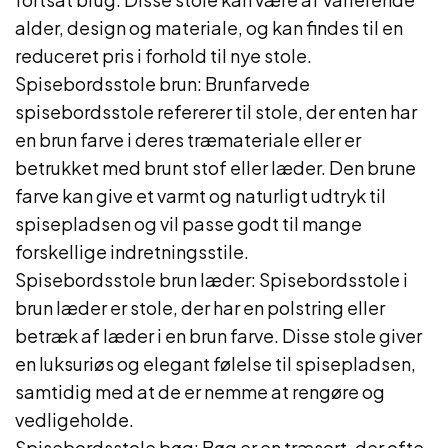
alder, design og materiale, og kan findes til en
reduceret pris i forhold til nye stole.
Spisebordsstole brun: Brunfarvede
spisebordsstole refererer til stole, der enten har
en brun farve i deres træmateriale eller er
betrukket med brunt stof eller læder. Den brune
farve kan give et varmt og naturligt udtryk til
spisepladsen og vil passe godt til mange
forskellige indretningsstile.
Spisebordsstole brun læder: Spisebordsstole i
brun læder er stole, der har en polstring eller
betræk af læder i en brun farve. Disse stole giver
en luksuriøs og elegant følelse til spisepladsen,
samtidig med at de er nemme at rengøre og
vedligeholde.
Spisebordsstole bøg: Bøg er en træsort, der ofte