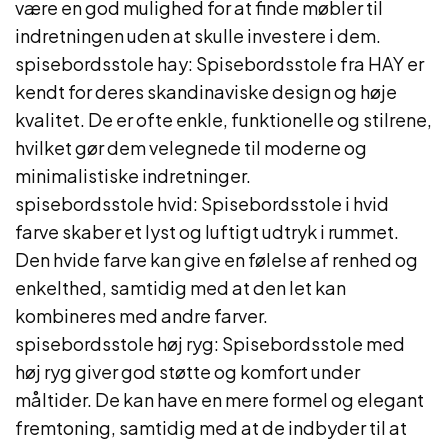
være en god mulighed for at finde møbler til
indretningen uden at skulle investere i dem.
spisebordsstole hay: Spisebordsstole fra HAY er
kendt for deres skandinaviske design og høje
kvalitet. De er ofte enkle, funktionelle og stilrene,
hvilket gør dem velegnede til moderne og
minimalistiske indretninger.
spisebordsstole hvid: Spisebordsstole i hvid
farve skaber et lyst og luftigt udtryk i rummet.
Den hvide farve kan give en følelse af renhed og
enkelthed, samtidig med at den let kan
kombineres med andre farver.
spisebordsstole høj ryg: Spisebordsstole med
høj ryg giver god støtte og komfort under
måltider. De kan have en mere formel og elegant
fremtoning, samtidig med at de indbyder til at