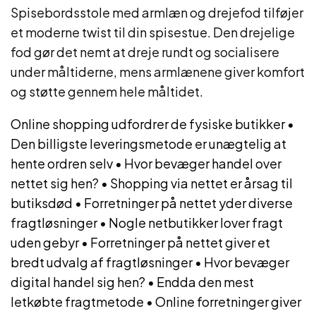
Spisebordsstole med armlæn og drejefod tilføjer
et moderne twist til din spisestue. Den drejelige
fod gør det nemt at dreje rundt og socialisere
under måltiderne, mens armlænene giver komfort
og støtte gennem hele måltidet.
Online shopping udfordrer de fysiske butikker
•
Den billigste leveringsmetode er unægtelig at
hente ordren selv
•
Hvor bevæger handel over
nettet sig hen?
•
Shopping via nettet er årsag til
butiksdød
•
Forretninger på nettet yder diverse
fragtløsninger
•
Nogle netbutikker lover fragt
uden gebyr
•
Forretninger på nettet giver et
bredt udvalg af fragtløsninger
•
Hvor bevæger
digital handel sig hen?
•
Endda den mest
letkøbte fragtmetode
•
Online forretninger giver