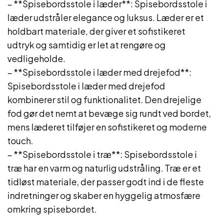
– **Spisebordsstole i læder**: Spisebordsstole i
læder udstråler elegance og luksus. Læder er et
holdbart materiale, der giver et sofistikeret
udtryk og samtidig er let at rengøre og
vedligeholde.
– **Spisebordsstole i læder med drejefod**:
Spisebordsstole i læder med drejefod
kombinerer stil og funktionalitet. Den drejelige
fod gør det nemt at bevæge sig rundt ved bordet,
mens læderet tilføjer en sofistikeret og moderne
touch.
– **Spisebordsstole i træ**: Spisebordsstole i
træ har en varm og naturlig udstråling. Træ er et
tidløst materiale, der passer godt ind i de fleste
indretninger og skaber en hyggelig atmosfære
omkring spisebordet.