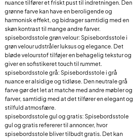
nuance tilfører et friskt pust til indretningen. Den
grønne farve kan have en beroligende og
harmonisk effekt, og bidrager samtidig med en
skøn kontrast til mange andre farver.
spisebordsstole grøn velour: Spisebordsstole i
grøn velour udstråler luksus og elegance. Det
bløde velourstof tilføjer en behagelig tekstur og
giver en sofistikeret touch til rummet.
spisebordsstole grå: Spisebordsstole i grå
nuance er alsidige og tidløse. Den neutrale grå
farve gør det let at matche med andre møbler og
farver, samtidig med at det tilfører en elegant og
stilfuld atmosfære.
spisebordsstole gul og gratis: Spisebordsstole
gul og gratis refererer til annoncer, hvor
spisebordsstole bliver tilbudt gratis. Det kan