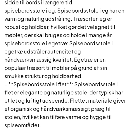
sidde til bords i længere tid.
spisebordsstole i eg: Spisebordsstole i eg har en
varm og naturlig udstråling. Træsorten eg er
robust og holdbar, hvilket gør det velegnet til
møbler, der skal bruges og holde i mange år.
spisebordsstole i egetræ: Spisebordsstole i
egetræ udstråler autencitet og
håndværksmæssig kvalitet. Egetræ er en
populær træsort til møbler på grund af sin
smukke struktur og holdbarhed.
– **Spisebordsstole i flet**: Spisebordsstole i
flet er elegante og naturlige stole, der typisk har
et let og luftigt udseende. Flettet materiale giver
et organisk og håndværksmæssigt præg til
stolen, hvilket kan tilføre varme og hygge til
spiseområdet.