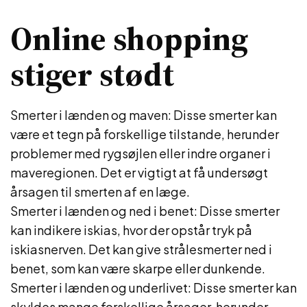
Online shopping
stiger stødt
Smerter i lænden og maven: Disse smerter kan
være et tegn på forskellige tilstande, herunder
problemer med rygsøjlen eller indre organer i
maveregionen. Det er vigtigt at få undersøgt
årsagen til smerten af en læge.
Smerter i lænden og ned i benet: Disse smerter
kan indikere iskias, hvor der opstår tryk på
iskiasnerven. Det kan give strålesmerter ned i
benet, som kan være skarpe eller dunkende.
Smerter i lænden og underlivet: Disse smerter kan
skyldes mange forskellige årsager, herunder