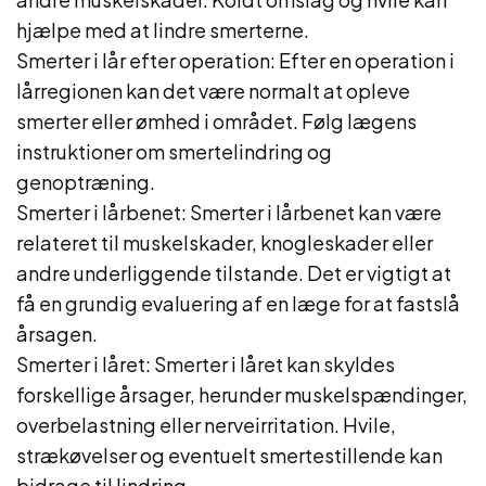
hjælpe med at lindre smerterne.
Smerter i lår efter operation: Efter en operation i
lårregionen kan det være normalt at opleve
smerter eller ømhed i området. Følg lægens
instruktioner om smertelindring og
genoptræning.
Smerter i lårbenet: Smerter i lårbenet kan være
relateret til muskelskader, knogleskader eller
andre underliggende tilstande. Det er vigtigt at
få en grundig evaluering af en læge for at fastslå
årsagen.
Smerter i låret: Smerter i låret kan skyldes
forskellige årsager, herunder muskelspændinger,
overbelastning eller nerveirritation. Hvile,
strækøvelser og eventuelt smertestillende kan
bidrage til lindring.