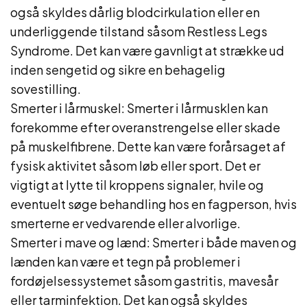
også skyldes dårlig blodcirkulation eller en
underliggende tilstand såsom Restless Legs
Syndrome. Det kan være gavnligt at strække ud
inden sengetid og sikre en behagelig
sovestilling.
Smerter i lårmuskel: Smerter i lårmusklen kan
forekomme efter overanstrengelse eller skade
på muskelfibrene. Dette kan være forårsaget af
fysisk aktivitet såsom løb eller sport. Det er
vigtigt at lytte til kroppens signaler, hvile og
eventuelt søge behandling hos en fagperson, hvis
smerterne er vedvarende eller alvorlige.
Smerter i mave og lænd: Smerter i både maven og
lænden kan være et tegn på problemer i
fordøjelsessystemet såsom gastritis, mavesår
eller tarminfektion. Det kan også skyldes