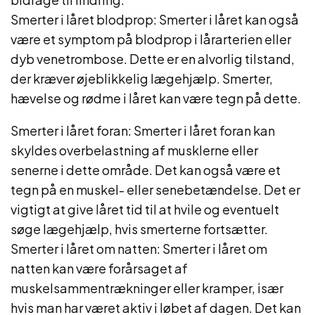
Smerter i låret blodprop: Smerter i låret kan også
være et symptom på blodprop i lårarterien eller
dyb venetrombose. Dette er en alvorlig tilstand,
der kræver øjeblikkelig lægehjælp. Smerter,
hævelse og rødme i låret kan være tegn på dette.
Smerter i låret foran: Smerter i låret foran kan
skyldes overbelastning af musklerne eller
senerne i dette område. Det kan også være et
tegn på en muskel- eller senebetændelse. Det er
vigtigt at give låret tid til at hvile og eventuelt
søge lægehjælp, hvis smerterne fortsætter.
Smerter i låret om natten: Smerter i låret om
natten kan være forårsaget af
muskelsammentrækninger eller kramper, især
hvis man har været aktiv i løbet af dagen. Det kan