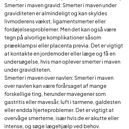
Smerter i maven gravid: Smerter i maven under
graviditeten er almindeligt og kan skyldes
livmoderens vækst, ligamentsmerter eller
fordøjelsesproblemer. Men det kan også være
tegn på alvorlige komplikationer såsom
præeklampsi eller placenta previa. Det er vigtigt
at kontakte en jordemoder eller læge og få en
undersøgelse, hvis man oplever smerter i maven
under graviditeten.
Smerter i maven over navlen: Smerter i maven
over navlen kan være forårsaget af mange
forskellige ting, herunder mavegener som
gastritis eller mavesår, luft i tarmene, galdesten
eller endda hjerteproblemer. Det er vigtigt at
overvåge smerterne, især hvis de er akutte eller
intense, og søge lægehjælp ved behov.