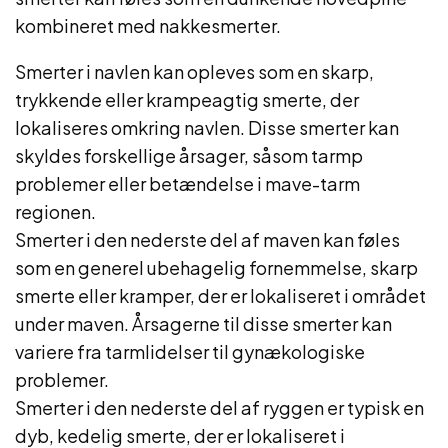
kombineret med nakkesmerter.
Smerter i navlen kan opleves som en skarp,
trykkende eller krampeagtig smerte, der
lokaliseres omkring navlen. Disse smerter kan
skyldes forskellige årsager, såsom tarmp
problemer eller betændelse i mave-tarm
regionen.
Smerter i den nederste del af maven kan føles
som en generel ubehagelig fornemmelse, skarp
smerte eller kramper, der er lokaliseret i området
under maven. Årsagerne til disse smerter kan
variere fra tarmlidelser til gynækologiske
problemer.
Smerter i den nederste del af ryggen er typisk en
dyb, kedelig smerte, der er lokaliseret i