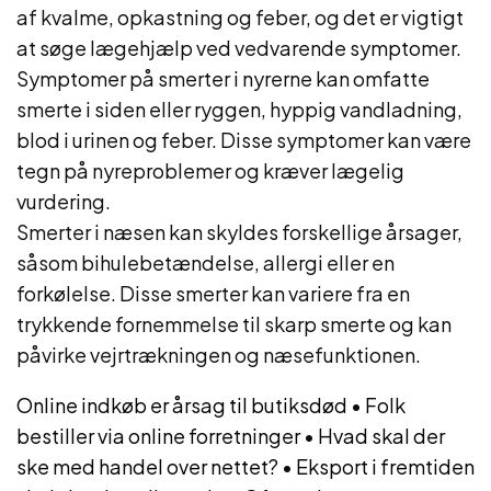
af kvalme, opkastning og feber, og det er vigtigt
at søge lægehjælp ved vedvarende symptomer.
Symptomer på smerter i nyrerne kan omfatte
smerte i siden eller ryggen, hyppig vandladning,
blod i urinen og feber. Disse symptomer kan være
tegn på nyreproblemer og kræver lægelig
vurdering.
Smerter i næsen kan skyldes forskellige årsager,
såsom bihulebetændelse, allergi eller en
forkølelse. Disse smerter kan variere fra en
trykkende fornemmelse til skarp smerte og kan
påvirke vejrtrækningen og næsefunktionen.
Online indkøb er årsag til butiksdød
•
Folk
bestiller via online forretninger
•
Hvad skal der
ske med handel over nettet?
•
Eksport i fremtiden