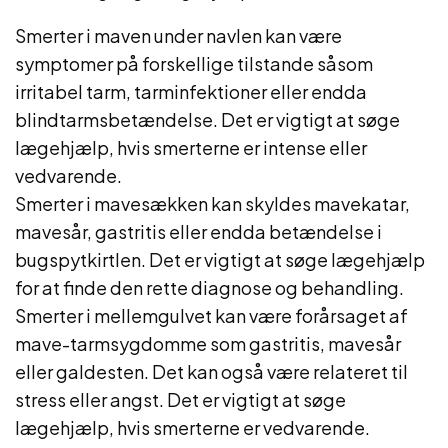
Smerter i maven under navlen kan være
symptomer på forskellige tilstande såsom
irritabel tarm, tarminfektioner eller endda
blindtarmsbetændelse. Det er vigtigt at søge
lægehjælp, hvis smerterne er intense eller
vedvarende.
Smerter i mavesækken kan skyldes mavekatar,
mavesår, gastritis eller endda betændelse i
bugspytkirtlen. Det er vigtigt at søge lægehjælp
for at finde den rette diagnose og behandling.
Smerter i mellemgulvet kan være forårsaget af
mave-tarmsygdomme som gastritis, mavesår
eller galdesten. Det kan også være relateret til
stress eller angst. Det er vigtigt at søge
lægehjælp, hvis smerterne er vedvarende.