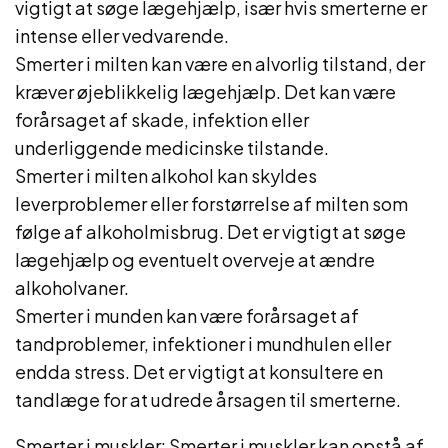
vigtigt at søge lægehjælp, især hvis smerterne er
intense eller vedvarende.
Smerter i milten kan være en alvorlig tilstand, der
kræver øjeblikkelig lægehjælp. Det kan være
forårsaget af skade, infektion eller
underliggende medicinske tilstande.
Smerter i milten alkohol kan skyldes
leverproblemer eller forstørrelse af milten som
følge af alkoholmisbrug. Det er vigtigt at søge
lægehjælp og eventuelt overveje at ændre
alkoholvaner.
Smerter i munden kan være forårsaget af
tandproblemer, infektioner i mundhulen eller
endda stress. Det er vigtigt at konsultere en
tandlæge for at udrede årsagen til smerterne.
Smerter i muskler: Smerter i muskler kan opstå af