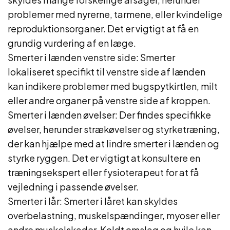
problemer med nyrerne, tarmene, eller kvindelige
reproduktionsorganer. Det er vigtigt at få en
grundig vurdering af en læge.
Smerter i lænden venstre side: Smerter
lokaliseret specifikt til venstre side af lænden
kan indikere problemer med bugspytkirtlen, milt
eller andre organer på venstre side af kroppen.
Smerter i lænden øvelser: Der findes specifikke
øvelser, herunder strækøvelser og styrketræning,
der kan hjælpe med at lindre smerter i lænden og
styrke ryggen. Det er vigtigt at konsultere en
træningsekspert eller fysioterapeut for at få
vejledning i passende øvelser.
Smerter i lår: Smerter i låret kan skyldes
overbelastning, muskelspændinger, myoser eller
andre muskelskader. Koldt omslag og hvile kan