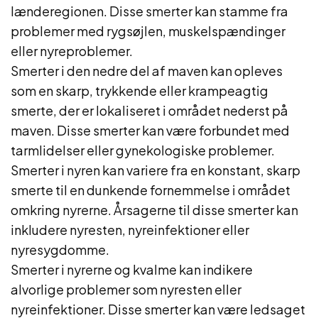
lænderegionen. Disse smerter kan stamme fra
problemer med rygsøjlen, muskelspændinger
eller nyreproblemer.
Smerter i den nedre del af maven kan opleves
som en skarp, trykkende eller krampeagtig
smerte, der er lokaliseret i området nederst på
maven. Disse smerter kan være forbundet med
tarmlidelser eller gynekologiske problemer.
Smerter i nyren kan variere fra en konstant, skarp
smerte til en dunkende fornemmelse i området
omkring nyrerne. Årsagerne til disse smerter kan
inkludere nyresten, nyreinfektioner eller
nyresygdomme.
Smerter i nyrerne og kvalme kan indikere
alvorlige problemer som nyresten eller
nyreinfektioner. Disse smerter kan være ledsaget