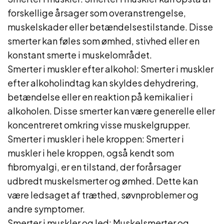
forskellige årsager som overanstrengelse,
muskelskader eller betændelsestilstande. Disse
smerter kan føles som ømhed, stivhed eller en
konstant smerte i muskelområdet.
Smerter i muskler efter alkohol: Smerter i muskler
efter alkoholindtag kan skyldes dehydrering,
betændelse eller en reaktion på kemikalier i
alkoholen. Disse smerter kan være generelle eller
koncentreret omkring visse muskelgrupper.
Smerter i muskler i hele kroppen: Smerter i
muskler i hele kroppen, også kendt som
fibromyalgi, er en tilstand, der forårsager
udbredt muskelsmerter og ømhed. Dette kan
være ledsaget af træthed, søvnproblemer og
andre symptomer.
Smerter i muskler og led: Muskelsmerter og