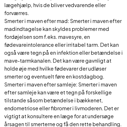
lægehjælp, hvis de bliver vedvarende eller
forværres.
Smerter i maven efter mad: Smerter i maven efter
madindtagelse kan skyldes problemer med
fordøjelsen som f.eks. mavesyre, en
fødevareintolerance eller irritabel tarm. Det kan
også være tegn på en infektion eller betændelse i
mave-tarmkanalen. Det kan være gavnligt at
holde øje med hvilke fødevarer der udløser
smerter og eventuelt føre en kostdagbog.
Smerter i maven efter samleje: Smerter i maven
efter samleje kan være et tegn på forskellige
tilstande såsom betændelse i bækkenet,
endometriose eller fibromer i livmoderen. Det er
vigtigt at konsultere en læge for at undersøge
årsagen til smerterne og få den rette behandling.