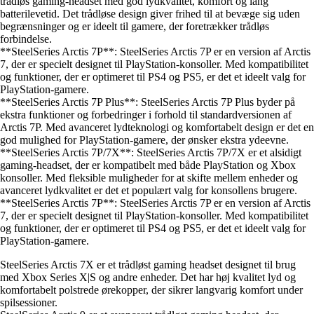
trådløs gaming-headset med god lydkvalitet, komfort og lang
batterilevetid. Det trådløse design giver frihed til at bevæge sig uden
begrænsninger og er ideelt til gamere, der foretrækker trådløs
forbindelse.
**SteelSeries Arctis 7P**: SteelSeries Arctis 7P er en version af Arctis
7, der er specielt designet til PlayStation-konsoller. Med kompatibilitet
og funktioner, der er optimeret til PS4 og PS5, er det et ideelt valg for
PlayStation-gamere.
**SteelSeries Arctis 7P Plus**: SteelSeries Arctis 7P Plus byder på
ekstra funktioner og forbedringer i forhold til standardversionen af
Arctis 7P. Med avanceret lydteknologi og komfortabelt design er det en
god mulighed for PlayStation-gamere, der ønsker ekstra ydeevne.
**SteelSeries Arctis 7P/7X**: SteelSeries Arctis 7P/7X er et alsidigt
gaming-headset, der er kompatibelt med både PlayStation og Xbox
konsoller. Med fleksible muligheder for at skifte mellem enheder og
avanceret lydkvalitet er det et populært valg for konsollens brugere.
**SteelSeries Arctis 7P**: SteelSeries Arctis 7P er en version af Arctis
7, der er specielt designet til PlayStation-konsoller. Med kompatibilitet
og funktioner, der er optimeret til PS4 og PS5, er det et ideelt valg for
PlayStation-gamere.
SteelSeries Arctis 7X er et trådløst gaming headset designet til brug
med Xbox Series X|S og andre enheder. Det har høj kvalitet lyd og
komfortabelt polstrede ørekopper, der sikrer langvarig komfort under
spilsessioner.