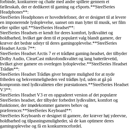
forbinde, konkurrere og chatte med andre spillere gennem et
fællesskab, der er dedikeret til gaming og eSports.**SteelSeries
Headphones**:
SteelSeries Headphones er hovedtelefoner, der er designet til at levere
en imponerende lydoplevelse, uanset om man lytter til musik, ser film
eller spiller spil.**SteelSeries Headset**:
SteelSeries Headsets er kendt for deres komfort, lydkvalitet og
holdbarhed, hvilket gør dem til et populært valg blandt gamere, der
kræver det bedste udstyr til deres gamingoplevelse.**SteelSeries
Headset Arctis 7**:
SteelSeries Headset Arctis 7 er et trådløst gaming-headset, der tilbyder
Dolby Audio, ClearCast mikrofondkvalitet og lang batterilevetid,
hvilket giver gamere en overlegen lydoplevelse.**SteelSeries Headset
Trådløs**:
SteelSeries Headset Trådløs giver brugere mulighed for at nyde
friheden og bekvemmeligheden ved trådløs lyd, uden at gå på
kompromis med lydkvaliteten eller præstationen.**SteelSeries Headset
V3**:
SteelSeries Headset V3 er en opgraderet version af det populære
SteelSeries headset, der tilbyder forbedret lydkvalitet, komfort og
funktioner, der imødekommer gameres behov og
præferencer.**SteelSeries Keyboard**:
SteelSeries Keyboards er designet til gamere, der kræver høj ydeevne,
holdbarhed og tilpasningsmuligheder, så de kan optimere deres
gamingoplevelse og få en konkurrencefordel.