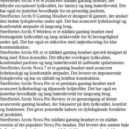
SteelSeries Arctis 9 er et avanceret trådløst gaming headset, der
tilbyder exceptionel lydkvalitet, lav latency og lang batterilevetid. Det
har også en justerbar hovedbøjle for en personlig pasform.
SteelSeries Arctis 9 Gaming Headset er designet til gamere, der ønsker
den bedste lydoplevelse under spil. Det har avanceret lydteknologi og
komfortable ørepuder til langvarig brug.
SteelSeries Arctis 9 Wireless er et trådløst gaming headset med
fremragende lydkvalitet og lang rækkevidde for fri bevægelighed
under spil. Det har også en mikrofon med støjreducering for klar
kommunikation.
SteelSeries Arctis 9X er et trådløst gaming headset specielt designet til
brug med Xbox-konsoller. Det tilbyder overlegen lydkvalitet,
komfortabel pasform og lang batterilevetid til uafbrudte spilsessioner.
SteelSeries Arctis Nova 7 er et gaming headset med avanceret
lydteknologi og komfortable ørepuder. Det leverer en imponerende
lydoplevelse og har en stilfuld og holdbar konstruktion.
SteelSeries Arctis Nova Pro er et premium gaming headset med
avanceret lydteknologi og tilpassede lydprofiler. Det har også en
justerbar hovedbøjle og lang batterilevetid for langvarig brug.
SteelSeries Arctis Nova Pro Review er en gennemgang af denne
avancerede gaming headset, der fokuserer på dets lydkvalitet, komfort
og funktioner. Det giver potentielle købere en dybdegående forståelse
af produktet.
SteelSeries Arctis Nova Pro trådløst gaming headset er en trådløs
version af det populære Nova Pro headset. Det leverer den samme høje