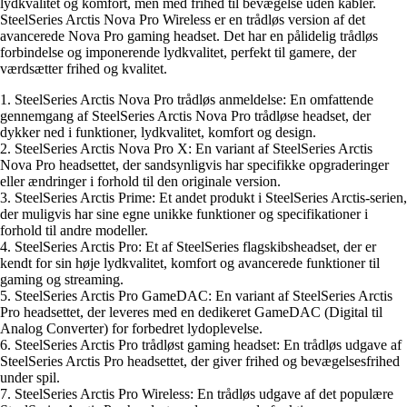
lydkvalitet og komfort, men med frihed til bevægelse uden kabler.
SteelSeries Arctis Nova Pro Wireless er en trådløs version af det
avancerede Nova Pro gaming headset. Det har en pålidelig trådløs
forbindelse og imponerende lydkvalitet, perfekt til gamere, der
værdsætter frihed og kvalitet.
1. SteelSeries Arctis Nova Pro trådløs anmeldelse: En omfattende
gennemgang af SteelSeries Arctis Nova Pro trådløse headset, der
dykker ned i funktioner, lydkvalitet, komfort og design.
2. SteelSeries Arctis Nova Pro X: En variant af SteelSeries Arctis
Nova Pro headsettet, der sandsynligvis har specifikke opgraderinger
eller ændringer i forhold til den originale version.
3. SteelSeries Arctis Prime: Et andet produkt i SteelSeries Arctis-serien,
der muligvis har sine egne unikke funktioner og specifikationer i
forhold til andre modeller.
4. SteelSeries Arctis Pro: Et af SteelSeries flagskibsheadset, der er
kendt for sin høje lydkvalitet, komfort og avancerede funktioner til
gaming og streaming.
5. SteelSeries Arctis Pro GameDAC: En variant af SteelSeries Arctis
Pro headsettet, der leveres med en dedikeret GameDAC (Digital til
Analog Converter) for forbedret lydoplevelse.
6. SteelSeries Arctis Pro trådløst gaming headset: En trådløs udgave af
SteelSeries Arctis Pro headsettet, der giver frihed og bevægelsesfrihed
under spil.
7. SteelSeries Arctis Pro Wireless: En trådløs udgave af det populære