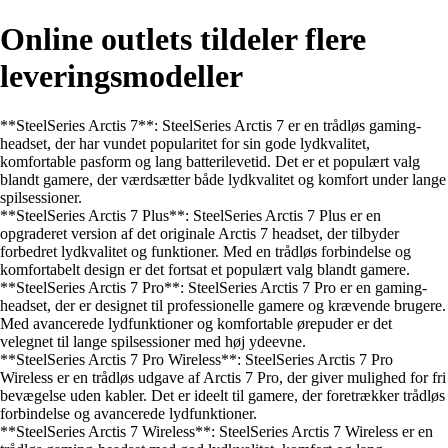
Online outlets tildeler flere
leveringsmodeller
**SteelSeries Arctis 7**: SteelSeries Arctis 7 er en trådløs gaming-
headset, der har vundet popularitet for sin gode lydkvalitet,
komfortable pasform og lang batterilevetid. Det er et populært valg
blandt gamere, der værdsætter både lydkvalitet og komfort under lange
spilsessioner.
**SteelSeries Arctis 7 Plus**: SteelSeries Arctis 7 Plus er en
opgraderet version af det originale Arctis 7 headset, der tilbyder
forbedret lydkvalitet og funktioner. Med en trådløs forbindelse og
komfortabelt design er det fortsat et populært valg blandt gamere.
**SteelSeries Arctis 7 Pro**: SteelSeries Arctis 7 Pro er en gaming-
headset, der er designet til professionelle gamere og krævende brugere.
Med avancerede lydfunktioner og komfortable ørepuder er det
velegnet til lange spilsessioner med høj ydeevne.
**SteelSeries Arctis 7 Pro Wireless**: SteelSeries Arctis 7 Pro
Wireless er en trådløs udgave af Arctis 7 Pro, der giver mulighed for fri
bevægelse uden kabler. Det er ideelt til gamere, der foretrækker trådløs
forbindelse og avancerede lydfunktioner.
**SteelSeries Arctis 7 Wireless**: SteelSeries Arctis 7 Wireless er en