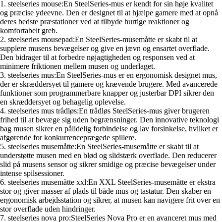
1. steelseries mouse:En SteelSeries-mus er kendt for sin høje kvalitet
og præcise ydeevne. Den er designet til at hjælpe gamere med at opnå
deres bedste præstationer ved at tilbyde hurtige reaktioner og
komfortabelt greb.
2. steelseries mousepad:En SteelSeries-musemåtte er skabt til at
supplere musens bevægelser og give en jævn og ensartet overflade.
Den bidrager til at forbedre nøjagtigheden og responsen ved at
minimere friktionen mellem musen og underlaget.
3. steelseries mus:En SteelSeries-mus er en ergonomisk designet mus,
der er skræddersyet til gamere og krævende brugere. Med avancerede
funktioner som programmerbare knapper og justerbar DPI sikrer den
en skræddersyet og behagelig oplevelse.
4. steelseries mus trådløs:En trådløs SteelSeries-mus giver brugeren
frihed til at bevæge sig uden begrænsninger. Den innovative teknologi
bag musen sikrer en pålidelig forbindelse og lav forsinkelse, hvilket er
afgørende for konkurrenceprægede spillere.
5. steelseries musemåtte:En SteelSeries-musemåtte er skabt til at
understøtte musen med en blød og slidstærk overflade. Den reducerer
slid på musens sensor og sikrer smidige og præcise bevægelser under
intense spilsessioner.
6. steelseries musemåtte xxl:En XXL SteelSeries-musemåtte er ekstra
stor og giver masser af plads til både mus og tastatur. Den skaber en
ergonomisk arbejdsstation og sikrer, at musen kan navigere frit over en
stor overflade uden hindringer.
7. steelseries nova pro:SteelSeries Nova Pro er en avanceret mus med