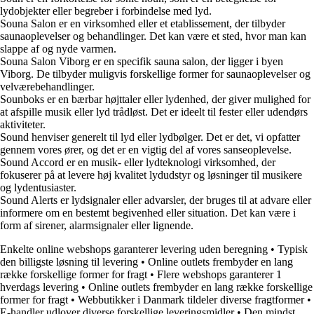
lydobjekter eller begreber i forbindelse med lyd.
Souna Salon er en virksomhed eller et etablissement, der tilbyder
saunaoplevelser og behandlinger. Det kan være et sted, hvor man kan
slappe af og nyde varmen.
Souna Salon Viborg er en specifik sauna salon, der ligger i byen
Viborg. De tilbyder muligvis forskellige former for saunaoplevelser og
velværebehandlinger.
Sounboks er en bærbar højttaler eller lydenhed, der giver mulighed for
at afspille musik eller lyd trådløst. Det er ideelt til fester eller udendørs
aktiviteter.
Sound henviser generelt til lyd eller lydbølger. Det er det, vi opfatter
gennem vores ører, og det er en vigtig del af vores sanseoplevelse.
Sound Accord er en musik- eller lydteknologi virksomhed, der
fokuserer på at levere høj kvalitet lydudstyr og løsninger til musikere
og lydentusiaster.
Sound Alerts er lydsignaler eller advarsler, der bruges til at advare eller
informere om en bestemt begivenhed eller situation. Det kan være i
form af sirener, alarmsignaler eller lignende.
Enkelte online webshops garanterer levering uden beregning
•
Typisk
den billigste løsning til levering
•
Online outlets frembyder en lang
række forskellige former for fragt
•
Flere webshops garanterer 1
hverdags levering
•
Online outlets frembyder en lang række forskellige
former for fragt
•
Webbutikker i Danmark tildeler diverse fragtformer
•
E-handler udlover diverse forskellige leveringsmidler
•
Den mindst