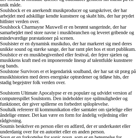
unik måde.
Soulshock er en anerkendt musikproducer og sangskriver, der har
arbejdet med adskillige kendte kunstnere og skabt hits, der har prydet
hitlister verden over.
Soulshock Charmayne Maxwell er en berømt sangerinde, der har
samarbejdet med store navne i musikbranchen og leveret gribende og
mindeværdige præstationer på scenen.
Soulsister er en dynamisk musikduo, der har markeret sig med deres
unikke sound og stærke sange, der har ramt plet hos et stort publikum.
Soulstice er en musikbegivenhed eller festival, der fejrer sjælen og
musikkens kraft med en imponerende lineup af talentfulde kunstnere
og bands.
Soulstone Survivors er et legendarisk soulband, der har sat sit præg på
musikhistorien med deres energiske optrædener og tidløse hits, der
stadig begejstrer folk verden over.
Soulstorm Ultimate Apocalypse er en populær og udvidet version af
computerspillet Soulstorm. Den indeholder nye spilmuligheder og
funktioner, der giver spillerne en forbedret spiloplevelse.
Soultalk refererer til kommunikation eller samtaler om sjælelige eller
åndelige emner. Det kan være en form for åndelig vejledning eller
rådgivning.
Soumis beskriver en person eller en adfærd, der er underkastet eller
underdanig over for en autoritet eller en anden person.
Soun er en forkortelse for sonic noun, som er en betegnelse for