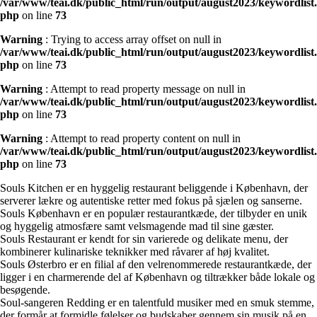
/var/www/teai.dk/public_html/run/output/august2023/keywordlist.
php
on line
73
Warning
: Trying to access array offset on null in
/var/www/teai.dk/public_html/run/output/august2023/keywordlist.
php
on line
73
Warning
: Attempt to read property message on null in
/var/www/teai.dk/public_html/run/output/august2023/keywordlist.
php
on line
73
Warning
: Attempt to read property content on null in
/var/www/teai.dk/public_html/run/output/august2023/keywordlist.
php
on line
73
Souls Kitchen er en hyggelig restaurant beliggende i København, der
serverer lækre og autentiske retter med fokus på sjælen og sanserne.
Souls København er en populær restaurantkæde, der tilbyder en unik
og hyggelig atmosfære samt velsmagende mad til sine gæster.
Souls Restaurant er kendt for sin varierede og delikate menu, der
kombinerer kulinariske teknikker med råvarer af høj kvalitet.
Souls Østerbro er en filial af den velrenommerede restaurantkæde, der
ligger i en charmerende del af København og tiltrækker både lokale og
besøgende.
Soul-sangeren Redding er en talentfuld musiker med en smuk stemme,
der formår at formidle følelser og budskaber gennem sin musik på en