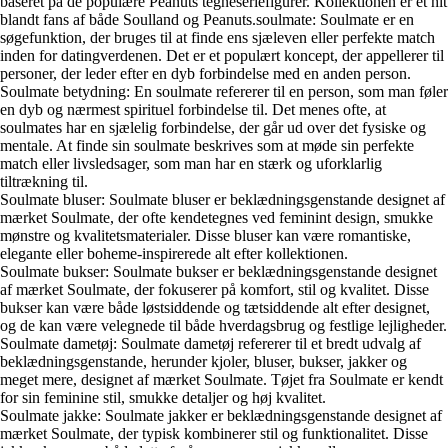
baseret på de populære Peanuts tegneseriefigurer. Kollektionen er et hit
blandt fans af både Soulland og Peanuts.soulmate: Soulmate er en
søgefunktion, der bruges til at finde ens sjæleven eller perfekte match
inden for datingverdenen. Det er et populært koncept, der appellerer til
personer, der leder efter en dyb forbindelse med en anden person.
Soulmate betydning: En soulmate refererer til en person, som man føler
en dyb og nærmest spirituel forbindelse til. Det menes ofte, at
soulmates har en sjælelig forbindelse, der går ud over det fysiske og
mentale. At finde sin soulmate beskrives som at møde sin perfekte
match eller livsledsager, som man har en stærk og uforklarlig
tiltrækning til.
Soulmate bluser: Soulmate bluser er beklædningsgenstande designet af
mærket Soulmate, der ofte kendetegnes ved feminint design, smukke
mønstre og kvalitetsmaterialer. Disse bluser kan være romantiske,
elegante eller boheme-inspirerede alt efter kollektionen.
Soulmate bukser: Soulmate bukser er beklædningsgenstande designet
af mærket Soulmate, der fokuserer på komfort, stil og kvalitet. Disse
bukser kan være både løstsiddende og tætsiddende alt efter designet,
og de kan være velegnede til både hverdagsbrug og festlige lejligheder.
Soulmate dametøj: Soulmate dametøj refererer til et bredt udvalg af
beklædningsgenstande, herunder kjoler, bluser, bukser, jakker og
meget mere, designet af mærket Soulmate. Tøjet fra Soulmate er kendt
for sin feminine stil, smukke detaljer og høj kvalitet.
Soulmate jakke: Soulmate jakker er beklædningsgenstande designet af
mærket Soulmate, der typisk kombinerer stil og funktionalitet. Disse