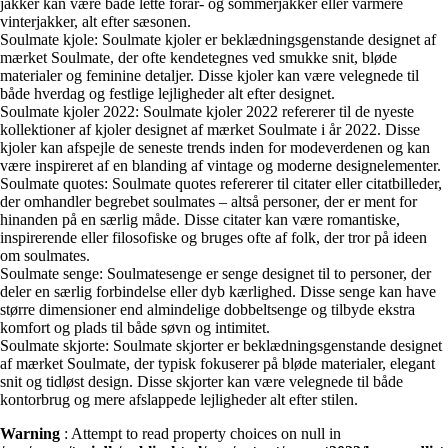
jakker kan være både lette forår- og sommerjakker eller varmere
vinterjakker, alt efter sæsonen.
Soulmate kjole: Soulmate kjoler er beklædningsgenstande designet af
mærket Soulmate, der ofte kendetegnes ved smukke snit, bløde
materialer og feminine detaljer. Disse kjoler kan være velegnede til
både hverdag og festlige lejligheder alt efter designet.
Soulmate kjoler 2022: Soulmate kjoler 2022 refererer til de nyeste
kollektioner af kjoler designet af mærket Soulmate i år 2022. Disse
kjoler kan afspejle de seneste trends inden for modeverdenen og kan
være inspireret af en blanding af vintage og moderne designelementer.
Soulmate quotes: Soulmate quotes refererer til citater eller citatbilleder,
der omhandler begrebet soulmates – altså personer, der er ment for
hinanden på en særlig måde. Disse citater kan være romantiske,
inspirerende eller filosofiske og bruges ofte af folk, der tror på ideen
om soulmates.
Soulmate senge: Soulmatesenge er senge designet til to personer, der
deler en særlig forbindelse eller dyb kærlighed. Disse senge kan have
større dimensioner end almindelige dobbeltsenge og tilbyde ekstra
komfort og plads til både søvn og intimitet.
Soulmate skjorte: Soulmate skjorter er beklædningsgenstande designet
af mærket Soulmate, der typisk fokuserer på bløde materialer, elegant
snit og tidløst design. Disse skjorter kan være velegnede til både
kontorbrug og mere afslappede lejligheder alt efter stilen.
Warning
: Attempt to read property choices on null in