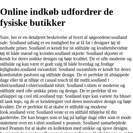
Online indkøb udfordrer de
fysiske butikker
Sure, her er en detaljeret beskrivelse af hvert af søgeordene:soulland
sale: Soulland udsalg er en mulighed for at få fat i designer tøj til
nedsatte priser. Soulland er kendt for sit stilfulde og kvalitetsbevidste
tøj til både mænd og kvinder.soulland skjorte: Soulland skjorter er
kendt for deres unikke designs og høje kvalitet. De er ofte moderne og
stilfulde og kan være et godt valg til både hverdag og festlige
lejligheder.soulland sweatshirt: Soulland sweatshirts er kendt for deres
komfortable pasform og stilfulde design. De er perfekte til afslappede
dage eller til at tilføje et casual touch til dit outfit.soulland t
shirt/soulland t-shirt/soulland tshirt: Soulland t-shirts er moderne og
stilfulde med ofte unikke prints og design. De er perfekte til en
afslappet og cool stil.soulland top: Soulland tops kan variere fra bluser
til tank tops, og de er kendetegnet ved deres innovative design og høje
kvalitet. De er perfekte til at skabe et stilfuldt og moderne
look.soulland vest: Soulland veste er en stilfuld tilføjelse til din
garderobe. De kan bruges som et lag på kølige dage eller som et mode
statement over en t-shirt.soulland x peanuts: Soulland samarbejdede
med Peanuts for at skabe en kollektion med unikke og sjove designs