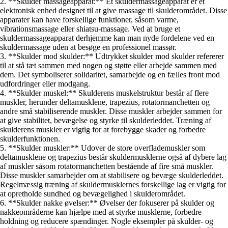
2. **Skulder massageapparat:** Et skuldermassageapparat er et
elektronisk enhed designet til at give massage til skulderområdet. Disse
apparater kan have forskellige funktioner, såsom varme,
vibrationsmassage eller shiatsu-massage. Ved at bruge et
skuldermassageapparat derhjemme kan man nyde fordelene ved en
skuldermassage uden at besøge en professionel massør.
3. **Skulder mod skulder:** Udtrykket skulder mod skulder refererer
til at stå tæt sammen med nogen og støtte eller arbejde sammen med
dem. Det symboliserer solidaritet, samarbejde og en fælles front mod
udfordringer eller modgang.
4. **Skulder muskel:** Skulderens muskelstruktur består af flere
muskler, herunder deltamusklene, trapezius, rotatormanchetten og
andre små stabiliserende muskler. Disse muskler arbejder sammen for
at give stabilitet, bevægelse og styrke til skulderleddet. Træning af
skulderens muskler er vigtig for at forebygge skader og forbedre
skulderfunktionen.
5. **Skulder muskler:** Udover de store overflademuskler som
deltamusklene og trapezius består skuldermusklerne også af dybere lag
af muskler såsom rotatormanchetten bestående af fire små muskler.
Disse muskler samarbejder om at stabilisere og bevæge skulderleddet.
Regelmæssig træning af skuldermusklernes forskellige lag er vigtig for
at opretholde sundhed og bevægelighed i skulderområdet.
6. **Skulder nakke øvelser:** Øvelser der fokuserer på skulder og
nakkeområderne kan hjælpe med at styrke musklerne, forbedre
holdning og reducere spændinger. Nogle eksempler på skulder- og