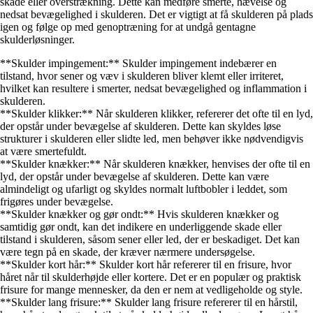
skade eller overstrækning. Dette kan medføre smerte, hævelse og
nedsat bevægelighed i skulderen. Det er vigtigt at få skulderen på plads
igen og følge op med genoptræning for at undgå gentagne
skulderløsninger.
**Skulder impingement:** Skulder impingement indebærer en
tilstand, hvor sener og væv i skulderen bliver klemt eller irriteret,
hvilket kan resultere i smerter, nedsat bevægelighed og inflammation i
skulderen.
**Skulder klikker:** Når skulderen klikker, refererer det ofte til en lyd,
der opstår under bevægelse af skulderen. Dette kan skyldes løse
strukturer i skulderen eller slidte led, men behøver ikke nødvendigvis
at være smertefuldt.
**Skulder knækker:** Når skulderen knækker, henvises der ofte til en
lyd, der opstår under bevægelse af skulderen. Dette kan være
almindeligt og ufarligt og skyldes normalt luftbobler i leddet, som
frigøres under bevægelse.
**Skulder knækker og gør ondt:** Hvis skulderen knækker og
samtidig gør ondt, kan det indikere en underliggende skade eller
tilstand i skulderen, såsom sener eller led, der er beskadiget. Det kan
være tegn på en skade, der kræver nærmere undersøgelse.
**Skulder kort hår:** Skulder kort hår refererer til en frisure, hvor
håret når til skulderhøjde eller kortere. Det er en populær og praktisk
frisure for mange mennesker, da den er nem at vedligeholde og style.
**Skulder lang frisure:** Skulder lang frisure refererer til en hårstil,