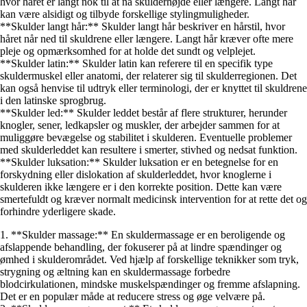
hvor håret er langt nok til at nå skulderhøjde eller længere. Langt hår
kan være alsidigt og tilbyde forskellige stylingmuligheder.
**Skulder langt hår:** Skulder langt hår beskriver en hårstil, hvor
håret når ned til skuldrene eller længere. Langt hår kræver ofte mere
pleje og opmærksomhed for at holde det sundt og velplejet.
**Skulder latin:** Skulder latin kan referere til en specifik type
skuldermuskel eller anatomi, der relaterer sig til skulderregionen. Det
kan også henvise til udtryk eller terminologi, der er knyttet til skuldrene
i den latinske sprogbrug.
**Skulder led:** Skulder leddet består af flere strukturer, herunder
knogler, sener, ledkapsler og muskler, der arbejder sammen for at
muliggøre bevægelse og stabilitet i skulderen. Eventuelle problemer
med skulderleddet kan resultere i smerter, stivhed og nedsat funktion.
**Skulder luksation:** Skulder luksation er en betegnelse for en
forskydning eller dislokation af skulderleddet, hvor knoglerne i
skulderen ikke længere er i den korrekte position. Dette kan være
smertefuldt og kræver normalt medicinsk intervention for at rette det og
forhindre yderligere skade.
1. **Skulder massage:** En skuldermassage er en beroligende og
afslappende behandling, der fokuserer på at lindre spændinger og
ømhed i skulderområdet. Ved hjælp af forskellige teknikker som tryk,
strygning og æltning kan en skuldermassage forbedre
blodcirkulationen, mindske muskelspændinger og fremme afslapning.
Det er en populær måde at reducere stress og øge velvære på.