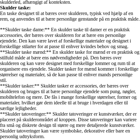
skulderled, afhængigt af konteksten.
Skulder taske:
En taske designet til at bæres over skulderen, typisk ved hjælp af en
rem, og anvendes til at bære personlige genstande på en praktisk måde.
**Skulder taske dame:** En skulder taske til damer er en praktisk
accessories, der bæres over skulderen for at bære ens personlige
ejendele. Den kan være lavet af forskellige materialer og designet i
forskellige stilarter for at passe til enhver kvindes behov og smag.
**Skulder taske mænd:** En skulder taske for mænd er en praktisk og
stilfuld måde at bære ens nødvendigheder på. Den bæres over
skulderen og kan være designet med forskellige lommer og rum til at
organisere ens ejendele. Skulder tasker for mænd kommer i forskellige
størrelser og materialer, så de kan passe til enhver mands personlige
stil.
**Skulder tasker:** Skulder tasker er accessories, der bæres over
skulderen og bruges til at bære personlige ejendele som pung, nøgler,
mobiltelefon og mere. De fås i mange forskellige størrelser, former og
materialer, hvilket gør dem ideelle til at bruge i hverdagen eller til
særlige lejligheder.
**Skulder tatoveringer:** Skulder tatoveringer er kunstværker, der er
placeret på skulderområdet af kroppen. Disse tatoveringer kan variere
fra små og diskrete design til større og mere detaljerede kunstværker.
Skulder tatoveringer kan være symbolske, dekorative eller bare en
personlig udtryksform.