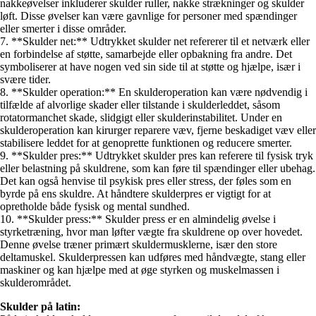
nakkeøvelser inkluderer skulder ruller, nakke strækninger og skulder
løft. Disse øvelser kan være gavnlige for personer med spændinger
eller smerter i disse områder.
7. **Skulder net:** Udtrykket skulder net refererer til et netværk eller
en forbindelse af støtte, samarbejde eller opbakning fra andre. Det
symboliserer at have nogen ved sin side til at støtte og hjælpe, især i
svære tider.
8. **Skulder operation:** En skulderoperation kan være nødvendig i
tilfælde af alvorlige skader eller tilstande i skulderleddet, såsom
rotatormanchet skade, slidgigt eller skulderinstabilitet. Under en
skulderoperation kan kirurger reparere væv, fjerne beskadiget væv eller
stabilisere leddet for at genoprette funktionen og reducere smerter.
9. **Skulder pres:** Udtrykket skulder pres kan referere til fysisk tryk
eller belastning på skuldrene, som kan føre til spændinger eller ubehag.
Det kan også henvise til psykisk pres eller stress, der føles som en
byrde på ens skuldre. At håndtere skulderpres er vigtigt for at
opretholde både fysisk og mental sundhed.
10. **Skulder press:** Skulder press er en almindelig øvelse i
styrketræning, hvor man løfter vægte fra skuldrene op over hovedet.
Denne øvelse træner primært skuldermusklerne, især den store
deltamuskel. Skulderpressen kan udføres med håndvægte, stang eller
maskiner og kan hjælpe med at øge styrken og muskelmassen i
skulderområdet.
Skulder på latin: