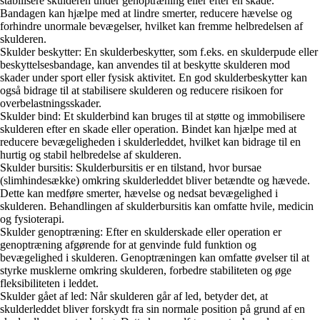
stabilisere skulderen under genoptræning eller efter en skade.
Bandagen kan hjælpe med at lindre smerter, reducere hævelse og
forhindre unormale bevægelser, hvilket kan fremme helbredelsen af
skulderen.
Skulder beskytter: En skulderbeskytter, som f.eks. en skulderpude eller
beskyttelsesbandage, kan anvendes til at beskytte skulderen mod
skader under sport eller fysisk aktivitet. En god skulderbeskytter kan
også bidrage til at stabilisere skulderen og reducere risikoen for
overbelastningsskader.
Skulder bind: Et skulderbind kan bruges til at støtte og immobilisere
skulderen efter en skade eller operation. Bindet kan hjælpe med at
reducere bevægeligheden i skulderleddet, hvilket kan bidrage til en
hurtig og stabil helbredelse af skulderen.
Skulder bursitis: Skulderbursitis er en tilstand, hvor bursae
(slimhindesække) omkring skulderleddet bliver betændte og hævede.
Dette kan medføre smerter, hævelse og nedsat bevægelighed i
skulderen. Behandlingen af skulderbursitis kan omfatte hvile, medicin
og fysioterapi.
Skulder genoptræning: Efter en skulderskade eller operation er
genoptræning afgørende for at genvinde fuld funktion og
bevægelighed i skulderen. Genoptræningen kan omfatte øvelser til at
styrke musklerne omkring skulderen, forbedre stabiliteten og øge
fleksibiliteten i leddet.
Skulder gået af led: Når skulderen går af led, betyder det, at
skulderleddet bliver forskydt fra sin normale position på grund af en