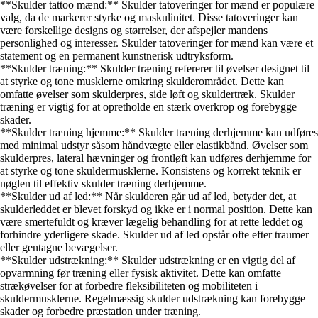
**Skulder tattoo mænd:** Skulder tatoveringer for mænd er populære
valg, da de markerer styrke og maskulinitet. Disse tatoveringer kan
være forskellige designs og størrelser, der afspejler mandens
personlighed og interesser. Skulder tatoveringer for mænd kan være et
statement og en permanent kunstnerisk udtryksform.
**Skulder træning:** Skulder træning refererer til øvelser designet til
at styrke og tone musklerne omkring skulderområdet. Dette kan
omfatte øvelser som skulderpres, side løft og skuldertræk. Skulder
træning er vigtig for at opretholde en stærk overkrop og forebygge
skader.
**Skulder træning hjemme:** Skulder træning derhjemme kan udføres
med minimal udstyr såsom håndvægte eller elastikbånd. Øvelser som
skulderpres, lateral hævninger og frontløft kan udføres derhjemme for
at styrke og tone skuldermusklerne. Konsistens og korrekt teknik er
nøglen til effektiv skulder træning derhjemme.
**Skulder ud af led:** Når skulderen går ud af led, betyder det, at
skulderleddet er blevet forskyd og ikke er i normal position. Dette kan
være smertefuldt og kræver lægelig behandling for at rette leddet og
forhindre yderligere skade. Skulder ud af led opstår ofte efter traumer
eller gentagne bevægelser.
**Skulder udstrækning:** Skulder udstrækning er en vigtig del af
opvarmning før træning eller fysisk aktivitet. Dette kan omfatte
strækøvelser for at forbedre fleksibiliteten og mobiliteten i
skuldermusklerne. Regelmæssig skulder udstrækning kan forebygge
skader og forbedre præstation under træning.