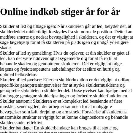
Online indkøb stiger år for år
Skulder af led og tilbage igen: Når skulderen går af led, betyder det, at
skulderleddet midlertidigt forskydes fra sin normale position. Dette kan
medføre smerte og nedsat bevægelighed i skulderen, og det er vigtigt at
søge lægehjælp for at få skulderen på plads igen og undgå yderligere
skade.
Skulder af led sygemelding: Hvis du oplever, at din skulder er gået af
led, kan det være nødvendigt at sygemelde dig for at få ro til at
behandle skaden og genoptræne skulderen. Det er vigtigt at følge
lægens og fysioterapeutens anbefalinger for at sikre en hurtig og
optimal helbredelse.
Skulder af led øvelser: Efter en skulderluxation er det vigtigt at udføre
specifikke genoptræningsøvelser for at styrke skuldermusklerne og
genoprette stabiliteten i skulderleddet. Disse øvelser kan hjælpe med at
forebygge gentagne skulderløsninger og forbedre skulderfunktionen.
Skulder anatomi: Skulderen er et komplekst led bestående af flere
muskler, sener og led, der arbejder sammen for at muliggøre
bevægelser som løft, drejning og armstræk. Forståelse af skulderens
anatomiske struktur er vigtigt for at kunne diagnosticere og behandle
skulderskader effektivt.
Skulder bandage: En skulderbandage kan bruges til at støtte og