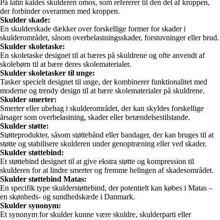
På latin kaldes skulderen omos, som refererer til den del af kroppen,
der forbinder overarmen med kroppen.
Skulder skade:
En skulderskade dækker over forskellige former for skader i
skulderområdet, såsom overbelastningsskader, forstuvninger eller brud.
Skulder skoletaske:
En skoletaske designet til at bæres på skuldrene og ofte anvendt af
skolebørn til at bære deres skolematerialer.
Skulder skoletasker til unge:
Tasker specielt designet til unge, der kombinerer funktionalitet med
moderne og trendy design til at bære skolematerialer på skuldrene.
Skulder smerter:
Smerter eller ubehag i skulderområdet, der kan skyldes forskellige
årsager som overbelastning, skader eller betændelsestilstande.
Skulder støtte:
Støtteprodukter, såsom støttebånd eller bandager, der kan bruges til at
støtte og stabilisere skulderen under genoptræning eller ved skader.
Skulder støttebind:
Et støttebind designet til at give ekstra støtte og kompression til
skulderen for at lindre smerter og fremme helingen af skadesområdet.
Skulder støttebind Matas:
En specifik type skulderstøttebind, der potentielt kan købes i Matas –
en skønheds- og sundhedskæde i Danmark.
Skulder synonym:
Et synonym for skulder kunne være skuldre, skulderparti eller