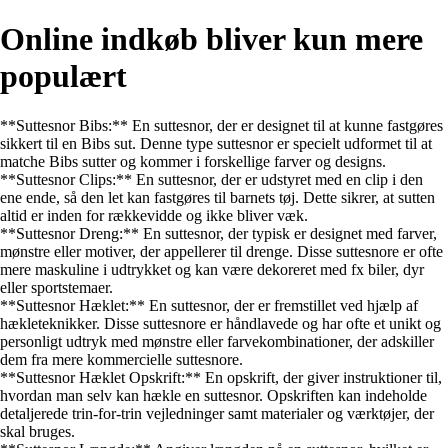
Online indkøb bliver kun mere
populært
**Suttesnor Bibs:** En suttesnor, der er designet til at kunne fastgøres
sikkert til en Bibs sut. Denne type suttesnor er specielt udformet til at
matche Bibs sutter og kommer i forskellige farver og designs.
**Suttesnor Clips:** En suttesnor, der er udstyret med en clip i den
ene ende, så den let kan fastgøres til barnets tøj. Dette sikrer, at sutten
altid er inden for rækkevidde og ikke bliver væk.
**Suttesnor Dreng:** En suttesnor, der typisk er designet med farver,
mønstre eller motiver, der appellerer til drenge. Disse suttesnore er ofte
mere maskuline i udtrykket og kan være dekoreret med fx biler, dyr
eller sportstemaer.
**Suttesnor Hæklet:** En suttesnor, der er fremstillet ved hjælp af
hækleteknikker. Disse suttesnore er håndlavede og har ofte et unikt og
personligt udtryk med mønstre eller farvekombinationer, der adskiller
dem fra mere kommercielle suttesnore.
**Suttesnor Hæklet Opskrift:** En opskrift, der giver instruktioner til,
hvordan man selv kan hækle en suttesnor. Opskriften kan indeholde
detaljerede trin-for-trin vejledninger samt materialer og værktøjer, der
skal bruges.