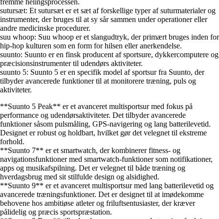
fremme helingsprocessen.
sutursæt: Et sutursæt er et sæt af forskellige typer af suturmaterialer og
instrumenter, der bruges til at sy sår sammen under operationer eller
andre medicinske procedurer.
suu whoop: Suu whoop er et slangudtryk, der primært bruges inden for
hip-hop kulturen som en form for hilsen eller anerkendelse.
suunto: Suunto er en finsk producent af sportsure, dykkercomputere og
præcisionsinstrumenter til udendørs aktiviteter.
suunto 5: Suunto 5 er en specifik model af sportsur fra Suunto, der
tilbyder avancerede funktioner til at monitorere træning, puls og
aktiviteter.
**Suunto 5 Peak** er et avanceret multisportsur med fokus på
performance og udendørsaktiviteter. Det tilbyder avancerede
funktioner såsom pulsmåling, GPS-navigering og lang batterilevetid.
Designet er robust og holdbart, hvilket gør det velegnet til ekstreme
forhold.
**Suunto 7** er et smartwatch, der kombinerer fitness- og
navigationsfunktioner med smartwatch-funktioner som notifikationer,
apps og musikafspilning. Det er velegnet til både træning og
hverdagsbrug med sit stilfulde design og alsidighed.
**Suunto 9** er et avanceret multisportsur med lang batterilevetid og
avancerede træningsfunktioner. Det er designet til at imødekomme
behovene hos ambitiøse atleter og friluftsentusiaster, der kræver
pålidelig og præcis sportspræstation.