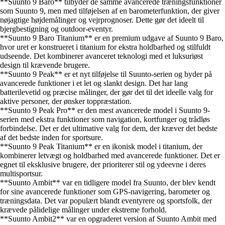
**Suunto 9 Baro** tilbyder de samme avancerede træningsfunktioner
som Suunto 9, men med tilføjelsen af en barometerfunktion, der giver
nøjagtige højdemålinger og vejrprognoser. Dette gør det ideelt til
bjergbestigning og outdoor-eventyr.
**Suunto 9 Baro Titanium** er en premium udgave af Suunto 9 Baro,
hvor uret er konstrueret i titanium for ekstra holdbarhed og stilfuldt
udseende. Det kombinerer avanceret teknologi med et luksuriøst
design til krævende brugere.
**Suunto 9 Peak** er et nyt tilføjelse til Suunto-serien og byder på
avancerede funktioner i et let og slankt design. Det har lang
batterilevetid og præcise målinger, der gør det til det ideelle valg for
aktive personer, der ønsker toppræstation.
**Suunto 9 Peak Pro** er den mest avancerede model i Suunto 9-
serien med ekstra funktioner som navigation, kortfunger og trådløs
forbindelse. Det er det ultimative valg for dem, der kræver det bedste
af det bedste inden for sportsure.
**Suunto 9 Peak Titanium** er en ikonisk model i titanium, der
kombinerer letvægt og holdbarhed med avancerede funktioner. Det er
egnet til eksklusive brugere, der prioriterer stil og ydeevne i deres
multisportsur.
**Suunto Ambit** var en tidligere model fra Suunto, der blev kendt
for sine avancerede funktioner som GPS-navigering, barometer og
træningsdata. Det var populært blandt eventyrere og sportsfolk, der
krævede pålidelige målinger under ekstreme forhold.
**Suunto Ambit2** var en opgraderet version af Suunto Ambit med