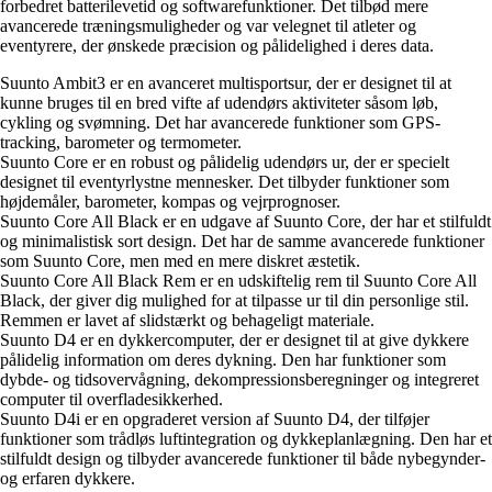
forbedret batterilevetid og softwarefunktioner. Det tilbød mere
avancerede træningsmuligheder og var velegnet til atleter og
eventyrere, der ønskede præcision og pålidelighed i deres data.
Suunto Ambit3 er en avanceret multisportsur, der er designet til at
kunne bruges til en bred vifte af udendørs aktiviteter såsom løb,
cykling og svømning. Det har avancerede funktioner som GPS-
tracking, barometer og termometer.
Suunto Core er en robust og pålidelig udendørs ur, der er specielt
designet til eventyrlystne mennesker. Det tilbyder funktioner som
højdemåler, barometer, kompas og vejrprognoser.
Suunto Core All Black er en udgave af Suunto Core, der har et stilfuldt
og minimalistisk sort design. Det har de samme avancerede funktioner
som Suunto Core, men med en mere diskret æstetik.
Suunto Core All Black Rem er en udskiftelig rem til Suunto Core All
Black, der giver dig mulighed for at tilpasse ur til din personlige stil.
Remmen er lavet af slidstærkt og behageligt materiale.
Suunto D4 er en dykkercomputer, der er designet til at give dykkere
pålidelig information om deres dykning. Den har funktioner som
dybde- og tidsovervågning, dekompressionsberegninger og integreret
computer til overfladesikkerhed.
Suunto D4i er en opgraderet version af Suunto D4, der tilføjer
funktioner som trådløs luftintegration og dykkeplanlægning. Den har et
stilfuldt design og tilbyder avancerede funktioner til både nybegynder-
og erfaren dykkere.