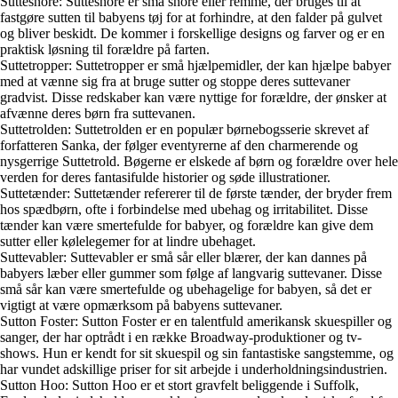
Suttesnore: Suttesnore er små snore eller remme, der bruges til at
fastgøre sutten til babyens tøj for at forhindre, at den falder på gulvet
og bliver beskidt. De kommer i forskellige designs og farver og er en
praktisk løsning til forældre på farten.
Suttetropper: Suttetropper er små hjælpemidler, der kan hjælpe babyer
med at vænne sig fra at bruge sutter og stoppe deres suttevaner
gradvist. Disse redskaber kan være nyttige for forældre, der ønsker at
afvænne deres børn fra suttevanen.
Suttetrolden: Suttetrolden er en populær børnebogsserie skrevet af
forfatteren Sanka, der følger eventyrerne af den charmerende og
nysgerrige Suttetrold. Bøgerne er elskede af børn og forældre over hele
verden for deres fantasifulde historier og søde illustrationer.
Suttetænder: Suttetænder refererer til de første tænder, der bryder frem
hos spædbørn, ofte i forbindelse med ubehag og irritabilitet. Disse
tænder kan være smertefulde for babyer, og forældre kan give dem
sutter eller kølelegemer for at lindre ubehaget.
Suttevabler: Suttevabler er små sår eller blærer, der kan dannes på
babyers læber eller gummer som følge af langvarig suttevaner. Disse
små sår kan være smertefulde og ubehagelige for babyen, så det er
vigtigt at være opmærksom på babyens suttevaner.
Sutton Foster: Sutton Foster er en talentfuld amerikansk skuespiller og
sanger, der har optrådt i en række Broadway-produktioner og tv-
shows. Hun er kendt for sit skuespil og sin fantastiske sangstemme, og
har vundet adskillige priser for sit arbejde i underholdningsindustrien.
Sutton Hoo: Sutton Hoo er et stort gravfelt beliggende i Suffolk,