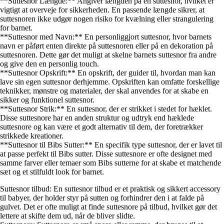
**Suttesnor Længde:** Angiver længden på en suttesnor, hvilket er
vigtigt at overveje for sikkerheden. En passende længde sikrer, at
suttesnoren ikke udgør nogen risiko for kvælning eller strangulering
for barnet.
**Suttesnor med Navn:** En personliggjort suttesnor, hvor barnets
navn er påført enten direkte på suttesnoren eller på en dekoration på
suttesnoren. Dette gør det muligt at skelne barnets suttesnor fra andre
og give den en personlig touch.
**Suttesnor Opskrift:** En opskrift, der guider til, hvordan man kan
lave sin egen suttesnor derhjemme. Opskriften kan omfatte forskellige
teknikker, mønstre og materialer, der skal anvendes for at skabe en
sikker og funktionel suttesnor.
**Suttesnor Strik:** En suttesnor, der er strikket i stedet for hæklet.
Disse suttesnore har en anden struktur og udtryk end hæklede
suttesnore og kan være et godt alternativ til dem, der foretrækker
strikkede kreationer.
**Suttesnor til Bibs Sutter:** En specifik type suttesnor, der er lavet til
at passe perfekt til Bibs sutter. Disse suttesnore er ofte designet med
samme farver eller temaer som Bibs sutterne for at skabe et matchende
sæt og et stilfuldt look for barnet.
Suttesnor tilbud: En suttesnor tilbud er et praktisk og sikkert accessory
til babyer, der holder styr på sutten og forhindrer den i at falde på
gulvet. Det er ofte muligt at finde suttesnore på tilbud, hvilket gør det
lettere at skifte dem ud, når de bliver slidte.