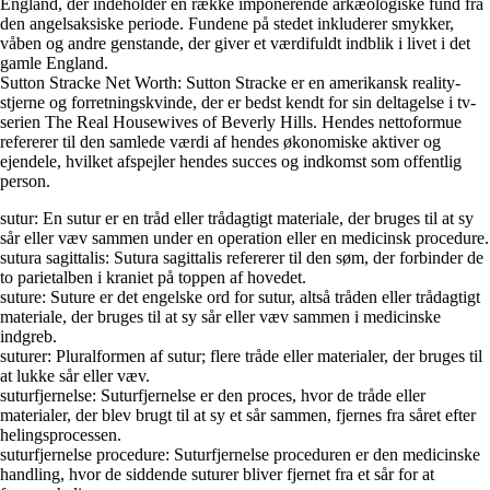
England, der indeholder en række imponerende arkæologiske fund fra
den angelsaksiske periode. Fundene på stedet inkluderer smykker,
våben og andre genstande, der giver et værdifuldt indblik i livet i det
gamle England.
Sutton Stracke Net Worth: Sutton Stracke er en amerikansk reality-
stjerne og forretningskvinde, der er bedst kendt for sin deltagelse i tv-
serien The Real Housewives of Beverly Hills. Hendes nettoformue
refererer til den samlede værdi af hendes økonomiske aktiver og
ejendele, hvilket afspejler hendes succes og indkomst som offentlig
person.
sutur: En sutur er en tråd eller trådagtigt materiale, der bruges til at sy
sår eller væv sammen under en operation eller en medicinsk procedure.
sutura sagittalis: Sutura sagittalis refererer til den søm, der forbinder de
to parietalben i kraniet på toppen af hovedet.
suture: Suture er det engelske ord for sutur, altså tråden eller trådagtigt
materiale, der bruges til at sy sår eller væv sammen i medicinske
indgreb.
suturer: Pluralformen af sutur; flere tråde eller materialer, der bruges til
at lukke sår eller væv.
suturfjernelse: Suturfjernelse er den proces, hvor de tråde eller
materialer, der blev brugt til at sy et sår sammen, fjernes fra såret efter
helingsprocessen.
suturfjernelse procedure: Suturfjernelse proceduren er den medicinske
handling, hvor de siddende suturer bliver fjernet fra et sår for at