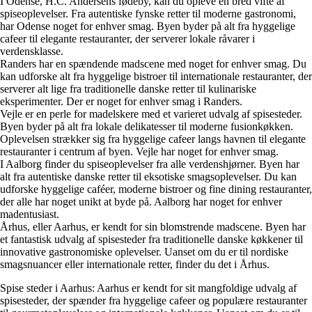
I Odense, H.C. Andersens fødeby, kan du opleve en bred vifte af
spiseoplevelser. Fra autentiske fynske retter til moderne gastronomi,
har Odense noget for enhver smag. Byen byder på alt fra hyggelige
cafeer til elegante restauranter, der serverer lokale råvarer i
verdensklasse.
Randers har en spændende madscene med noget for enhver smag. Du
kan udforske alt fra hyggelige bistroer til internationale restauranter, der
serverer alt lige fra traditionelle danske retter til kulinariske
eksperimenter. Der er noget for enhver smag i Randers.
Vejle er en perle for madelskere med et varieret udvalg af spisesteder.
Byen byder på alt fra lokale delikatesser til moderne fusionkøkken.
Oplevelsen strækker sig fra hyggelige cafeer langs havnen til elegante
restauranter i centrum af byen. Vejle har noget for enhver smag.
I Aalborg finder du spiseoplevelser fra alle verdenshjørner. Byen har
alt fra autentiske danske retter til eksotiske smagsoplevelser. Du kan
udforske hyggelige caféer, moderne bistroer og fine dining restauranter,
der alle har noget unikt at byde på. Aalborg har noget for enhver
madentusiast.
Århus, eller Aarhus, er kendt for sin blomstrende madscene. Byen har
et fantastisk udvalg af spisesteder fra traditionelle danske køkkener til
innovative gastronomiske oplevelser. Uanset om du er til nordiske
smagsnuancer eller internationale retter, finder du det i Århus.
Spise steder i Aarhus: Aarhus er kendt for sit mangfoldige udvalg af
spisesteder, der spænder fra hyggelige cafeer og populære restauranter