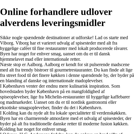
Online forhandlere udlover
alverdens leveringsmidler
Sikke nogle spændende destinationer at udforske! Lad os starte med
Viborg. Viborg har et varieret udvalg af spisesteder med alt fra
hyggelige caféer til fine restauranter med lokalt producerede råvarer.
Byen har noget for enhver smag, uanset om du er til dansk
hjemmelavet mad eller internationale retter.
Næste stop er Aalborg. Aalborg er kendt for sit pulserende madscene
med alt fra trendy bistroer til gourmetrestauranter. Du kan finde alt lige
fra street food til det finere køkken i denne spændende by, der byder på
en blanding af danske og internationale madoplevelser.
I København venter der endnu mere kulinarisk inspiration. Som
hovedstaden byder København på en mangfoldighed af
spiseoplevelser, lige fra Michelin-restauranter til hyggelige kaffebarer
og madmarkeder. Uanset om du er til nordisk gastronomi eller
eksotiske smagsoplevelser, finder du det i København.
I Kolding kan du nyde alt fra lokale specialiteter til verdenskøkken.
Byen har en charmerende atmosfære med et udvalg af spisesteder, der
byder på alt fra traditionelle danske retter til moderne fusion køkken.
Kolding har noget for enhver smag.