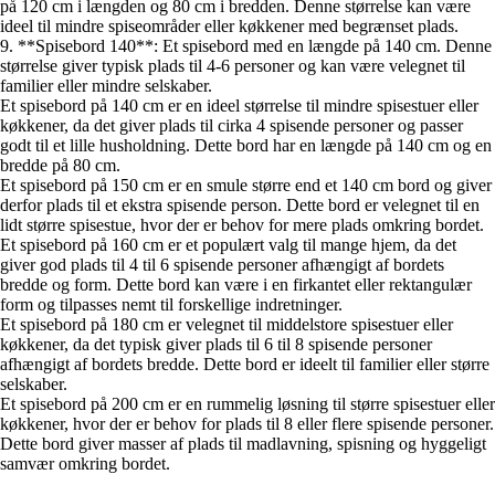
på 120 cm i længden og 80 cm i bredden. Denne størrelse kan være
ideel til mindre spiseområder eller køkkener med begrænset plads.
9. **Spisebord 140**: Et spisebord med en længde på 140 cm. Denne
størrelse giver typisk plads til 4-6 personer og kan være velegnet til
familier eller mindre selskaber.
Et spisebord på 140 cm er en ideel størrelse til mindre spisestuer eller
køkkener, da det giver plads til cirka 4 spisende personer og passer
godt til et lille husholdning. Dette bord har en længde på 140 cm og en
bredde på 80 cm.
Et spisebord på 150 cm er en smule større end et 140 cm bord og giver
derfor plads til et ekstra spisende person. Dette bord er velegnet til en
lidt større spisestue, hvor der er behov for mere plads omkring bordet.
Et spisebord på 160 cm er et populært valg til mange hjem, da det
giver god plads til 4 til 6 spisende personer afhængigt af bordets
bredde og form. Dette bord kan være i en firkantet eller rektangulær
form og tilpasses nemt til forskellige indretninger.
Et spisebord på 180 cm er velegnet til middelstore spisestuer eller
køkkener, da det typisk giver plads til 6 til 8 spisende personer
afhængigt af bordets bredde. Dette bord er ideelt til familier eller større
selskaber.
Et spisebord på 200 cm er en rummelig løsning til større spisestuer eller
køkkener, hvor der er behov for plads til 8 eller flere spisende personer.
Dette bord giver masser af plads til madlavning, spisning og hyggeligt
samvær omkring bordet.