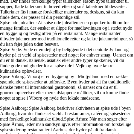
mad. Der findes forskellige typer tallerkner, såsom dybe tallerkner til
supper, flade tallerkner til hovedretter og små tallerkner til desserter.
Tallerkner fås i mange forskellige materialer og designs, så du kan
finde dem, der passer til din personlige stil.
Spise ude juleaften: At spise ude juleaften er en populær tradition for
mange familier, der ønsker at slippe for madlavningen og i stedet nyde
en hyggelig og festlig aften på en restaurant. Mange restauranter
tilbyder julemenuer med traditionelle retter og lækre juleanretninger, så
du kan fejre julen uden besvær.
Spise Vejle: Vejle er en dejlig by beliggende i det centrale Jylland og
byder på et væld af spisesteder med noget for enhver smag. Uanset om
du er til dansk, italiensk, asiatisk eller andre typer køkkener, vil du
finde gode muligheder for at spise ude i Vejle og nyde lækre
kulinariske oplevelser.
Spise Viborg: Viborg er en hyggelig by i Midtjylland med en række
spændende spisesteder at udforske. Byen byder på alt fra traditionelle
danske retter til international gastronomi, så uanset om du er til
gourmetoplevelser eller mere afslappede måltider, vil du kunne finde
noget at spise i Viborg og nyde den lokale madscene.
Spise Aalborg: Spise Aalborg beskriver aktiviteten at spise ude i byen
Aalborg, hvor der findes et væld af restauranter, caféer og spisesteder
med forskellige kulinariske tilbud.Spise Århus: Når man søger efter
Spise Århus, leder man sandsynligvis efter information om forskellige
spisesteder og restauranter i Aarhus, der byder på alt fra dansk