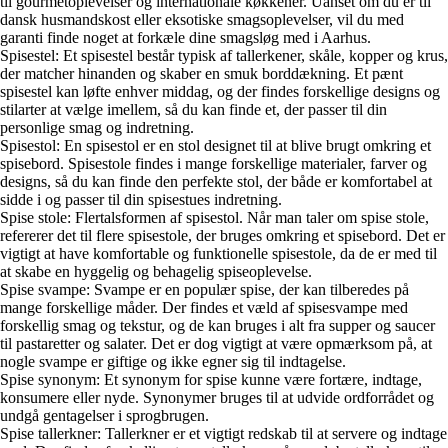
til gourmetoplevelser og internationale køkkener. Uanset om du er til
dansk husmandskost eller eksotiske smagsoplevelser, vil du med
garanti finde noget at forkæle dine smagsløg med i Aarhus.
Spisestel: Et spisestel består typisk af tallerkener, skåle, kopper og krus,
der matcher hinanden og skaber en smuk borddækning. Et pænt
spisestel kan løfte enhver middag, og der findes forskellige designs og
stilarter at vælge imellem, så du kan finde et, der passer til din
personlige smag og indretning.
Spisestol: En spisestol er en stol designet til at blive brugt omkring et
spisebord. Spisestole findes i mange forskellige materialer, farver og
designs, så du kan finde den perfekte stol, der både er komfortabel at
sidde i og passer til din spisestues indretning.
Spise stole: Flertalsformen af spisestol. Når man taler om spise stole,
refererer det til flere spisestole, der bruges omkring et spisebord. Det er
vigtigt at have komfortable og funktionelle spisestole, da de er med til
at skabe en hyggelig og behagelig spiseoplevelse.
Spise svampe: Svampe er en populær spise, der kan tilberedes på
mange forskellige måder. Der findes et væld af spisesvampe med
forskellig smag og tekstur, og de kan bruges i alt fra supper og saucer
til pastaretter og salater. Det er dog vigtigt at være opmærksom på, at
nogle svampe er giftige og ikke egner sig til indtagelse.
Spise synonym: Et synonym for spise kunne være fortære, indtage,
konsumere eller nyde. Synonymer bruges til at udvide ordforrådet og
undgå gentagelser i sprogbrugen.
Spise tallerkner: Tallerkner er et vigtigt redskab til at servere og indtage