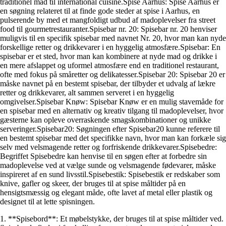
traditionel mad til international cuisine.Spise Aarhus: Spise Aarhus er
en søgning relateret til at finde gode steder at spise i Aarhus, en
pulserende by med et mangfoldigt udbud af madoplevelser fra street
food til gourmetrestauranter.Spisebar nr. 20: Spisebar nr. 20 henviser
muligvis til en specifik spisebar med navnet Nr. 20, hvor man kan nyde
forskellige retter og drikkevarer i en hyggelig atmosfære.Spisebar: En
spisebar er et sted, hvor man kan kombinere at nyde mad og drikke i
en mere afslappet og uformel atmosfære end en traditionel restaurant,
ofte med fokus på småretter og delikatesser.Spisebar 20: Spisebar 20 er
måske navnet på en bestemt spisebar, der tilbyder et udvalg af lækre
retter og drikkevarer, alt sammen serveret i en hyggelig
omgivelser.Spisebar Knøw: Spisebar Knøw er en mulig stavemåde for
en spisebar med en alternativ og kreativ tilgang til madoplevelser, hvor
gæsterne kan opleve overraskende smagskombinationer og unikke
serveringer.Spisebar20: Søgningen efter Spisebar20 kunne referere til
en bestemt spisebar med det specifikke navn, hvor man kan forkæle sig
selv med velsmagende retter og forfriskende drikkevarer.Spisebedre:
Begriffet Spisebedre kan henvise til en søgen efter at forbedre sin
madoplevelse ved at vælge sunde og velsmagende fødevarer, måske
inspireret af en sund livsstil.Spisebestik: Spisebestik er redskaber som
knive, gafler og skeer, der bruges til at spise måltider på en
hensigtsmæssig og elegant måde, ofte lavet af metal eller plastik og
designet til at lette spisningen.
1. **Spisebord**: Et møbelstykke, der bruges til at spise måltider ved.