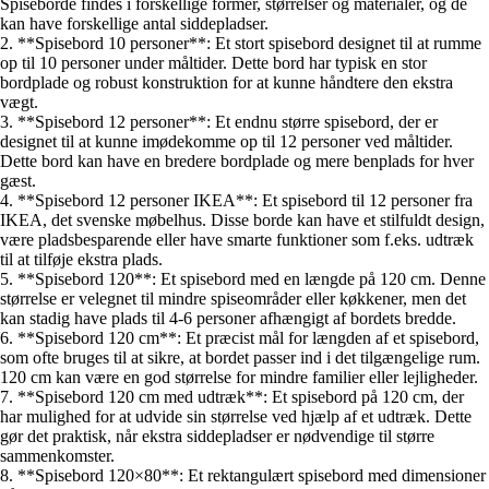
Spiseborde findes i forskellige former, størrelser og materialer, og de
kan have forskellige antal siddepladser.
2. **Spisebord 10 personer**: Et stort spisebord designet til at rumme
op til 10 personer under måltider. Dette bord har typisk en stor
bordplade og robust konstruktion for at kunne håndtere den ekstra
vægt.
3. **Spisebord 12 personer**: Et endnu større spisebord, der er
designet til at kunne imødekomme op til 12 personer ved måltider.
Dette bord kan have en bredere bordplade og mere benplads for hver
gæst.
4. **Spisebord 12 personer IKEA**: Et spisebord til 12 personer fra
IKEA, det svenske møbelhus. Disse borde kan have et stilfuldt design,
være pladsbesparende eller have smarte funktioner som f.eks. udtræk
til at tilføje ekstra plads.
5. **Spisebord 120**: Et spisebord med en længde på 120 cm. Denne
størrelse er velegnet til mindre spiseområder eller køkkener, men det
kan stadig have plads til 4-6 personer afhængigt af bordets bredde.
6. **Spisebord 120 cm**: Et præcist mål for længden af et spisebord,
som ofte bruges til at sikre, at bordet passer ind i det tilgængelige rum.
120 cm kan være en god størrelse for mindre familier eller lejligheder.
7. **Spisebord 120 cm med udtræk**: Et spisebord på 120 cm, der
har mulighed for at udvide sin størrelse ved hjælp af et udtræk. Dette
gør det praktisk, når ekstra siddepladser er nødvendige til større
sammenkomster.
8. **Spisebord 120×80**: Et rektangulært spisebord med dimensioner