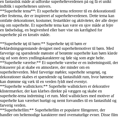
en fantastisk måde at udforske superhelteverdenen på og få et unikt
indblik i superheltenes univers.
**Superhelte tema**: Et superhelte tema refererer til en dekorationstil
eller festtema, der er inspireret af superhelteverdenen. Dette tema kan
omfatte dekorationer, kostumer, festartikler og aktiviteter, der alle drejer
sig om superhelte. Et superhelte tema kan være en sjov måde at fejre
en fødselsdag, en begivenhed eller bare vise sin kærlighed for
superhelte på en kreativ måde.
**Superhelte tøj til børn:** Superhelte tøj til børn er
beklædningsgenstande designet med superheltemotiver til børn. Med
farverige og spændende mønstre af berømte superhelte kan børn klæde
sig ud som deres yndlingskarakterer og føle sig som ægte helte.
**Superhelte værelse:** Et superhelte værelse er en indretningsstil, der
fokuserer på at skabe en atmosfære, der minder om en
superhelteverden. Med farverige møbler, superhelte sengetøj, og
dekorationer skabes et spændende og fantasifuldt rum, hvor børnene
kan drømme sig væk til en verden fyldt med eventyr.
**Superhelte wallstickers:** Superhelte wallstickers er dekorative
klistermærker, der kan klæbes direkte på væggen og skabe en
superhelte-tema indretning i et rum. Med wallstickers med motiver af
superhelte kan værelset hurtigt og nemt forvandles til en fantasifuld og
farverig verden.
**Superheltefilm:** Superheltefilm er populære filmgenrer, der
handler om heltemodige karakterer med overnaturlige evner. Disse film