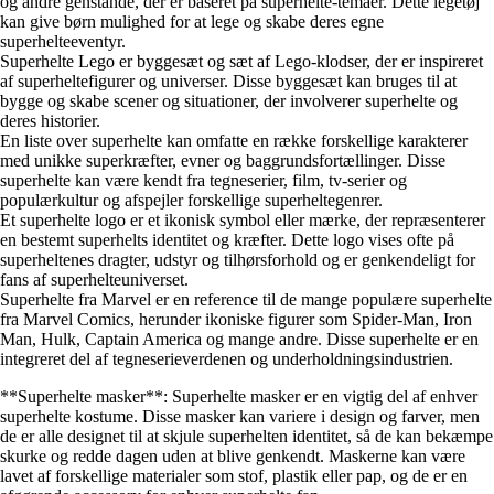
og andre genstande, der er baseret på superhelte-temaer. Dette legetøj
kan give børn mulighed for at lege og skabe deres egne
superhelteeventyr.
Superhelte Lego er byggesæt og sæt af Lego-klodser, der er inspireret
af superheltefigurer og universer. Disse byggesæt kan bruges til at
bygge og skabe scener og situationer, der involverer superhelte og
deres historier.
En liste over superhelte kan omfatte en række forskellige karakterer
med unikke superkræfter, evner og baggrundsfortællinger. Disse
superhelte kan være kendt fra tegneserier, film, tv-serier og
populærkultur og afspejler forskellige superheltegenrer.
Et superhelte logo er et ikonisk symbol eller mærke, der repræsenterer
en bestemt superhelts identitet og kræfter. Dette logo vises ofte på
superheltenes dragter, udstyr og tilhørsforhold og er genkendeligt for
fans af superhelteuniverset.
Superhelte fra Marvel er en reference til de mange populære superhelte
fra Marvel Comics, herunder ikoniske figurer som Spider-Man, Iron
Man, Hulk, Captain America og mange andre. Disse superhelte er en
integreret del af tegneserieverdenen og underholdningsindustrien.
**Superhelte masker**: Superhelte masker er en vigtig del af enhver
superhelte kostume. Disse masker kan variere i design og farver, men
de er alle designet til at skjule superhelten identitet, så de kan bekæmpe
skurke og redde dagen uden at blive genkendt. Maskerne kan være
lavet af forskellige materialer som stof, plastik eller pap, og de er en