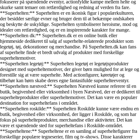
fokuserer på spændende eventyr, actionfyldte kampe mellem helte og
skurke samt temaer om retfærdighed og redning af verden fra fare.
**Superhelten:** Superhelten er en ikonisk figur i populærkulturen,
der besidder særlige evner og bruger dem til at bekæmpe ondskaben
og beskytte de uskyldige. Superhelten symboliserer heroisme, mod og
idealer om retfærdighed, og er en inspirerende karakter for mange.
**Superhelten dk:** Superhelten.dk er en online butik eller
hjemmeside dedikeret til salg af superhelte-relaterede produkter som
legetøj, tøj, dekorationer og merchandise. På Superhelten.dk kan fans
af superhelte finde et bredt udvalg af produkter med forskellige
superheltemotiver.
**Superhelten legetøj:** Superhelten legetøj er legetøjsprodukter
designet med superheltemotiver, der giver børn mulighed for at lege og
forestille sig at være superhelte. Med actionfigurer, køretøjer og
tilbehør kan børn skabe deres egne fantasifulde superhelteeventyr.
**Superhelten næstved:** Superhelten Næstved kunne referere til en
butik, begivenhed eller virksomhed i byen Næstved, der er dedikeret til
superhelteprodukter eller superheltemotiver. Det kan være en populær
destination for superheltefans i området.
**Superhelten roskilde:** Superhelten Roskilde kunne være endnu en
butik, begivenhed eller virksomhed, der ligger i Roskilde, og som har
fokus på superhelteprodukter, merchandise eller aktiviteter. Det kan
være et spændende sted for superheltefans i Roskilde-området.
**Superheltene:** Superheltene er en samling af superheltefigurer fra
forskellige populære tegneserier, film og tv-shows. Disse karakterer