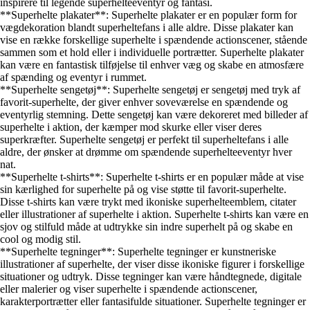
inspirere til legende superhelteeventyr og fantasi.
**Superhelte plakater**: Superhelte plakater er en populær form for
vægdekoration blandt superheltefans i alle aldre. Disse plakater kan
vise en række forskellige superhelte i spændende actionscener, stående
sammen som et hold eller i individuelle portrætter. Superhelte plakater
kan være en fantastisk tilføjelse til enhver væg og skabe en atmosfære
af spænding og eventyr i rummet.
**Superhelte sengetøj**: Superhelte sengetøj er sengetøj med tryk af
favorit-superhelte, der giver enhver soveværelse en spændende og
eventyrlig stemning. Dette sengetøj kan være dekoreret med billeder af
superhelte i aktion, der kæmper mod skurke eller viser deres
superkræfter. Superhelte sengetøj er perfekt til superheltefans i alle
aldre, der ønsker at drømme om spændende superhelteeventyr hver
nat.
**Superhelte t-shirts**: Superhelte t-shirts er en populær måde at vise
sin kærlighed for superhelte på og vise støtte til favorit-superhelte.
Disse t-shirts kan være trykt med ikoniske superhelteemblem, citater
eller illustrationer af superhelte i aktion. Superhelte t-shirts kan være en
sjov og stilfuld måde at udtrykke sin indre superhelt på og skabe en
cool og modig stil.
**Superhelte tegninger**: Superhelte tegninger er kunstneriske
illustrationer af superhelte, der viser disse ikoniske figurer i forskellige
situationer og udtryk. Disse tegninger kan være håndtegnede, digitale
eller malerier og viser superhelte i spændende actionscener,
karakterportrætter eller fantasifulde situationer. Superhelte tegninger er