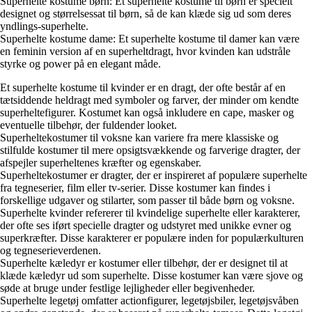
Superhelte kostume børn: Et superhelte kostume til børn er specielt
designet og størrelsessat til børn, så de kan klæde sig ud som deres
yndlings-superhelte.
Superhelte kostume dame: Et superhelte kostume til damer kan være
en feminin version af en superheltdragt, hvor kvinden kan udstråle
styrke og power på en elegant måde.
Et superhelte kostume til kvinder er en dragt, der ofte består af en
tætsiddende heldragt med symboler og farver, der minder om kendte
superheltefigurer. Kostumet kan også inkludere en cape, masker og
eventuelle tilbehør, der fuldender looket.
Superheltekostumer til voksne kan variere fra mere klassiske og
stilfulde kostumer til mere opsigtsvækkende og farverige dragter, der
afspejler superheltenes kræfter og egenskaber.
Superheltekostumer er dragter, der er inspireret af populære superhelte
fra tegneserier, film eller tv-serier. Disse kostumer kan findes i
forskellige udgaver og stilarter, som passer til både børn og voksne.
Superhelte kvinder refererer til kvindelige superhelte eller karakterer,
der ofte ses iført specielle dragter og udstyret med unikke evner og
superkræfter. Disse karakterer er populære inden for populærkulturen
og tegneserieverdenen.
Superhelte kæledyr er kostumer eller tilbehør, der er designet til at
klæde kæledyr ud som superhelte. Disse kostumer kan være sjove og
søde at bruge under festlige lejligheder eller begivenheder.
Superhelte legetøj omfatter actionfigurer, legetøjsbiler, legetøjsvåben