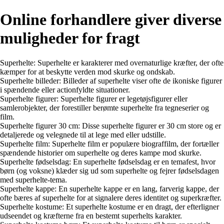
Online forhandlere giver diverse
muligheder for fragt
Superhelte: Superhelte er karakterer med overnaturlige kræfter, der ofte
kæmper for at beskytte verden mod skurke og ondskab.
Superhelte billeder: Billeder af superhelte viser ofte de ikoniske figurer
i spændende eller actionfyldte situationer.
Superhelte figurer: Superhelte figurer er legetøjsfigurer eller
samlerobjekter, der forestiller berømte superhelte fra tegneserier og
film.
Superhelte figurer 30 cm: Disse superhelte figurer er 30 cm store og er
detaljerede og velegnede til at lege med eller udstille.
Superhelte film: Superhelte film er populære biograffilm, der fortæller
spændende historier om superhelte og deres kampe mod skurke.
Superhelte fødselsdag: En superhelte fødselsdag er en temafest, hvor
børn (og voksne) klæder sig ud som superhelte og fejrer fødselsdagen
med superhelte-tema.
Superhelte kappe: En superhelte kappe er en lang, farverig kappe, der
ofte bæres af superhelte for at signalere deres identitet og superkræfter.
Superhelte kostume: Et superhelte kostume er en dragt, der efterligner
udseendet og kræfterne fra en bestemt superhelts karakter.