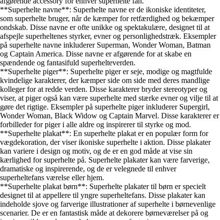
afgørende accessory for enhver superhelte fan.
**Superhelte navne**: Superhelte navne er de ikoniske identiteter,
som superhelte bruger, når de kæmper for retfærdighed og bekæmper
ondskab. Disse navne er ofte unikke og spektakulære, designet til at
afspejle superheltenes styrker, evner og personlighedstræk. Eksempler
på superhelte navne inkluderer Superman, Wonder Woman, Batman
og Captain America. Disse navne er afgørende for at skabe en
spændende og fantasifuld superhelteverden.
**Superhelte piger**: Superhelte piger er seje, modige og magtfulde
kvindelige karakterer, der kæmper side om side med deres mandlige
kolleger for at redde verden. Disse karakterer bryder stereotyper og
viser, at piger også kan være superhelte med stærke evner og vilje til at
gøre det rigtige. Eksempler på superhelte piger inkluderer Supergirl,
Wonder Woman, Black Widow og Captain Marvel. Disse karakterer er
forbilleder for piger i alle aldre og inspirerer til styrke og mod.
**Superhelte plakat**: En superhelte plakat er en populær form for
vægdekoration, der viser ikoniske superhelte i aktion. Disse plakater
kan variere i design og motiv, og de er en god måde at vise sin
kærlighed for superhelte på. Superhelte plakater kan være farverige,
dramatiske og inspirerende, og de er velegnede til enhver
superheltefans værelse eller hjem.
**Superhelte plakat børn**: Superhelte plakater til børn er specielt
designet til at appellere til yngre superheltefans. Disse plakater kan
indeholde sjove og farverige illustrationer af superhelte i børnevenlige
scenarier. De er en fantastisk måde at dekorere børneværelser på og