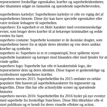
repræsenterer forskellige egenskaber, kræfter og superhelteidentiteter,
der tilsammen udgør en fantastisk og spændende superhelteverden.
superheltenes kæledyr: Superheltenes kæledyr er ofte en vigtig del af
superheltenes historie. Disse dyr kan have specielle egenskaber eller
være trofaste ledsagere til superhelten.
superhero: En superhelt er en fiktiv karakter med overmenneskelige
evner, som bruger deres kræfter til at bekæmpe kriminalitet og redde
verden fra farer.
superhero costume: Superhelte kostumer er de ikoniske dragter, som
superheltene bærer for at skjule deres identitet og vise deres unikke
kræfter og symboler.
superhero io: Superhero io er et computerspil, hvor spillerne styrer
superhelte karakterer og kæmper mod hinanden eller mod fjender for at
vinde spillet.
superhero logo: Superhelte har ofte et karakteristisk logo, der
repræsenterer dem og deres identitet. Disse logoer er genkendelige og
symboliserer superheltenes kræfter.
superhero movies 2015: Superheltefilm fra 2015 omfatter en række
populære film baseret på superheltekarakterer fra tegneserier og
tegnefilm. Disse film har ofte actionfyldte scener og spændende
historier.
superhero movies 2016: Superheltefilm fra 2016 byder på nye eventyr
med superhelte fra forskellige franchises. Disse film tiltrækker ofte et
stort publikum og er kendt for deres visuelle effekter og action.