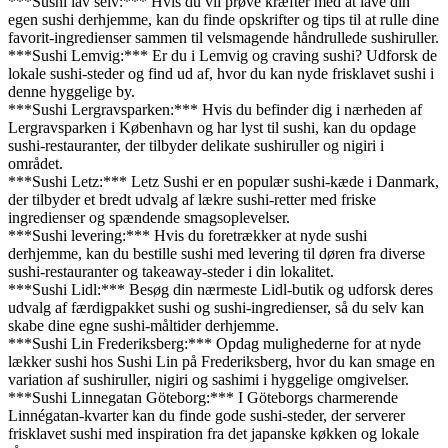
***Sushi lav selv:*** Hvis du vil prøve kræfter med at lave din
egen sushi derhjemme, kan du finde opskrifter og tips til at rulle dine
favorit-ingredienser sammen til velsmagende håndrullede sushiruller.
***Sushi Lemvig:*** Er du i Lemvig og craving sushi? Udforsk de
lokale sushi-steder og find ud af, hvor du kan nyde frisklavet sushi i
denne hyggelige by.
***Sushi Lergravsparken:*** Hvis du befinder dig i nærheden af
Lergravsparken i København og har lyst til sushi, kan du opdage
sushi-restauranter, der tilbyder delikate sushiruller og nigiri i
området.
***Sushi Letz:*** Letz Sushi er en populær sushi-kæde i Danmark,
der tilbyder et bredt udvalg af lækre sushi-retter med friske
ingredienser og spændende smagsoplevelser.
***Sushi levering:*** Hvis du foretrækker at nyde sushi
derhjemme, kan du bestille sushi med levering til døren fra diverse
sushi-restauranter og takeaway-steder i din lokalitet.
***Sushi Lidl:*** Besøg din nærmeste Lidl-butik og udforsk deres
udvalg af færdigpakket sushi og sushi-ingredienser, så du selv kan
skabe dine egne sushi-måltider derhjemme.
***Sushi Lin Frederiksberg:*** Opdag mulighederne for at nyde
lækker sushi hos Sushi Lin på Frederiksberg, hvor du kan smage en
variation af sushiruller, nigiri og sashimi i hyggelige omgivelser.
***Sushi Linnegatan Göteborg:*** I Göteborgs charmerende
Linnégatan-kvarter kan du finde gode sushi-steder, der serverer
frisklavet sushi med inspiration fra det japanske køkken og lokale