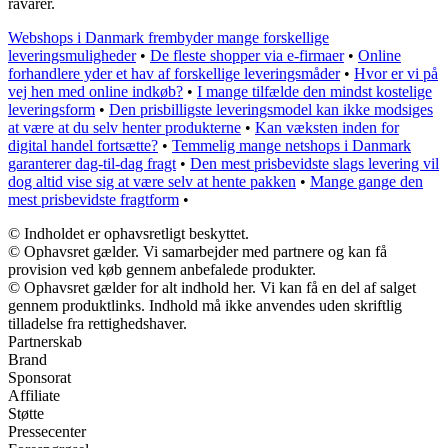
råvarer.
Webshops i Danmark frembyder mange forskellige
leveringsmuligheder
•
De fleste shopper via e-firmaer
•
Online
forhandlere yder et hav af forskellige leveringsmåder
•
Hvor er vi på
vej hen med online indkøb?
•
I mange tilfælde den mindst kostelige
leveringsform
•
Den prisbilligste leveringsmodel kan ikke modsiges
at være at du selv henter produkterne
•
Kan væksten inden for
digital handel fortsætte?
•
Temmelig mange netshops i Danmark
garanterer dag-til-dag fragt
•
Den mest prisbevidste slags levering vil
dog altid vise sig at være selv at hente pakken
•
Mange gange den
mest prisbevidste fragtform
•
© Indholdet er ophavsretligt beskyttet.
© Ophavsret gælder. Vi samarbejder med partnere og kan få
provision ved køb gennem anbefalede produkter.
© Ophavsret gælder for alt indhold her. Vi kan få en del af salget
gennem produktlinks. Indhold må ikke anvendes uden skriftlig
tilladelse fra rettighedshaver.
Partnerskab
Brand
Sponsorat
Affiliate
Støtte
Pressecenter