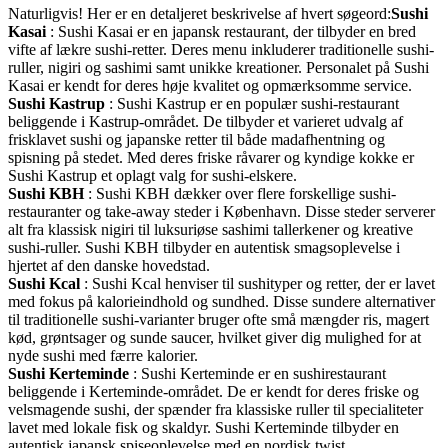
Naturligvis! Her er en detaljeret beskrivelse af hvert søgeord:
Sushi
Kasai
: Sushi Kasai er en japansk restaurant, der tilbyder en bred
vifte af lækre sushi-retter. Deres menu inkluderer traditionelle sushi-
ruller, nigiri og sashimi samt unikke kreationer. Personalet på Sushi
Kasai er kendt for deres høje kvalitet og opmærksomme service.
Sushi Kastrup
: Sushi Kastrup er en populær sushi-restaurant
beliggende i Kastrup-området. De tilbyder et varieret udvalg af
frisklavet sushi og japanske retter til både madafhentning og
spisning på stedet. Med deres friske råvarer og kyndige kokke er
Sushi Kastrup et oplagt valg for sushi-elskere.
Sushi KBH
: Sushi KBH dækker over flere forskellige sushi-
restauranter og take-away steder i København. Disse steder serverer
alt fra klassisk nigiri til luksuriøse sashimi tallerkener og kreative
sushi-ruller. Sushi KBH tilbyder en autentisk smagsoplevelse i
hjertet af den danske hovedstad.
Sushi Kcal
: Sushi Kcal henviser til sushityper og retter, der er lavet
med fokus på kalorieindhold og sundhed. Disse sundere alternativer
til traditionelle sushi-varianter bruger ofte små mængder ris, magert
kød, grøntsager og sunde saucer, hvilket giver dig mulighed for at
nyde sushi med færre kalorier.
Sushi Kerteminde
: Sushi Kerteminde er en sushirestaurant
beliggende i Kerteminde-området. De er kendt for deres friske og
velsmagende sushi, der spænder fra klassiske ruller til specialiteter
lavet med lokale fisk og skaldyr. Sushi Kerteminde tilbyder en
autentisk japansk spiseoplevelse med en nordisk twist.