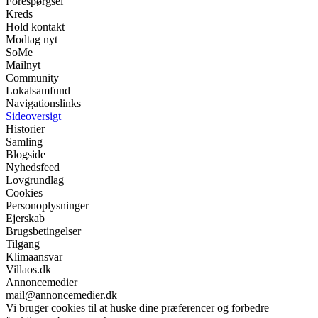
Forespørgsel
Kreds
Hold kontakt
Modtag nyt
SoMe
Mailnyt
Community
Lokalsamfund
Navigationslinks
Sideoversigt
Historier
Samling
Blogside
Nyhedsfeed
Lovgrundlag
Cookies
Personoplysninger
Ejerskab
Brugsbetingelser
Tilgang
Klimaansvar
Villaos.dk
Annoncemedier
mail@annoncemedier.dk
Vi bruger cookies til at huske dine præferencer og forbedre