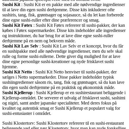
Sushi Kit
: Sushi Kit er en pakke med alle nødvendige ingredienser
til at lave din egen sushi derhjemme. Disse kits inkluderer ofte
sushiris, tang, fisk, grøntsager og sojasauce, så du let kan forberede
dine egne sushi-ruller efter dine præferencer og smag.
Sushi Kit Føtex
: Sushi Kit Føtex refererer til sushi-pakker, der kan
købes i Føtex supermarkeder. Disse kits indeholder alle ingredienser
og instruktioner, du har brug for at lave dine egne sushi-ruller
derhjemme på en nem og bekvem måde.
Sushi Kit Lav Selv
: Sushi Kit Lav Selv er et koncept, hvor du får
en sushipakke med alle nødvendige ingredienser, men du selv skal
rulle og forme sushi-rullerne. Dette giver dig mulighed for at lave
dine egne personlige sushi-kreationer og nyde frisklavet sushi
hjemme.
Sushi Kit Netto
: Sushi Kit Netto henviser til sushi-pakker, der
sælges i Netto supermarkeder. Disse pakker indeholder typisk
sushiingredienser såsom ris, tang, fisk og grøntsager, så du kan lave
din egen sushi derhjemme på en praktisk og økonomisk måde.
Sushi Kjellerup
: Sushi Kjellerup er en sushirestaurant beliggende i
Kjellerup-området. De serverer et udvalg af frisklavet sushi, sashimi
og nigiri, samt andre japanske specialiteter. Med deres fokus på
kvalitet og autentisk smag er Sushi Kjellerup et populært valg for
sushi-entusiaster i området.
Sushi Klostertorv: Sushi Klostertorv refererer til en sushi-restaurant
beliggende ved eller nær Klostertorv, hvor man kan nyde forskellige