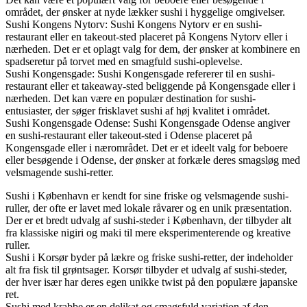
området, der ønsker at nyde lækker sushi i hyggelige omgivelser.
Sushi Kongens Nytorv: Sushi Kongens Nytorv er en sushi-
restaurant eller en takeout-sted placeret på Kongens Nytorv eller i
nærheden. Det er et oplagt valg for dem, der ønsker at kombinere en
spadseretur på torvet med en smagfuld sushi-oplevelse.
Sushi Kongensgade: Sushi Kongensgade refererer til en sushi-
restaurant eller et takeaway-sted beliggende på Kongensgade eller i
nærheden. Det kan være en populær destination for sushi-
entusiaster, der søger frisklavet sushi af høj kvalitet i området.
Sushi Kongensgade Odense: Sushi Kongensgade Odense angiver
en sushi-restaurant eller takeout-sted i Odense placeret på
Kongensgade eller i nærområdet. Det er et ideelt valg for beboere
eller besøgende i Odense, der ønsker at forkæle deres smagsløg med
velsmagende sushi-retter.
Sushi i København er kendt for sine friske og velsmagende sushi-
ruller, der ofte er lavet med lokale råvarer og en unik præsentation.
Der er et bredt udvalg af sushi-steder i København, der tilbyder alt
fra klassiske nigiri og maki til mere eksperimenterende og kreative
ruller.
Sushi i Korsør byder på lækre og friske sushi-retter, der indeholder
alt fra fisk til grøntsager. Korsør tilbyder et udvalg af sushi-steder,
der hver især har deres egen unikke twist på den populære japanske
ret.
Sushi med krabbe er en delikat og smagsfuld variation af den