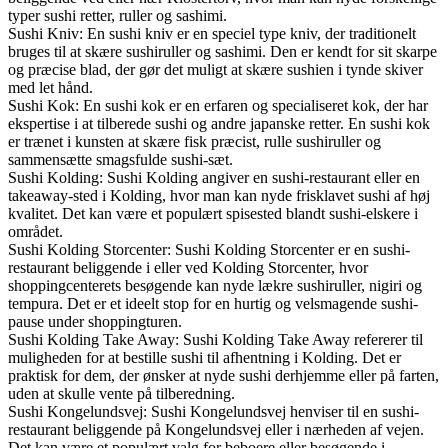
typer sushi retter, ruller og sashimi.
Sushi Kniv: En sushi kniv er en speciel type kniv, der traditionelt
bruges til at skære sushiruller og sashimi. Den er kendt for sit skarpe
og præcise blad, der gør det muligt at skære sushien i tynde skiver
med let hånd.
Sushi Kok: En sushi kok er en erfaren og specialiseret kok, der har
ekspertise i at tilberede sushi og andre japanske retter. En sushi kok
er trænet i kunsten at skære fisk præcist, rulle sushiruller og
sammensætte smagsfulde sushi-sæt.
Sushi Kolding: Sushi Kolding angiver en sushi-restaurant eller en
takeaway-sted i Kolding, hvor man kan nyde frisklavet sushi af høj
kvalitet. Det kan være et populært spisested blandt sushi-elskere i
området.
Sushi Kolding Storcenter: Sushi Kolding Storcenter er en sushi-
restaurant beliggende i eller ved Kolding Storcenter, hvor
shoppingcenterets besøgende kan nyde lækre sushiruller, nigiri og
tempura. Det er et ideelt stop for en hurtig og velsmagende sushi-
pause under shoppingturen.
Sushi Kolding Take Away: Sushi Kolding Take Away refererer til
muligheden for at bestille sushi til afhentning i Kolding. Det er
praktisk for dem, der ønsker at nyde sushi derhjemme eller på farten,
uden at skulle vente på tilberedning.
Sushi Kongelundsvej: Sushi Kongelundsvej henviser til en sushi-
restaurant beliggende på Kongelundsvej eller i nærheden af vejen.
Det kan være et populært valg for beboere eller besøgende i