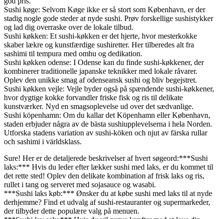
god pris.
Sushi køge: Selvom Køge ikke er så stort som København, er der
stadig nogle gode steder at nyde sushi. Prøv forskellige sushistykker
og lad dig overraske over de lokale tilbud.
Sushi køkken: Et sushi-køkken er det hjerte, hvor mesterkokke
skaber lækre og kunstfærdige sushiretter. Her tilberedes alt fra
sashimi til tempura med omhu og dedikation.
Sushi køkken odense: I Odense kan du finde sushi-køkkener, der
kombinerer traditionelle japanske teknikker med lokale råvarer.
Oplev den unikke smag af odenseansk sushi og bliv begejstret.
Sushi køkken vejle: Vejle byder også på spændende sushi-køkkener,
hvor dygtige kokke forvandler friske fisk og ris til delikate
kunstværker. Nyd en smagsoplevelse ud over det sædvanlige.
Sushi köpenhamn: Om du kallar det Köpenhamn eller København,
staden erbjuder några av de bästa sushiupplevelserna i hela Norden.
Utforska stadens variation av sushi-köken och njut av färska rullar
och sashimi i världsklass.
Sure! Her er de detaljerede beskrivelser af hvert søgeord:***Sushi
laks:*** Hvis du leder efter lækker sushi med laks, er du kommet til
det rette sted! Oplev den delikate kombination af frisk laks og ris,
rullet i tang og serveret med sojasauce og wasabi.
***Sushi laks køb:*** Ønsker du at købe sushi med laks til at nyde
derhjemme? Find et udvalg af sushi-restauranter og supermarkeder,
der tilbyder dette populære valg på menuen.