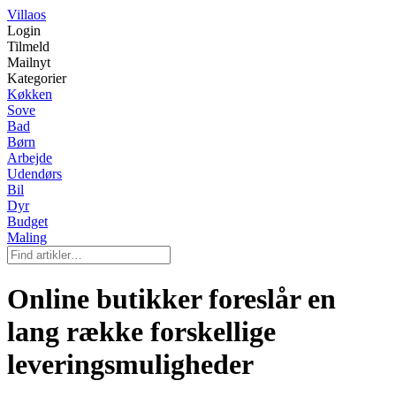
Villaos
Login
Tilmeld
Mailnyt
Kategorier
Køkken
Sove
Bad
Børn
Arbejde
Udendørs
Bil
Dyr
Budget
Maling
Online butikker foreslår en
lang række forskellige
leveringsmuligheder