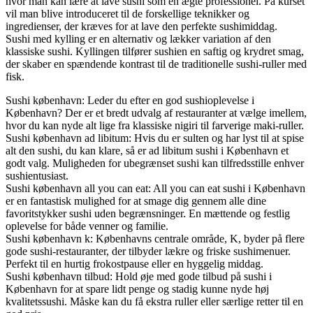
hvor man kan lære at lave sushi som en ægte professionel. På kurset
vil man blive introduceret til de forskellige teknikker og
ingredienser, der kræves for at lave den perfekte sushimiddag.
Sushi med kylling er en alternativ og lækker variation af den
klassiske sushi. Kyllingen tilfører sushien en saftig og krydret smag,
der skaber en spændende kontrast til de traditionelle sushi-ruller med
fisk.
Sushi københavn: Leder du efter en god sushioplevelse i
København? Der er et bredt udvalg af restauranter at vælge imellem,
hvor du kan nyde alt lige fra klassiske nigiri til farverige maki-ruller.
Sushi københavn ad libitum: Hvis du er sulten og har lyst til at spise
alt den sushi, du kan klare, så er ad libitum sushi i København et
godt valg. Muligheden for ubegrænset sushi kan tilfredsstille enhver
sushientusiast.
Sushi københavn all you can eat: All you can eat sushi i København
er en fantastisk mulighed for at smage dig gennem alle dine
favoritstykker sushi uden begrænsninger. En mættende og festlig
oplevelse for både venner og familie.
Sushi københavn k: Københavns centrale område, K, byder på flere
gode sushi-restauranter, der tilbyder lækre og friske sushimenuer.
Perfekt til en hurtig frokostpause eller en hyggelig middag.
Sushi københavn tilbud: Hold øje med gode tilbud på sushi i
København for at spare lidt penge og stadig kunne nyde høj
kvalitetssushi. Måske kan du få ekstra ruller eller særlige retter til en