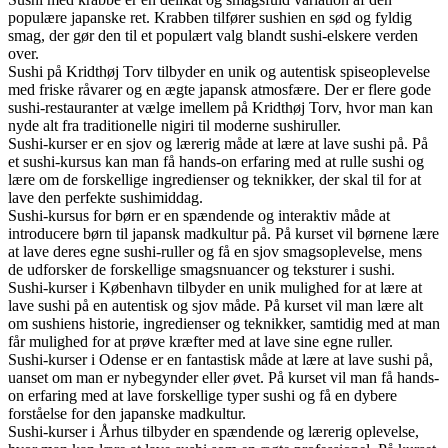
populære japanske ret. Krabben tilfører sushien en sød og fyldig
smag, der gør den til et populært valg blandt sushi-elskere verden
over.
Sushi på Kridthøj Torv tilbyder en unik og autentisk spiseoplevelse
med friske råvarer og en ægte japansk atmosfære. Der er flere gode
sushi-restauranter at vælge imellem på Kridthøj Torv, hvor man kan
nyde alt fra traditionelle nigiri til moderne sushiruller.
Sushi-kurser er en sjov og lærerig måde at lære at lave sushi på. På
et sushi-kursus kan man få hands-on erfaring med at rulle sushi og
lære om de forskellige ingredienser og teknikker, der skal til for at
lave den perfekte sushimiddag.
Sushi-kursus for børn er en spændende og interaktiv måde at
introducere børn til japansk madkultur på. På kurset vil børnene lære
at lave deres egne sushi-ruller og få en sjov smagsoplevelse, mens
de udforsker de forskellige smagsnuancer og teksturer i sushi.
Sushi-kurser i København tilbyder en unik mulighed for at lære at
lave sushi på en autentisk og sjov måde. På kurset vil man lære alt
om sushiens historie, ingredienser og teknikker, samtidig med at man
får mulighed for at prøve kræfter med at lave sine egne ruller.
Sushi-kurser i Odense er en fantastisk måde at lære at lave sushi på,
uanset om man er nybegynder eller øvet. På kurset vil man få hands-
on erfaring med at lave forskellige typer sushi og få en dybere
forståelse for den japanske madkultur.
Sushi-kurser i Århus tilbyder en spændende og lærerig oplevelse,