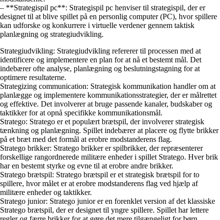
– **Strategispil pc**: Strategispil pc henviser til strategispil, der er
designet til at blive spillet på en personlig computer (PC), hvor spillere
kan udforske og konkurrere i virtuelle verdener gennem taktisk
planlægning og strategiudvikling.
Strategiudvikling: Strategiudvikling refererer til processen med at
identificere og implementere en plan for at nå et bestemt mål. Det
indebærer ofte analyse, planlægning og beslutningstagning for at
optimere resultaterne.
Strategizing communication: Strategisk kommunikation handler om at
planlægge og implementere kommunikationsstrategier, der er målrettet
og effektive. Det involverer at bruge passende kanaler, budskaber og
taktikker for at opnå specifikke kommunikationsmål.
Stratego: Stratego er et populært brætspil, der involverer strategisk
tænkning og planlægning. Spillet indebærer at placere og flytte brikker
på et bræt med det formål at erobre modstanderens flag.
Stratego brikker: Stratego brikker er spilbrikker, der repræsenterer
forskellige rangordnerede militære enheder i spillet Stratego. Hver brik
har en bestemt styrke og evne til at erobre andre brikker.
Stratego brætspil: Stratego brætspil er et strategisk brætspil for to
spillere, hvor målet er at erobre modstanderens flag ved hjælp af
militære enheder og taktikker.
Stratego junior: Stratego junior er en forenklet version af det klassiske
Stratego brætspil, der er designet til yngre spillere. Spillet har lettere
regler og færre brikker for at gøre det mere tilgængeligt for børn.