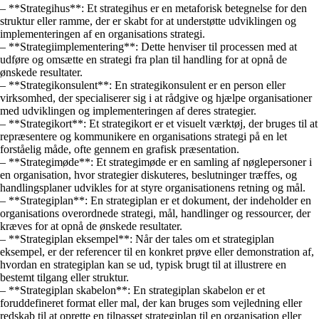
– **Strategihus**: Et strategihus er en metaforisk betegnelse for den
struktur eller ramme, der er skabt for at understøtte udviklingen og
implementeringen af en organisations strategi.
– **Strategiimplementering**: Dette henviser til processen med at
udføre og omsætte en strategi fra plan til handling for at opnå de
ønskede resultater.
– **Strategikonsulent**: En strategikonsulent er en person eller
virksomhed, der specialiserer sig i at rådgive og hjælpe organisationer
med udviklingen og implementeringen af deres strategier.
– **Strategikort**: Et strategikort er et visuelt værktøj, der bruges til at
repræsentere og kommunikere en organisations strategi på en let
forståelig måde, ofte gennem en grafisk præsentation.
– **Strategimøde**: Et strategimøde er en samling af nøglepersoner i
en organisation, hvor strategier diskuteres, beslutninger træffes, og
handlingsplaner udvikles for at styre organisationens retning og mål.
– **Strategiplan**: En strategiplan er et dokument, der indeholder en
organisations overordnede strategi, mål, handlinger og ressourcer, der
kræves for at opnå de ønskede resultater.
– **Strategiplan eksempel**: Når der tales om et strategiplan
eksempel, er der referencer til en konkret prøve eller demonstration af,
hvordan en strategiplan kan se ud, typisk brugt til at illustrere en
bestemt tilgang eller struktur.
– **Strategiplan skabelon**: En strategiplan skabelon er et
foruddefineret format eller mal, der kan bruges som vejledning eller
redskab til at oprette en tilpasset strategiplan til en organisation eller