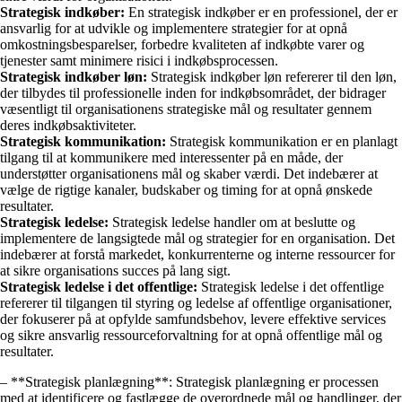
Strategisk indkøber:
En strategisk indkøber er en professionel, der er
ansvarlig for at udvikle og implementere strategier for at opnå
omkostningsbesparelser, forbedre kvaliteten af indkøbte varer og
tjenester samt minimere risici i indkøbsprocessen.
Strategisk indkøber løn:
Strategisk indkøber løn refererer til den løn,
der tilbydes til professionelle inden for indkøbsområdet, der bidrager
væsentligt til organisationens strategiske mål og resultater gennem
deres indkøbsaktiviteter.
Strategisk kommunikation:
Strategisk kommunikation er en planlagt
tilgang til at kommunikere med interessenter på en måde, der
understøtter organisationens mål og skaber værdi. Det indebærer at
vælge de rigtige kanaler, budskaber og timing for at opnå ønskede
resultater.
Strategisk ledelse:
Strategisk ledelse handler om at beslutte og
implementere de langsigtede mål og strategier for en organisation. Det
indebærer at forstå markedet, konkurrenterne og interne ressourcer for
at sikre organisations succes på lang sigt.
Strategisk ledelse i det offentlige:
Strategisk ledelse i det offentlige
refererer til tilgangen til styring og ledelse af offentlige organisationer,
der fokuserer på at opfylde samfundsbehov, levere effektive services
og sikre ansvarlig ressourceforvaltning for at opnå offentlige mål og
resultater.
– **Strategisk planlægning**: Strategisk planlægning er processen
med at identificere og fastlægge de overordnede mål og handlinger, der