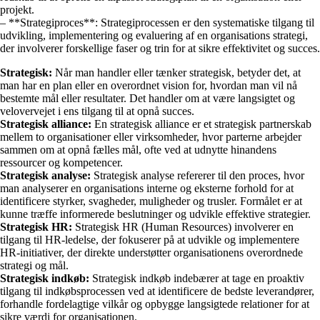
projekt.
– **Strategiproces**: Strategiprocessen er den systematiske tilgang til
udvikling, implementering og evaluering af en organisations strategi,
der involverer forskellige faser og trin for at sikre effektivitet og succes.
Strategisk:
Når man handler eller tænker strategisk, betyder det, at
man har en plan eller en overordnet vision for, hvordan man vil nå
bestemte mål eller resultater. Det handler om at være langsigtet og
velovervejet i ens tilgang til at opnå succes.
Strategisk alliance:
En strategisk alliance er et strategisk partnerskab
mellem to organisationer eller virksomheder, hvor parterne arbejder
sammen om at opnå fælles mål, ofte ved at udnytte hinandens
ressourcer og kompetencer.
Strategisk analyse:
Strategisk analyse refererer til den proces, hvor
man analyserer en organisations interne og eksterne forhold for at
identificere styrker, svagheder, muligheder og trusler. Formålet er at
kunne træffe informerede beslutninger og udvikle effektive strategier.
Strategisk HR:
Strategisk HR (Human Resources) involverer en
tilgang til HR-ledelse, der fokuserer på at udvikle og implementere
HR-initiativer, der direkte understøtter organisationens overordnede
strategi og mål.
Strategisk indkøb:
Strategisk indkøb indebærer at tage en proaktiv
tilgang til indkøbsprocessen ved at identificere de bedste leverandører,
forhandle fordelagtige vilkår og opbygge langsigtede relationer for at
sikre værdi for organisationen.