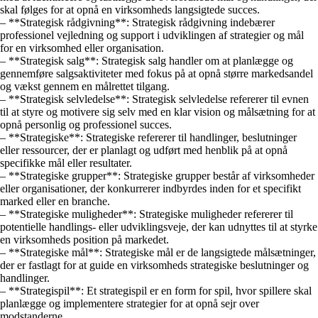
skal følges for at opnå en virksomheds langsigtede succes.
– **Strategisk rådgivning**: Strategisk rådgivning indebærer
professionel vejledning og support i udviklingen af strategier og mål
for en virksomhed eller organisation.
– **Strategisk salg**: Strategisk salg handler om at planlægge og
gennemføre salgsaktiviteter med fokus på at opnå større markedsandel
og vækst gennem en målrettet tilgang.
– **Strategisk selvledelse**: Strategisk selvledelse refererer til evnen
til at styre og motivere sig selv med en klar vision og målsætning for at
opnå personlig og professionel succes.
– **Strategiske**: Strategiske refererer til handlinger, beslutninger
eller ressourcer, der er planlagt og udført med henblik på at opnå
specifikke mål eller resultater.
– **Strategiske grupper**: Strategiske grupper består af virksomheder
eller organisationer, der konkurrerer indbyrdes inden for et specifikt
marked eller en branche.
– **Strategiske muligheder**: Strategiske muligheder refererer til
potentielle handlings- eller udviklingsveje, der kan udnyttes til at styrke
en virksomheds position på markedet.
– **Strategiske mål**: Strategiske mål er de langsigtede målsætninger,
der er fastlagt for at guide en virksomheds strategiske beslutninger og
handlinger.
– **Strategispil**: Et strategispil er en form for spil, hvor spillere skal
planlægge og implementere strategier for at opnå sejr over
modstanderne.