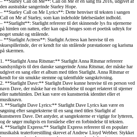
– **Starley Call on Me**: Call on Me er en sang fra 2016, udgivet af
den australske sangerinde Starley Hope.
– **Starley Call on Me Lyrics**: Dette henviser til teksten i sangen
Call on Me af Starley, som kan indeholde følelsesladet indhold.
– **Starlight**: Starlight refererer til det skinnende lys fra stjernerne
på himlen om natten, eller kan også bruges som et poetisk udtryk for
noget smukt og strålende.
– **Starlight Actress**: Starlight Actress kan henvise til en
skuespillerinde, der er kendt for sin strålende præstationer og karisma
på skærmen.
1. **Starlight Anna Ritsmar:** Starlight Anna Ritsmar refererer
sandsynligvis til den danske sangerinde Anna Ritsmar, der måske har
udgivet en sang eller et album med titlen Starlight. Anna Ritsmar er
kendt for sin smukke stemme og talentfulde sangskrivning.
2. **Starlight Dave:** Starlight Dave kunne henvise til en person ved
navn Dave, der måske har en forbindelse til noget relateret til stjerner
eller nattehimlen. Det kan være en kunstnerisk identitet eller et
musiknavn.
3. **Starlight Dave Lyrics:** Starlight Dave Lyrics kan være en
søgning efter sangteksterne til en sang med titlen Starlight af
kunstneren Dave. Det antyder, at sangteksterne er vigtige for lytteren,
og de søger muligvis en forståelse eller en forbindelse til teksten.
4. **Starlight Express:** Starlight Express refererer til en populær
musikalsk teaterforestilling skrevet af Andrew Lloyd Webber. Stykket