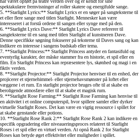
har været opført på teatre verden over og er kendt for sine
spektakulære fremvisninger af roller skatere og energifulde sange.
5. **Starlight Lyrics:** Starlight Lyrics er en søger på sangteksterne til
et eller flere sange med titlen Starlight. Mennesker kan være
interesseret i at forstå ordene til sangen eller synge med på den.
6. **Starlight Lyrics Dave:** Starlight Lyrics Dave refererer til
sangteksterne til en sang med titlen Starlight af kunstneren Dave.
Denne specifikke søgning fokuserer på teksterne til Daves sang og kan
indikere en interesse i sangens budskab eller tema.
7. **Starlight Princess:** Starlight Princess antyder en fantasifuld og
eventyrlig karakter, der måske stammer fra en historie, et spil eller en
film. En Starlight Princess kan repræsentere lys, skønhed og magi i en
fiktiv verden.
8. **Starlight Projector:** Starlight Projector henviser til en enhed, der
projicerer et stjernehimmel- eller stjernehavsmønster på loftet eller
væggene i et rum. En starlight projector bruges ofte til at skabe en
beroligende atmosfære eller til at skabe et magisk rum.
9. **Starlight Rose Farming:** Starlight Rose Farming kan henvise til
en aktivitet i et online computerspil, hvor spillere samler eller dyrker
virtuelle Starlight Roses. Det kan være en vigtig ressource i spillet for
at skabe genstande eller potions.
10. **Starlight Rose Rank 2:** Starlight Rose Rank 2 kan indikere en
specifik opgradering eller niveaueringsproces relateret til Starlight
Roses i et spil eller en virtuel verden. At opnå Rank 2 for Starlight
Roses kan betyde øget effektivitet eller muligheder i spillet.