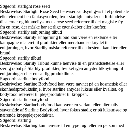
Søgeord: starlight rose seed
Beskrivelse: Starlight Rose Seed henviser sandsynligvis til et potentiale
eller element i en fantasyverden, hvor starlight antyder en forbindelse
til stjerner og himmellys, mens rose seed refererer til det magiske frø
fra en rose, der måske har særlige egenskaber eller kræfter.
Søgeord: starlily enhjørning tilbud
Beskrivelse: Starlily Enhjørning tilbud kan være en reklame eller
kampagne relateret til produkter eller merchandise knyttet til
enhjørninger, hvor Starlily måske refererer til en bestemt karakter eller
brand.
Søgeord: starlily tilbud
Beskrivelse: Starlily Tilbud kunne henvise til en prisnedsættelse eller
særlig rabat på Starlily-produkter, hvilket igen antyder tilknytning til
enhjørninger eller en særlig produktlinje.
Søgeord: starline bodyfood
Beskrivelse: Starline Bodyfood kan være navnet på en kosmetisk eller
skønhedsproduktslinje, hvor starline antyder luksus eller kvalitet, og
bodyfood refererer til plejeprodukter til kroppen.
Søgeord: starlinebodyfood
Beskrivelse: Starlinebodyfood kan være en variant eller alternativ
stavemåde af Starline Bodyfood, hvor fokus stadig er på luksuriøse og
nærende kropsplejeprodukter.
Søgeord: starling
Beskrivelse: Starling kan henvise til en type fugl eller en person med