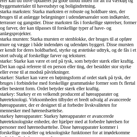
Her kan du blive opdateret på gode tilbud inden for alt fra værktøj og
byggematerialer til haveudstyr og boligindretning.
starka marksten: Starka marksten er robuste og holdbare sten, der
bruges til at anlægge belægninger i udendørsarealer som indkørsler,
terrasser og gangstier. Disse marksten fås i forskellige størrelser, former
og farver, der kan tilpasses til forskellige typer af have- og
anlægsprojekter.
starka mursten: Starka mursten er stenblokke, der bruges til at opføre
mure og vægge i både indendørs og udendørs byggeri. Disse mursten
er kendt for deres holdbarhed, styrke og æstetiske udtryk, og de fås i et
stort udvalg af forskellige farver og teksturer.
starke: Starke kan være et ord på tysk, som betyder stærk eller kraftig.
Det kan også referere til en person eller ting, der besidder stor styrke
eller evne til at modstå påvirkninger.
starker: Starker kan være en bøjningsform af ordet stark på tysk, der
bruges i forbindelse med forskellige grammatiske former som fx flertal
eller bestemt form. Ordet betyder stærk eller kraftig.
starkey: Starkey er en velkendt producent af høreapparater og
høreteknologi. Virksomheden tilbyder et bredt udvalg af avancerede
høreapparater, der er designet til at forbedre livskvaliteten for
mennesker med hørenedsættelse.
starkey høreapparater: Starkey høreapparater er avancerede
høreteknologiske enheder, der hjælper med at forbedre hørelsen for
personer med hørenedsættelse. Disse høreapparater kommer i
forskellige modeller og teknologiske funktioner for at imødekomme