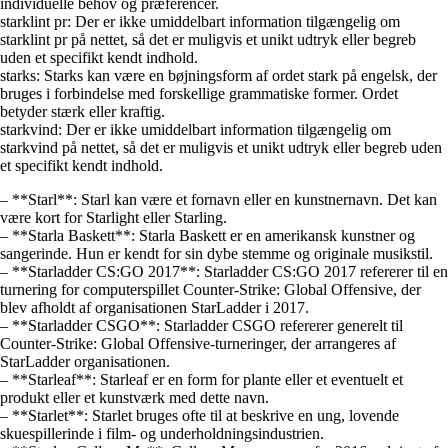
individuelle behov og præferencer.
starklint pr: Der er ikke umiddelbart information tilgængelig om
starklint pr på nettet, så det er muligvis et unikt udtryk eller begreb
uden et specifikt kendt indhold.
starks: Starks kan være en bøjningsform af ordet stark på engelsk, der
bruges i forbindelse med forskellige grammatiske former. Ordet
betyder stærk eller kraftig.
starkvind: Der er ikke umiddelbart information tilgængelig om
starkvind på nettet, så det er muligvis et unikt udtryk eller begreb uden
et specifikt kendt indhold.
– **Starl**: Starl kan være et fornavn eller en kunstnernavn. Det kan
være kort for Starlight eller Starling.
– **Starla Baskett**: Starla Baskett er en amerikansk kunstner og
sangerinde. Hun er kendt for sin dybe stemme og originale musikstil.
– **Starladder CS:GO 2017**: Starladder CS:GO 2017 refererer til en
turnering for computerspillet Counter-Strike: Global Offensive, der
blev afholdt af organisationen StarLadder i 2017.
– **Starladder CSGO**: Starladder CSGO refererer generelt til
Counter-Strike: Global Offensive-turneringer, der arrangeres af
StarLadder organisationen.
– **Starleaf**: Starleaf er en form for plante eller et eventuelt et
produkt eller et kunstværk med dette navn.
– **Starlet**: Starlet bruges ofte til at beskrive en ung, lovende
skuespillerinde i film- og underholdningsindustrien.