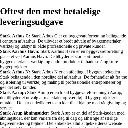
Oftest den mest betalelige
leveringsudgave
Stark Århus C:
Stark Århus C er en byggevareforretning beliggende
i centrum af Aarhus. De tilbyder et bredt udvalg af byggematerialer,
værktøj og udstyr til både professionelle og private kunder.
Stark Aarhus Havn:
Stark Aarhus Havn er en byggevareforretning
placeret ved Aarhus Havn. De tilbyder et stort sortiment af
byggematerialer, værktøj og andre produkter til både små og store
byggeprojekter.
Stark Århus N:
Stark Århus N er en afdeling af byggevarekæden
Stark beliggende i den nordlige del af Aarhus. De forhandler alt fra træ
og isolering til værktøj og maling til professionelle entreprenører og
gør-det-selv-kunder.
Stark Aarup:
Stark Aarup er en lokal byggevareforretning i Aarup,
der tilbyder et udvalg af materialer og værktøj til byggeprojekter i
området. De har et dedikeret team klar til at hjælpe med rådgivning og
service.
Stark Årup åbningstider:
Stark Årup er en del af Stark-kæden med
åbningstider, der kan variere fra dag til dag og afhænge af særlige
begivenheder og højtider. Det anbefales altid at tjekke deres website