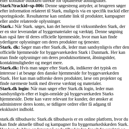
eller kontakte butikken direkte for opdaterede åbningstider.
Stark?trackid=sp-006:
Denne søgestreng antyder, at brugeren søger
efter information relateret til Stark, muligvis via en specifik trackid eller
sporingskode. Resultaterne kan omfatte link til produkter, kampagner
eller andre relaterede oplysninger.
Stark.:
Når Stark. søges, kan det henvise til virksomheden Stark, der
er en stor leverandør af byggematerialer og værktøj. Denne søgning
kan også føre til deres officielle hjemmeside, hvor man kan finde
yderligere oplysninger om deres produkter og tjenester.
Stark. dk:
Søger man efter Stark.dk, leder man sandsynligvis efter den
officielle hjemmeside for byggevarekæden Stark i Danmark. Her kan
man finde oplysninger om deres produktsortiment, åbningstider,
kontaktmuligheder og meget mere.
Stark.dk:
Hvis man søger efter Stark.dk, indikerer det typisk en
interesse i at besøge den danske hjemmeside for byggevarekæden
Stark. Her kan man udforske deres produkter, læse om projekter og
finde nærmeste butik med diverse værktøj og materialer.
Stark.dk login:
Når man søger efter Stark.dk login, leder man
sandsynligvis efter et login-område på byggevarekæden Starks
hjemmeside. Dette kan være relevant for kunder, der ønsker at
administrere deres konto, se tidligere ordrer eller få adgang til
eksklusivt indhold.
stark.dk tilbudsavis: Stark.dk tilbudsavis er en online platform, hvor du
kan finde aktuelle tilbud og kampagner fra byggemarkedskæden Stark.