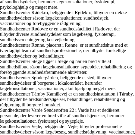
af sundhedsydelser, herunder lægekonsultationer, fysioterapi,
psykologhjælp og meget mere.
Sundhedscenter Rødekro, beliggende i Rødekro, tilbyder en række
sundhedsydelser såsom lægekonsultationer, sundhedstjek,
vaccinationer og forebyggende rådgivning.
Sundhedscenter Rødovre er en sundhedsfacilitet i Rødovre, der
tilbyder diverse sundhedsydelser som lægebesøg, fysioterapi,
sundhedsscreeninger og kostvejledning.
Sundhedscenter Rønne, placeret i Rønne, er et sundhedshus med et
tværfagligt team af sundhedsprofessionelle, der tilbyder forskellige
sundhedsydelser og behandlinger.
Sundhedscenter Stege ligger i Stege og har en bred vifte af
sundhedstilbud såsom lægekonsultationer, sygepleje, rehabilitering og
forebyggende sundhedsfremmende aktiviteter.
Sundhedscenter Søndergården, beliggende et sted, tilbyder
sundhedsydelser til borgerne i lokalområdet, herunder
lægekonsultationer, vaccinationer, akut hjælp og meget mere.
Sundhedscenter Tårnby Kamillevej er en sundhedsinstitution i Tårnby,
der tilbyder helbredsundersøgelser, behandlinger, rehabilitering og
rådgivning til borgere i området.
Sundhedscenter Varde Søndertoften 22 i Varde har et dedikeret
personale, der leverer en bred vifte af sundhedstjenester, herunder
lægekonsultationer, fysioterapi og sygepleje.
Sundhedscenter Vejle, beliggende i Vejle, tilbyder professionelle
sundhedsydelser såsom lægebesøg, sundhedsrådgivning, vaccinationer,