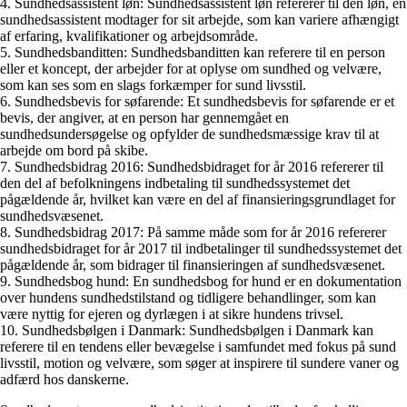
4. Sundhedsassistent løn: Sundhedsassistent løn refererer til den løn, en
sundhedsassistent modtager for sit arbejde, som kan variere afhængigt
af erfaring, kvalifikationer og arbejdsområde.
5. Sundhedsbanditten: Sundhedsbanditten kan referere til en person
eller et koncept, der arbejder for at oplyse om sundhed og velvære,
som kan ses som en slags forkæmper for sund livsstil.
6. Sundhedsbevis for søfarende: Et sundhedsbevis for søfarende er et
bevis, der angiver, at en person har gennemgået en
sundhedsundersøgelse og opfylder de sundhedsmæssige krav til at
arbejde om bord på skibe.
7. Sundhedsbidrag 2016: Sundhedsbidraget for år 2016 refererer til
den del af befolkningens indbetaling til sundhedssystemet det
pågældende år, hvilket kan være en del af finansieringsgrundlaget for
sundhedsvæsenet.
8. Sundhedsbidrag 2017: På samme måde som for år 2016 refererer
sundhedsbidraget for år 2017 til indbetalinger til sundhedssystemet det
pågældende år, som bidrager til finansieringen af sundhedsvæsenet.
9. Sundhedsbog hund: En sundhedsbog for hund er en dokumentation
over hundens sundhedstilstand og tidligere behandlinger, som kan
være nyttig for ejeren og dyrlægen i at sikre hundens trivsel.
10. Sundhedsbølgen i Danmark: Sundhedsbølgen i Danmark kan
referere til en tendens eller bevægelse i samfundet med fokus på sund
livsstil, motion og velvære, som søger at inspirere til sundere vaner og
adfærd hos danskerne.