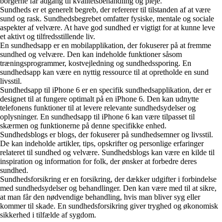
borgerne får adgang til kvalitetsbehandling og pleje.
Sundheds er et generelt begreb, der refererer til tilstanden af at være
sund og rask. Sundhedsbegrebet omfatter fysiske, mentale og sociale
aspekter af velvære. At have god sundhed er vigtigt for at kunne leve
et aktivt og tilfredsstillende liv.
En sundhedsapp er en mobilapplikation, der fokuserer på at fremme
sundhed og velvære. Den kan indeholde funktioner såsom
træningsprogrammer, kostvejledning og sundhedssporing. En
sundhedsapp kan være en nyttig ressource til at opretholde en sund
livsstil.
Sundhedsapp til iPhone 6 er en specifik sundhedsapplikation, der er
designet til at fungere optimalt på en iPhone 6. Den kan udnytte
telefonens funktioner til at levere relevante sundhedsydelser og
oplysninger. En sundhedsapp til iPhone 6 kan være tilpasset til
skærmen og funktionerne på denne specifikke enhed.
Sundhedsblogs er blogs, der fokuserer på sundhedsemner og livsstil.
De kan indeholde artikler, tips, opskrifter og personlige erfaringer
relateret til sundhed og velvære. Sundhedsblogs kan være en kilde til
inspiration og information for folk, der ønsker at forbedre deres
sundhed.
Sundhedsforsikring er en forsikring, der dækker udgifter i forbindelse
med sundhedsydelser og behandlinger. Den kan være med til at sikre,
at man får den nødvendige behandling, hvis man bliver syg eller
kommer til skade. En sundhedsforsikring giver tryghed og økonomisk
sikkerhed i tilfælde af sygdom.