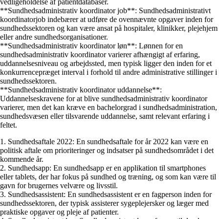
vedligeholdelse af patientdatabaser.
**Sundhedsadministrativ koordinator job**: Sundhedsadministrativt
koordinatorjob indebærer at udføre de ovennævnte opgaver inden for
sundhedssektoren og kan være ansat på hospitaler, klinikker, plejehjem
eller andre sundhedsorganisationer.
**Sundhedsadministrativ koordinator løn**: Lønnen for en
sundhedsadministrativ koordinator varierer afhængigt af erfaring,
uddannelsesniveau og arbejdssted, men typisk ligger den inden for et
konkurrencepræget interval i forhold til andre administrative stillinger i
sundhedssektoren.
**Sundhedsadministrativ koordinator uddannelse**:
Uddannelseskravene for at blive sundhedsadministrativ koordinator
varierer, men det kan kræve en bachelorgrad i sundhedsadministration,
sundhedsvæsen eller tilsvarende uddannelse, samt relevant erfaring i
feltet.
1. Sundhedsaftale 2022: En sundhedsaftale for år 2022 kan være en
politisk aftale om prioriteringer og indsatser på sundhedsområdet i det
kommende år.
2. Sundhedsapp: En sundhedsapp er en applikation til smartphones
eller tablets, der har fokus på sundhed og træning, og som kan være til
gavn for brugernes velvære og livsstil.
3. Sundhedsassistent: En sundhedsassistent er en fagperson inden for
sundhedssektoren, der typisk assisterer sygeplejersker og læger med
praktiske opgaver og pleje af patienter.