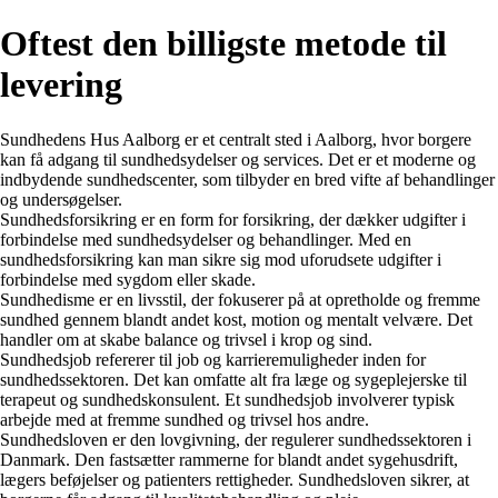
Oftest den billigste metode til
levering
Sundhedens Hus Aalborg er et centralt sted i Aalborg, hvor borgere
kan få adgang til sundhedsydelser og services. Det er et moderne og
indbydende sundhedscenter, som tilbyder en bred vifte af behandlinger
og undersøgelser.
Sundhedsforsikring er en form for forsikring, der dækker udgifter i
forbindelse med sundhedsydelser og behandlinger. Med en
sundhedsforsikring kan man sikre sig mod uforudsete udgifter i
forbindelse med sygdom eller skade.
Sundhedisme er en livsstil, der fokuserer på at opretholde og fremme
sundhed gennem blandt andet kost, motion og mentalt velvære. Det
handler om at skabe balance og trivsel i krop og sind.
Sundhedsjob refererer til job og karrieremuligheder inden for
sundhedssektoren. Det kan omfatte alt fra læge og sygeplejerske til
terapeut og sundhedskonsulent. Et sundhedsjob involverer typisk
arbejde med at fremme sundhed og trivsel hos andre.
Sundhedsloven er den lovgivning, der regulerer sundhedssektoren i
Danmark. Den fastsætter rammerne for blandt andet sygehusdrift,
lægers beføjelser og patienters rettigheder. Sundhedsloven sikrer, at