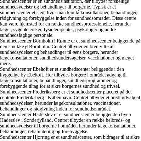
Sundhedscenter er en sundhedsinstitution, der tilbyder forskellige
sundhedsydelser og behandlinger til borgerne. Typisk er et
sundhedscenter et sted, hvor man kan få konsultationer, behandlinger,
rådgivning og forebyggelse inden for sundhedsområdet. Disse centre
kan være hjemsted for en række sundhedsprofessionelle, herunder
læger, sygeplejersker, fysioterapeuter, psykologer og andre
sundhedsfaglige personale.
Sundhedscenter Bornholm i Rønne er et sundhedscenter beliggende på
den smukke ø Bornholm. Centret tilbyder en bred vifte af
sundhedsydelser og behandlinger til øens borgere, herunder
lægekonsultationer, sundhedsundersøgelser, vaccinationer og meget
mere.
Sundhedscenter Ebeltoft er et sundhedscenter beliggende i den
hyggelige by Ebeltoft. Her tilbydes borgere i området adgang til
lægekonsultationer, behandlinger, sundhedsprogrammer og
forebyggende tiltag for at sikre borgernes sundhed og trivsel.
Sundhedscenter Frederiksberg er et sundhedscenter placeret på det
centrale Frederiksberg i København. Centret tilbyder et bredt udvalg af
sundhedsydelser, herunder lægekonsultationer, vaccinationer,
behandlinger og rådgivning inden for sundhedsområdet.
Sundhedscenter Haderslev er et sundhedscenter beliggende i byen
Haderslev i Sønderjylland. Centret tilbyder en række helbreds- og
sundhedsydelser til borgerne i området, herunder lægekonsultationer,
behandlinger, rehabilitering og forebyggelse.
Sundhedscenter Hjørring er et sundhedscenter, som bidrager til at sikre