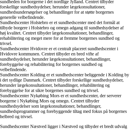
sundheden for borgerne i det nordlige Jylland. Centret tilbyder
forskellige sundhedsydelser, herunder lægekonsultationer,
sundhedsundersøgelser og behandlinger for at støtte borgernes
generelle velbefindende.
Sundhedscenter Holstebro er et sundhedscenter med det formål at
tilbyde borgere i Holstebro og omegn adgang til sundhedsydelser af
høj kvalitet. Centret tilbyder lægekonsultationer, behandlinger,
rehabilitering og meget mere for at fremme borgernes sundhed og
trivsel.
Sundhedscenter Hvidovre er et centralt placeret sundhedscenter i
Hvidovre kommunen. Centret tilbyder en bred vifte af
sundhedsydelser, herunder lægekonsultationer, behandlinger,
forebyggelse og rehabilitering for borgernes sundhed og
velbefindende.
Sundhedscenter Kolding er et sundhedscenter beliggende i Kolding by
i det sydlige Danmark. Centret tilbyder forskellige sundhedsydelser,
herunder lægekonsultationer, behandlinger, rehabilitering og
forebyggelse for at sikre borgernes sundhed og trivsel.
Sundhedscenter Nykøbing Mors er et sundhedscenter, der serverer
borgerne i Nykøbing Mors og omegn. Centret tilbyder
sundhedsydelser som lægekonsultationer, behandlinger,
sundhedsprogrammer og forebyggende tiltag med fokus på borgernes
helbred og trivsel.
Sundhedscenter Næstved ligger i Næstved og tilbyder et bredt udvalg