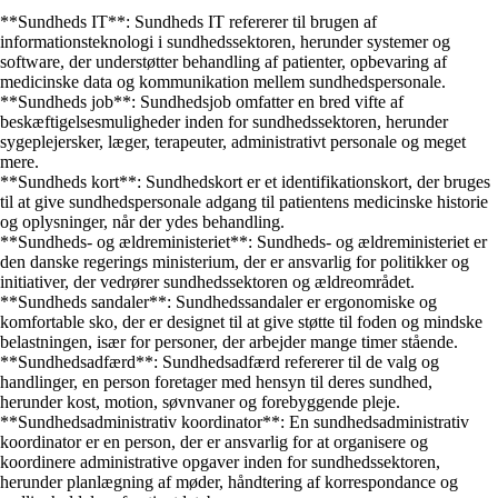
**Sundheds IT**: Sundheds IT refererer til brugen af
informationsteknologi i sundhedssektoren, herunder systemer og
software, der understøtter behandling af patienter, opbevaring af
medicinske data og kommunikation mellem sundhedspersonale.
**Sundheds job**: Sundhedsjob omfatter en bred vifte af
beskæftigelsesmuligheder inden for sundhedssektoren, herunder
sygeplejersker, læger, terapeuter, administrativt personale og meget
mere.
**Sundheds kort**: Sundhedskort er et identifikationskort, der bruges
til at give sundhedspersonale adgang til patientens medicinske historie
og oplysninger, når der ydes behandling.
**Sundheds- og ældreministeriet**: Sundheds- og ældreministeriet er
den danske regerings ministerium, der er ansvarlig for politikker og
initiativer, der vedrører sundhedssektoren og ældreområdet.
**Sundheds sandaler**: Sundhedssandaler er ergonomiske og
komfortable sko, der er designet til at give støtte til foden og mindske
belastningen, især for personer, der arbejder mange timer stående.
**Sundhedsadfærd**: Sundhedsadfærd refererer til de valg og
handlinger, en person foretager med hensyn til deres sundhed,
herunder kost, motion, søvnvaner og forebyggende pleje.
**Sundhedsadministrativ koordinator**: En sundhedsadministrativ
koordinator er en person, der er ansvarlig for at organisere og
koordinere administrative opgaver inden for sundhedssektoren,
herunder planlægning af møder, håndtering af korrespondance og