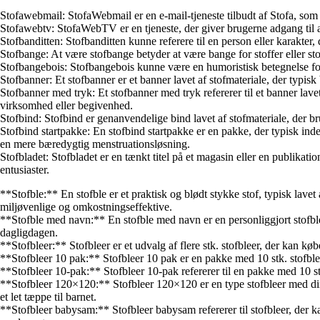
Stofawebmail: StofaWebmail er en e-mail-tjeneste tilbudt af Stofa, som
Stofawebtv: StofaWebTV er en tjeneste, der giver brugerne adgang til 
Stofbanditten: Stofbanditten kunne referere til en person eller karakter, 
Stofbange: At være stofbange betyder at være bange for stoffer eller st
Stofbangebois: Stofbangebois kunne være en humoristisk betegnelse for 
Stofbanner: Et stofbanner er et banner lavet af stofmateriale, der typi
Stofbanner med tryk: Et stofbanner med tryk refererer til et banner lav
virksomhed eller begivenhed.
Stofbind: Stofbind er genanvendelige bind lavet af stofmateriale, der 
Stofbind startpakke: En stofbind startpakke er en pakke, der typisk inde
en mere bæredygtig menstruationsløsning.
Stofbladet: Stofbladet er en tænkt titel på et magasin eller en publikat
entusiaster.
**Stofble:** En stofble er et praktisk og blødt stykke stof, typisk lave
miljøvenlige og omkostningseffektive.
**Stofble med navn:** En stofble med navn er en personliggjort stofble, h
dagligdagen.
**Stofbleer:** Stofbleer er et udvalg af flere stk. stofbleer, der kan køb
**Stofbleer 10 pak:** Stofbleer 10 pak er en pakke med 10 stk. stofblee
**Stofbleer 10-pak:** Stofbleer 10-pak refererer til en pakke med 10 stk.
**Stofbleer 120×120:** Stofbleer 120×120 er en type stofbleer med dim
et let tæppe til barnet.
**Stofbleer babysam:** Stofbleer babysam refererer til stofbleer, der