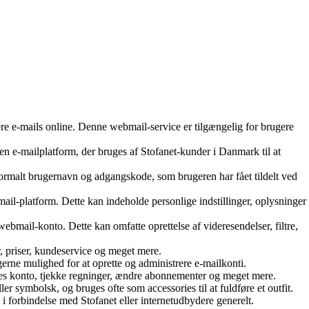
ere e-mails online. Denne webmail-service er tilgængelig for brugere
en e-mailplatform, der bruges af Stofanet-kunder i Danmark til at
ormalt brugernavn og adgangskode, som brugeren har fået tildelt ved
ail-platform. Dette kan indeholde personlige indstillinger, oplysninger
ebmail-konto. Dette kan omfatte oprettelse af videresendelser, filtre,
, priser, kundeservice og meget mere.
ugerne mulighed for at oprette og administrere e-mailkonti.
eres konto, tjekke regninger, ændre abonnementer og meget mere.
er symbolsk, og bruges ofte som accessories til at fuldføre et outfit.
es i forbindelse med Stofanet eller internetudbydere generelt.