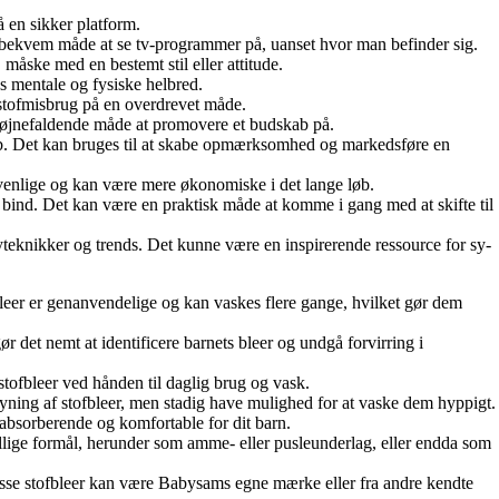
 en sikker platform.
en bekvem måde at se tv-programmer på, uanset hvor man befinder sig.
 måske med en bestemt stil eller attitude.
s mentale og fysiske helbred.
 stofmisbrug på en overdrevet måde.
g iøjnefaldende måde at promovere et budskab på.
dskab. Det kan bruges til at skabe opmærksomhed og markedsføre en
jøvenlige og kan være mere økonomiske i det lange løb.
ge bind. Det kan være en praktisk måde at komme i gang med at skifte til
syteknikker og trends. Det kunne være en inspirerende ressource for sy-
ofbleer er genanvendelige og kan vaskes flere gange, hvilket gør dem
r det nemt at identificere barnets bleer og undgå forvirring i
k stofbleer ved hånden til daglig brug og vask.
rsyning af stofbleer, men stadig have mulighed for at vaske dem hyppigt.
, absorberende og komfortable for dit barn.
llige formål, herunder som amme- eller pusleunderlag, eller endda som
isse stofbleer kan være Babysams egne mærke eller fra andre kendte