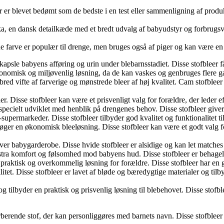
 der er blevet bedømt som de bedste i en test eller sammenligning af produ
lka, en dansk detailkæde med et bredt udvalg af babyudstyr og forbrugsva
e farve er populær til drenge, men bruges også af piger og kan være en del
dkapsle babyens afføring og urin under blebarnsstadiet. Disse stofbleer f
økonomisk og miljøvenlig løsning, da de kan vaskes og genbruges flere g
 bred vifte af farverige og mønstrede bleer af høj kvalitet. Cam stofble
. Disse stofbleer kan være et prisvenligt valg for forældre, der leder e
specielt udviklet med henblik på drengenes behov. Disse stofbleer giver
-supermarkeder. Disse stofbleer tilbyder god kvalitet og funktionalitet ti
 søger en økonomisk bleeløsning. Disse stofbleer kan være et godt valg
hver babygarderobe. Disse hvide stofbleer er alsidige og kan let matches
 ekstra komfort og følsomhed mod babyens hud. Disse stofbleer er behagel
en praktisk og overkommelig løsning for forældre. Disse stofbleer har en
tet. Disse stofbleer er lavet af bløde og bæredygtige materialer og tilby
g tilbyder en praktisk og prisvenlig løsning til blebehovet. Disse stofbl
berende stof, der kan personliggøres med barnets navn. Disse stofbleer 