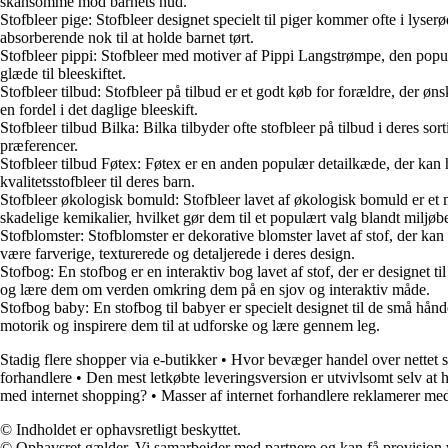
skånsomme mod barnets hud.
Stofbleer pige: Stofbleer designet specielt til piger kommer ofte i lys
absorberende nok til at holde barnet tørt.
Stofbleer pippi: Stofbleer med motiver af Pippi Langstrømpe, den populær
glæde til bleeskiftet.
Stofbleer tilbud: Stofbleer på tilbud er et godt køb for forældre, der øn
en fordel i det daglige bleeskift.
Stofbleer tilbud Bilka: Bilka tilbyder ofte stofbleer på tilbud i deres so
præferencer.
Stofbleer tilbud Føtex: Føtex er en anden populær detailkæde, der kan h
kvalitetsstofbleer til deres barn.
Stofbleer økologisk bomuld: Stofbleer lavet af økologisk bomuld er et 
skadelige kemikalier, hvilket gør dem til et populært valg blandt miljøb
Stofblomster: Stofblomster er dekorative blomster lavet af stof, der kan 
være farverige, texturerede og detaljerede i deres design.
Stofbog: En stofbog er en interaktiv bog lavet af stof, der er designet ti
og lære dem om verden omkring dem på en sjov og interaktiv måde.
Stofbog baby: En stofbog til babyer er specielt designet til de små hånd
motorik og inspirere dem til at udforske og lære gennem leg.
Stadig flere shopper via e-butikker
•
Hvor bevæger handel over nettet s
forhandlere
•
Den mest letkøbte leveringsversion er utvivlsomt selv at 
med internet shopping?
•
Masser af internet forhandlere reklamerer med
© Indholdet er ophavsretligt beskyttet.
© Ophavsret gælder. Vi samarbejder med partnere og kan få provision