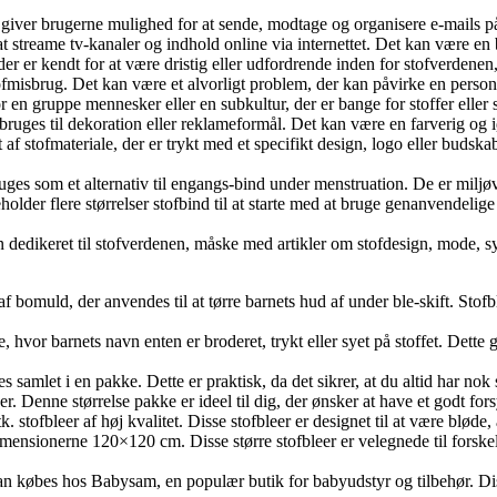
 giver brugerne mulighed for at sende, modtage og organisere e-mails på
at streame tv-kanaler og indhold online via internettet. Det kan være 
der er kendt for at være dristig eller udfordrende inden for stofverdenen,
ofmisbrug. Det kan være et alvorligt problem, der kan påvirke en person
en gruppe mennesker eller en subkultur, der er bange for stoffer eller
sk bruges til dekoration eller reklameformål. Det kan være en farverig o
et af stofmateriale, der er trykt med et specifikt design, logo eller bu
bruges som et alternativ til engangs-bind under menstruation. De er mil
holder flere størrelser stofbind til at starte med at bruge genanvendeli
ion dedikeret til stofverdenen, måske med artikler om stofdesign, mode, 
t af bomuld, der anvendes til at tørre barnets hud af under ble-skift. St
vor barnets navn enten er broderet, trykt eller syet på stoffet. Dette gø
es samlet i en pakke. Dette er praktisk, da det sikrer, at du altid har no
r. Denne størrelse pakke er ideel til dig, der ønsker at have et godt fo
 stofbleer af høj kvalitet. Disse stofbleer er designet til at være bløde
ensionerne 120×120 cm. Disse større stofbleer er velegnede til forske
 kan købes hos Babysam, en populær butik for babyudstyr og tilbehør. D