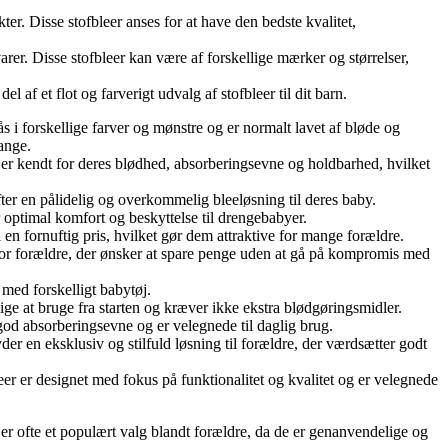
kter. Disse stofbleer anses for at have den bedste kvalitet,
rer. Disse stofbleer kan være af forskellige mærker og størrelser,
 af et flot og farverigt udvalg af stofbleer til dit barn.
ås i forskellige farver og mønstre og er normalt lavet af bløde og
ange.
er er kendt for deres blødhed, absorberingsevne og holdbarhed, hvilket
fter en pålidelig og overkommelig bleeløsning til deres baby.
 optimal komfort og beskyttelse til drengebabyer.
l en fornuftig pris, hvilket gør dem attraktive for mange forældre.
 for forældre, der ønsker at spare penge uden at gå på kompromis med
 med forskelligt babytøj.
ige at bruge fra starten og kræver ikke ekstra blødgøringsmidler.
 god absorberingsevne og er velegnede til daglig brug.
der en eksklusiv og stilfuld løsning til forældre, der værdsætter godt
eer er designet med fokus på funktionalitet og kvalitet og er velegnede
er ofte et populært valg blandt forældre, da de er genanvendelige og