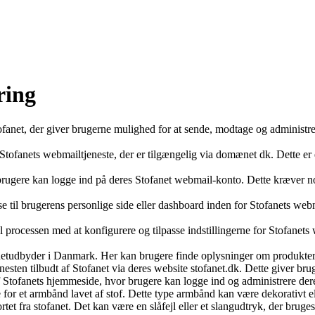
ring
tofanet, der giver brugerne mulighed for at sende, modtage og administr
Stofanets webmailtjeneste, der er tilgængelig via domænet dk. Dette er 
 brugere kan logge ind på deres Stofanet webmail-konto. Dette kræver n
 til brugerens personlige side eller dashboard inden for Stofanets webm
processen med at konfigurere og tilpasse indstillingerne for Stofanets w
ernetudbyder i Danmark. Her kan brugere finde oplysninger om produkter
enesten tilbudt af Stofanet via deres website stofanet.dk. Dette giver br
 af Stofanets hjemmeside, hvor brugere kan logge ind og administrere d
 for et armbånd lavet af stof. Dette type armbånd kan være dekorativt ell
kortet fra stofanet. Det kan være en slåfejl eller et slangudtryk, der brug