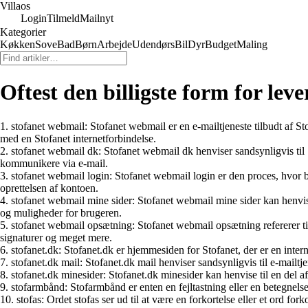
Villaos
Login
Tilmeld
Mailnyt
Kategorier
Køkken
Sove
Bad
Børn
Arbejde
Udendørs
Bil
Dyr
Budget
Maling
Oftest den billigste form for leve
1. stofanet webmail: Stofanet webmail er en e-mailtjeneste tilbudt af S
med en Stofanet internetforbindelse.
2. stofanet webmail dk: Stofanet webmail dk henviser sandsynligvis til 
kommunikere via e-mail.
3. stofanet webmail login: Stofanet webmail login er den proces, hvor
oprettelsen af kontoen.
4. stofanet webmail mine sider: Stofanet webmail mine sider kan henvise
og muligheder for brugeren.
5. stofanet webmail opsætning: Stofanet webmail opsætning refererer til 
signaturer og meget mere.
6. stofanet.dk: Stofanet.dk er hjemmesiden for Stofanet, der er en int
7. stofanet.dk mail: Stofanet.dk mail henviser sandsynligvis til e-mailtj
8. stofanet.dk minesider: Stofanet.dk minesider kan henvise til en del
9. stofarmbånd: Stofarmbånd er enten en fejltastning eller en betegnelse
10. stofas: Ordet stofas ser ud til at være en forkortelse eller et ord for