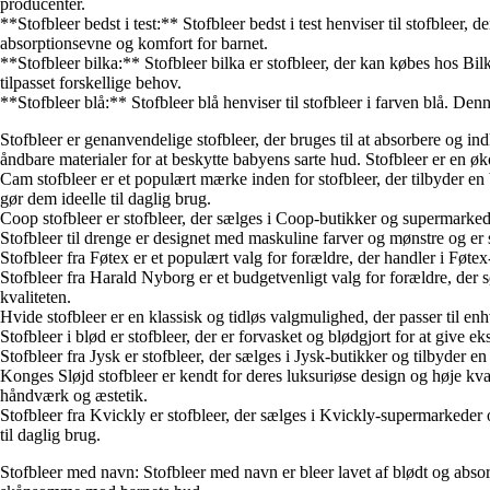
producenter.
**Stofbleer bedst i test:** Stofbleer bedst i test henviser til stofbleer,
absorptionsevne og komfort for barnet.
**Stofbleer bilka:** Stofbleer bilka er stofbleer, der kan købes hos Bi
tilpasset forskellige behov.
**Stofbleer blå:** Stofbleer blå henviser til stofbleer i farven blå. Denn
Stofbleer er genanvendelige stofbleer, der bruges til at absorbere og in
åndbare materialer for at beskytte babyens sarte hud. Stofbleer er en 
Cam stofbleer er et populært mærke inden for stofbleer, der tilbyder en
gør dem ideelle til daglig brug.
Coop stofbleer er stofbleer, der sælges i Coop-butikker og supermarkeder
Stofbleer til drenge er designet med maskuline farver og mønstre og er 
Stofbleer fra Føtex er et populært valg for forældre, der handler i Føtex
Stofbleer fra Harald Nyborg er et budgetvenligt valg for forældre, der
kvaliteten.
Hvide stofbleer er en klassisk og tidløs valgmulighed, der passer til en
Stofbleer i blød er stofbleer, der er forvasket og blødgjort for at give
Stofbleer fra Jysk er stofbleer, der sælges i Jysk-butikker og tilbyder 
Konges Sløjd stofbleer er kendt for deres luksuriøse design og høje kvali
håndværk og æstetik.
Stofbleer fra Kvickly er stofbleer, der sælges i Kvickly-supermarkeder o
til daglig brug.
Stofbleer med navn: Stofbleer med navn er bleer lavet af blødt og absor