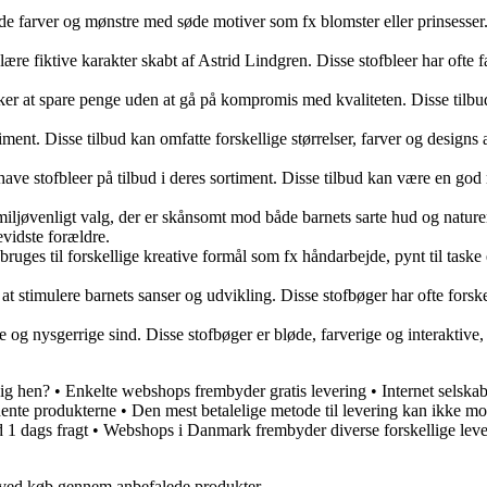
erøde farver og mønstre med søde motiver som fx blomster eller prinsesse
e fiktive karakter skabt af Astrid Lindgren. Disse stofbleer har ofte far
sker at spare penge uden at gå på kompromis med kvaliteten. Disse tilbud g
rtiment. Disse tilbud kan omfatte forskellige størrelser, farver og designs
ave stofbleer på tilbud i deres sortiment. Disse tilbud kan være en god
miljøvenligt valg, der er skånsomt mod både barnets sarte hud og nature
evidste forældre.
bruges til forskellige kreative formål som fx håndarbejde, pynt til taske 
l at stimulere barnets sanser og udvikling. Disse stofbøger har ofte forsk
e og nysgerrige sind. Disse stofbøger er bløde, farverige og interaktive
ig hen?
•
Enkelte webshops frembyder gratis levering
•
Internet selska
hente produkterne
•
Den mest betalelige metode til levering kan ikke mo
 1 dags fragt
•
Webshops i Danmark frembyder diverse forskellige leve
 ved køb gennem anbefalede produkter.