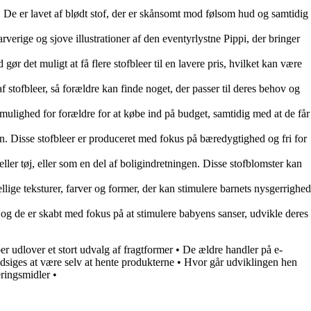
r. De er lavet af blødt stof, der er skånsomt mod følsom hud og samtidig
verige og sjove illustrationer af den eventyrlystne Pippi, der bringer
ør det muligt at få flere stofbleer til en lavere pris, hvilket kan være
 af stofbleer, så forældre kan finde noget, der passer til deres behov og
 mulighed for forældre for at købe ind på budget, samtidig med at de får
n. Disse stofbleer er produceret med fokus på bæredygtighed og fri for
eller tøj, eller som en del af boligindretningen. Disse stofblomster kan
ellige teksturer, farver og former, der kan stimulere barnets nysgerrighed
, og de er skabt med fokus på at stimulere babyens sanser, udvikle deres
ber udlover et stort udvalg af fragtformer
•
De ældre handler på e-
dsiges at være selv at hente produkterne
•
Hvor går udviklingen hen
ringsmidler
•