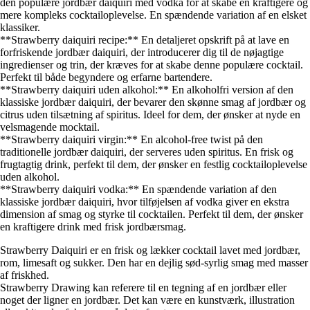
den populære jordbær daiquiri med vodka for at skabe en kraftigere og
mere kompleks cocktailoplevelse. En spændende variation af en elsket
klassiker.
**Strawberry daiquiri recipe:** En detaljeret opskrift på at lave en
forfriskende jordbær daiquiri, der introducerer dig til de nøjagtige
ingredienser og trin, der kræves for at skabe denne populære cocktail.
Perfekt til både begyndere og erfarne bartendere.
**Strawberry daiquiri uden alkohol:** En alkoholfri version af den
klassiske jordbær daiquiri, der bevarer den skønne smag af jordbær og
citrus uden tilsætning af spiritus. Ideel for dem, der ønsker at nyde en
velsmagende mocktail.
**Strawberry daiquiri virgin:** En alcohol-free twist på den
traditionelle jordbær daiquiri, der serveres uden spiritus. En frisk og
frugtagtig drink, perfekt til dem, der ønsker en festlig cocktailoplevelse
uden alkohol.
**Strawberry daiquiri vodka:** En spændende variation af den
klassiske jordbær daiquiri, hvor tilføjelsen af vodka giver en ekstra
dimension af smag og styrke til cocktailen. Perfekt til dem, der ønsker
en kraftigere drink med frisk jordbærsmag.
Strawberry Daiquiri er en frisk og lækker cocktail lavet med jordbær,
rom, limesaft og sukker. Den har en dejlig sød-syrlig smag med masser
af friskhed.
Strawberry Drawing kan referere til en tegning af en jordbær eller
noget der ligner en jordbær. Det kan være en kunstværk, illustration