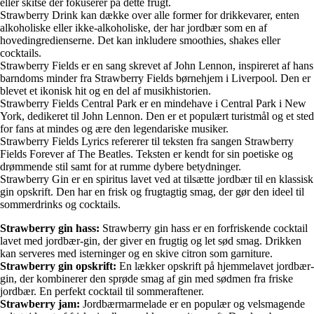
eller skitse der fokuserer på dette frugt.
Strawberry Drink kan dække over alle former for drikkevarer, enten
alkoholiske eller ikke-alkoholiske, der har jordbær som en af
hovedingredienserne. Det kan inkludere smoothies, shakes eller
cocktails.
Strawberry Fields er en sang skrevet af John Lennon, inspireret af hans
barndoms minder fra Strawberry Fields børnehjem i Liverpool. Den er
blevet et ikonisk hit og en del af musikhistorien.
Strawberry Fields Central Park er en mindehave i Central Park i New
York, dedikeret til John Lennon. Den er et populært turistmål og et sted
for fans at mindes og ære den legendariske musiker.
Strawberry Fields Lyrics refererer til teksten fra sangen Strawberry
Fields Forever af The Beatles. Teksten er kendt for sin poetiske og
drømmende stil samt for at rumme dybere betydninger.
Strawberry Gin er en spiritus lavet ved at tilsætte jordbær til en klassisk
gin opskrift. Den har en frisk og frugtagtig smag, der gør den ideel til
sommerdrinks og cocktails.
Strawberry gin hass:
Strawberry gin hass er en forfriskende cocktail
lavet med jordbær-gin, der giver en frugtig og let sød smag. Drikken
kan serveres med isterninger og en skive citron som garniture.
Strawberry gin opskrift:
En lækker opskrift på hjemmelavet jordbær-
gin, der kombinerer den sprøde smag af gin med sødmen fra friske
jordbær. En perfekt cocktail til sommeraftener.
Strawberry jam:
Jordbærmarmelade er en populær og velsmagende