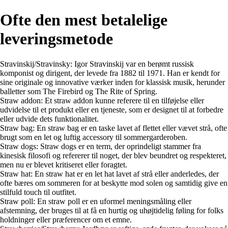
Ofte den mest betalelige
leveringsmetode
Stravinskij/Stravinsky: Igor Stravinskij var en berømt russisk
komponist og dirigent, der levede fra 1882 til 1971. Han er kendt for
sine originale og innovative værker inden for klassisk musik, herunder
balletter som The Firebird og The Rite of Spring.
Straw addon: Et straw addon kunne referere til en tilføjelse eller
udvidelse til et produkt eller en tjeneste, som er designet til at forbedre
eller udvide dets funktionalitet.
Straw bag: En straw bag er en taske lavet af flettet eller vævet strå, ofte
brugt som en let og luftig accessory til sommergarderoben.
Straw dogs: Straw dogs er en term, der oprindeligt stammer fra
kinesisk filosofi og refererer til noget, der blev beundret og respekteret,
men nu er blevet kritiseret eller foragtet.
Straw hat: En straw hat er en let hat lavet af strå eller anderledes, der
ofte bæres om sommeren for at beskytte mod solen og samtidig give en
stilfuld touch til outfitet.
Straw poll: En straw poll er en uformel meningsmåling eller
afstemning, der bruges til at få en hurtig og uhøjtidelig føling for folks
holdninger eller præferencer om et emne.