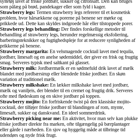
syltetøj lavet af friske jordbær, sukker og citronsaft. Den kan bruges
som pålæg på brød, pandekager eller som fyld i kager.
Strawberry legs:
Termen strawberry legs refererer til et kosmetisk
problem, hvor hårsækkene og porerne på benene ser mørke og
prikkede ud. Dette kan skyldes indgroede hår eller tilstoppede porer.
Strawberry legs behandling:
Der findes forskellige metoder til
behandling af strawberry legs, herunder regelmæssig eksfoliering,
barberingsteknikker og fugtighedspleje for at reducere synligheden af
prikkerne på benene.
Strawberry margarita:
En velsmagende cocktail lavet med tequila,
jordbær, limesaft og en anelse sødemiddel, der giver en frisk og frugtig
smag. Serveres typisk med saltkant på glasset.
Strawberry milk:
Jordbærmælk er en sødmefuld drik lavet af mælk
blandet med jordbærsirup eller blendede friske jordbær. En skøn
variation af traditionel mælk.
Strawberry milkshake:
En lækker milkshake lavet med jordbær,
mælk og vaniljeis, der blender til en cremet og frugtig drik. Serveres
ofte med flødeskum og en skive jordbær på toppen.
Strawberry mojito:
En forfriskende twist på den klassiske mojito-
cocktail, der tilføjer friske jordbær til blandingen af rom, mynte,
limesaft, sukker og danskvand. En ideel sommerdrink.
Strawberry picking near me:
En aktivitet, hvor man selv kan plukke
friske jordbær direkte fra marken, ofte tilgængelig på bærplantager
eller gårde i nærheden. En sjov og hyggelig måde at tilbringe tid
udendørs og nyde frisk frugt.