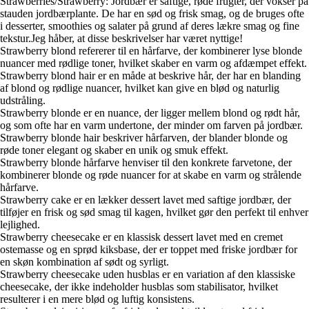
Strawberries/Strawberry: Jordbær er saftige, røde frugter, der vokser på
stauden jordbærplante. De har en sød og frisk smag, og de bruges ofte
i desserter, smoothies og salater på grund af deres lækre smag og fine
tekstur.Jeg håber, at disse beskrivelser har været nyttige!
Strawberry blond refererer til en hårfarve, der kombinerer lyse blonde
nuancer med rødlige toner, hvilket skaber en varm og afdæmpet effekt.
Strawberry blond hair er en måde at beskrive hår, der har en blanding
af blond og rødlige nuancer, hvilket kan give en blød og naturlig
udstråling.
Strawberry blonde er en nuance, der ligger mellem blond og rødt hår,
og som ofte har en varm undertone, der minder om farven på jordbær.
Strawberry blonde hair beskriver hårfarven, der blander blonde og
røde toner elegant og skaber en unik og smuk effekt.
Strawberry blonde hårfarve henviser til den konkrete farvetone, der
kombinerer blonde og røde nuancer for at skabe en varm og strålende
hårfarve.
Strawberry cake er en lækker dessert lavet med saftige jordbær, der
tilføjer en frisk og sød smag til kagen, hvilket gør den perfekt til enhver
lejlighed.
Strawberry cheesecake er en klassisk dessert lavet med en cremet
ostemasse og en sprød kiksbase, der er toppet med friske jordbær for
en skøn kombination af sødt og syrligt.
Strawberry cheesecake uden husblas er en variation af den klassiske
cheesecake, der ikke indeholder husblas som stabilisator, hvilket
resulterer i en mere blød og luftig konsistens.