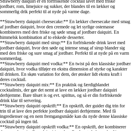
Strawberry daiquiri er en forfriskende cocktail lavet med friske
jordbær, rom, limejuice og sukker, der blandes til en lækker og
sommerlig drik perfekt til at nyde på varme dage.
**Strawberry daiquiri cheesecake:** En lækker cheesecake med smag
af jordbær daiquiri, hvor den cremede og let syrlige ostemasse
kombineres med den friske og søde smag af jordbær daiquiri. En
himmelsk kombination af to elskede desserter.
**Strawberry daiquiri med sirup:** En forfriskende drink lavet med
jordbær daiquiri, hvor den søde og intense smag af sirup blander sig
med den friske og sure smag af jordbær. Perfekt til at nyde på en varm
sommerdag.
**Strawberry daiquiri med vodka:** En twist på den klassiske jordbær
daiquiri, hvor vodka tilføjer en ekstra dimension af styrke og karakter
til drinken. En skøn variation for dem, der ønsker lidt ekstra kraft i
deres cocktail.
**Strawberry daiquiri mix:** En praktisk og færdigblandet
cocktailmix, der gør det nemt at lave en lækker jordbær daiquiri
derhjemme. Bare tilsæt is og evt. spiritus, og så er din forfriskende
drink klar til servering.
**Strawberry daiquiri opskrift:** En opskrift, der guider dig trin for
trin til at lave den perfekte jordbær daiquiri derhjemme. Med få
ingredienser og en nem fremgangsmåde kan du nyde denne klassiske
cocktail på ingen tid.
**Strawberry daiquiri opskrift vodka:** En opskrift, der kombinerer